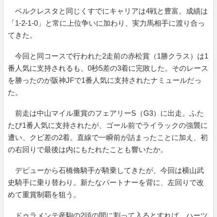
ベルクレスタと同じくすでにキャリアは4戦と豊富。成績は
「1-2-1-0」と常に上位争いに加わり、実力馬相手に渡り合っ
てきた。
今回と同コースで行われた2走前の赤松賞（1勝クラス）は1
番人気に支持されるも、0秒5差の3着に完敗した。そのレース
を勝ったのが阪神JFで1番人気に支持されたナミュールだっ
た。
前走は中山マイル重賞のフェアリーS（G3）に出走。ふた
たび1番人気に支持されたが、ゴール前でライラックの強襲に
遭い、クビ差の2着。直線で一瞬前が詰まったことに加え、初
の右回りで最後は内にもたれたことも響いたか。
デビューから石橋脩騎手が騎乗してきたが、今回は横山武
史騎手に乗り替わり。新たなパートナーを背に、左回りで改
めて重賞制覇を狙う。
ドゥラメンテ産駒の2頭の間に割って入るとすれば、ハーツ