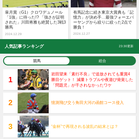
皐月賞（G1）クロワデュノール
有馬記念に続き東京大賞典も「記
「1強」に待った!? 「強さが証明
憶力」が決め手…最強フォーエバ
された」川田将雅も絶賛した3戦3
ーヤングから絞りに絞った2点で
勝馬
勝負！
2024.12.27
2024.12.29
人気記事ランキング
23:30更新
競馬
総合
岩田望来「素行不良」で追放されても重賞4
勝目ゲット！ 減量トラブルや夜遊び発覚した
「問題児」が干されなかったワケ
憶測飛び交う角田大河の函館コース侵入
“金杯”で再現される波乱の結末とは？