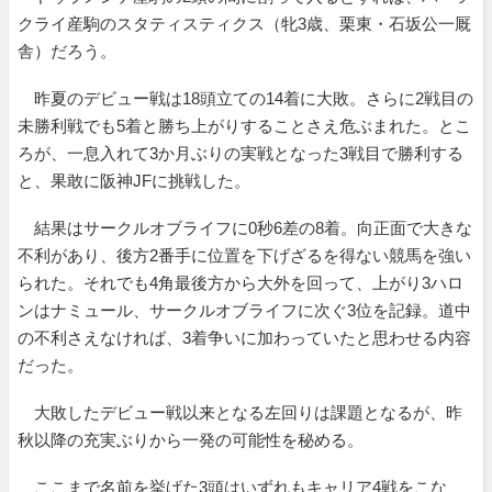
クライ産駒のスタティスティクス（牝3歳、栗東・石坂公一厩
舎）だろう。
昨夏のデビュー戦は18頭立ての14着に大敗。さらに2戦目の
未勝利戦でも5着と勝ち上がりすることさえ危ぶまれた。とこ
ろが、一息入れて3か月ぶりの実戦となった3戦目で勝利する
と、果敢に阪神JFに挑戦した。
結果はサークルオブライフに0秒6差の8着。向正面で大きな
不利があり、後方2番手に位置を下げざるを得ない競馬を強い
られた。それでも4角最後方から大外を回って、上がり3ハロ
ンはナミュール、サークルオブライフに次ぐ3位を記録。道中
の不利さえなければ、3着争いに加わっていたと思わせる内容
だった。
大敗したデビュー戦以来となる左回りは課題となるが、昨
秋以降の充実ぶりから一発の可能性を秘める。
ここまで名前を挙げた3頭はいずれもキャリア4戦をこな