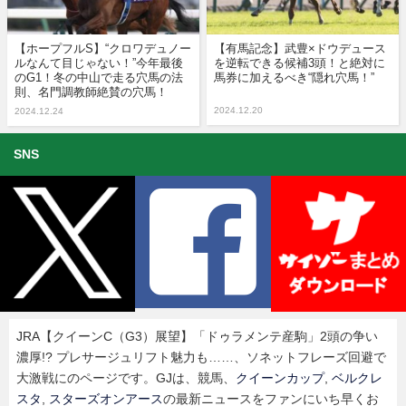
【ホープフルS】“クロワデュノー
【有馬記念】武豊×ドウデュース
ルなんて目じゃない！”今年最後
を逆転できる候補3頭！と絶対に
のG1！冬の中山で走る穴馬の法
馬券に加えるべき“隠れ穴馬！”
則、名門調教師絶賛の穴馬！
2024.12.20
2024.12.24
SNS
JRA【クイーンC（G3）展望】「ドゥラメンテ産駒」2頭の争い
濃厚!? プレサージュリフト魅力も……、ソネットフレーズ回避で
大激戦にのページです。GJは、競馬、
クイーンカップ
,
ベルクレ
スタ
,
スターズオンアース
の最新ニュースをファンにいち早くお