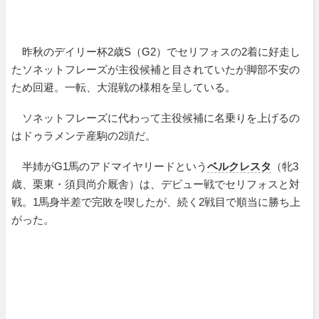
昨秋のデイリー杯2歳S（G2）でセリフォスの2着に好走し
たソネットフレーズが主役候補と目されていたが脚部不安の
ため回避。一転、大混戦の様相を呈している。
ソネットフレーズに代わって主役候補に名乗りを上げるの
はドゥラメンテ産駒の2頭だ。
半姉がG1馬のアドマイヤリードという
ベルクレスタ
（牝3
歳、栗東・須貝尚介厩舎）は、デビュー戦でセリフォスと対
戦。1馬身半差で完敗を喫したが、続く2戦目で順当に勝ち上
がった。