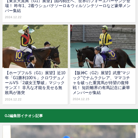
【東京大賞典（G1）展望】国内制圧へ、世界のフォーエバーヤング登
場！ 昨年1、2着ウシュバテソーロ＆ウィルソンテソーロなど豪華メン
バー集結
2024.12.22
【ホープフルS（G1）展望】近10
【阪神C（G2）展望】武豊“マジ
年「G1勝利100％」クロワデュノ
ック”でナムラクレア、ママコチ
ールVS「2歳女王撃破」マジック
ャを破った重賞馬が待望の復帰
サンズ！ 非凡な才能を見せる無
戦！ 短距離界の有馬記念に豪華
敗馬が激突
メンバーが集結
2024.12.15
2024.12.22
GJ編集部イチオシ記事