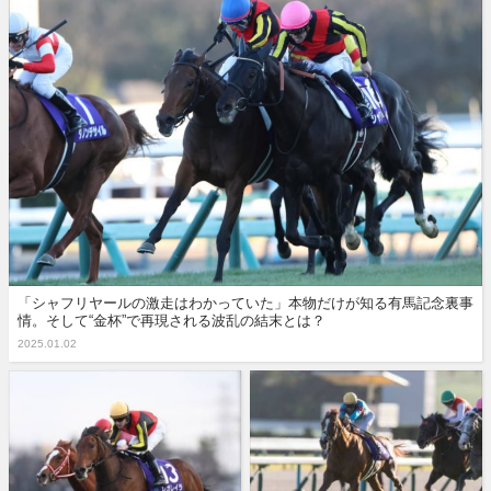
「シャフリヤールの激走はわかっていた」本物だけが知る有馬記念裏事
情。そして“金杯”で再現される波乱の結末とは？
2025.01.02