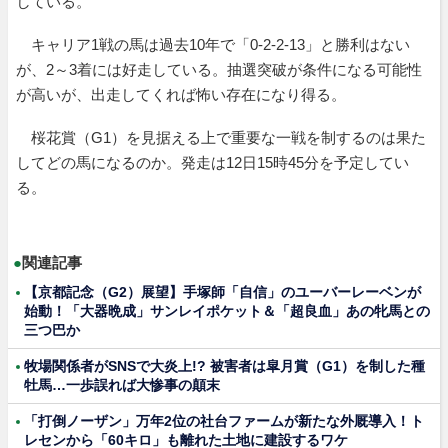
している。
キャリア1戦の馬は過去10年で「0-2-2-13」と勝利はない
が、2～3着には好走している。抽選突破が条件になる可能性
が高いが、出走してくれば怖い存在になり得る。
桜花賞（G1）を見据える上で重要な一戦を制するのは果た
してどの馬になるのか。発走は12日15時45分を予定してい
る。
●
関連記事
【京都記念（G2）展望】手塚師「自信」のユーバーレーベンが
始動！「大器晩成」サンレイポケット＆「超良血」あの牝馬との
三つ巴か
牧場関係者がSNSで大炎上!? 被害者は皐月賞（G1）を制した種
牡馬…一歩誤れば大惨事の顛末
「打倒ノーザン」万年2位の社台ファームが新たな外厩導入！ト
レセンから「60キロ」も離れた土地に建設するワケ