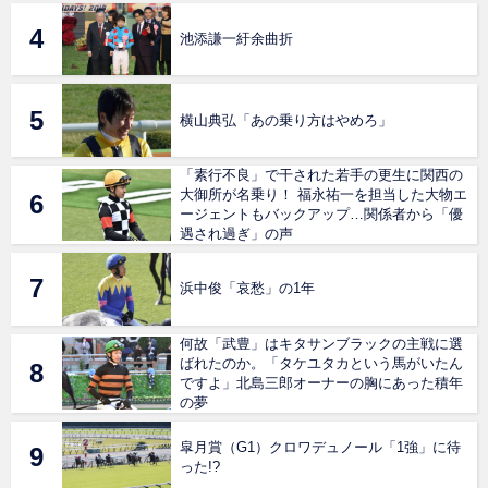
池添謙一紆余曲折
横山典弘「あの乗り方はやめろ」
「素行不良」で干された若手の更生に関西の
大御所が名乗り！ 福永祐一を担当した大物エ
ージェントもバックアップ…関係者から「優
遇され過ぎ」の声
浜中俊「哀愁」の1年
何故「武豊」はキタサンブラックの主戦に選
ばれたのか。「タケユタカという馬がいたん
ですよ」北島三郎オーナーの胸にあった積年
の夢
皐月賞（G1）クロワデュノール「1強」に待
った!?