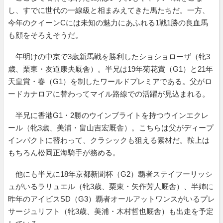
し、すでに世代の一線級と相まみえてきた馬たちだ。一方、
今年のクイーンCには未知の魅力にあふれる1戦1勝の良血馬
も顔をそろえそうだ。
年明けの中京で3歳新馬戦を勝利したショショローザ（牝3
歳、栗東・友道康夫厩舎）。半兄は19年菊花賞（G1）と21年
天皇賞・春（G1）を制したワールドプレミアである。父がロ
ードカナロアに替わってマイル路線での活躍が見込まれる。
半兄に香港G1・2勝のウインブライトを持つウインエクレ
ール（牝3歳、美浦・畠山吉宏厩舎）。こちらは父がディープ
インパクトに替わって、クラシックも狙える素材だ。鞍上は
もちろん松岡正海騎手が務める。
他にも半兄に18年京都新聞杯（G2）覇者ステイフーリッシ
ュがいるラリュエル（牝3歳、栗東・矢作芳人厩舎）、半姉に
昨年のアイビスSD（G3）覇者オールアットワンスがいるプレ
サージュリフト（牝3歳、美浦・木村哲也厩舎）も出走を予定