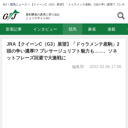
GJ
>
競馬ニュース
>
【クイーンC（G3）展望】「ドゥラメンテ産駒」2頭の争い濃厚!? プレ
GJ
S
真剣勝負の真実に切り込む
ニュースサイトGJ
新着記事
インタビュー
競馬
麻雀
連載
JRA【クイーンC（G3）展望】「ドゥラメンテ産駒」2
頭の争い濃厚!? プレサージュリフト魅力も……、ソネ
ットフレーズ回避で大激戦に
編集部
2022.02.06 17:00