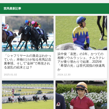
競馬最新記事
浜中俊「哀愁」の1年。かつての
「シャフリヤールの激走はわかっ
相棒ソウルラッシュ、ナムラクレ
ていた」本物だけが知る有馬記念
アが乗り替わりで結果…2025年
裏事情。そして“金杯”で再現され
「希望の光」は世代屈指の快速馬
る波乱の結末とは？
か
2025.01.02
2024.12.30