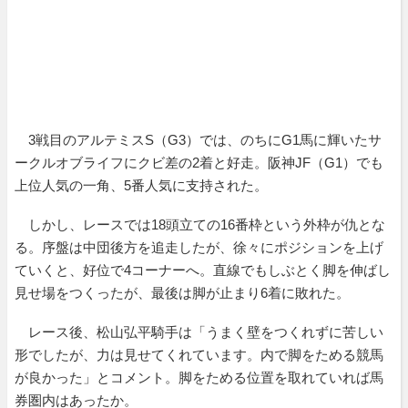
3戦目のアルテミスS（G3）では、のちにG1馬に輝いたサ
ークルオブライフにクビ差の2着と好走。阪神JF（G1）でも
上位人気の一角、5番人気に支持された。
しかし、レースでは18頭立ての16番枠という外枠が仇とな
る。序盤は中団後方を追走したが、徐々にポジションを上げ
ていくと、好位で4コーナーへ。直線でもしぶとく脚を伸ばし
見せ場をつくったが、最後は脚が止まり6着に敗れた。
レース後、松山弘平騎手は「うまく壁をつくれずに苦しい
形でしたが、力は見せてくれています。内で脚をためる競馬
が良かった」とコメント。脚をためる位置を取れていれば馬
券圏内はあったか。