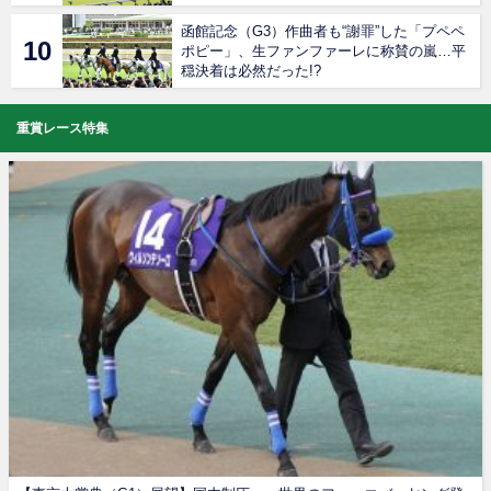
函館記念（G3）作曲者も“謝罪”した「プペペ
ポピー」、生ファンファーレに称賛の嵐…平
穏決着は必然だった!?
重賞レース特集