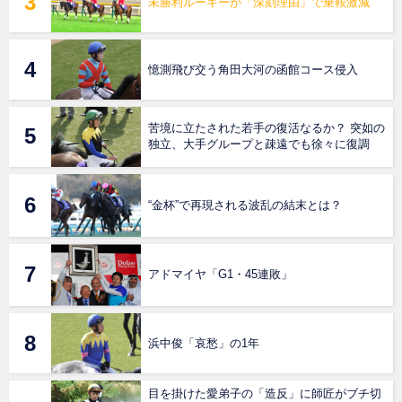
未勝利ルーキーが「深刻理由」で乗鞍激減
憶測飛び交う角田大河の函館コース侵入
苦境に立たされた若手の復活なるか？ 突如の
独立、大手グループと疎遠でも徐々に復調
“金杯”で再現される波乱の結末とは？
アドマイヤ「G1・45連敗」
浜中俊「哀愁」の1年
目を掛けた愛弟子の「造反」に師匠がブチ切