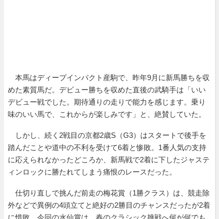
本馬はディープインパクト産駒で、昨年9月に新馬勝ちを収
めた素質馬だ。デビュー勝ちを収めた直後の武騎手は「いい
デビュー戦でした。期待通りの走りで能力を感じます。乗り
味のいい馬で、これからが楽しみです」と、絶賛していた。
しかし、続く2戦目の京都2歳S（G3）はスタートで後手を
踏んだことや道中の不利を受けて6着と惨敗。1番人気の支持
に応えられなかったどころか、新馬戦で2着に下したジャステ
ィンロックに勝たれてしまう痛恨のレースだった。
仕切り直しで挑んだ前走の梅花賞（1勝クラス）は、競走除
外などで異例の4頭立てと絶好の2勝目のチャンスだったが2着
に惜敗。今回の水仙賞は、春のクラシック挑戦へ何が何でも