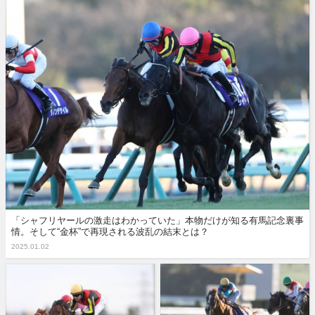
「シャフリヤールの激走はわかっていた」本物だけが知る有馬記念裏事
情。そして“金杯”で再現される波乱の結末とは？
2025.01.02