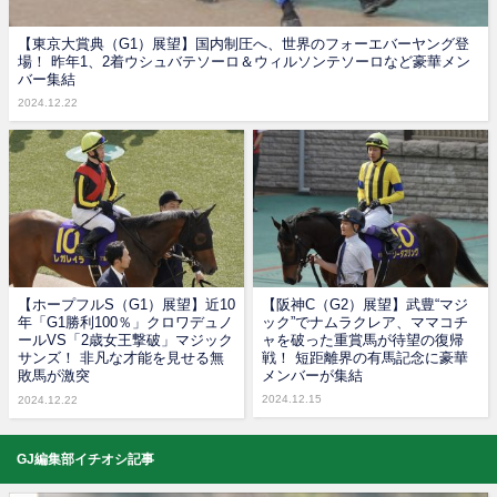
【東京大賞典（G1）展望】国内制圧へ、世界のフォーエバーヤング登
場！ 昨年1、2着ウシュバテソーロ＆ウィルソンテソーロなど豪華メン
バー集結
2024.12.22
【ホープフルS（G1）展望】近10
【阪神C（G2）展望】武豊“マジ
年「G1勝利100％」クロワデュノ
ック”でナムラクレア、ママコチ
ールVS「2歳女王撃破」マジック
ャを破った重賞馬が待望の復帰
サンズ！ 非凡な才能を見せる無
戦！ 短距離界の有馬記念に豪華
敗馬が激突
メンバーが集結
2024.12.15
2024.12.22
GJ編集部イチオシ記事