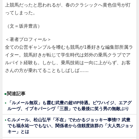
上競馬だったと思われるが、春のクラシックへ黄色信号が灯
ってしまった。
（文＝坂井豊吉）
＜著者プロフィール＞
全ての公営ギャンブルを嗜むも競馬が1番好きな編集部所属ラ
イター。競馬好きが転じて学生時代は郊外の乗馬クラブでア
ルバイト経験も。しかし、乗馬技術は一向に上がらず、お客
さんの方が乗れてることもしばしば……
●
関連記事
「ルメール無双」も霞む武豊の超VIP待遇。ビワハイジ、エアグ
ルーヴ、イブキパーシヴ「三股」でも最後に笑う男の無敵ぶり
C.ルメール、松山弘平「不在」でわかるジョッキー事情!? 武豊
でも福永祐一でもない、関係者から信頼度抜群の「大人気ジョッ
キー」とは