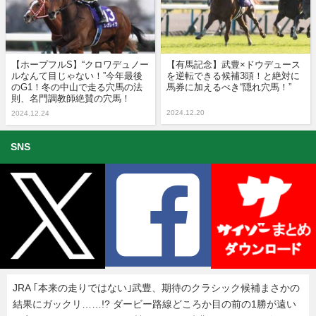
【ホープフルS】“クロワデュノー
【有馬記念】武豊×ドウデュース
ルなんて目じゃない！”今年最後
を逆転できる候補3頭！と絶対に
のG1！冬の中山で走る穴馬の法
馬券に加えるべき“隠れ穴馬！”
則、名門調教師絶賛の穴馬！
2024.12.20
2024.12.24
SNS
JRA ｢本来の走りではない｣武豊、期待のクラシック候補まさかの
結果にガックリ……!? ダービー路線どころか目の前の1勝が遠い