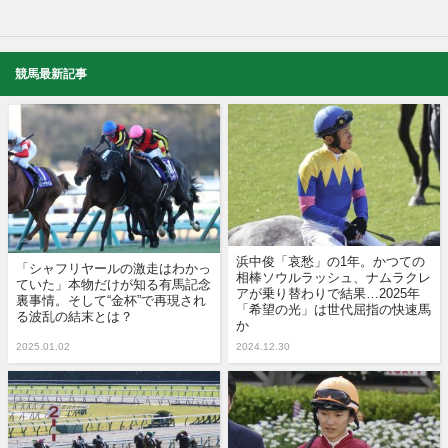
競馬最新記事
浜中俊「哀愁」の1年。かつての
「シャフリヤールの激走はわかっ
相棒ソウルラッシュ、ナムラクレ
ていた」本物だけが知る有馬記念
アが乗り替わりで結果…2025年
裏事情。そして“金杯”で再現され
「希望の光」は世代屈指の快速馬
る波乱の結末とは？
か
2025.01.02
2024.12.30