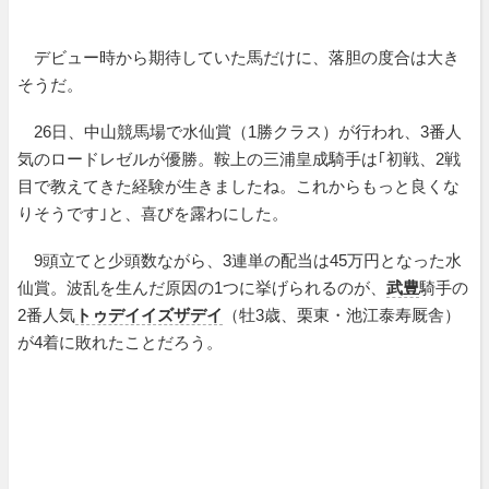
デビュー時から期待していた馬だけに、落胆の度合は大き
そうだ。
26日、中山競馬場で水仙賞（1勝クラス）が行われ、3番人
気のロードレゼルが優勝。鞍上の三浦皇成騎手は｢初戦、2戦
目で教えてきた経験が生きましたね。これからもっと良くな
りそうです｣と、喜びを露わにした。
9頭立てと少頭数ながら、3連単の配当は45万円となった水
仙賞。波乱を生んだ原因の1つに挙げられるのが、
武豊
騎手の
2番人気
トゥデイイズザデイ
（牡3歳、栗東・池江泰寿厩舎）
が4着に敗れたことだろう。