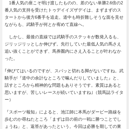
1番人気の座こそ明け渡したものの、差のない単勝2.6倍の2
番人気の支持を受けたトゥデイイズザデイは、まずまずのス
タートから後方6番手を追走。道中も時折難しそうな面を見せ
ながらも、武騎手が何とか宥めて直線へ。
しかし、最後の直線では武騎手のステッキが数発入るも、
ジリッジリッとしか伸びず。先行していた最低人気の馬さえ
追い抜くことができず、馬券圏内にさえ入ることが叶わなか
った。
｢伸びてはいるのですが、スパッと切れる脚がないですね。武
騎手が『道中の余計なところで噛んだりしていました』と、
話すところから精神的な問題もありそうです。素質はあると
思いますが、苦しいレースが続いていますね｣（競馬誌ライタ
ー）
『スポーツ報知』によると、池江師に本馬がダービー路線を
歩むのか尋ねたところ「まずは目の前の一戦に勝つことでし
ょうね」と、返答があったという。今回は必勝を期しての東