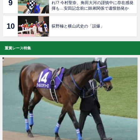
れ!? 今村聖奈、角田大河の謹慎中に存在感発
揮も…安田記念前に師弟関係で遺恨勃発か
荻野極と横山武史の「誤爆」
重賞レース特集