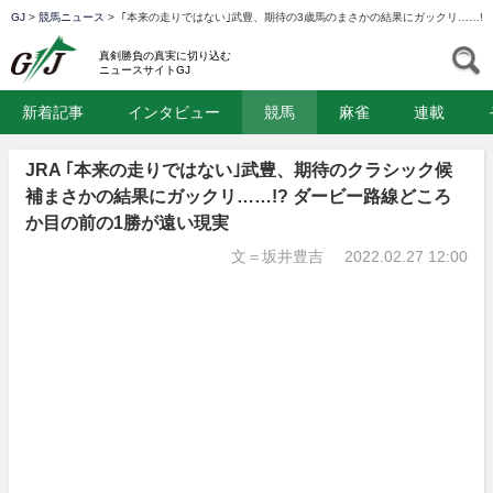
GJ
>
競馬ニュース
>
｢本来の走りではない｣武豊、期待の3歳馬のまさかの結果にガックリ……!?
GJ
S
真剣勝負の真実に切り込む
ニュースサイトGJ
新着記事
インタビュー
競馬
麻雀
連載
JRA ｢本来の走りではない｣武豊、期待のクラシック候
補まさかの結果にガックリ……!? ダービー路線どころ
か目の前の1勝が遠い現実
文＝坂井豊吉
2022.02.27 12:00