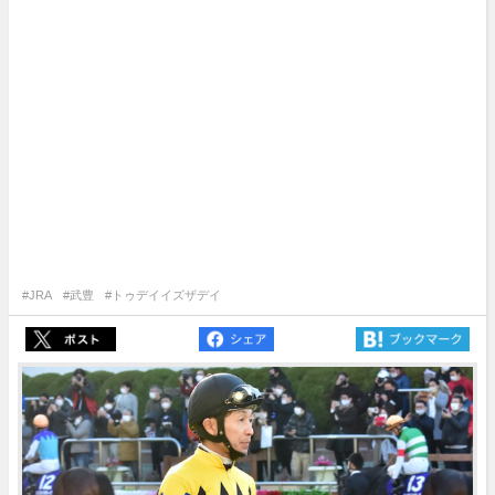
#JRA
#武豊
#トゥデイイズザデイ