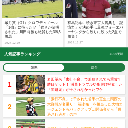
皐月賞（G1）クロワデュノール
有馬記念に続き東京大賞典も「記
「1強」に待った!? 「強さが証明
憶力」が決め手…最強フォーエバ
された」川田将雅も絶賛した3戦3
ーヤングから絞りに絞った2点で
勝馬
勝負！
2024.12.27
2024.12.29
人気記事ランキング
11:30更新
競馬
総合
岩田望来「素行不良」で追放されても重賞4
勝目ゲット！ 減量トラブルや夜遊び発覚した
「問題児」が干されなかったワケ
「素行不良」で干された若手の更生に関西の
大御所が名乗り！ 福永祐一を担当した大物エ
ージェントもバックアップ…関係者から「優
遇され過ぎ」の声