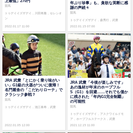
上最低」270円
年ぶり珍事」も、貪欲な英断に感
競馬
謝の声続々
競馬
トゥデイイズザデイ
川田将雅
セレシオ
ン
トゥデイイズザデイ
森秀行
武豊
2022.01.17 11:00
2022.01.15 07:00
JRA 武豊「とにかく乗り味がい
JRA 武豊「今後が楽しみです」
い」G1級の大器がついに復帰！
あの逸材が年末のホープフル
名門厩舎の「こだわりローテ」で
S（G1）を回避……それでも僅か
クラシック参戦？
に残された「年内G1完全制覇」
競馬
の可能性
競馬
トゥデイイズザデイ
池江泰寿
武豊
トゥデイイズザデイ
アスクワイルドモ
ア
ホープフルステークス
武豊
2022.01.05 12:00
2021.12.15 11:00