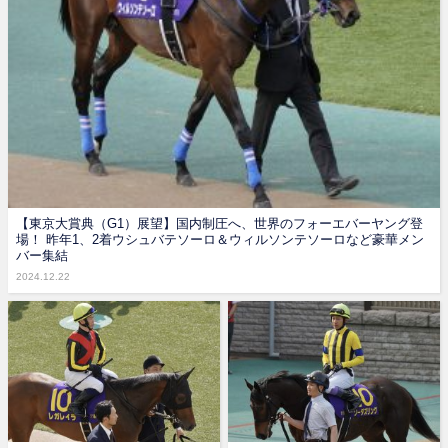
【東京大賞典（G1）展望】国内制圧へ、世界のフォーエバーヤング登
場！ 昨年1、2着ウシュバテソーロ＆ウィルソンテソーロなど豪華メン
バー集結
2024.12.22