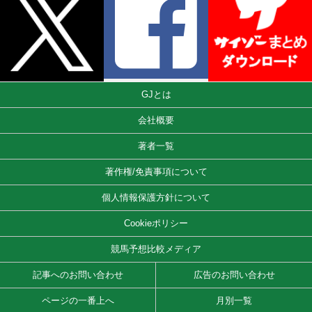
GJとは
会社概要
著者一覧
著作権/免責事項について
個人情報保護方針について
Cookieポリシー
競馬予想比較メディア
記事へのお問い合わせ
広告のお問い合わせ
ページの一番上へ
月別一覧