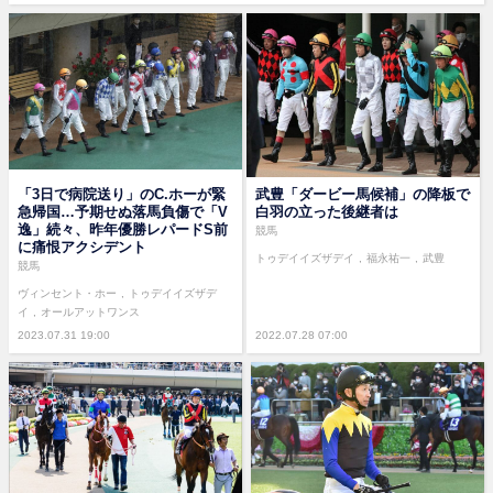
「3日で病院送り」のC.ホーが緊
武豊「ダービー馬候補」の降板で
急帰国…予期せぬ落馬負傷で「V
白羽の立った後継者は
逸」続々、昨年優勝レパードS前
競馬
に痛恨アクシデント
トゥデイイズザデイ
福永祐一
武豊
競馬
ヴィンセント・ホー
トゥデイイズザデ
イ
オールアットワンス
2023.07.31 19:00
2022.07.28 07:00