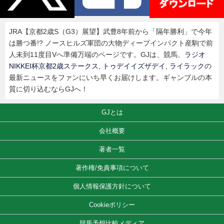
JRA【京都2歳S（G3）展望】武豊8年前から「隔年勝利」で今年
は勝つ番!? ノースヒルズ軍団の大物ディープインパクト産駒で前
人未到11度目Vへ準備万端のページです。GJは、競馬、
ラジオ
NIKKEI杯京都2歳ステークス
,
トゥデイイズザデイ
,
ライラック
の
最新ニュースをファンにいち早くお届けします。ギャンブルの本
質に切り込むならGJへ！
GJとは
会社概要
著者一覧
著作権/免責事項について
個人情報保護方針について
Cookieポリシー
競馬予想比較メディア