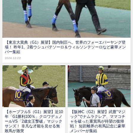
【東京大賞典（G1）展望】国内制圧へ、世界のフォーエバーヤング登
場！ 昨年1、2着ウシュバテソーロ＆ウィルソンテソーロなど豪華メン
バー集結
2024.12.22
【ホープフルS（G1）展望】近10
【阪神C（G2）展望】武豊“マジ
年「G1勝利100％」クロワデュノ
ック”でナムラクレア、ママコチ
ールVS「2歳女王撃破」マジック
ャを破った重賞馬が待望の復帰
サンズ！ 非凡な才能を見せる無
戦！ 短距離界の有馬記念に豪華
敗馬が激突
メンバーが集結