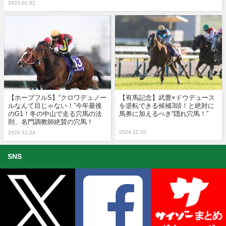
2025.01.02
【ホープフルS】“クロワデュノー
【有馬記念】武豊×ドウデュース
ルなんて目じゃない！”今年最後
を逆転できる候補3頭！と絶対に
のG1！冬の中山で走る穴馬の法
馬券に加えるべき“隠れ穴馬！”
則、名門調教師絶賛の穴馬！
2024.12.20
2024.12.24
SNS