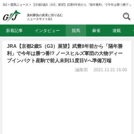
GJ
>
競馬ニュース
>
【京都2歳S（G3）展望】武豊8年前から「隔年勝利」で今年は勝つ番!? 
GJ
S
真剣勝負の真実に切り込む
ニュースサイトGJ
新着記事
インタビュー
競馬
麻雀
連載
JRA【京都2歳S（G3）展望】武豊8年前から「隔年勝
利」で今年は勝つ番!? ノースヒルズ軍団の大物ディー
プインパクト産駒で前人未到11度目Vへ準備万端
編集部
2021.11.21 15:00