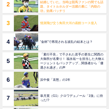
結婚していた。当時は競馬ファンの間でも話
題、タイトルホルダー活躍の裏に「内助の
功」効果バッチリ
憶測飛び交う角田大河の函館コース侵入
“金杯”で再現される波乱の結末とは？
「素行不良」で干された若手の更生に関西の
大御所が名乗り！ 福永祐一を担当した大物エ
ージェントもバックアップ…関係者から「優
遇され過ぎ」の声
浜中俊「哀愁」の1年
皐月賞（G1）クロワデュノール「1強」に待
った!?