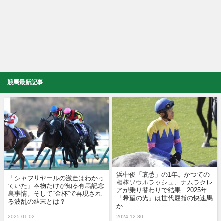
競馬最新記事
浜中俊「哀愁」の1年。かつての
「シャフリヤールの激走はわかっ
相棒ソウルラッシュ、ナムラクレ
ていた」本物だけが知る有馬記念
アが乗り替わりで結果…2025年
裏事情。そして“金杯”で再現され
「希望の光」は世代屈指の快速馬
る波乱の結末とは？
か
2025.01.02
2024.12.30