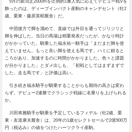
9月の新潟芝2000mを圧倒的1番人気に応えてデビュー戦Vを
飾ったのは、ディープインパクト産駒のキャンデセント（牡2
歳、栗東・藤原英昭厩舎）だ。
中団後方で脚を溜めて、直線では外目を通ってジリジリと
脚を伸ばした。当日の馬場は稍重発表だったが、かなり時計
がかかっていた。騎乗した福永祐一騎手は「まだまだ脚を使
えていません。もっと良い脚を使える馬です。ハミに頼ると
ころがあり、加速するのに時間がかかりました。色々と課題
が分かりました」とダメ出しも、「初戦としてはまずまずで
した。走る馬です」と評価は高い。
引き続き福永騎手が騎乗することからも期待の高さは変わ
らず。デビュー2連勝でクラシック戦線に名乗りを上げられる
か。
川田将雅騎手が騎乗を予定しているフィデル（牡2歳、栗
東・友道康夫厩舎）は、20年の1歳セレクトセールで2億900万
円（税込み）の値をつけたハーツクライ産駒。