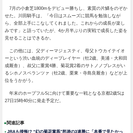
7月の小倉芝1800mをデビュー勝ちし、素質の片鱗をのぞか
せた。川田騎手は、「今日はスムーズに競馬を勉強しなが
ら、全部上手にこなしてくれました。これからの成長が楽し
みです」と語っていたが、4か月半ぶりの実戦で成長した姿を
見せることはできるか。
この他には、父ディーマジェスティ、母父トウカイテイオ
ーという渋い血統のディープレイヤー（牡2歳、美浦・大和田
成厩舎）、叔父に重賞4勝、菊花賞2着のサトノノブレスがい
るシホノスペランツァ（牡2歳、栗東・寺島良厩舎）などが上
位をうかがう。
年末のホープフルSに向けて重要な一戦となる京都2歳Sは
27日15時40分に発走予定だ。
●
関連記事
JRAも後悔!? “幻の菊花賞馬”怒涛の3連勝に「本番で見たかっ