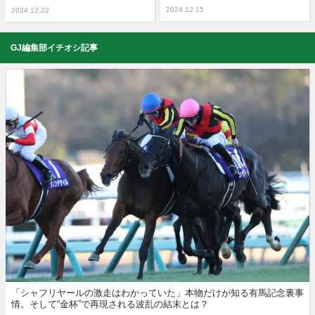
2024.12.15
2024.12.22
GJ編集部イチオシ記事
「シャフリヤールの激走はわかっていた」本物だけが知る有馬記念裏事
情。そして“金杯”で再現される波乱の結末とは？