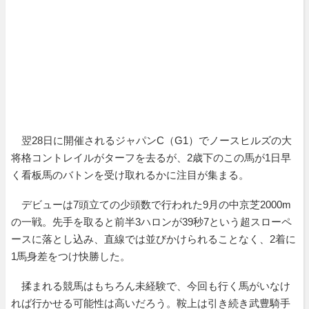
翌28日に開催されるジャパンC（G1）でノースヒルズの大
将格コントレイルがターフを去るが、2歳下のこの馬が1日早
く看板馬のバトンを受け取れるかに注目が集まる。
デビューは7頭立ての少頭数で行われた9月の中京芝2000m
の一戦。先手を取ると前半3ハロンが39秒7という超スローペ
ースに落とし込み、直線では並びかけられることなく、2着に
1馬身差をつけ快勝した。
揉まれる競馬はもちろん未経験で、今回も行く馬がいなけ
れば行かせる可能性は高いだろう。鞍上は引き続き武豊騎手