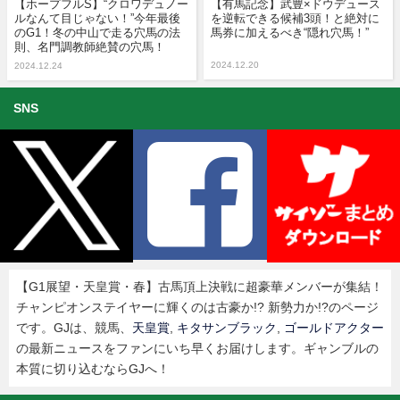
【ホープフルS】“クロワデュノー
【有馬記念】武豊×ドウデュース
ルなんて目じゃない！”今年最後
を逆転できる候補3頭！と絶対に
のG1！冬の中山で走る穴馬の法
馬券に加えるべき“隠れ穴馬！”
則、名門調教師絶賛の穴馬！
2024.12.20
2024.12.24
SNS
【G1展望・天皇賞・春】古馬頂上決戦に超豪華メンバーが集結！
チャンピオンステイヤーに輝くのは古豪か!? 新勢力か!?のページ
です。GJは、競馬、
天皇賞
,
キタサンブラック
,
ゴールドアクター
の最新ニュースをファンにいち早くお届けします。ギャンブルの
本質に切り込むならGJへ！