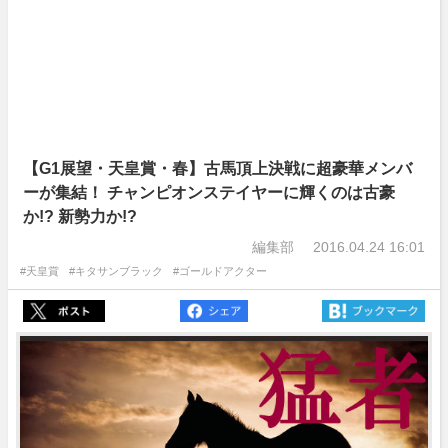
【G1展望・天皇賞・春】古馬頂上決戦に超豪華メンバ
ーが集結！ チャンピオンステイヤーに輝くのは古豪
か!? 新勢力か!?
編集部
2016.04.24 16:01
#天皇賞
#キタサンブラック
#ゴールドアクター