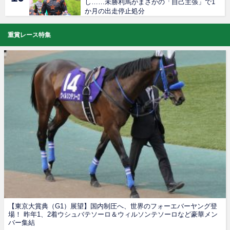
し……未勝利馬がまさかの「自己主張」で1
か月の出走停止処分
重賞レース特集
【東京大賞典（G1）展望】国内制圧へ、世界のフォーエバーヤング登
場！ 昨年1、2着ウシュバテソーロ＆ウィルソンテソーロなど豪華メン
バー集結