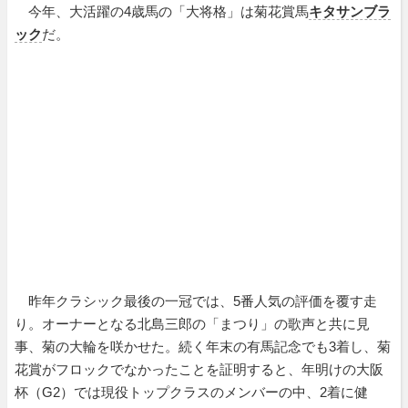
今年、大活躍の4歳馬の「大将格」は菊花賞馬
キタサンブラ
ック
だ。
昨年クラシック最後の一冠では、5番人気の評価を覆す走
り。オーナーとなる北島三郎の「まつり」の歌声と共に見
事、菊の大輪を咲かせた。続く年末の有馬記念でも3着し、菊
花賞がフロックでなかったことを証明すると、年明けの大阪
杯（G2）では現役トップクラスのメンバーの中、2着に健