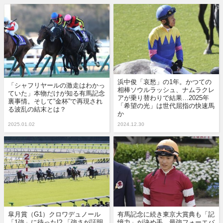
浜中俊「哀愁」の1年。かつての
「シャフリヤールの激走はわかっ
相棒ソウルラッシュ、ナムラクレ
ていた」本物だけが知る有馬記念
アが乗り替わりで結果…2025年
裏事情。そして“金杯”で再現され
「希望の光」は世代屈指の快速馬
る波乱の結末とは？
か
2025.01.02
2024.12.30
皐月賞（G1）クロワデュノール
有馬記念に続き東京大賞典も「記
「1強」に待った!? 「強さが証明
憶力」が決め手…最強フォーエバ