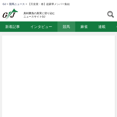
GJ
>
競馬ニュース
>
【天皇賞・春】超豪華メンバー集結
GJ
S
真剣勝負の真実に切り込む
ニュースサイトGJ
新着記事
インタビュー
競馬
麻雀
連載