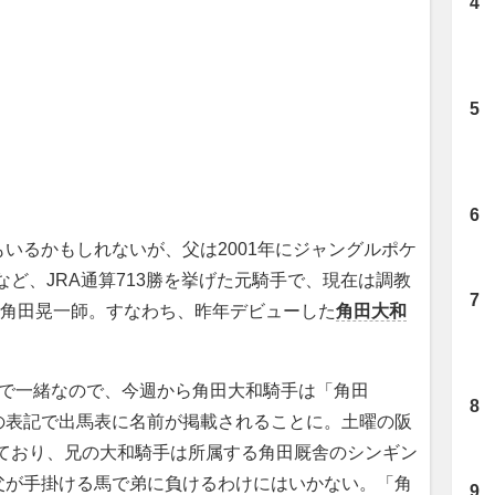
いるかもしれないが、父は2001年にジャングルポケ
など、JRA通算713勝を挙げた元騎手で、現在は調教
る角田晃一師。すなわち、昨年デビューした
角田大和
で一緒なので、今週から角田大和騎手は「角田
の表記で出馬表に名前が掲載されることに。土曜の阪
れており、兄の大和騎手は所属する角田厩舎のシンギン
父が手掛ける馬で弟に負けるわけにはいかない。「角