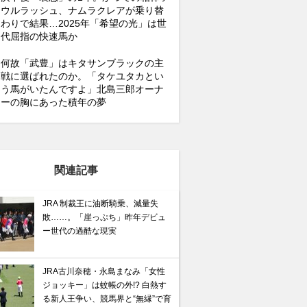
ウルラッシュ、ナムラクレアが乗り替
わりで結果…2025年「希望の光」は世
代屈指の快速馬か
何故「武豊」はキタサンブラックの主
戦に選ばれたのか。「タケユタカとい
う馬がいたんですよ」北島三郎オーナ
ーの胸にあった積年の夢
関連記事
JRA 制裁王に油断騎乗、減量失
敗……。「崖っぷち」昨年デビュ
ー世代の過酷な現実
JRA古川奈穂・永島まなみ「女性
ジョッキー」は蚊帳の外!? 白熱す
る新人王争い、競馬界と“無縁”で育