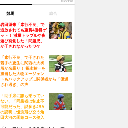
5:30更新
競馬
総合
岩田望来「素行不良」で
追放されても重賞4勝目ゲ
ット！ 減量トラブルや夜
遊び発覚した「問題児」
が干されなかったワケ
「素行不良」で干された
若手の更生に関西の大御
所が名乗り！ 福永祐一を
担当した大物エージェン
トもバックアップ…関係者から「優遇
され過ぎ」の声
「助手席に誰も乗ってい
ない」「同乗者は制止不
可能だった」謎多きJRA
の説明…憶測飛び交う角
田大河の函館コース侵入