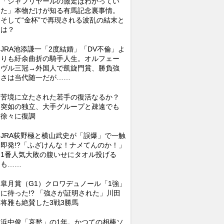
「シャフリヤールの激走はわかってい
た」本物だけが知る有馬記念裏事情。
そして“金杯”で再現される波乱の結末と
は？
JRA池添謙一「2度結婚」「DV不倫」よ
りも紆余曲折の騎手人生。オルフェー
ヴル三冠→外国人で凱旋門賞、勝負強
さは当代随一だが……
苦境に立たされた若手の復活なるか？
突如の独立、大手グループと疎遠でも
徐々に復調
JRA荻野極と横山武史が「誤爆」で一触
即発!?「ふざけんな！ナメてんのか！」
1番人気大敗の腹いせにタオル投げる
も……
皐月賞（G1）クロワデュノール「1強」
に待った!? 「強さが証明された」川田
将雅も絶賛した3戦3勝馬
浜中俊「哀愁」の1年。かつての相棒ソ