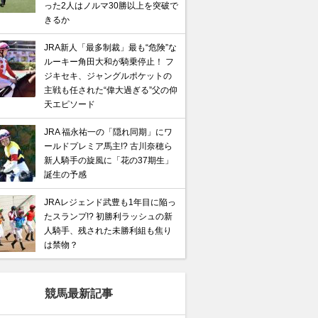
った2人はノルマ30勝以上を突破で
きるか
JRA新人「最多制裁」最も“危険”な
ルーキー角田大和が騎乗停止！ フ
ジキセキ、ジャングルポケットの
主戦も任された“偉大過ぎる”父の仰
天エピソード
JRA 福永祐一の「隠れ同期」にワ
ールドプレミア馬主!? 古川奈穂ら
新人騎手の旋風に「花の37期生」
誕生の予感
JRAレジェンド武豊も1年目に陥っ
たスランプ!? 初勝利ラッシュの新
人騎手、残された未勝利組も焦り
は禁物？
競馬最新記事