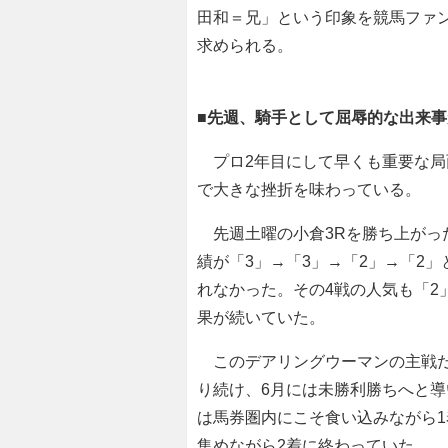
田和＝兄」という印象を競馬ファ
求められる。
■
先週、騎手として屈辱的な出来事
プロ2年目にして早くも重要な局
で大きな挫折を味わっている。
先週土曜の小倉3Rを勝ち上がっ
績が「3」→「3」→「2」→「2
れなかった。その4戦の人気も「2
果が続いていた。
このデアリングウーマンの主戦だ
り続け、6月には未勝利勝ちへと導
は馬券圏内にこそ食い込みながら1
集めながら2着に終わっていた。