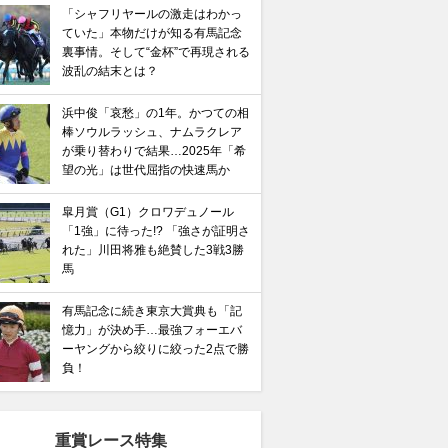
「シャフリヤールの激走はわかっ
ていた」本物だけが知る有馬記念
裏事情。そして“金杯”で再現される
波乱の結末とは？
浜中俊「哀愁」の1年。かつての相
棒ソウルラッシュ、ナムラクレア
が乗り替わりで結果…2025年「希
望の光」は世代屈指の快速馬か
皐月賞（G1）クロワデュノール
「1強」に待った!? 「強さが証明さ
れた」川田将雅も絶賛した3戦3勝
馬
有馬記念に続き東京大賞典も「記
憶力」が決め手…最強フォーエバ
ーヤングから絞りに絞った2点で勝
負！
重賞レース特集