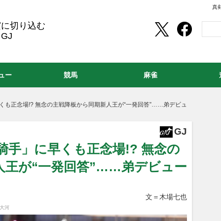
真
実に切り込む
GJ
ュー
競馬
麻雀
くも正念場!? 無念の主戦降板から同期新人王が“一発回答”……弟デビュ
GJ
世騎手」に早くも正念場!? 無念の
人王が“一発回答”……弟デビュー
文＝木場七也
田大河