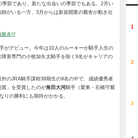
の季節であり、新たな出会いの季節でもある。2月い
教師がいる一方、3月からは新規開業の厩舎が動き出
厩舎!?
手がデビュー。今年は10人のルーキーが騎手人生の
は障害専門の小牧加矢太騎手を除く9名がキャリアの
のJRA騎手課程38期生の9名の中で、成績優秀者
別賞」を受賞したのが
角田大河
騎手（栗東・石橋守厩
きなりの勝利にも期待がかかる。