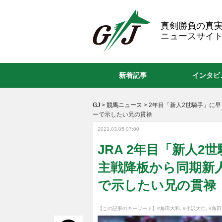
GJ
真剣勝負の真
ニュースサイト
新着記事
インタビ
GJ
>
競馬ニュース
>
2年目「新人2世騎手」に早
ーで示したい兄の貫禄
2022.03.05 07:00
JRA 2年目「新人2
主戦降板から同期新
で示したい兄の貫禄
【この記事のキーワード】
#角田大和
,
#小沢大仁
,
#角