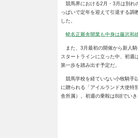
競馬界における2月・3月は別れ
っぱいで定年を迎えて引退する調
した。
蛯名正厩舎開業も中身は藤沢和雄
また、3月最初の開催から新人騎
スタートラインに立った中、初週
第一歩を踏み出す予定だ。
競馬学校を経ていない小牧騎手以外
に贈られる「アイルランド大使特
舎所属）。初週の乗鞍は8頭でい