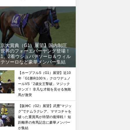
東京大賞典（G1）展望】国内制圧
、世界のフォーエバーヤング登場！
年1、2着ウシュバテソーロ＆ウィル
ンテソーロなど豪華メンバー集結
【ホープフルS（G1）展望】近10
年「G1勝利100％」クロワデュノ
ールVS「2歳女王撃破」マジック
サンズ！ 非凡な才能を見せる無敗
馬が激突
【阪神C（G2）展望】武豊“マジッ
ク”でナムラクレア、ママコチャを
破った重賞馬が待望の復帰戦！ 短
距離界の有馬記念に豪華メンバー
が集結