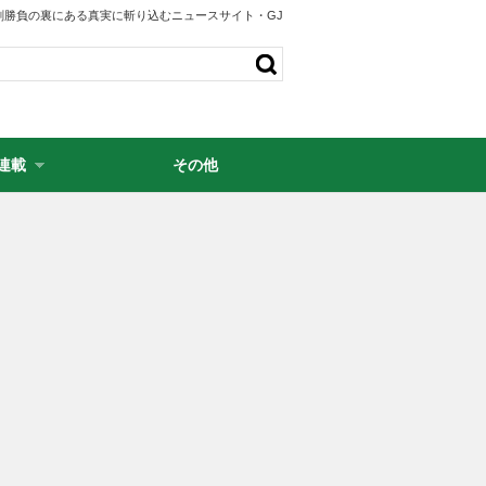
剣勝負の裏にある真実に斬り込むニュースサイト・GJ
連載
その他
・