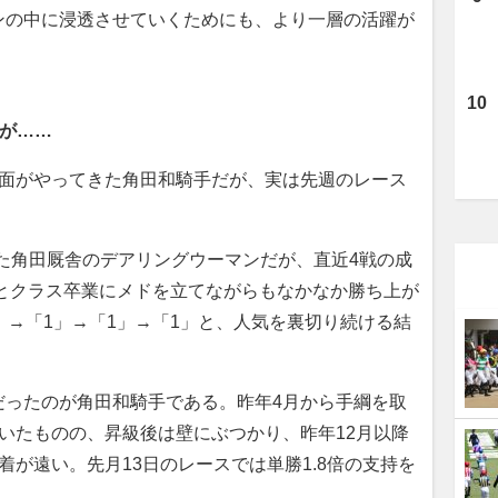
ンの中に浸透させていくためにも、より一層の活躍が
が……
面がやってきた角田和騎手だが、実は先週のレース
た角田厩舎のデアリングウーマンだが、直近4戦の成
」とクラス卒業にメドを立てながらもなかなか勝ち上が
」→「1」→「1」→「1」と、人気を裏切り続ける結
ったのが角田和騎手である。昨年4月から手綱を取
いたものの、昇級後は壁にぶつかり、昨年12月以降
着が遠い。先月13日のレースでは単勝1.8倍の支持を