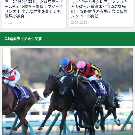
年「G1勝利100％」クロワデュノ
ック”でナムラクレア、ママコチ
ールVS「2歳女王撃破」マジック
ャを破った重賞馬が待望の復帰
サンズ！ 非凡な才能を見せる無
戦！ 短距離界の有馬記念に豪華
敗馬が激突
メンバーが集結
2024.12.15
2024.12.22
GJ編集部イチオシ記事