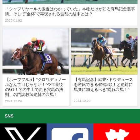
「シャフリヤールの激走はわかっていた」本物だけが知る有馬記念裏事
情。そして“金杯”で再現される波乱の結末とは？
2025.01.02
【ホープフルS】“クロワデュノー
【有馬記念】武豊×ドウデュース
ルなんて目じゃない！”今年最後
を逆転できる候補3頭！と絶対に
のG1！冬の中山で走る穴馬の法
馬券に加えるべき“隠れ穴馬！”
則、名門調教師絶賛の穴馬！
2024.12.20
2024.12.24
SNS