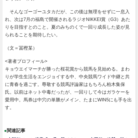
そんなゴーゴーユタカだが、この後は無理をせずに一息入
れ、次は7月の福島で開催されるラジオNIKKEI賞（G3）あた
りを目指すとのこと。夏のみちのくで一回り成長した姿が見
られることを期待したい。
（文＝冨樫某）
<著者プロフィール>
キョウエイマーチが勝った桜花賞から競馬を見始める。まわ
りが学生生活をエンジョイする中、中央競馬ワイド中継と共
に青春を過ごす。尊敬する競馬評論家はもちろん柏木集保
氏。以前はネット中毒だったが、一回りして今はガラケーを
愛用中。馬券は中穴の単勝がメイン、たまにWIN5にも手を出
す。
●
関連記事