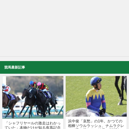
競馬最新記事
浜中俊「哀愁」の1年。かつての
「シャフリヤールの激走はわかっ
相棒ソウルラッシュ、ナムラクレ
ていた」本物だけが知る有馬記念