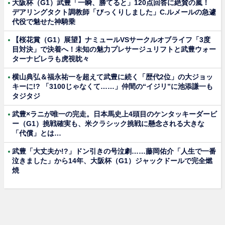
大阪杯（G1）武豊「一瞬、勝てると」120点回答に絶賛の嵐！
デアリングタクト調教師「びっくりしました」C.ルメールの急遽
代役で魅せた神騎乗
【桜花賞（G1）展望】ナミュールVSサークルオブライフ「3度
目対決」で決着へ！未知の魅力プレサージュリフトと武豊ウォー
ターナビレラも虎視眈々
横山典弘＆福永祐一を超えて武豊に続く「歴代2位」の大ジョッ
キーに!? 「3100じゃなくて……」仲間の“イジリ”に池添謙一も
タジタジ
武豊×ラニが唯一の完走。日本馬史上4頭目のケンタッキーダービ
ー（G1）挑戦確実も、米クラシック挑戦に懸念される大きな
「代償」とは…
武豊「大丈夫か!?」ドン引きの号泣劇……藤岡佑介「人生で一番
泣きました」から14年、大阪杯（G1）ジャックドールで完全燃
焼