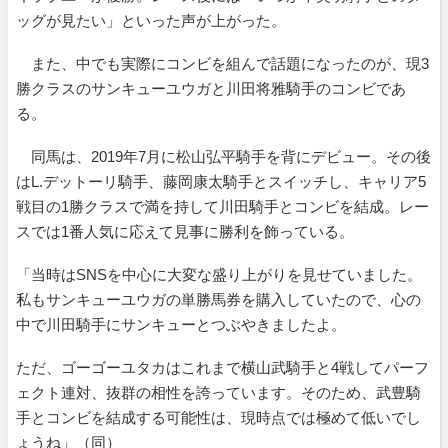
ッグが見たい」といった声が上がった。
また、中でも実際にコンビを組んで話題になったのが、現3
勝クラスのサンキューユウガと川田将雅騎手のコンビであ
る。
同馬は、2019年7月に松山弘平騎手を背にデビュー。その後
はL.デットーリ騎手、藤岡康太騎手とスイッチし、キャリア5
戦目の1勝クラスで満を持して川田騎手とコンビを結成。レー
スでは1番人気に応えて見事に勝利を飾っている。
「当時はSNSを中心に大変な盛り上がりを見せていました。
私もサンキューユウガの単勝馬券を購入していたので、心の
中で川田騎手にサンキューとつぶやきましたよ。
ただ、ゴーゴーユタカはこれまで横山武騎手と4戦してパーフ
ェクト連対、抜群の相性を誇っています。そのため、武豊騎
手とコンビを結成する可能性は、現時点では極めて低いでし
ょうね」（同）