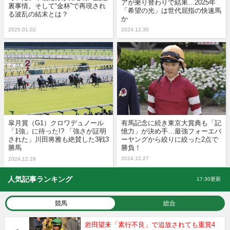
アが乗り替わりで結果…2025年
裏事情。そして“金杯”で再現され
「希望の光」は世代屈指の快速馬
る波乱の結末とは？
か
2025.01.02
2024.12.30
皐月賞（G1）クロワデュノール
有馬記念に続き東京大賞典も「記
「1強」に待った!? 「強さが証明
憶力」が決め手…最強フォーエバ
された」川田将雅も絶賛した3戦3
ーヤングから絞りに絞った2点で
勝馬
勝負！
2024.12.27
2024.12.29
人気記事ランキング
17:30更新
競馬
総合
岩田望来「素行不良」で追放されても重賞4