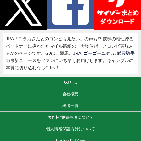
JRA「ユタカさんとのコンビも見たい」の声も!? 抜群の相性誇る
パートナーに導かれたマイル路線の「大物候補」とコンビ実現あ
るかのページです。GJは、競馬、
JRA
,
ゴーゴーユタカ
,
武豊騎手
の最新ニュースをファンにいち早くお届けします。ギャンブルの
本質に切り込むならGJへ！
GJとは
会社概要
著者一覧
著作権/免責事項について
個人情報保護方針について
Cookieポリシー