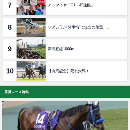
アドマイヤ「G1・45連敗」
ソダシ母が“諸事情”で無念の落選……
新潟直線1000m
【有馬記念】隠れ穴馬！
重賞レース特集