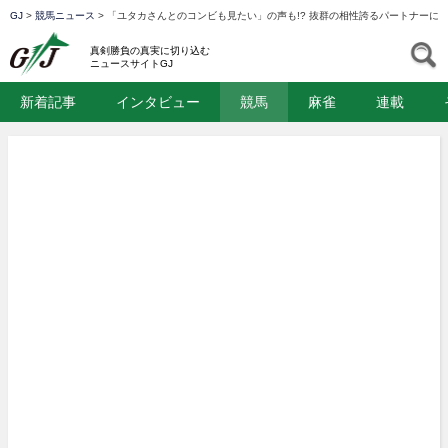
GJ
>
競馬ニュース
>
「ユタカさんとのコンビも見たい」の声も!? 抜群の相性誇るパートナーに
GJ
S
真剣勝負の真実に切り込む
ニュースサイトGJ
新着記事
インタビュー
競馬
麻雀
連載