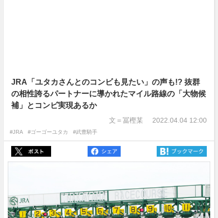
JRA「ユタカさんとのコンビも見たい」の声も!? 抜群
の相性誇るパートナーに導かれたマイル路線の「大物候
補」とコンビ実現あるか
文＝冨樫某
2022.04.04 12:00
#JRA
#ゴーゴーユタカ
#武豊騎手