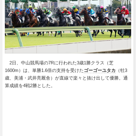
2日、中山競馬場の7Rに行われた3歳1勝クラス（芝
1600m）は、単勝1.6倍の支持を受けた
ゴーゴーユタカ
（牡3
歳、美浦・武井亮厩舎）が直線で楽々と抜け出して優勝。通
算成績を4戦2勝とした。