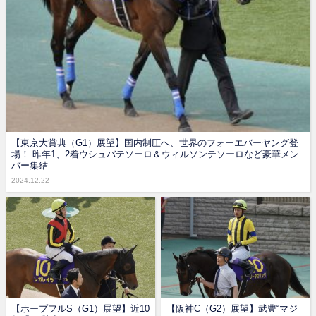
【東京大賞典（G1）展望】国内制圧へ、世界のフォーエバーヤング登
場！ 昨年1、2着ウシュバテソーロ＆ウィルソンテソーロなど豪華メン
バー集結
2024.12.22
【ホープフルS（G1）展望】近10
【阪神C（G2）展望】武豊“マジ