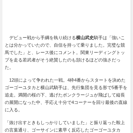
デビュー戦から手綱を執り続ける
横山武史
騎手は「強いこ
とは分かっていたので、自信を持って乗りました。完璧な競
馬でした」と、レース後にコメント。関東リーディングトッ
プを走る若武者がそう絶賛したのも頷けるほどの強さだっ
た。
12頭によって争われた一戦。4枠4番からスタートを決めた
ゴーゴーユタカと横山武騎手は、先行集団を見る形で5番手を
追走。満開の桜の下、逃げたボンクラージュが飛ばして縦長
の展開になった中、手応え十分で4コーナーを回り最後の直線
に入る。
「抜け出すときもしっかりしていました」と振り返った鞍上
の言葉通り、ゴーサインに素早く反応したゴーゴーユタカ