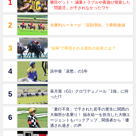
勝目ゲット！ 減量トラブルや夜遊び発覚した
「問題児」が干されなかったワケ
未勝利ルーキーが「深刻理由」で乗鞍激減
“金杯”で再現される波乱の結末とは？
浜中俊「哀愁」の1年
皐月賞（G1）クロワデュノール「1強」に待
った!?
「素行不良」で干された若手の更生に関西の
大御所が名乗り！ 福永祐一を担当した大物エ
ージェントもバックアップ…関係者から「優
遇され過ぎ」の声