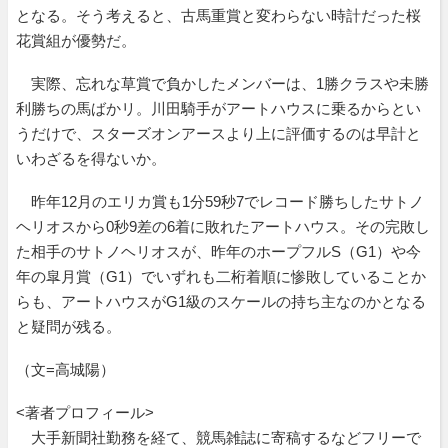
となる。そう考えると、古馬重賞と変わらない時計だった桜
花賞組が優勢だ。
実際、忘れな草賞で負かしたメンバーは、1勝クラスや未勝
利勝ちの馬ばかリ。川田騎手がアートハウスに乗るからとい
うだけで、スターズオンアースより上に評価するのは早計と
いわざるを得ないか。
昨年12月のエリカ賞も1分59秒7でレコード勝ちしたサトノ
ヘリオスから0秒9差の6着に敗れたアートハウス。その完敗し
た相手のサトノヘリオスが、昨年のホープフルS（G1）や今
年の皐月賞（G1）でいずれも二桁着順に惨敗していることか
らも、アートハウスがG1級のスケールの持ち主なのかとなる
と疑問が残る。
（文=高城陽）
<著者プロフィール>
大手新聞社勤務を経て、競馬雑誌に寄稿するなどフリーで