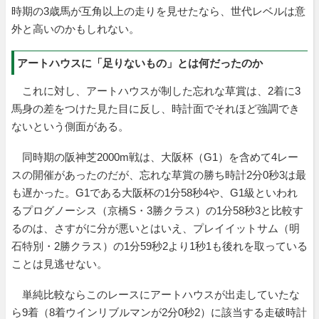
時期の3歳馬が互角以上の走りを見せたなら、世代レベルは意
外と高いのかもしれない。
アートハウスに「足りないもの」とは何だったのか
これに対し、アートハウスが制した忘れな草賞は、2着に3
馬身の差をつけた見た目に反し、時計面でそれほど強調でき
ないという側面がある。
同時期の阪神芝2000m戦は、大阪杯（G1）を含めて4レー
スの開催があったのだが、忘れな草賞の勝ち時計2分0秒3は最
も遅かった。G1である大阪杯の1分58秒4や、G1級といわれ
るプログノーシス（京橋S・3勝クラス）の1分58秒3と比較す
るのは、さすがに分が悪いとはいえ、プレイイットサム（明
石特別・2勝クラス）の1分59秒2より1秒1も後れを取っている
ことは見逃せない。
単純比較ならこのレースにアートハウスが出走していたな
ら9着（8着ウインリブルマンが2分0秒2）に該当する走破時計