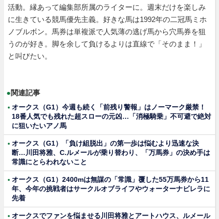
活動。縁あって編集部所属のライターに。週末だけを楽しみ
に生きている競馬優先主義。好きな馬は1992年の二冠馬ミホ
ノブルボン。馬券は単複派で人気薄の逃げ馬から穴馬券を狙
うのが好き。脚を余して負けるよりは直線で「そのまま！」
と叫びたい。
●
関連記事
オークス（G1）今週も続く「前残り警報」はノーマーク厳禁！
18番人気でも残れた超スローの元凶…「消極騎乗」不可避で絶対
に狙いたいアノ馬
オークス（G1）「負け組脱出」の第一歩は悩むより迅速な決
断…川田将雅、C.ルメールが乗り替わり、「万馬券」の決め手は
常識にとらわれないこと
オークス（G1）2400mは無謀の「常識」覆した55万馬券から11
年、今年の挑戦者はサークルオブライフやウォーターナビレラに
先着
オークスでファンを悩ませる川田将雅とアートハウス、ルメール