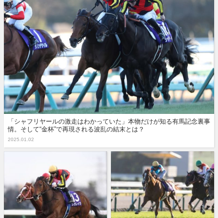
「シャフリヤールの激走はわかっていた」本物だけが知る有馬記念裏事
情。そして“金杯”で再現される波乱の結末とは？
2025.01.02