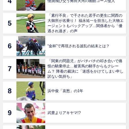
憶測飛び交う角田大河の函館コース侵入
「素行不良」で干された若手の更生に関西の
大御所が名乗り！ 福永祐一を担当した大物エ
ージェントもバックアップ…関係者から「優
遇され過ぎ」の声
“金杯”で再現される波乱の結末とは？
「関東の問題児」がバチバチの叩き合いで痛
恨の騎乗停止…被害馬の騎手からもクレー
ム？ 降着の裁決に「迷惑をかけてしまい申し
訳ない気持ち」
浜中俊「哀愁」の1年
武豊よりアキヤマ!?