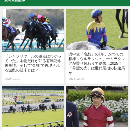
浜中俊「哀愁」の1年。かつての
「シャフリヤールの激走はわかっ
相棒ソウルラッシュ、ナムラクレ
ていた」本物だけが知る有馬記念
アが乗り替わりで結果…2025年
裏事情。そして“金杯”で再現され
「希望の光」は世代屈指の快速馬
る波乱の結末とは？
か
2025.01.02
2024.12.30