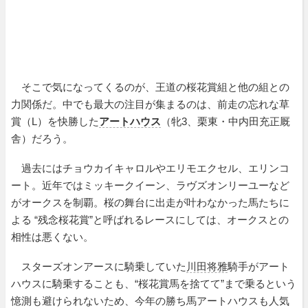
そこで気になってくるのが、王道の桜花賞組と他の組との
力関係だ。中でも最大の注目が集まるのは、前走の忘れな草
賞（L）を快勝した
アートハウス
（牝3、栗東・中内田充正厩
舎）だろう。
過去にはチョウカイキャロルやエリモエクセル、エリンコ
ート。近年ではミッキークイーン、ラヴズオンリーユーなど
がオークスを制覇。桜の舞台に出走が叶わなかった馬たちに
よる “残念桜花賞”と呼ばれるレースにしては、オークスとの
相性は悪くない。
スターズオンアースに騎乗していた
川田将雅
騎手がアート
ハウスに騎乗することも、“桜花賞馬を捨てて”まで乗るという
憶測も避けられないため、今年の勝ち馬アートハウスも人気