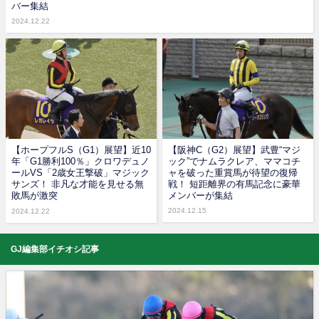
バー集結
2024.12.22
【ホープフルS（G1）展望】近10
【阪神C（G2）展望】武豊“マジ
年「G1勝利100％」クロワデュノ
ック”でナムラクレア、ママコチ
ールVS「2歳女王撃破」マジック
ャを破った重賞馬が待望の復帰
サンズ！ 非凡な才能を見せる無
戦！ 短距離界の有馬記念に豪華
敗馬が激突
メンバーが集結
2024.12.15
2024.12.22
GJ編集部イチオシ記事