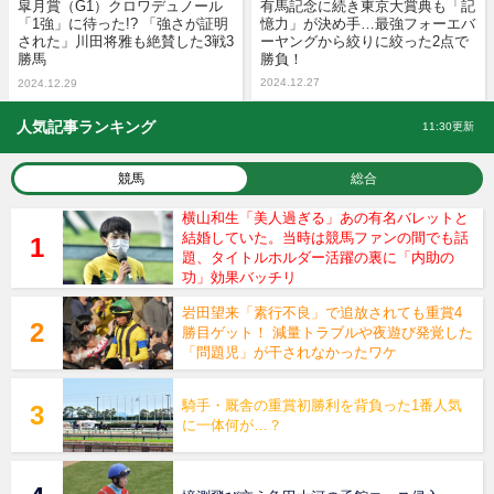
皐月賞（G1）クロワデュノール
有馬記念に続き東京大賞典も「記
「1強」に待った!? 「強さが証明
憶力」が決め手…最強フォーエバ
された」川田将雅も絶賛した3戦3
ーヤングから絞りに絞った2点で
勝馬
勝負！
2024.12.27
2024.12.29
人気記事ランキング
11:30更新
競馬
総合
横山和生「美人過ぎる」あの有名バレットと
結婚していた。当時は競馬ファンの間でも話
題、タイトルホルダー活躍の裏に「内助の
功」効果バッチリ
岩田望来「素行不良」で追放されても重賞4
勝目ゲット！ 減量トラブルや夜遊び発覚した
「問題児」が干されなかったワケ
騎手・厩舎の重賞初勝利を背負った1番人気
に一体何が…？