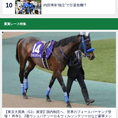
内田博幸“独立”で引退危機!?
重賞レース特集
【東京大賞典（G1）展望】国内制圧へ、世界のフォーエバーヤング登
場！ 昨年1、2着ウシュバテソーロ＆ウィルソンテソーロなど豪華メン