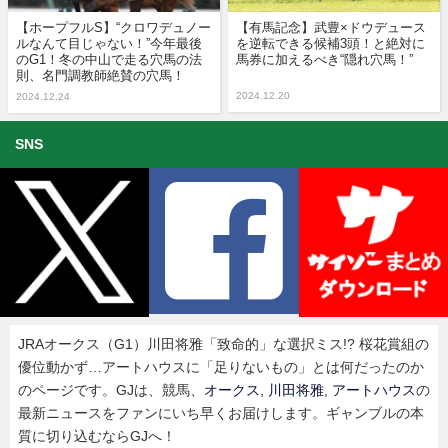
【ホープフルS】“クロワデュノー
【有馬記念】武豊×ドウデュース
ルなんて目じゃない！”今年最後
を逆転できる候補3頭！と絶対に
のG1！冬の中山で走る穴馬の法
馬券に加えるべき“隠れ穴馬！”
則、名門調教師絶賛の穴馬！
2024.12.20
2024.12.24
SNS
JRAオークス（G1）川田将雅「致命的」な選択ミス!? 桜花賞組の
優位動かず…アートハウスに「足りないもの」とは何だったのか
のページです。GJは、競馬、
オークス
,
川田将雅
,
アートハウス
の
最新ニュースをファンにいち早くお届けします。ギャンブルの本
質に切り込むならGJへ！