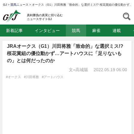
GJ
>
競馬ニュース
>
オークス（G1）川田将雅「致命的」な選択ミス!? 桜花賞組の優位動かず
GJ
S
真剣勝負の真実に切り込む
ニュースサイトGJ
新着記事
インタビュー
競馬
麻雀
連載
JRAオークス（G1）川田将雅「致命的」な選択ミス!?
桜花賞組の優位動かず…アートハウスに「足りないも
の」とは何だったのか
文=高城陽
2022.05.19 06:00
#オークス
#川田将雅
#アートハウス