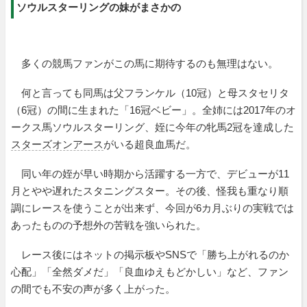
ソウルスターリングの妹がまさかの
多くの競馬ファンがこの馬に期待するのも無理はない。
何と言っても同馬は父フランケル（10冠）と母スタセリタ
（6冠）の間に生まれた「16冠ベビー」。全姉には2017年のオ
ークス馬ソウルスターリング、姪に今年の牝馬2冠を達成した
スターズオンアース
がいる超良血馬だ。
同い年の姪が早い時期から活躍する一方で、デビューが11
月とやや遅れたスタニングスター。その後、怪我も重なり順
調にレースを使うことが出来ず、今回が6カ月ぶりの実戦では
あったものの予想外の苦戦を強いられた。
レース後にはネットの掲示板やSNSで「勝ち上がれるのか
心配」「全然ダメだ」「良血ゆえもどかしい」など、ファン
の間でも不安の声が多く上がった。