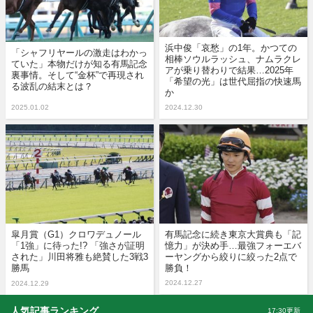
浜中俊「哀愁」の1年。かつての
「シャフリヤールの激走はわかっ
相棒ソウルラッシュ、ナムラクレ
ていた」本物だけが知る有馬記念
アが乗り替わりで結果…2025年
裏事情。そして“金杯”で再現され
「希望の光」は世代屈指の快速馬
る波乱の結末とは？
か
2025.01.02
2024.12.30
皐月賞（G1）クロワデュノール
有馬記念に続き東京大賞典も「記
「1強」に待った!? 「強さが証明
憶力」が決め手…最強フォーエバ
された」川田将雅も絶賛した3戦3
ーヤングから絞りに絞った2点で
勝馬
勝負！
2024.12.27
2024.12.29
人気記事ランキング
17:30更新