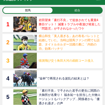
競馬
総合
岩田望来「素行不良」で追放されても重賞4
勝目ゲット！ 減量トラブルや夜遊び発覚した
「問題児」が干されなかったワケ
横山和生「美人過ぎる」あの有名バレットと
結婚していた。当時は競馬ファンの間でも話
題、タイトルホルダー活躍の裏に「内助の
功」効果バッチリ
憶測飛び交う角田大河の函館コース侵入
“金杯”で再現される波乱の結末とは？
「素行不良」で干された若手の更生に関西の
大御所が名乗り！ 福永祐一を担当した大物エ
ージェントもバックアップ…関係者から「優
遇され過ぎ」の声