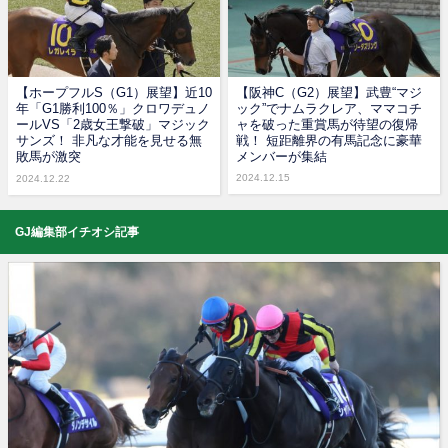
【ホープフルS（G1）展望】近10
【阪神C（G2）展望】武豊“マジ
年「G1勝利100％」クロワデュノ
ック”でナムラクレア、ママコチ
ールVS「2歳女王撃破」マジック
ャを破った重賞馬が待望の復帰
サンズ！ 非凡な才能を見せる無
戦！ 短距離界の有馬記念に豪華
敗馬が激突
メンバーが集結
2024.12.15
2024.12.22
GJ編集部イチオシ記事