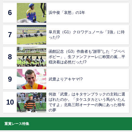
浜中俊「哀愁」の1年
皐月賞（G1）クロワデュノール「1強」に待
った!?
函館記念（G3）作曲者も“謝罪”した「プペペ
ポピー」、生ファンファーレに称賛の嵐…平
穏決着は必然だった!?
武豊よりアキヤマ!?
何故「武豊」はキタサンブラックの主戦に選
ばれたのか。「タケユタカという馬がいたん
ですよ」北島三郎オーナーの胸にあった積年
の夢
重賞レース特集