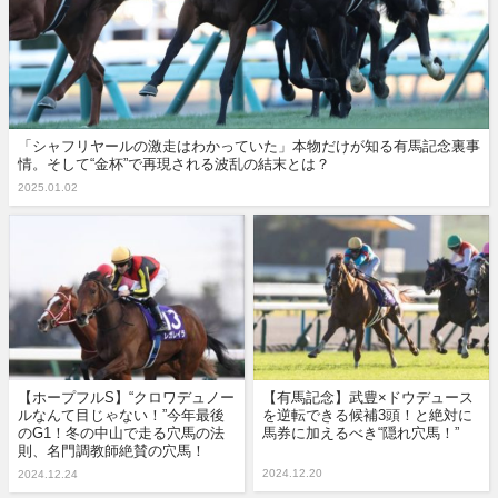
「シャフリヤールの激走はわかっていた」本物だけが知る有馬記念裏事
情。そして“金杯”で再現される波乱の結末とは？
2025.01.02
【ホープフルS】“クロワデュノー
【有馬記念】武豊×ドウデュース
ルなんて目じゃない！”今年最後
を逆転できる候補3頭！と絶対に
のG1！冬の中山で走る穴馬の法
馬券に加えるべき“隠れ穴馬！”
則、名門調教師絶賛の穴馬！
2024.12.20
2024.12.24