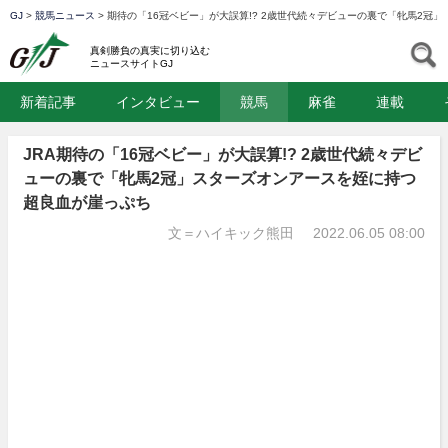
GJ
>
競馬ニュース
>
期待の「16冠ベビー」が大誤算!? 2歳世代続々デビューの裏で「牝馬2冠
GJ
S
真剣勝負の真実に切り込む
ニュースサイトGJ
新着記事
インタビュー
競馬
麻雀
連載
JRA期待の「16冠ベビー」が大誤算!? 2歳世代続々デビ
ューの裏で「牝馬2冠」スターズオンアースを姪に持つ
超良血が崖っぷち
文＝ハイキック熊田
2022.06.05 08:00