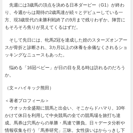
先週には3歳馬の頂点を決める日本ダービー（G1）が終わ
り、今週からは期待の2歳馬達が続々とデビューしている一
方、現3歳世代の未勝利戦終了の9月まで残りわずか。陣営に
もそろそろ焦りが見えてくるはずだ。
そして先日には、牝馬2冠を達成した姪のスターズオンアー
スが骨折と診断され、3カ月以上の休養を余儀なくされるショ
ッキングなニュースもあった。
悩める「16冠ベビー」が日の目を見る時は訪れるのだろう
か。
（文＝ハイキック熊田）
＜著者プロフィール＞
ウオッカ全盛期に競馬と出会い、そこからドハマり。10年
かけて休日を利用して中央競馬の全ての競馬場を旅打ち達
成。馬券は穴馬からの単勝・馬連で勝負。日々データ分析や
情報収集を行う「馬券研究」三昧。女性扱いはからっきし下