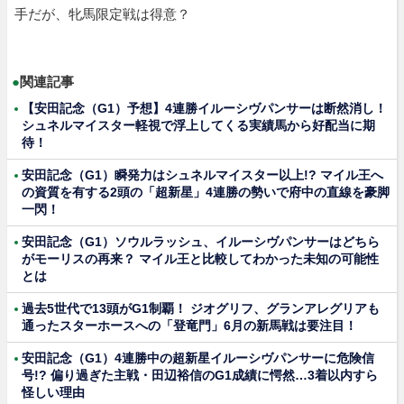
手だが、牝馬限定戦は得意？
●
関連記事
【安田記念（G1）予想】4連勝イルーシヴパンサーは断然消し！
シュネルマイスター軽視で浮上してくる実績馬から好配当に期
待！
安田記念（G1）瞬発力はシュネルマイスター以上!? マイル王へ
の資質を有する2頭の「超新星」4連勝の勢いで府中の直線を豪脚
一閃！
安田記念（G1）ソウルラッシュ、イルーシヴパンサーはどちら
がモーリスの再来？ マイル王と比較してわかった未知の可能性
とは
過去5世代で13頭がG1制覇！ ジオグリフ、グランアレグリアも
通ったスターホースへの「登竜門」6月の新馬戦は要注目！
安田記念（G1）4連勝中の超新星イルーシヴパンサーに危険信
号!? 偏り過ぎた主戦・田辺裕信のG1成績に愕然…3着以内すら
怪しい理由