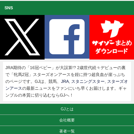
SNS
JRA期待の「16冠ベビー」が大誤算!? 2歳世代続々デビューの裏
で「牝馬2冠」スターズオンアースを姪に持つ超良血が崖っぷち
のページです。GJは、競馬、
JRA
,
スタニングスター
,
スターズオ
ンアース
の最新ニュースをファンにいち早くお届けします。ギャ
ンブルの本質に切り込むならGJへ！
GJとは
会社概要
著者一覧