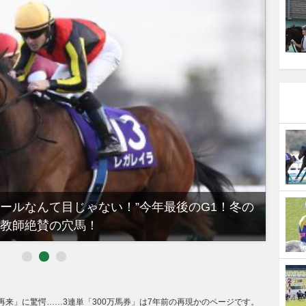
デュースを逆転できる候補3頭！と絶対に馬券に加え
の再来」に驚愕……3連単「300万馬券」は7年前の再現かのページです。