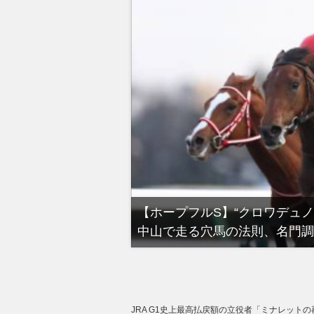
い！”今年最後のG1！冬の
【有馬記念】武豊×ドウ
るべき“隠れ穴馬！”
JRA G1史上最高払戻額の立役者「ミナレット