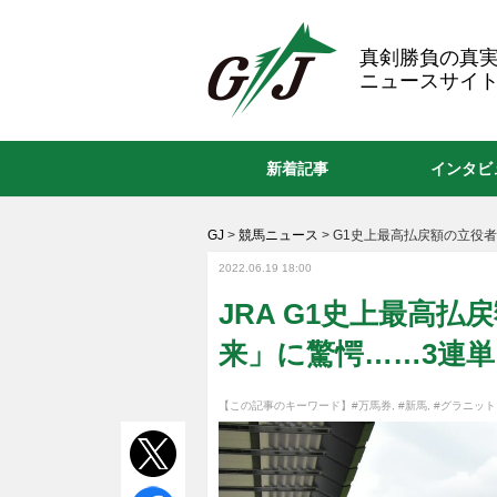
GJ
真剣勝負の真
ニュースサイト
新着記事
インタビ
GJ
>
競馬ニュース
>
G1史上最高払戻額の立役者
2022.06.19 18:00
JRA G1史上最高
来」に驚愕……3連単
【この記事のキーワード】
#万馬券
,
#新馬
,
#グラニット