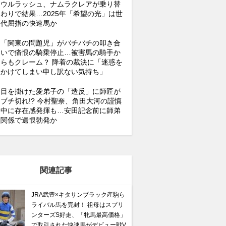
ウルラッシュ、ナムラクレアが乗り替
わりで結果…2025年「希望の光」は世
代屈指の快速馬か
「関東の問題児」がバチバチの叩き合
いで痛恨の騎乗停止…被害馬の騎手か
らもクレーム？ 降着の裁決に「迷惑を
かけてしまい申し訳ない気持ち」
目を掛けた愛弟子の「造反」に師匠が
ブチ切れ!? 今村聖奈、角田大河の謹慎
中に存在感発揮も…安田記念前に師弟
関係で遺恨勃発か
関連記事
JRA武豊×キタサンブラック産駒ら
ライバル馬を完封！ 祖母はスプリ
ンターズS好走、「牝馬最高価格」
で取引された快速馬がデビュー戦V