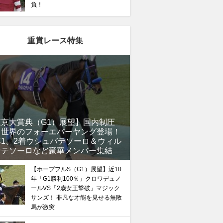
負！
重賞レース特集
東京大賞典（G1）展望】国内制圧
、世界のフォーエバーヤング登場！
年1、2着ウシュバテソーロ＆ウィル
ンテソーロなど豪華メンバー集結
【ホープフルS（G1）展望】近10
年「G1勝利100％」クロワデュノ
ールVS「2歳女王撃破」マジック
サンズ！ 非凡な才能を見せる無敗
馬が激突