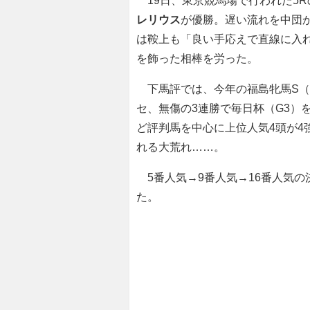
19日、東京競馬場で行われた5R
レリウス
が優勝。遅い流れを中団
は鞍上も「良い手応えで直線に入
を飾った相棒を労った。
下馬評では、今年の福島牝馬S（
セ、無傷の3連勝で毎日杯（G3）
ど評判馬を中心に上位人気4頭が4
れる大荒れ……。
5番人気→9番人気→16番人気の
た。