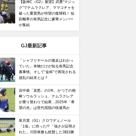
【阪神C（G2）展望】武豊“マジッ
ク”でナムラクレア、ママコチャを
破った重賞馬が待望の復帰戦！ 短
距離界の有馬記念に豪華メンバー
が集結
GJ最新記事
「シャフリヤールの激走はわかっ
ていた」本物だけが知る有馬記念
裏事情。そして“金杯”で再現される
波乱の結末とは？
浜中俊「哀愁」の1年。かつての相
「シャフリヤールの激走はわかっていた」本物だけが
棒ソウルラッシュ、ナムラクレア
して“金杯”で再現される波乱の結末とは？
が乗り替わりで結果…2025年「希
望の光」は世代屈指の快速馬か
皐月賞（G1）クロワデュノール
「1強」に待った!? 「強さが証明さ
れた」川田将雅も絶賛した3戦3勝