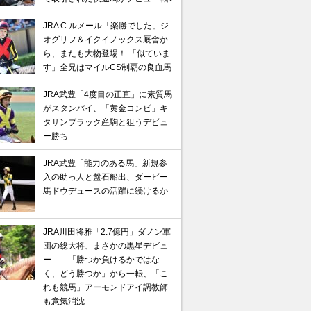
JRA C.ルメール「楽勝でした」ジ
オグリフ＆イクイノックス厩舎か
ら、またも大物登場！ 「似ていま
す」全兄はマイルCS制覇の良血馬
JRA武豊「4度目の正直」に素質馬
がスタンバイ、「黄金コンビ」キ
タサンブラック産駒と狙うデビュ
ー勝ち
JRA武豊「能力のある馬」新規参
入の助っ人と盤石船出、ダービー
馬ドウデュースの活躍に続けるか
JRA川田将雅「2.7億円」ダノン軍
団の総大将、まさかの黒星デビュ
ー……「勝つか負けるかではな
く、どう勝つか」から一転、「こ
れも競馬」アーモンドアイ調教師
も意気消沈