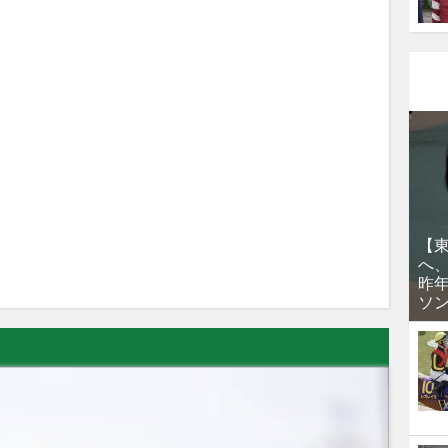
【
へ
昨
ソ