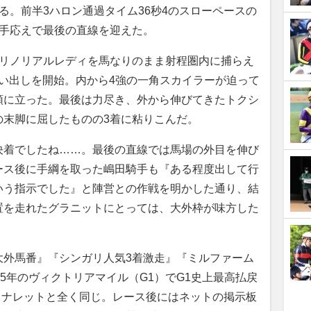
る。前半3ハロン通過タイム36秒4のスローペースの
な手応えで最後の直線を迎えた。
リノリアルレディを馬なりのまま射程圏内に捕らえ
追い出しを開始。内から4強の一角スカイラーが迫って
頭に立った。最後は力尽き、外から伸びてきたトクシ
の末脚に屈したものの3着に粘りこんだ。
決着でしたね……。最後の直線では馬場の外目を伸び
ース後に手綱を取った嶋田騎手も『ある程度出して行
いう指示でした』と陣営との作戦を明かした通り、結
置を走れたグラニットにとっては、大外枠が味方した
大外馬番』『シンガリ人気3着激走』『ミルファーム
15年のヴィクトリアマイル（G1）でG1史上最高払戻
たミナレットと全く同じ。レース後にはネットの掲示板