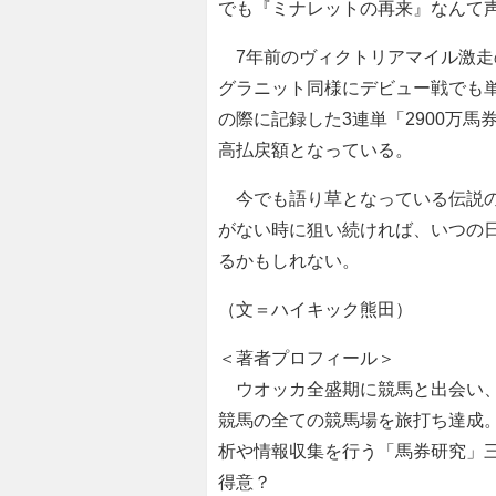
でも『ミナレットの再来』なんて
7年前のヴィクトリアマイル激走
グラニット同様にデビュー戦でも単
の際に記録した3連単「2900万馬
高払戻額となっている。
今でも語り草となっている伝説の
がない時に狙い続ければ、いつの
るかもしれない。
（文＝ハイキック熊田）
＜著者プロフィール＞
ウオッカ全盛期に競馬と出会い、
競馬の全ての競馬場を旅打ち達成
析や情報収集を行う「馬券研究」
得意？