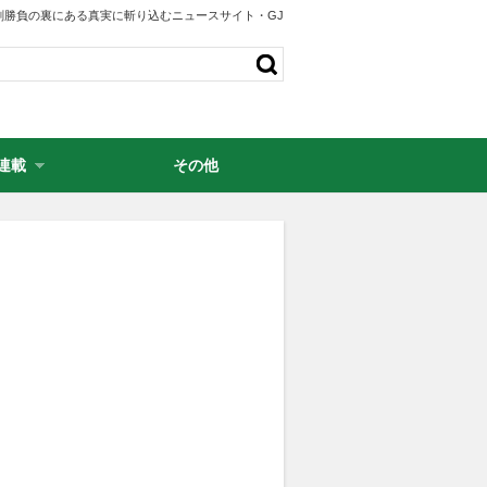
剣勝負の裏にある真実に斬り込むニュースサイト・GJ
連載
その他
・