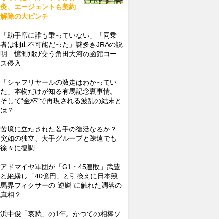
灸、エージェントも契約
解除の大ピンチ
「助手席に誰も乗っていない」「同乗
者は制止不可能だった」謎多きJRAの説
明…憶測飛び交う角田大河の函館コー
ス侵入
「シャフリヤールの激走はわかってい
た」本物だけが知る有馬記念裏事情。
そして“金杯”で再現される波乱の結末と
は？
苦境に立たされた若手の復活なるか？
突如の独立、大手グループと疎遠でも
徐々に復調
アドマイヤ軍団が「G1・45連敗」武豊
と絶縁し「40億円」と引換えに日本競
馬界フィクサーの”逆鱗”に触れた凋落の
真相？
浜中俊「哀愁」の1年。かつての相棒ソ