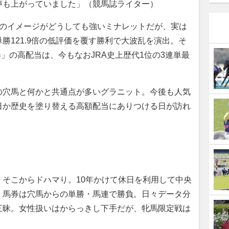
声も上がっていました」（競馬誌ライター）
のイメージがどうしても強いミナレットだが、実は
勝121.9倍の低評価を覆す勝利で大波乱を演出。そ
券」の高配当は、今もなおJRA史上歴代1位の3連単最
穴馬と何かと共通点が多いグラニット。今後も人気
日か歴史を塗り替える高額配当にありつける日が訪れ
そこからドハマり。10年かけて休日を利用して中央
。馬券は穴馬からの単勝・馬連で勝負。日々データ分
三昧。女性扱いはからっきし下手だが、牝馬限定戦は