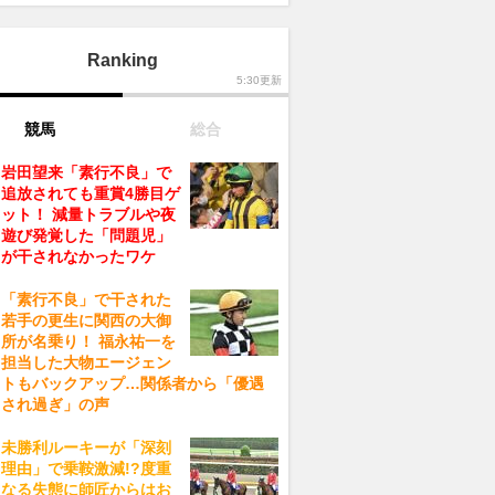
Ranking
5:30更新
競馬
総合
岩田望来「素行不良」で
追放されても重賞4勝目ゲ
ット！ 減量トラブルや夜
遊び発覚した「問題児」
が干されなかったワケ
「素行不良」で干された
若手の更生に関西の大御
所が名乗り！ 福永祐一を
担当した大物エージェン
トもバックアップ…関係者から「優遇
され過ぎ」の声
未勝利ルーキーが「深刻
理由」で乗鞍激減!?度重
なる失態に師匠からはお