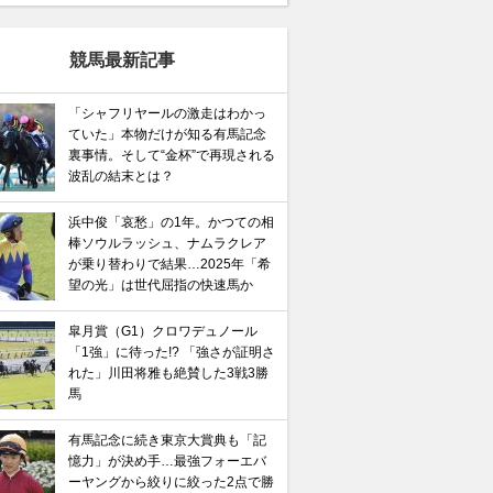
競馬最新記事
「シャフリヤールの激走はわかっ
ていた」本物だけが知る有馬記念
裏事情。そして“金杯”で再現される
波乱の結末とは？
浜中俊「哀愁」の1年。かつての相
棒ソウルラッシュ、ナムラクレア
が乗り替わりで結果…2025年「希
望の光」は世代屈指の快速馬か
皐月賞（G1）クロワデュノール
「1強」に待った!? 「強さが証明さ
れた」川田将雅も絶賛した3戦3勝
馬
有馬記念に続き東京大賞典も「記
憶力」が決め手…最強フォーエバ
ーヤングから絞りに絞った2点で勝