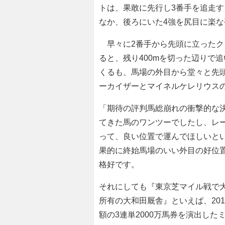
トは、果敢に先行し3番手を追走す
なか、後ろにいた4強を尻目に楽
早々に2番手から先頭に立ったク
ると、残り400mを切った辺りで
くるも、馬場の外目から堂々と先
ーカイザーとマイネルケレリウス
「期待の評判馬総崩れの衝撃的な
てきた馬のワンツーでしたし、レ
って、良い位置で運んでほしいと
果的に終始馬場のいい外目の好位
格好です。
それにしても『東京芝マイル戦で
所有の大和田厩舎』といえば、20
額の3連単2000万馬券を演出し