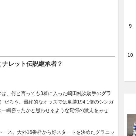
ミナレット伝説継承者？
は、何と言っても3着に入った嶋田純次騎手の
グラ
）だろう。最終的なオッズでは単勝194.1倍のシンガ
は一瞬勝ったかと思わせるような驚愕の激走をみせ
たレース。大外16番枠から好スタートを決めたグラニッ