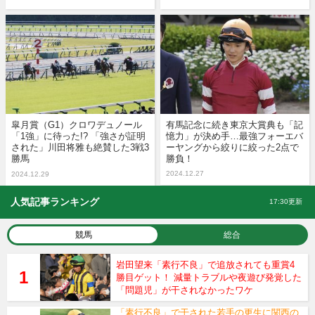
皐月賞（G1）クロワデュノール
有馬記念に続き東京大賞典も「記
「1強」に待った!? 「強さが証明
憶力」が決め手…最強フォーエバ
された」川田将雅も絶賛した3戦3
ーヤングから絞りに絞った2点で
勝馬
勝負！
2024.12.27
2024.12.29
人気記事ランキング
17:30更新
競馬
総合
岩田望来「素行不良」で追放されても重賞4
勝目ゲット！ 減量トラブルや夜遊び発覚した
「問題児」が干されなかったワケ
「素行不良」で干された若手の更生に関西の