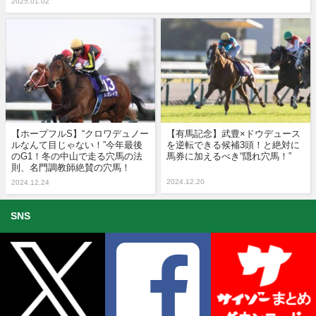
2025.01.02
【ホープフルS】“クロワデュノー
【有馬記念】武豊×ドウデュース
ルなんて目じゃない！”今年最後
を逆転できる候補3頭！と絶対に
のG1！冬の中山で走る穴馬の法
馬券に加えるべき“隠れ穴馬！”
則、名門調教師絶賛の穴馬！
2024.12.20
2024.12.24
SNS