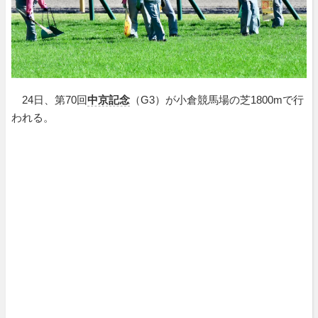
24日、第70回
中京記念
（G3）が小倉競馬場の芝1800mで行
われる。