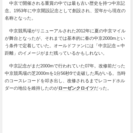
中京で開催される重賞の中では最も古い歴史を持つ中京記
念。1953年に中京開設記念として創設され、翌年から現在の
名称となった。
中京競馬場がリニューアルされた2012年に夏の中京マイル
が舞台となったが、それまでは基本的に春の中京2000mとい
う条件で定着していた。オールドファンには「中京記念＝中
距離」のイメージがまだ残っているかもしれない。
中京記念がまだ2000mで行われていた07年。改修前だった
中京競馬場の芝2000mを1分56秒9で走破した馬がいる。当時
のコースレコードを叩き出し、改修されるまでレコードホル
ダーの地位を維持したのが
ローゼンクロイツ
だった。