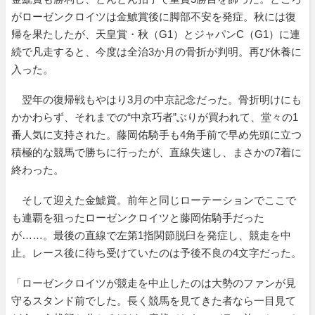
がローゼンクロイツは金鯱賞後に脚部不安を発症。秋には復
帰を果たしたが、天皇賞・秋（G1）とジャパンC（G1）に連
続で凡走すると、今度は全治3か月の骨折が判明。再び休養に
入った。
翌年の復帰戦もやはり3月の中京記念だった。骨折明けにも
かかわらず、それまでの“中京巧者”ぶりが買われて、堂々の1
番人気に支持された。藤岡佑騎手も4角手前で早め先頭に立つ
積極的な競馬で勝ちに行ったが、直線失速し、まさかの7着に
終わった。
そして迎えた金鯱賞。前年と同じローテーションでここで
も連覇を狙ったローゼンクロイツと藤岡佑騎手だった
が……。最後の直線で左第1指関節脱臼を発症し、競走を中
止。レース後に待ち受けていたのは予後不良の4文字だった。
「ローゼンクロイツが競走を中止したのは大勢のファンが見
守るスタンド前でした。長く競馬を見てきた者なら一目見て