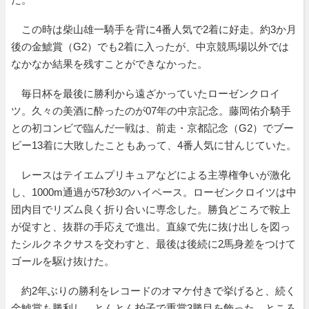
この時は柴山雄一騎手を背に4番人気で2着に好走。約3か月
後の金鯱賞（G2）でも2着に入ったが、中京競馬場以外では
なかなか結果を残すことができなかった。
毎日杯を最後に勝利から遠ざかっていたローゼンクロイ
ツ。久々の美酒に酔ったのが07年の中京記念。藤岡佑介騎手
との初コンビで臨んだ一戦は、前走・京都記念（G2）でブー
ビー13着に大敗したこともあって、4番人気に甘んじていた。
レースはテイエムプリキュアなどによる主導権争いが激化
し、1000m通過が57秒3のハイペース。ローゼンクロイツは中
団内目でリズム良く折り合いに専念した。勝負どころで鞍上
が促すと、抜群の手応えで進出。直線で先に抜け出しを図っ
たシルクネクサスを交わすと、最後は後続に2馬身差をつけて
ゴールを駆け抜けた。
約2年ぶりの勝利をレコードのオマケ付きで挙げると、続く
金鯱賞も勝利し、とんとん拍子で重賞3勝目を飾った。ところ