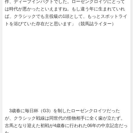
作、ディープインパクトでした。ローゼンクロイツにとって
は時代が悪かったといえますね。もし違う年に生まれていれ
ば、クラシックでも主役級の1頭として、もっとスポットライ
トを浴びていた存在だと思います」（競馬誌ライター）
3歳春に毎日杯（G3）を制したローゼンクロイツだった
が、クラシック戦線は同世代の怪物相手に全く歯が立たず。
古馬となり迎えた初戦が4歳春に行われた06年の中京記念だっ
た。