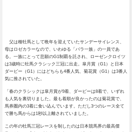
父は種牡馬として晩年を迎えていたサンデーサイレンス、
母はロゼカラーなので、いわゆる「バラ一族」の一員であ
る。一族にとって悲願のG1制覇を託され、ローゼンクロイツ
は3歳時に牡馬クラシック三冠に出走。皐月賞（G1）と日本
ダービー（G1）にはどちらも4番人気、菊花賞（G1）は3番人
気に推されていた。
「春のクラシックは皐月賞が9着、ダービーは8着で、いずれ
も人気を裏切りました。最も着順が良かったのは菊花賞で、
馬券圏内の3着に食い込んでいます。ただし3つのレース全て
で勝ち馬からは1秒以上離されていました。
この年の牡馬三冠レースを制したのは日本競馬界の最高傑