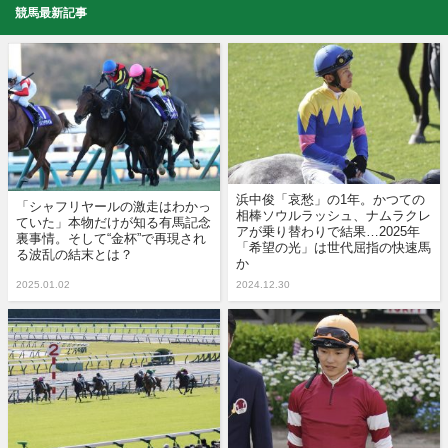
競馬最新記事
浜中俊「哀愁」の1年。かつての
「シャフリヤールの激走はわかっ
相棒ソウルラッシュ、ナムラクレ
ていた」本物だけが知る有馬記念
アが乗り替わりで結果…2025年
裏事情。そして“金杯”で再現され
「希望の光」は世代屈指の快速馬
る波乱の結末とは？
か
2025.01.02
2024.12.30