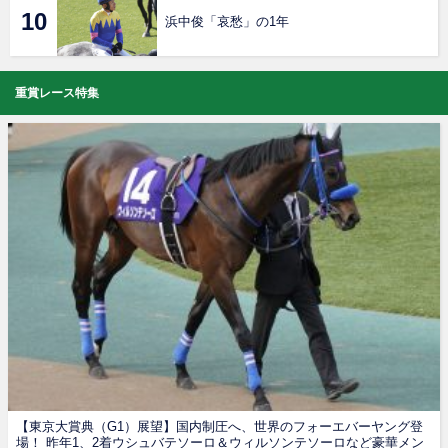
浜中俊「哀愁」の1年
重賞レース特集
【東京大賞典（G1）展望】国内制圧へ、世界のフォーエバーヤング登
場！ 昨年1、2着ウシュバテソーロ＆ウィルソンテソーロなど豪華メン