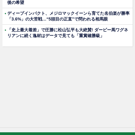
後の希望
ディープインパクト、メジロマックイーンら育てた名伯楽が勝率
「3.6%」の大苦戦…“5頭目の正直”で問われる相馬眼
「史上最大着差」で圧勝に松山弘平も大絶賛! ダービー馬ワグネ
リアンに続く逸材はデータで見ても「重賞確勝級」