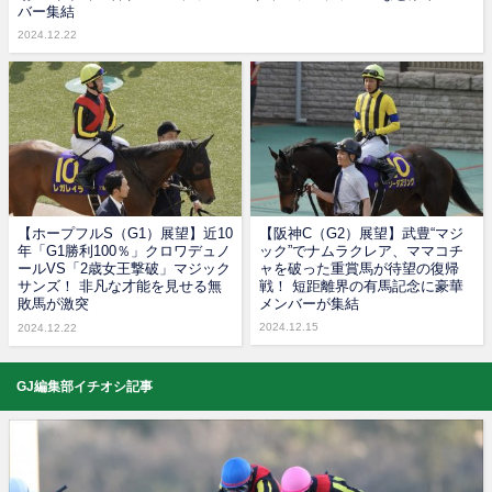
バー集結
2024.12.22
【ホープフルS（G1）展望】近10
【阪神C（G2）展望】武豊“マジ
年「G1勝利100％」クロワデュノ
ック”でナムラクレア、ママコチ
ールVS「2歳女王撃破」マジック
ャを破った重賞馬が待望の復帰
サンズ！ 非凡な才能を見せる無
戦！ 短距離界の有馬記念に豪華
敗馬が激突
メンバーが集結
2024.12.15
2024.12.22
GJ編集部イチオシ記事