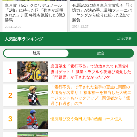
皐月賞（G1）クロワデュノール
有馬記念に続き東京大賞典も「記
「1強」に待った!? 「強さが証明
憶力」が決め手…最強フォーエバ
された」川田将雅も絶賛した3戦3
ーヤングから絞りに絞った2点で
勝馬
勝負！
2024.12.27
2024.12.29
人気記事ランキング
17:30更新
競馬
総合
岩田望来「素行不良」で追放されても重賞4
勝目ゲット！ 減量トラブルや夜遊び発覚した
「問題児」が干されなかったワケ
「素行不良」で干された若手の更生に関西の
大御所が名乗り！ 福永祐一を担当した大物エ
ージェントもバックアップ…関係者から「優
遇され過ぎ」の声
憶測飛び交う角田大河の函館コース侵入