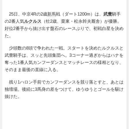
25日、中京4Rの2歳
新馬
戦（ダート1200m）は、
武豊
騎手
の2番人気
ルクルス
（牡2歳、栗東・松永幹夫厩舎）が優勝。
好位2番手から抜け出す盤石のレースぶりで、初戦白星を決め
た。
少頭数の8頭で争われた一戦。スタートを決めたルクルスと
武豊騎手は、スッと先頭集団へ。3コーナー過ぎからはハナを
奪った1番人気カンフーダンスとマッチレースの様相となり、
そのまま最後の直線に入る。
残り1ハロン手前でカンフーダンスを競り落とすと、あとは
独壇場。後続に3馬身の差をつけて、ゆうゆうとゴールを駆け
抜けた。