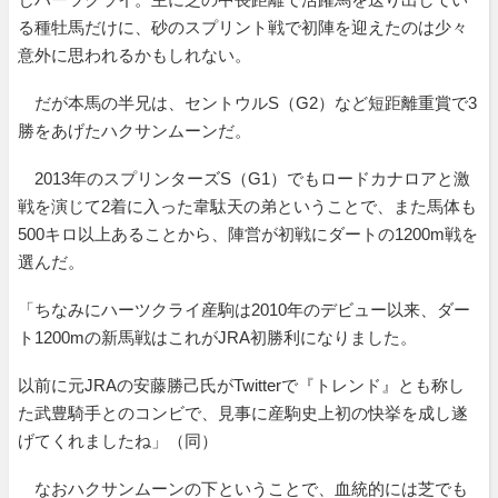
る種牡馬だけに、砂のスプリント戦で初陣を迎えたのは少々
意外に思われるかもしれない。
だが本馬の半兄は、セントウルS（G2）など短距離重賞で3
勝をあげたハクサンムーンだ。
2013年のスプリンターズS（G1）でもロードカナロアと激
戦を演じて2着に入った韋駄天の弟ということで、また馬体も
500キロ以上あることから、陣営が初戦にダートの1200m戦を
選んだ。
「ちなみにハーツクライ産駒は2010年のデビュー以来、ダー
ト1200mの新馬戦はこれがJRA初勝利になりました。
以前に元JRAの安藤勝己氏がTwitterで『トレンド』とも称し
た武豊騎手とのコンビで、見事に産駒史上初の快挙を成し遂
げてくれましたね」（同）
なおハクサンムーンの下ということで、血統的には芝でも