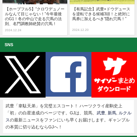
【ホープフルS】“クロワデュノー
【有馬記念】武豊×ドウデュース
ルなんて目じゃない！”今年最後
を逆転できる候補3頭！と絶対に
のG1！冬の中山で走る穴馬の法
馬券に加えるべき“隠れ穴馬！”
則、名門調教師絶賛の穴馬！
2024.12.20
2024.12.24
SNS
武豊「韋駄天弟」を完璧エスコート！ ハーツクライ産駒史上
「初」の白星達成のページです。GJは、競馬、
武豊
,
新馬
,
ルクル
ス
の最新ニュースをファンにいち早くお届けします。ギャンブル
の本質に切り込むならGJへ！