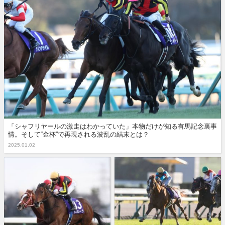
「シャフリヤールの激走はわかっていた」本物だけが知る有馬記念裏事
情。そして“金杯”で再現される波乱の結末とは？
2025.01.02