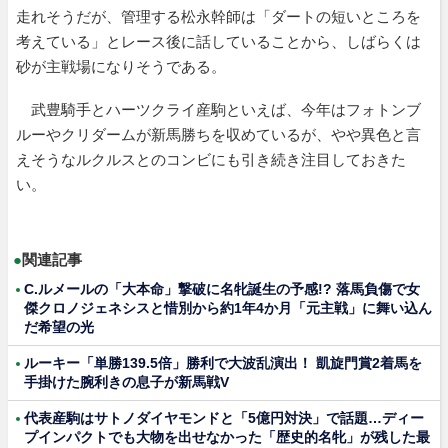
走れそうだが、管理する松永幹師は「ダートの短いところを
考えている」とレース後に話していることから、しばらくは
砂が主戦場になりそうである。
武豊騎手とハーツクライ産駒といえば、今年はフォトンブ
ルーやクリダームが新馬勝ちを収めているが、やや異色と言
えそうなルクルスとのコンビにも引き続き注目しておきた
い。
●
関連記事
C.ルメールの「大本命」撃破に名牝誕生の予感!? 落馬負傷で女
傑クロノジェネシスと惜別から約1年4か月「元主戦」に舞い込ん
だ希望の光
ルーキー「単勝139.5倍」勝利で大波乱演出！ 凱旋門賞2着馬を
手掛けた腕利きの息子が新馬戦V
代表産駒はサトノダイヤモンドと「5億円対決」で話題…ディー
プインパクトでも大物を出せなかった「歴史的名牝」が残した最