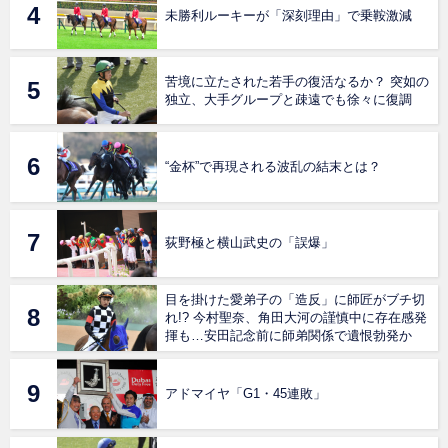
未勝利ルーキーが「深刻理由」で乗鞍激減
苦境に立たされた若手の復活なるか？ 突如の
独立、大手グループと疎遠でも徐々に復調
“金杯”で再現される波乱の結末とは？
荻野極と横山武史の「誤爆」
目を掛けた愛弟子の「造反」に師匠がブチ切
れ!? 今村聖奈、角田大河の謹慎中に存在感発
揮も…安田記念前に師弟関係で遺恨勃発か
アドマイヤ「G1・45連敗」