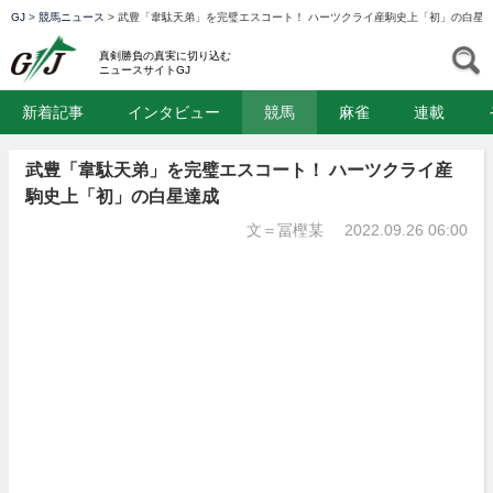
GJ
>
競馬ニュース
>
武豊「韋駄天弟」を完璧エスコート！ ハーツクライ産駒史上「初」の白星
GJ
S
真剣勝負の真実に切り込む
ニュースサイトGJ
新着記事
インタビュー
競馬
麻雀
連載
武豊「韋駄天弟」を完璧エスコート！ ハーツクライ産
駒史上「初」の白星達成
文＝冨樫某
2022.09.26 06:00