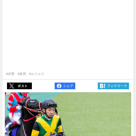
#武豊
#新馬
#ルクルス