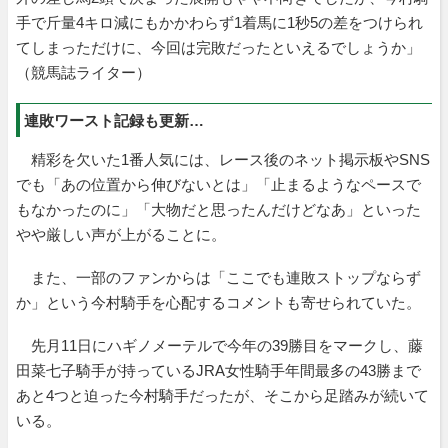
手で斤量4キロ減にもかかわらず1着馬に1秒5の差をつけられ
てしまっただけに、今回は完敗だったといえるでしょうか」
（競馬誌ライター）
連敗ワースト記録も更新…
精彩を欠いた1番人気には、レース後のネット掲示板やSNS
でも「あの位置から伸びないとは」「止まるようなペースで
もなかったのに」「大物だと思ったんだけどなあ」といった
やや厳しい声が上がることに。
また、一部のファンからは「ここでも連敗ストップならず
か」という今村騎手を心配するコメントも寄せられていた。
先月11日にハギノメーテルで今年の39勝目をマークし、藤
田菜七子騎手が持っているJRA女性騎手年間最多の43勝まで
あと4つと迫った今村騎手だったが、そこから足踏みが続いて
いる。