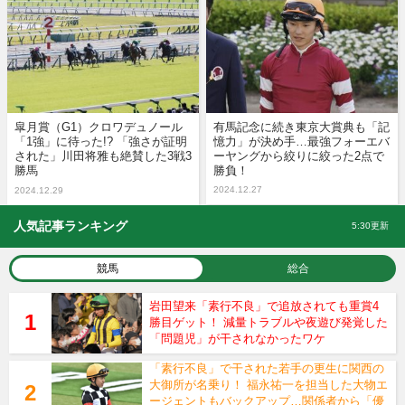
皐月賞（G1）クロワデュノール
有馬記念に続き東京大賞典も「記
「1強」に待った!? 「強さが証明
憶力」が決め手…最強フォーエバ
された」川田将雅も絶賛した3戦3
ーヤングから絞りに絞った2点で
勝馬
勝負！
2024.12.27
2024.12.29
人気記事ランキング
5:30更新
競馬
総合
岩田望来「素行不良」で追放されても重賞4
勝目ゲット！ 減量トラブルや夜遊び発覚した
「問題児」が干されなかったワケ
「素行不良」で干された若手の更生に関西の
大御所が名乗り！ 福永祐一を担当した大物エ
ージェントもバックアップ…関係者から「優