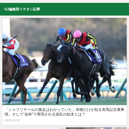
GJ編集部イチオシ記事
「シャフリヤールの激走はわかっていた」本物だけが知る有馬記念裏事
情。そして“金杯”で再現される波乱の結末とは？
2025.01.02