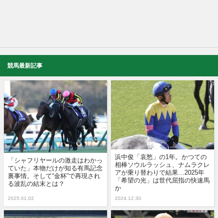
競馬最新記事
浜中俊「哀愁」の1年。かつての
「シャフリヤールの激走はわかっ
相棒ソウルラッシュ、ナムラクレ
ていた」本物だけが知る有馬記念
アが乗り替わりで結果…2025年
裏事情。そして“金杯”で再現され
「希望の光」は世代屈指の快速馬
る波乱の結末とは？
か
2025.01.02
2024.12.30