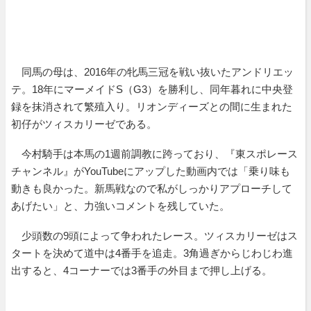
同馬の母は、2016年の牝馬三冠を戦い抜いたアンドリエッ
テ。18年にマーメイドS（G3）を勝利し、同年暮れに中央登
録を抹消されて繁殖入り。リオンディーズとの間に生まれた
初仔がツィスカリーゼである。
今村騎手は本馬の1週前調教に跨っており、『東スポレース
チャンネル』がYouTubeにアップした動画内では「乗り味も
動きも良かった。新馬戦なので私がしっかりアプローチして
あげたい」と、力強いコメントを残していた。
少頭数の9頭によって争われたレース。ツィスカリーゼはス
タートを決めて道中は4番手を追走。3角過ぎからじわじわ進
出すると、4コーナーでは3番手の外目まで押し上げる。