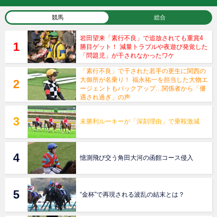
競馬
総合
岩田望来「素行不良」で追放されても重賞4
勝目ゲット！ 減量トラブルや夜遊び発覚した
「問題児」が干されなかったワケ
「素行不良」で干された若手の更生に関西の
大御所が名乗り！ 福永祐一を担当した大物エ
ージェントもバックアップ…関係者から「優
遇され過ぎ」の声
未勝利ルーキーが「深刻理由」で乗鞍激減
憶測飛び交う角田大河の函館コース侵入
“金杯”で再現される波乱の結末とは？