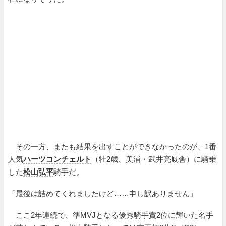
その一方、またも結果を出すことができなかったのが、1番
人気
ハーツコンチェルト
（牡2歳、美浦・武井亮厩舎）に騎乗
した
松山弘平
騎手だ。
「最後は詰めてくれましたけど……申し訳ありません」
ここ2年連続で、準MVJとなる優秀騎手賞2位に輝いた名手