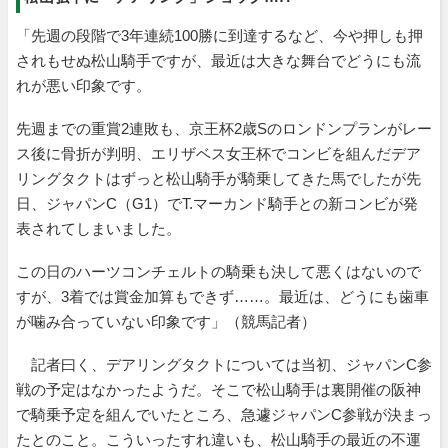
「先週の段階で3年連続100勝に到達するなど、今や押しも押
されもせぬ松山騎手ですが、最近は大きな舞台でどうにも流
れが悪い印象です。
先週までの重賞2連敗も、京王杯2歳Sのロンドンプランがレー
ス後に骨折が判明、エリザベス女王杯でコンビを組んだデア
リングタクトはずっと松山騎手が騎乗してきた馬でしたが先
日、ジャパンC（G1）でT.マーカンド騎手との新コンビが発
表されてしまいました。
この日のハーツコンチェルトの騎乗も決して悪くはないので
すが、3着では賞金加算もできず……。最近は、どうにも歯車
が噛み合っていない印象です」（競馬記者）
記者曰く、デアリングタクトについては当初、ジャパンC参
戦の予定はなかったようだ。そこで松山騎手は裏開催の阪神
で騎乗予定を組んでいたところ、急遽ジャパンC参戦が決まっ
たとのこと。こういったすれ違いも、松山騎手の最近の不運