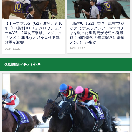
【ホープフルS（G1）展望】近10
【阪神C（G2）展望】武豊“マジ
年「G1勝利100％」クロワデュノ
ック”でナムラクレア、ママコチ
ールVS「2歳女王撃破」マジック
ャを破った重賞馬が待望の復帰
サンズ！ 非凡な才能を見せる無
戦！ 短距離界の有馬記念に豪華
敗馬が激突
メンバーが集結
2024.12.15
2024.12.22
GJ編集部イチオシ記事