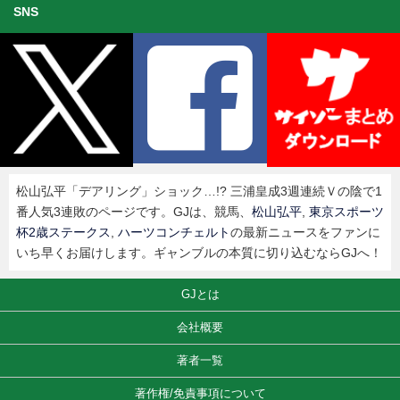
SNS
松山弘平「デアリング」ショック…!? 三浦皇成3週連続Ｖの陰で1
番人気3連敗のページです。GJは、競馬、
松山弘平
,
東京スポーツ
杯2歳ステークス
,
ハーツコンチェルト
の最新ニュースをファンに
いち早くお届けします。ギャンブルの本質に切り込むならGJへ！
GJとは
会社概要
著者一覧
著作権/免責事項について