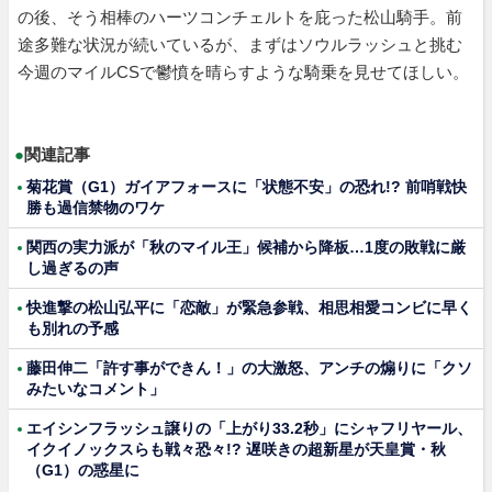
の後、そう相棒のハーツコンチェルトを庇った松山騎手。前
途多難な状況が続いているが、まずはソウルラッシュと挑む
今週のマイルCSで鬱憤を晴らすような騎乗を見せてほしい。
●
関連記事
菊花賞（G1）ガイアフォースに「状態不安」の恐れ!? 前哨戦快
勝も過信禁物のワケ
関西の実力派が「秋のマイル王」候補から降板…1度の敗戦に厳
し過ぎるの声
快進撃の松山弘平に「恋敵」が緊急参戦、相思相愛コンビに早く
も別れの予感
藤田伸二「許す事ができん！」の大激怒、アンチの煽りに「クソ
みたいなコメント」
エイシンフラッシュ譲りの「上がり33.2秒」にシャフリヤール、
イクイノックスらも戦々恐々!? 遅咲きの超新星が天皇賞・秋
（G1）の惑星に