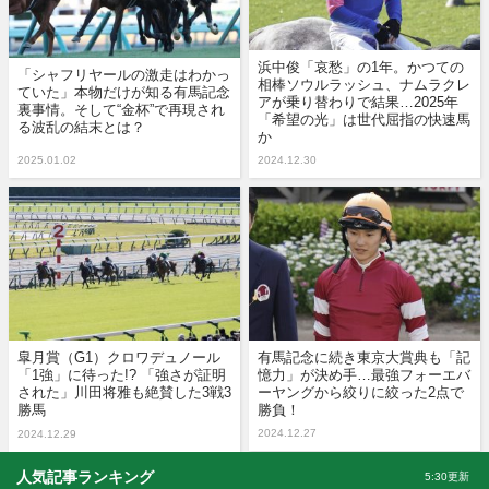
浜中俊「哀愁」の1年。かつての
「シャフリヤールの激走はわかっ
相棒ソウルラッシュ、ナムラクレ
ていた」本物だけが知る有馬記念
アが乗り替わりで結果…2025年
裏事情。そして“金杯”で再現され
「希望の光」は世代屈指の快速馬
る波乱の結末とは？
か
2025.01.02
2024.12.30
皐月賞（G1）クロワデュノール
有馬記念に続き東京大賞典も「記
「1強」に待った!? 「強さが証明
憶力」が決め手…最強フォーエバ
された」川田将雅も絶賛した3戦3
ーヤングから絞りに絞った2点で
勝馬
勝負！
2024.12.27
2024.12.29
人気記事ランキング
5:30更新