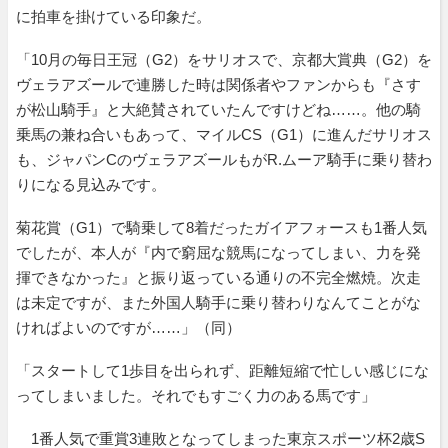
に拍車を掛けている印象だ。
「10月の毎日王冠（G2）をサリオスで、京都大賞典（G2）を
ヴェラアズールで連勝した時は関係者やファンからも『さす
が松山騎手』と大絶賛されていたんですけどね……。他の騎
乗馬の兼ね合いもあって、マイルCS（G1）に進んだサリオス
も、ジャパンCのヴェラアズールもがR.ムーア騎手に乗り替わ
りになる見込みです。
菊花賞（G1）で騎乗して8着だったガイアフォースも1番人気
でしたが、本人が『内で窮屈な競馬になってしまい、力を発
揮できなかった』と振り返っている通りの不完全燃焼。次走
は未定ですが、また外国人騎手に乗り替わりなんてことがな
ければよいのですが……」（同）
「スタートして1歩目を出られず、距離短縮で忙しい感じにな
ってしまいました。それでもすごく力のある馬です」
1番人気で重賞3連敗となってしまった東京スポーツ杯2歳S