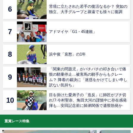
苦境に立たされた若手の復活なるか？ 突如の
独立、大手グループと疎遠でも徐々に復調
アドマイヤ「G1・45連敗」
浜中俊「哀愁」の1年
「関東の問題児」がバチバチの叩き合いで痛
恨の騎乗停止…被害馬の騎手からもクレー
ム？ 降着の裁決に「迷惑をかけてしまい申し
訳ない気持ち」
目を掛けた愛弟子の「造反」に師匠がブチ切
れ!? 今村聖奈、角田大河の謹慎中に存在感発
揮も…安田記念前に師弟関係で遺恨勃発か
重賞レース特集