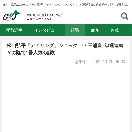
GJ
>
競馬ニュース
>
松山弘平「デアリング」ショック…!? 三浦皇成3週連続Ｖの陰で1番人気3連
GJ
S
真剣勝負の真実に切り込む
ニュースサイトGJ
新着記事
インタビュー
競馬
麻雀
連載
松山弘平「デアリング」ショック…!? 三浦皇成3週連続
Ｖの陰で1番人気3連敗
編集部
2022.11.20 06:00