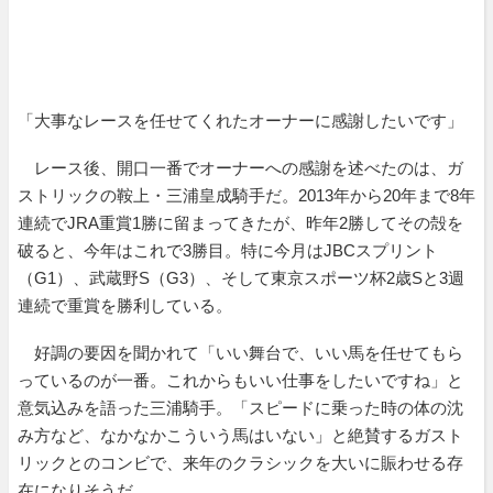
「大事なレースを任せてくれたオーナーに感謝したいです」
レース後、開口一番でオーナーへの感謝を述べたのは、ガ
ストリックの鞍上・三浦皇成騎手だ。2013年から20年まで8年
連続でJRA重賞1勝に留まってきたが、昨年2勝してその殻を
破ると、今年はこれで3勝目。特に今月はJBCスプリント
（G1）、武蔵野S（G3）、そして東京スポーツ杯2歳Sと3週
連続で重賞を勝利している。
好調の要因を聞かれて「いい舞台で、いい馬を任せてもら
っているのが一番。これからもいい仕事をしたいですね」と
意気込みを語った三浦騎手。「スピードに乗った時の体の沈
み方など、なかなかこういう馬はいない」と絶賛するガスト
リックとのコンビで、来年のクラシックを大いに賑わせる存
在になりそうだ。