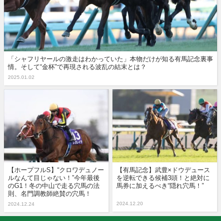
「シャフリヤールの激走はわかっていた」本物だけが知る有馬記念裏事
情。そして“金杯”で再現される波乱の結末とは？
2025.01.02
【ホープフルS】“クロワデュノー
【有馬記念】武豊×ドウデュース
ルなんて目じゃない！”今年最後
を逆転できる候補3頭！と絶対に
のG1！冬の中山で走る穴馬の法
馬券に加えるべき“隠れ穴馬！”
則、名門調教師絶賛の穴馬！
2024.12.20
2024.12.24