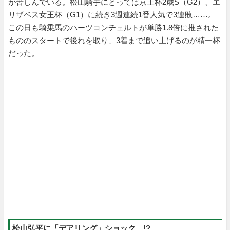
が苦しんでいる。松山騎手にとっては京王杯2歳S（G2）、エ
リザベス女王杯（G1）に続き3週連続1番人気で3連敗……。
この日も騎乗馬のハーツコンチェルトが単勝1.8倍に推された
もののスタートで後れを取り、3着まで追い上げるのが精一杯
だった。
松山弘平に「デアリング」ショック…!?