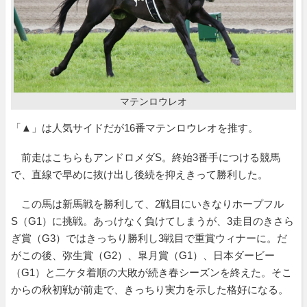
マテンロウレオ
「▲」は人気サイドだが16番マテンロウレオを推す。
前走はこちらもアンドロメダS。終始3番手につける競馬
で、直線で早めに抜け出し後続を抑えきって勝利した。
この馬は新馬戦を勝利して、2戦目にいきなりホープフル
S（G1）に挑戦。あっけなく負けてしまうが、3走目のきさら
ぎ賞（G3）ではきっちり勝利し3戦目で重賞ウィナーに。だ
がこの後、弥生賞（G2）、皐月賞（G1）、日本ダービー
（G1）と二ケタ着順の大敗が続き春シーズンを終えた。そこ
からの秋初戦が前走で、きっちり実力を示した格好になる。