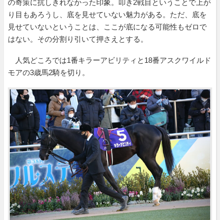
の奇策に抗しきれなかった印象。叩き2戦目ということで上が
り目もあろうし、底を見せていない魅力がある。ただ、底を
見せていないということは、ここが底になる可能性もゼロで
はない。その分割り引いて押さえとする。
人気どころでは1番キラーアビリティと18番アスクワイルド
モアの3歳馬2騎を切り。