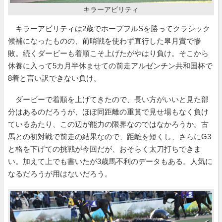
キラーアビリティ
キラーアビリティは2歳でホープフルSを勝ってクラシック
候補になったものの、前哨戦を使わず直行した皐月賞で惨
敗。続くダービーも着順こそ上げたがやはり負け。そこから
休養に入って5カ月半休ませての前走アルゼンチン共和国杯で
8着と言い訳できない負け。
ダービーで着順を上げてきたので、長い方がいいと見た部
分はあるのだろうが、ほぼ同距離の重賞で見せ場もなく負け
ているあたり、この辺が能力の限界なのではなかろうか。古
馬との初対戦で前走の結果なので、距離を短くし、さらにG3
と格を下げての挑戦が今回だが、おそらく太刀打ちできま
い。加えて上でも書いたが3歳馬不利のデータもある。人気に
なるだろうが用はないだろう。