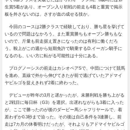
生賞5着があり、オープン入り初戦の前走も4着と重賞で掲示
板を外さないのは、さすが血の成せる技か。
今回のコースは2勝クラスで経験しており、勝ち星を挙げて
いるので問題はなかろう。また重賞勝ちもオープン勝ちもな
いので、斤量も前走据え置きになったのは有利に働くだろ
う。鞍上がこの週から短期免許で騎乗するD.イーガン騎手に
なるのも、いい方に転がる可能性は十分にある。
プログノーシスの前走はカシオペアSで、中団につけて競馬
を進め、直線で外から伸びてきたが前で逃げていたアドマイ
ヤビルゴを捉えきれず2着に終わった。
デビューが昨年の3月と遅かったが、未勝利戦を勝ち上がる
と2戦目に毎日杯（G3）を選択。出遅れながらも3着に入った
が、ここで勝ったのが後のダービー馬シャフリヤールで、着
差わずか0.3秒まで迫った。その後は自己条件を3連勝し、前
走は7カ月の休養明けだったが、それよりもアドマイヤビルゴ