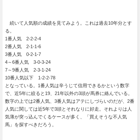
続いて人気順の成績を見てみよう。これは過去10年分とす
る。
1番人気 2-2-2-4
2番人気 2-1-1-6
3番人気 0-2-1-7
4～6番人気 3-0-3-24
7～9番人気 2-3-1-24
10番人気以下 1-2-2-78
となっている。1番人気は辛うじて信用できるかという数字
で、近5年に絞ると19、21年以外の3頭が馬券に絡んでいる。
数字の上では2番人気、3番人気はアテにしづらいのだが、2番
人気に関しては近5年で3頭とそれなりに好走。それよりは人
気薄が突っ込んでくるケースが多く、「買えそうな不人気
馬」を探すべきだろう。