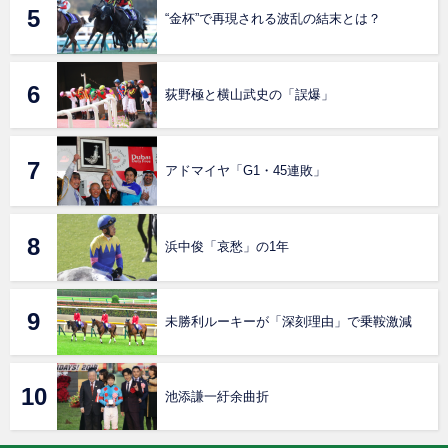
“金杯”で再現される波乱の結末とは？
荻野極と横山武史の「誤爆」
アドマイヤ「G1・45連敗」
浜中俊「哀愁」の1年
未勝利ルーキーが「深刻理由」で乗鞍激減
池添謙一紆余曲折