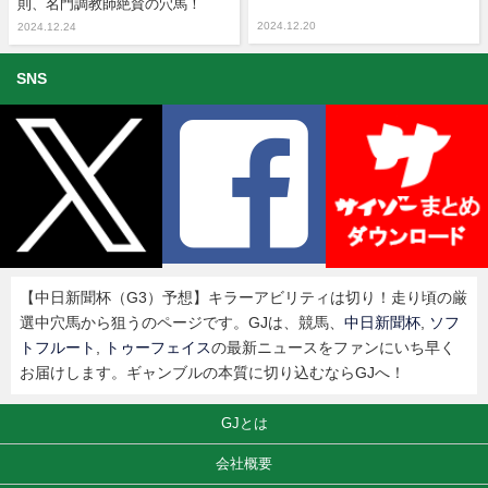
則、名門調教師絶賛の穴馬！
2024.12.20
2024.12.24
SNS
【中日新聞杯（G3）予想】キラーアビリティは切り！走り頃の厳
選中穴馬から狙うのページです。GJは、競馬、
中日新聞杯
,
ソフ
トフルート
,
トゥーフェイス
の最新ニュースをファンにいち早く
お届けします。ギャンブルの本質に切り込むならGJへ！
GJとは
会社概要