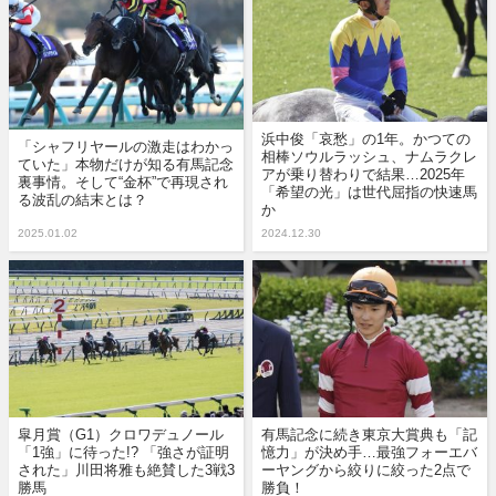
浜中俊「哀愁」の1年。かつての
「シャフリヤールの激走はわかっ
相棒ソウルラッシュ、ナムラクレ
ていた」本物だけが知る有馬記念
アが乗り替わりで結果…2025年
裏事情。そして“金杯”で再現され
「希望の光」は世代屈指の快速馬
る波乱の結末とは？
か
2025.01.02
2024.12.30
皐月賞（G1）クロワデュノール
有馬記念に続き東京大賞典も「記
「1強」に待った!? 「強さが証明
憶力」が決め手…最強フォーエバ
された」川田将雅も絶賛した3戦3
ーヤングから絞りに絞った2点で
勝馬
勝負！