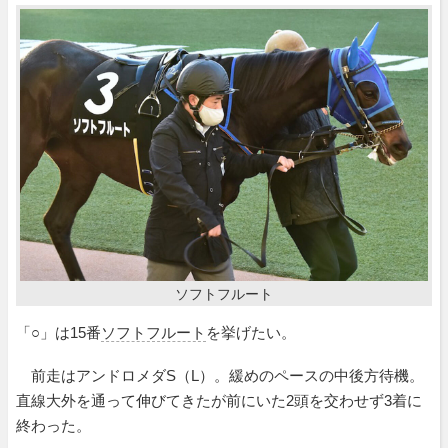
ソフトフルート
「○」は15番
ソフトフルート
を挙げたい。
前走はアンドロメダS（L）。緩めのペースの中後方待機。
直線大外を通って伸びてきたが前にいた2頭を交わせず3着に
終わった。