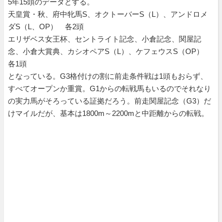
5年15頭のデータとする。
天皇賞・秋、府中牝馬S、オクトーバーS（L）、アンドロメ
ダS（L、OP） 各2頭
エリザベス女王杯、セントライト記念、小倉記念、関屋記
念、小倉大賞典、カシオペアS（L）、ケフェウスS（OP）
各1頭
となっている。G3格付けの割に前走条件戦は1頭もおらず、
すべてオープンか重賞。G1からの転戦馬もいるのでそれなり
の実力馬がそろっている証拠だろう。前走関屋記念（G3）だ
けマイルだが、基本は1800m～2200mと中距離からの転戦。