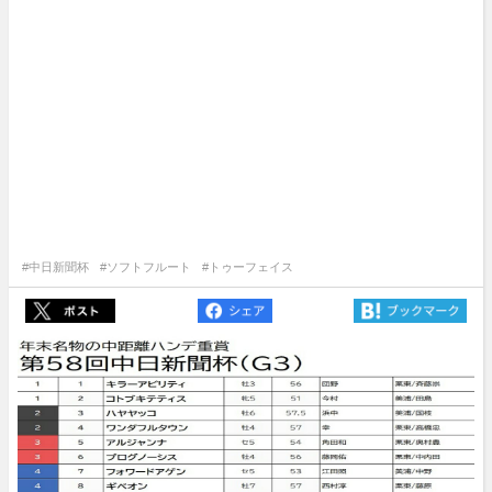
#中日新聞杯
#ソフトフルート
#トゥーフェイス