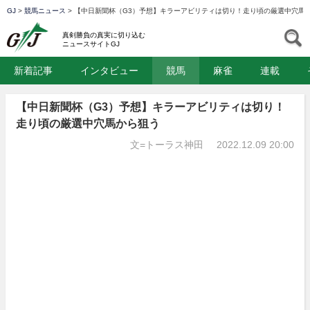
GJ
>
競馬ニュース
>
【中日新聞杯（G3）予想】キラーアビリティは切り！走り頃の厳選中穴馬
GJ
S
真剣勝負の真実に切り込む
ニュースサイトGJ
新着記事
インタビュー
競馬
麻雀
連載
【中日新聞杯（G3）予想】キラーアビリティは切り！
走り頃の厳選中穴馬から狙う
文=トーラス神田
2022.12.09 20:00