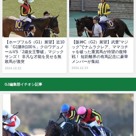
【ホープフルS（G1）展望】近10
【阪神C（G2）展望】武豊“マジ
年「G1勝利100％」クロワデュノ
ック”でナムラクレア、ママコチ
ールVS「2歳女王撃破」マジック
ャを破った重賞馬が待望の復帰
サンズ！ 非凡な才能を見せる無
戦！ 短距離界の有馬記念に豪華
敗馬が激突
メンバーが集結
2024.12.15
2024.12.22
GJ編集部イチオシ記事