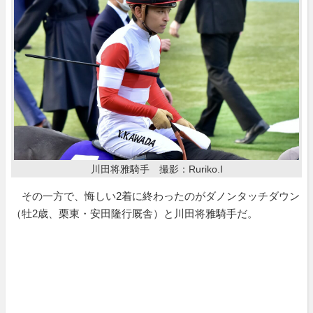
川田将雅騎手 撮影：Ruriko.I
その一方で、悔しい2着に終わったのがダノンタッチダウン
（牡2歳、栗東・安田隆行厩舎）と川田将雅騎手だ。