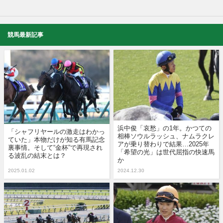
競馬最新記事
浜中俊「哀愁」の1年。かつての
「シャフリヤールの激走はわかっ
相棒ソウルラッシュ、ナムラクレ
ていた」本物だけが知る有馬記念
アが乗り替わりで結果…2025年
裏事情。そして“金杯”で再現され
「希望の光」は世代屈指の快速馬
る波乱の結末とは？
か
2025.01.02
2024.12.30