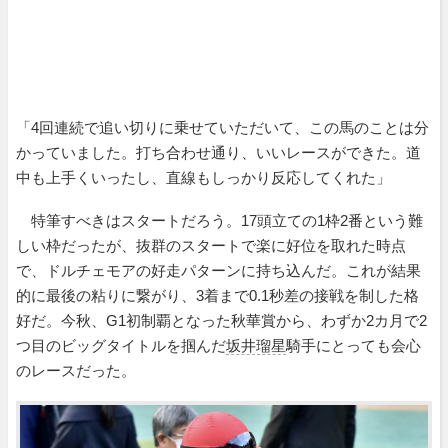
「4回連続で追い切りに乗せていただいて、この馬のことは分
かっていました。打ち合わせ通り、いいレースができた。道
中も上手くいったし、直線もしっかり反応してくれた」
特筆すべきはスタートだろう。17頭立ての1枠2番という難
しい枠だったが、抜群のスタートで楽に好位を取れた時点
で、ドルチェモアの好走パターンに持ち込んだ。これが結果
的に最後の粘りに繋がり、3着まで0.1秒差の接戦を制した格
好だ。今秋、G1初制覇となった秋華賞から、わずか2カ月で2
つ目のビッグタイトルを掴んだ
坂井瑠星
騎手にとっても会心
のレースだった。