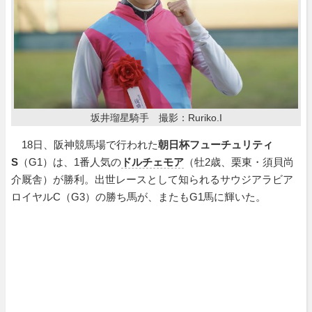
坂井瑠星騎手 撮影：Ruriko.I
18日、阪神競馬場で行われた
朝日杯フューチュリティ
S
（G1）は、1番人気の
ドルチェモア
（牡2歳、栗東・須貝尚
介厩舎）が勝利。出世レースとして知られるサウジアラビア
ロイヤルC（G3）の勝ち馬が、またもG1馬に輝いた。