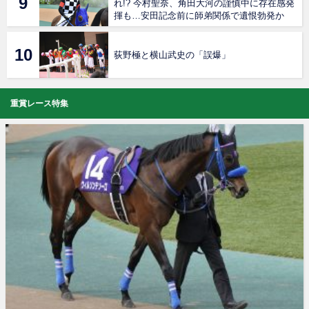
れ!? 今村聖奈、角田大河の謹慎中に存在感発
揮も…安田記念前に師弟関係で遺恨勃発か
荻野極と横山武史の「誤爆」
重賞レース特集