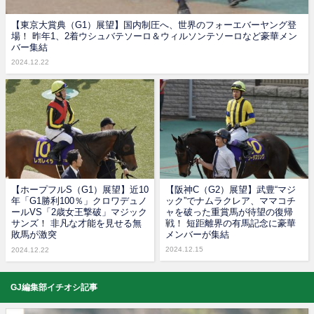
【東京大賞典（G1）展望】国内制圧へ、世界のフォーエバーヤング登
場！ 昨年1、2着ウシュバテソーロ＆ウィルソンテソーロなど豪華メン
バー集結
2024.12.22
【ホープフルS（G1）展望】近10
【阪神C（G2）展望】武豊“マジ
年「G1勝利100％」クロワデュノ
ック”でナムラクレア、ママコチ
ールVS「2歳女王撃破」マジック
ャを破った重賞馬が待望の復帰
サンズ！ 非凡な才能を見せる無
戦！ 短距離界の有馬記念に豪華
敗馬が激突
メンバーが集結
2024.12.15
2024.12.22
GJ編集部イチオシ記事