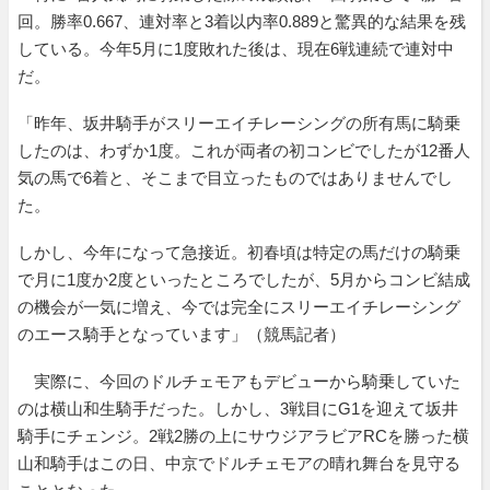
回。勝率0.667、連対率と3着以内率0.889と驚異的な結果を残
している。今年5月に1度敗れた後は、現在6戦連続で連対中
だ。
「昨年、坂井騎手がスリーエイチレーシングの所有馬に騎乗
したのは、わずか1度。これが両者の初コンビでしたが12番人
気の馬で6着と、そこまで目立ったものではありませんでし
た。
しかし、今年になって急接近。初春頃は特定の馬だけの騎乗
で月に1度か2度といったところでしたが、5月からコンビ結成
の機会が一気に増え、今では完全にスリーエイチレーシング
のエース騎手となっています」（競馬記者）
実際に、今回のドルチェモアもデビューから騎乗していた
のは横山和生騎手だった。しかし、3戦目にG1を迎えて坂井
騎手にチェンジ。2戦2勝の上にサウジアラビアRCを勝った横
山和騎手はこの日、中京でドルチェモアの晴れ舞台を見守る