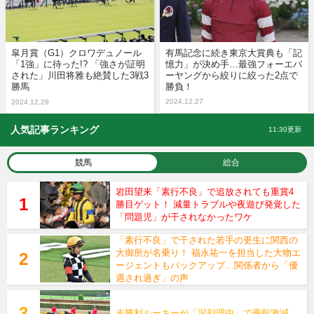
皐月賞（G1）クロワデュノール
有馬記念に続き東京大賞典も「記
「1強」に待った!? 「強さが証明
憶力」が決め手…最強フォーエバ
された」川田将雅も絶賛した3戦3
ーヤングから絞りに絞った2点で
勝馬
勝負！
2024.12.27
2024.12.29
人気記事ランキング
11:30更新
競馬
総合
岩田望来「素行不良」で追放されても重賞4
勝目ゲット！ 減量トラブルや夜遊び発覚した
「問題児」が干されなかったワケ
「素行不良」で干された若手の更生に関西の
大御所が名乗り！ 福永祐一を担当した大物エ
ージェントもバックアップ…関係者から「優
遇され過ぎ」の声
未勝利ルーキーが「深刻理由」で乗鞍激減