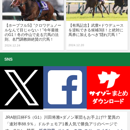
【ホープフルS】“クロワデュノー
【有馬記念】武豊×ドウデュース
ルなんて目じゃない！”今年最後
を逆転できる候補3頭！と絶対に
のG1！冬の中山で走る穴馬の法
馬券に加えるべき“隠れ穴馬！”
則、名門調教師絶賛の穴馬！
2024.12.20
2024.12.24
SNS
JRA朝日杯FS（G1）川田将雅×ダノン軍団もお手上げ!? 驚異の
「連対率88.9％」ドルチェモア1番人気で勝負アリのページで