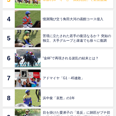
憶測飛び交う角田大河の函館コース侵入
苦境に立たされた若手の復活なるか？ 突如の
独立、大手グループと疎遠でも徐々に復調
“金杯”で再現される波乱の結末とは？
アドマイヤ「G1・45連敗」
浜中俊「哀愁」の1年
目を掛けた愛弟子の「造反」に師匠がブチ切