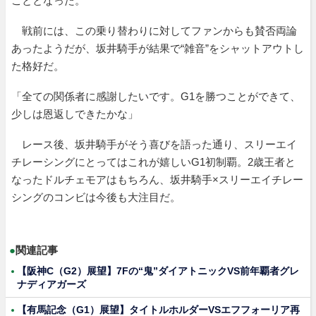
こととなった。
戦前には、この乗り替わりに対してファンからも賛否両論
あったようだが、坂井騎手が結果で“雑音”をシャットアウトし
た格好だ。
「全ての関係者に感謝したいです。G1を勝つことができて、
少しは恩返しできたかな」
レース後、坂井騎手がそう喜びを語った通り、スリーエイ
チレーシングにとってはこれが嬉しいG1初制覇。2歳王者と
なったドルチェモアはもちろん、坂井騎手×スリーエイチレー
シングのコンビは今後も大注目だ。
●
関連記事
【阪神C（G2）展望】7Fの“鬼”ダイアトニックVS前年覇者グレ
ナディアガーズ
【有馬記念（G1）展望】タイトルホルダーVSエフフォーリア再