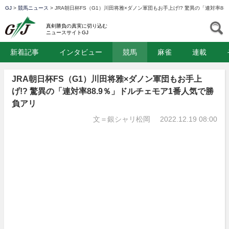
GJ
>
競馬ニュース
>
JRA朝日杯FS（G1）川田将雅×ダノン軍団もお手上げ!? 驚異の「連対率8
GJ
S
真剣勝負の真実に切り込む
ニュースサイトGJ
新着記事
インタビュー
競馬
麻雀
連載
JRA朝日杯FS（G1）川田将雅×ダノン軍団もお手上
げ!? 驚異の「連対率88.9％」ドルチェモア1番人気で勝
負アリ
文＝銀シャリ松岡
2022.12.19 08:00