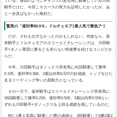
ている。毎回のようにチャンスのある馬に騎乗している川田
騎手だけに、今回こそエースの実力を証明したかったが、あ
と一歩及ばなかった格好だ。
驚異の「連対率88.9％」ドルチェモア1番人気で勝負アリ
だが、それも仕方なかったのかもしれない。何故なら、坂
井騎手とドルチェモアの
スリーエイチレーシング
は、川田騎
手×ダノン軍団に勝るとも劣らない快進撃を続けるコンビだか
らだ。
今年、川田騎手はダノックス所有馬に41回騎乗して勝率
0.195、連対率0.366、3着以内率0.537の好成績。トップをひた
走るリーディング争いの原動力となっている。
その一方で、坂井騎手はスリーエイチレーシング所有馬に
36回騎乗して勝率0.250、連対率0.500、3着以内率0.556とい
ずれも川田騎手×ダノックスを上回る成績を残しているのだ。
特に1番人気馬に騎乗した際の成績は、9回騎乗して6勝2着2