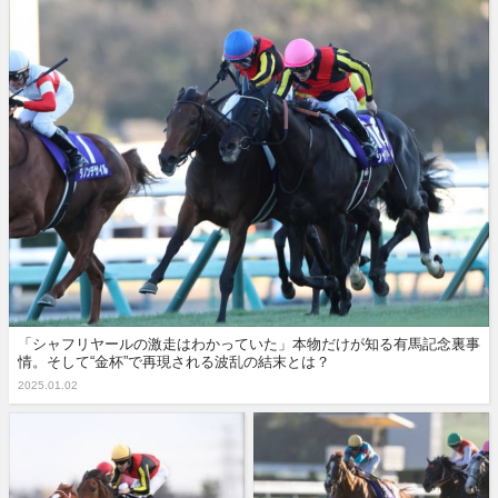
「シャフリヤールの激走はわかっていた」本物だけが知る有馬記念裏事
情。そして“金杯”で再現される波乱の結末とは？
2025.01.02