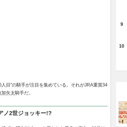
人目”の騎手が注目を集めている。それがJRA重賞34
牧加矢太
騎手だ。
アノ2世ジョッキー!?