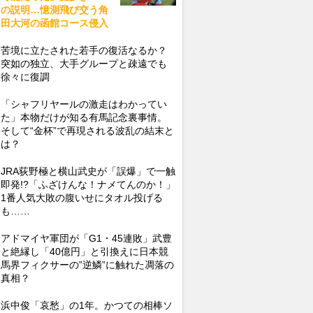
の説明…憶測飛び交う角
田大河の函館コース侵入
苦境に立たされた若手の復活なるか？
突如の独立、大手グループと疎遠でも
徐々に復調
「シャフリヤールの激走はわかってい
た」本物だけが知る有馬記念裏事情。
そして“金杯”で再現される波乱の結末と
は？
JRA荻野極と横山武史が「誤爆」で一触
即発!?「ふざけんな！ナメてんのか！」
1番人気大敗の腹いせにタオル投げる
も……
アドマイヤ軍団が「G1・45連敗」武豊
と絶縁し「40億円」と引換えに日本競
馬界フィクサーの”逆鱗”に触れた凋落の
真相？
浜中俊「哀愁」の1年。かつての相棒ソ