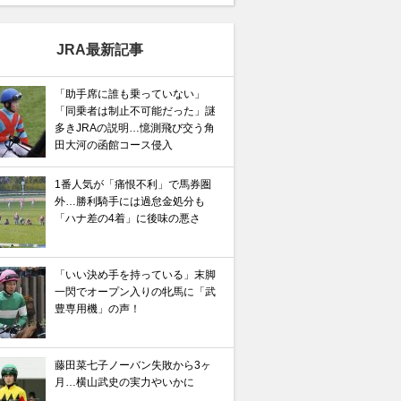
JRA最新記事
「助手席に誰も乗っていない」
「同乗者は制止不可能だった」謎
多きJRAの説明…憶測飛び交う角
田大河の函館コース侵入
1番人気が「痛恨不利」で馬券圏
外…勝利騎手には過怠金処分も
「ハナ差の4着」に後味の悪さ
「いい決め手を持っている」末脚
一閃でオープン入りの牝馬に「武
豊専用機」の声！
藤田菜七子ノーバン失敗から3ヶ
月…横山武史の実力やいかに