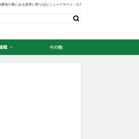
剣勝負の裏にある真実に斬り込むニュースサイト・GJ
連載
その他
・