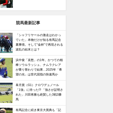
競馬最新記事
「シャフリヤールの激走はわかっ
ていた」本物だけが知る有馬記念
裏事情。そして“金杯”で再現される
波乱の結末とは？
浜中俊「哀愁」の1年。かつての相
棒ソウルラッシュ、ナムラクレア
が乗り替わりで結果…2025年「希
望の光」は世代屈指の快速馬か
皐月賞（G1）クロワデュノール
「1強」に待った!? 「強さが証明さ
れた」川田将雅も絶賛した3戦3勝
馬
有馬記念に続き東京大賞典も「記