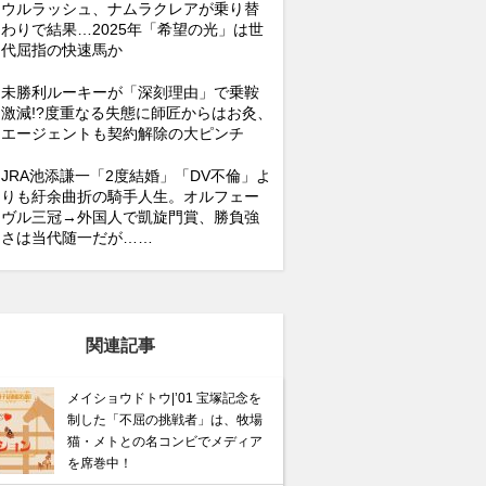
ウルラッシュ、ナムラクレアが乗り替
わりで結果…2025年「希望の光」は世
代屈指の快速馬か
未勝利ルーキーが「深刻理由」で乗鞍
激減!?度重なる失態に師匠からはお灸、
エージェントも契約解除の大ピンチ
JRA池添謙一「2度結婚」「DV不倫」よ
りも紆余曲折の騎手人生。オルフェー
ヴル三冠→外国人で凱旋門賞、勝負強
さは当代随一だが……
関連記事
メイショウドトウ|’01 宝塚記念を
制した「不屈の挑戦者」は、牧場
猫・メトとの名コンビでメディア
を席巻中！