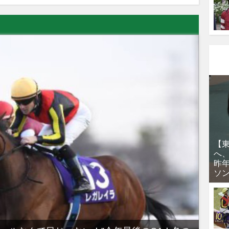
【
へ
昨
ソ