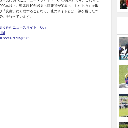
る真実に切り込むニュースサイト「GJ」の編集部です。これまで
0000本以上。競馬歴10年超えの情報通が業界の「しがらみ」を取
や「真実」にも臆することなく、他のサイトとは一線を画したニ
提供を行っています。
切り込むニュースサイト「GJ」
iki
u.horse.racing0505