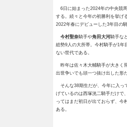
6日に始まった2024年の中央競
する。続々と今年の初勝利を挙げ
2022年春にデビューした3年目の
今村聖奈
騎手や
角田大河
騎手な
総勢9人の大所帯。今村騎手が1年
ない世代である。
昨年は佐々木大輔騎手が大きく飛
出世争いでも頭一つ抜け出した形
そんな38期生だが、今年に入って
げているのは西塚洸二騎手だけで、
ってはまだ初日が出ておらず、今村
ある。