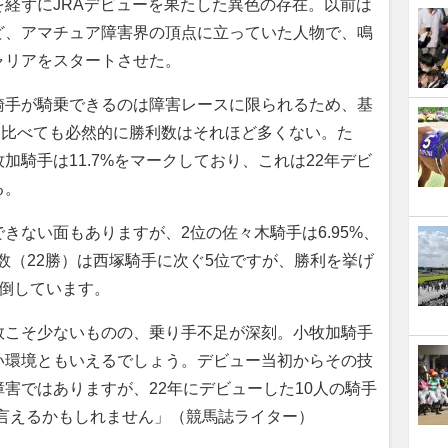
経ずにJRAデビューを果たした異色の存在。以前は
ど、アマチュア障害界の頂点に立っていた人物で、鳴
ャリアをスタートさせた。
手が騎乗できるのは障害レースに限られるため、基
”に比べても必然的に勝利数はそれほど多くない。た
加騎手は11.7%をマークしており、これは22年デビ
る。
きない面もありますが、2位の佐々木騎手は6.95%、
利数（22勝）は西塚騎手に次ぐ5位ですが、勝利を挙げ
圧倒しています。
数こそ少ないものの、乗り手不足が深刻。小牧加騎手
い環境ともいえるでしょう。デビュー当初からその技
害ではありますが、22年にデビューした10人の騎手
と言えるかもしれません」（競馬誌ライター）