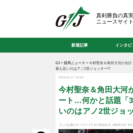
GJ
真剣勝負の真
ニュースサイト
新着記事
インタビ
GJ
>
競馬ニュース
>
今村聖奈＆角田大河が合計「
最も近いのはアノ2世ジョッキー!?
2024.01.17 19:00
今村聖奈＆角田大河が
ート…何かと話題「3
いのはアノ2世ジョッ
【この記事のキーワード】
#小牧加矢太
,
#角田大河
,
#