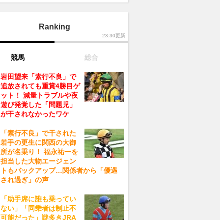
Ranking
23:30更新
競馬
総合
岩田望来「素行不良」で
追放されても重賞4勝目ゲ
ット！ 減量トラブルや夜
遊び発覚した「問題児」
が干されなかったワケ
「素行不良」で干された
若手の更生に関西の大御
所が名乗り！ 福永祐一を
担当した大物エージェン
トもバックアップ…関係者から「優遇
され過ぎ」の声
「助手席に誰も乗ってい
ない」「同乗者は制止不
可能だった」謎多きJRA