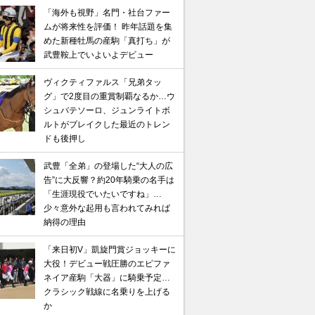
「海外も視野」名門・社台ファー
ムが将来性を評価！ 昨年話題を集
めた新種牡馬の産駒「真打ち」が
武豊鞍上でいよいよデビュー
ヴィクティファルス「兄弟タッ
グ」で2度目の重賞制覇なるか…ウ
シュバテソーロ、ジュンライトボ
ルトがブレイクした最近のトレン
ドも後押し
武豊「全弟」の登場した“大人の広
告”に大反響？約20年騎乗の名手は
「生涯現役でいたいですね」…
少々意外な起用も言われてみれば
納得の理由
「来日初V」凱旋門賞ジョッキーに
大役！デビュー戦圧勝のエピファ
ネイア産駒「大器」に騎乗予定…
クラシック戦線に名乗りを上げる
か