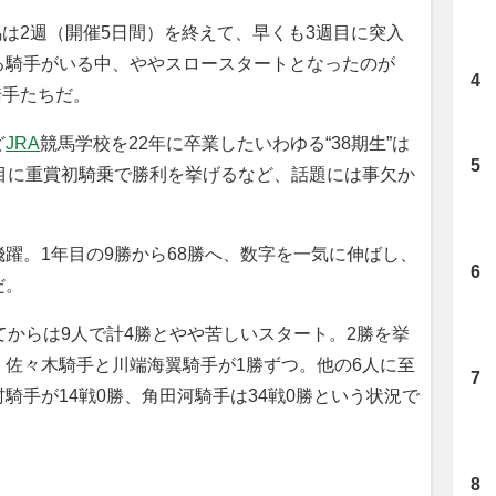
馬は2週（開催5日間）を終えて、早くも3週目に突入
る騎手がいる中、ややスロースタートとなったのが
騎手たちだ。
ど
JRA
競馬学校を22年に卒業したいわゆる“38期生”は
目に重賞初騎乗で勝利を挙げるなど、話題には事欠か
躍。1年目の9勝から68勝へ、数字を一気に伸ばし、
だ。
からは9人で計4勝とやや苦しいスタート。2勝を挙
佐々木騎手と川端海翼騎手が1勝ずつ。他の6人に至
騎手が14戦0勝、角田河騎手は34戦0勝という状況で