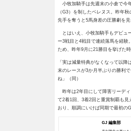
小牧加騎手は先週末の小倉で今年
（G3）を制したベレヌス。昨年秋
先手を奪うと5馬身差の圧勝劇を
とはいえ、小牧加騎手もデビュー
ー3戦目と4戦目で連続落馬を経験
ため、昨年9月に21勝目を挙げた
「実は減量特典がなくなって以降
末のレースが3か月半ぶりの勝利
ね」（同）
昨年は2年目にして障害リーディ
て2着1回、3着2回と重賞制覇も
おり、順調にいけば同期で最初の
GJ 編集部