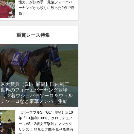
憶力」が決め手…最強フォーエバ
ーヤングから絞りに絞った2点で勝
負！
重賞レース特集
東京大賞典（G1）展望】国内制圧
、世界のフォーエバーヤング登場！
年1、2着ウシュバテソーロ＆ウィル
ンテソーロなど豪華メンバー集結
【ホープフルS（G1）展望】近10
年「G1勝利100％」クロワデュノ
ールVS「2歳女王撃破」マジック
サンズ！ 非凡な才能を見せる無敗