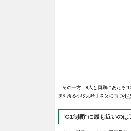
その一方、9人と同期にあたる“10
勝を誇る小牧太騎手を父に持つ
小
“G1制覇”に最も近いのは