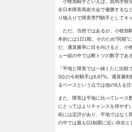
小牧加騎手といえば、競馬学校を
全日本障害馬術大会で優勝するな
り物入りで障害専門騎手としてキ
ただ、当然ではあるが、小牧加騎
本的には1日1鞍。そのため“同期
だ、通算勝率に目を向けると、小牧
ュー組の中では断トツの数字であ
「平地と障害では一緒くたに比較で
3位の今村騎手は6.87%。通算勝
るペースという点では他の9人を
また、障害は平地に比べてレース
にとってはよりチャンスを得やす
術には定評があり、平地ではなく障
の中では最もG1制覇に近い存在