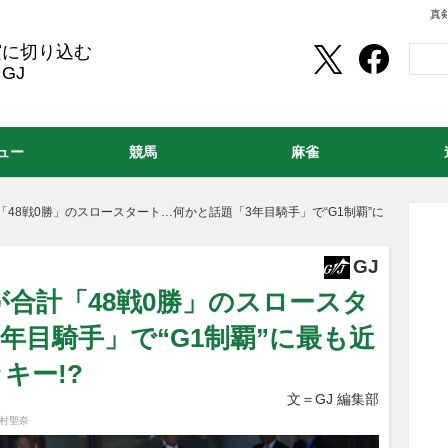
真
実に切り込む
GJ
ュー
競馬
麻雀
48戦0勝」のスロースタート…何かと話題「3年目騎手」で“G1制覇”に
GJ
合計「48戦0勝」のスロースタ
年目騎手」で“G1制覇”に最も近
キー!?
文＝GJ 編集部
今村聖奈