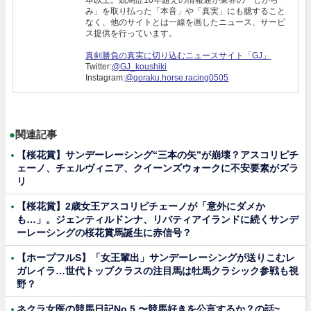
本以上。競馬歴10年超えの情報通が業界の「しがら
み」を取り払った「本音」や「真実」にも臆すること
なく、他のサイトとは一線を画したニュース、サービ
ス提供を行っています。
真剣勝負の真実に切り込むニュースサイト「GJ」
Twitter:
@GJ_koushiki
Instagram:
@goraku.horse.racing0505
●
関連記事
【桜花賞】サンデーレーシング“三本の矢”が崩壊？アスコリピチ
ェーノ、チェルヴィニア、クイーンズウォークに不安要素がズラ
リ
【桜花賞】2歳女王アスコリピチェーノが「意外にダメか
も…」。ジェンティルドンナ、リバティアイランドに続くサンデ
ーレーシングの桜花賞馬誕生に赤信号？
【ホープフルS】「女王輩出」サンデーレーシングが送りこむレ
ガレイラ…世代トップクラスの注目馬は牡馬クラシック参戦も視
野？
ネクラ女医の競馬日記No.5 〜競馬好きを公言するか？の話~