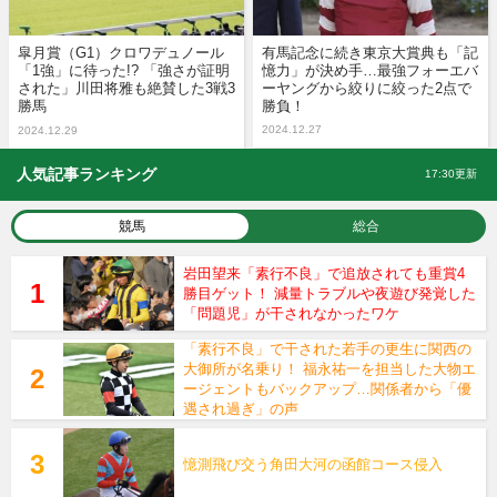
皐月賞（G1）クロワデュノール
有馬記念に続き東京大賞典も「記
「1強」に待った!? 「強さが証明
憶力」が決め手…最強フォーエバ
された」川田将雅も絶賛した3戦3
ーヤングから絞りに絞った2点で
勝馬
勝負！
2024.12.27
2024.12.29
人気記事ランキング
17:30更新
競馬
総合
岩田望来「素行不良」で追放されても重賞4
勝目ゲット！ 減量トラブルや夜遊び発覚した
「問題児」が干されなかったワケ
「素行不良」で干された若手の更生に関西の
大御所が名乗り！ 福永祐一を担当した大物エ
ージェントもバックアップ…関係者から「優
遇され過ぎ」の声
憶測飛び交う角田大河の函館コース侵入