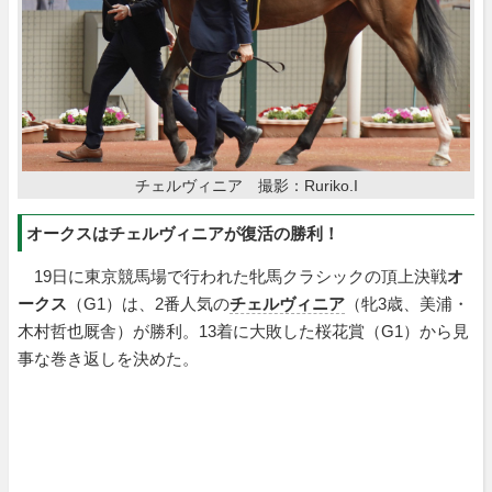
チェルヴィニア 撮影：Ruriko.I
オークスはチェルヴィニアが復活の勝利！
19日に東京競馬場で行われた牝馬クラシックの頂上決戦
オ
ークス
（G1）は、2番人気の
チェルヴィニア
（牝3歳、美浦・
木村哲也厩舎）が勝利。13着に大敗した桜花賞（G1）から見
事な巻き返しを決めた。