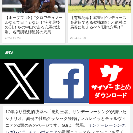
【ホープフルS】“クロワデュノー
【有馬記念】武豊×ドウデュース
ルなんて目じゃない！”今年最後
を逆転できる候補3頭！と絶対に
のG1！冬の中山で走る穴馬の法
馬券に加えるべき“隠れ穴馬！”
則、名門調教師絶賛の穴馬！
2024.12.20
2024.12.24
SNS
17年ぶり歴史的快挙へ「絶対王者」サンデーレーシングが描いた
シナリオ。異例の牡馬クラシック登録はレガレイラとチェルヴィ
ニアの2頭のみのページです。GJは、競馬、
サンデーレーシング
,
レガレイラ
,
チェルヴィニア
の最新ニュースをファンにいち早く