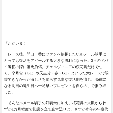
「ただいま！」
レース後、開口一番にファンへ挨拶したC.ルメール騎手に
とっても復活をアピールする大きな勝利になった。3月のドバ
イ遠征の際に落馬負傷。チェルヴィニアの桜花賞だけでな
く、皐月賞（G1）や天皇賞・春（G1）といった大レースで騎
乗できなかった悔しさを晴らす見事な復活劇を演じ、45歳に
なる明日の誕生日へ一足早いプレゼントを自らの手で掴み取
った。
そんなルメール騎手の好騎乗に加え、桜花賞の大敗からわ
ずか1カ月程度で状態を立て直す辺りは、さすが昨年の年度代