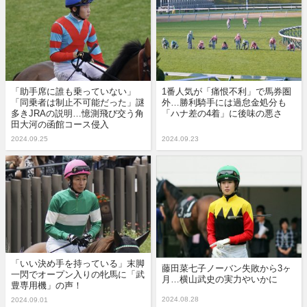
「助手席に誰も乗っていない」
1番人気が「痛恨不利」で馬券圏
「同乗者は制止不可能だった」謎
外…勝利騎手には過怠金処分も
多きJRAの説明…憶測飛び交う角
「ハナ差の4着」に後味の悪さ
田大河の函館コース侵入
2024.09.25
2024.09.23
「いい決め手を持っている」末脚
藤田菜七子ノーバン失敗から3ヶ
一閃でオープン入りの牝馬に「武
月…横山武史の実力やいかに
豊専用機」の声！
2024.08.28
2024.09.01