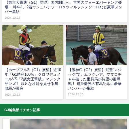
【東京大賞典（G1）展望】国内制圧へ、世界のフォーエバーヤング登
場！ 昨年1、2着ウシュバテソーロ＆ウィルソンテソーロなど豪華メン
バー集結
2024.12.22
【ホープフルS（G1）展望】近10
【阪神C（G2）展望】武豊“マジ
年「G1勝利100％」クロワデュノ
ック”でナムラクレア、ママコチ
ールVS「2歳女王撃破」マジック
ャを破った重賞馬が待望の復帰
サンズ！ 非凡な才能を見せる無
戦！ 短距離界の有馬記念に豪華
敗馬が激突
メンバーが集結
2024.12.15
2024.12.22
GJ編集部イチオシ記事