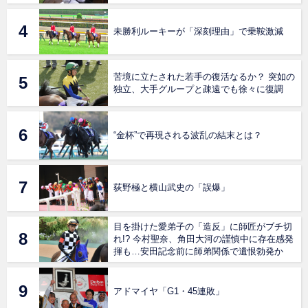
未勝利ルーキーが「深刻理由」で乗鞍激減
苦境に立たされた若手の復活なるか？ 突如の
独立、大手グループと疎遠でも徐々に復調
“金杯”で再現される波乱の結末とは？
荻野極と横山武史の「誤爆」
目を掛けた愛弟子の「造反」に師匠がブチ切
れ!? 今村聖奈、角田大河の謹慎中に存在感発
揮も…安田記念前に師弟関係で遺恨勃発か
アドマイヤ「G1・45連敗」