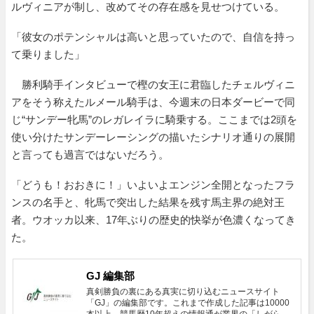
ルヴィニアが制し、改めてその存在感を見せつけている。
「彼女のポテンシャルは高いと思っていたので、自信を持っ
て乗りました」
勝利騎手インタビューで樫の女王に君臨したチェルヴィニ
アをそう称えたルメール騎手は、今週末の日本ダービーで同
じ“サンデー牝馬”のレガレイラに騎乗する。ここまでは2頭を
使い分けたサンデーレーシングの描いたシナリオ通りの展開
と言っても過言ではないだろう。
「どうも！おおきに！」いよいよエンジン全開となったフラ
ンスの名手と、牝馬で突出した結果を残す馬主界の絶対王
者。ウオッカ以来、17年ぶりの歴史的快挙が色濃くなってき
た。
GJ 編集部
真剣勝負の裏にある真実に切り込むニュースサイト
「GJ」の編集部です。これまで作成した記事は10000