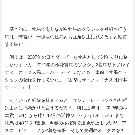
基本的に、牝馬でありながら牡馬のクラシック登録も行う
馬は、陣営が「一線級の牡馬とも互角以上に戦える」と期待
する馬だ。
例えば、2007年の日本ダービーを牝馬として64年ぶりに制
したウオッカ、2021年の桜花賞馬のソダシ、2着馬サトノレイ
ナス、オークス馬ユーバーレーベンなども、事前に牡馬クラ
シックの登録を行っていた。（実際にサトノレイナスは日本
ダービーに出走）
そういった経緯を踏まえると、サンデーレーシングの判断
はまさに神懸かりと言えるだろう。特に近年は、2022年の秋
華賞（G1）から昨年12月の阪神ジュベナイルF（G1）まで、
牝馬限定G1を9連勝。今春の桜花賞で連勝が止まったが、ア
スコリピチェーノが2着を確保。そして先週のオークスをチェ