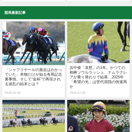
競馬最新記事
浜中俊「哀愁」の1年。かつての
「シャフリヤールの激走はわかっ
相棒ソウルラッシュ、ナムラクレ
ていた」本物だけが知る有馬記念
アが乗り替わりで結果…2025年
裏事情。そして“金杯”で再現され
「希望の光」は世代屈指の快速馬
る波乱の結末とは？
か
2025.01.02
2024.12.30