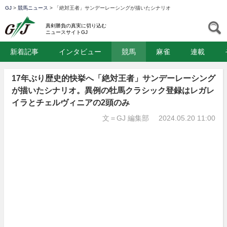
GJ
>
競馬ニュース
>
「絶対王者」サンデーレーシングが描いたシナリオ
GJ
S
真剣勝負の真実に切り込む
ニュースサイトGJ
新着記事
インタビュー
競馬
麻雀
連載
17年ぶり歴史的快挙へ「絶対王者」サンデーレーシング
が描いたシナリオ。異例の牡馬クラシック登録はレガレ
イラとチェルヴィニアの2頭のみ
文＝GJ 編集部
2024.05.20 11:00