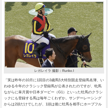
レガレイラ 撮影：Ruriko.I
「実は昨年の10月に1回目の3歳馬5大特別競走登録馬名簿、い
わゆる今年のクラシック登録馬が公表されたのですが、牝馬
ながらに皐月賞や日本ダービー（G1）といった牡馬のクラシ
ックにも登録する馬は毎年ごくわずか。サンデーレーシング
からは2頭だけでしたが、1頭は後に牡馬を相手にホープフル