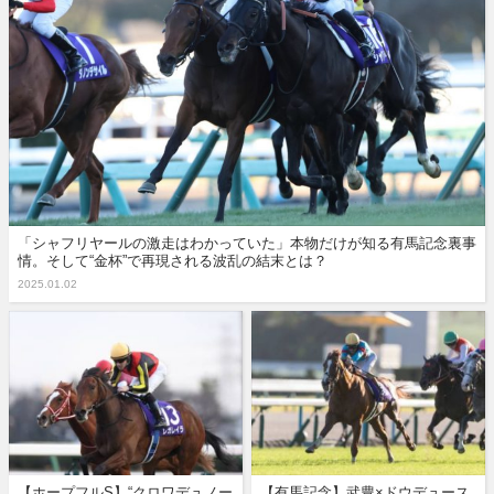
「シャフリヤールの激走はわかっていた」本物だけが知る有馬記念裏事
情。そして“金杯”で再現される波乱の結末とは？
2025.01.02
【ホープフルS】“クロワデュノー
【有馬記念】武豊×ドウデュース