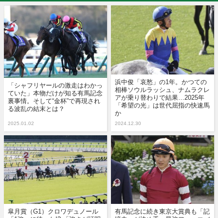
浜中俊「哀愁」の1年。かつての
「シャフリヤールの激走はわかっ
相棒ソウルラッシュ、ナムラクレ
ていた」本物だけが知る有馬記念
アが乗り替わりで結果…2025年
裏事情。そして“金杯”で再現され
「希望の光」は世代屈指の快速馬
る波乱の結末とは？
か
2025.01.02
2024.12.30
皐月賞（G1）クロワデュノール
有馬記念に続き東京大賞典も「記