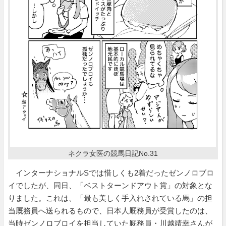
ネクラ女医の競馬日記No.31
インターナショナルSでは惜しくも2着だったゼンノロブロ
イでしたが、同日、「ベストターンドアウト賞」の対象とな
りました。これは、「最も美しく手入れされている馬」の担
当厩務員へ送られるもので、日本人厩務員が受賞したのは、
当時ゼンノロブロイを担当していた厩務員・川越靖幸さんが