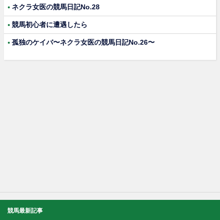
ネクラ女医の競馬日記No.28
競馬初心者に遭遇したら
孤独のケイバ〜ネクラ女医の競馬日記No.26〜
競馬最新記事