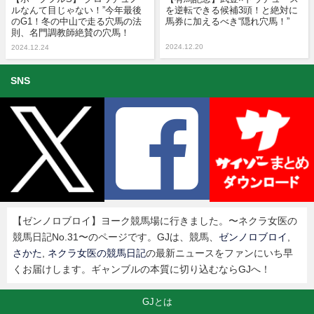
ルなんて目じゃない！”今年最後
を逆転できる候補3頭！と絶対に
のG1！冬の中山で走る穴馬の法
馬券に加えるべき“隠れ穴馬！”
則、名門調教師絶賛の穴馬！
2024.12.20
2024.12.24
SNS
【ゼンノロブロイ】ヨーク競馬場に行きました。〜ネクラ女医の
競馬日記No.31〜のページです。GJは、競馬、
ゼンノロブロイ
,
さかた
,
ネクラ女医の競馬日記
の最新ニュースをファンにいち早
くお届けします。ギャンブルの本質に切り込むならGJへ！
GJとは