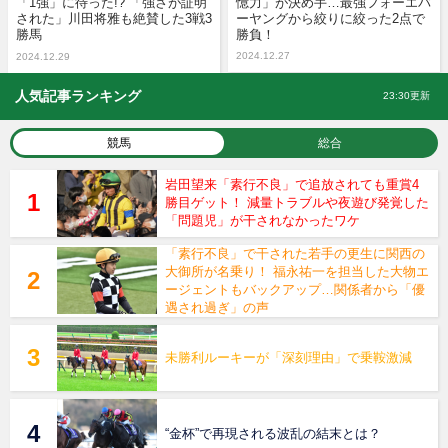
「1強」に待った!? 「強さが証明
憶力」が決め手…最強フォーエバ
された」川田将雅も絶賛した3戦3
ーヤングから絞りに絞った2点で
勝馬
勝負！
2024.12.27
2024.12.29
人気記事ランキング
23:30更新
競馬
総合
岩田望来「素行不良」で追放されても重賞4
勝目ゲット！ 減量トラブルや夜遊び発覚した
「問題児」が干されなかったワケ
「素行不良」で干された若手の更生に関西の
大御所が名乗り！ 福永祐一を担当した大物エ
ージェントもバックアップ…関係者から「優
遇され過ぎ」の声
未勝利ルーキーが「深刻理由」で乗鞍激減
“金杯”で再現される波乱の結末とは？