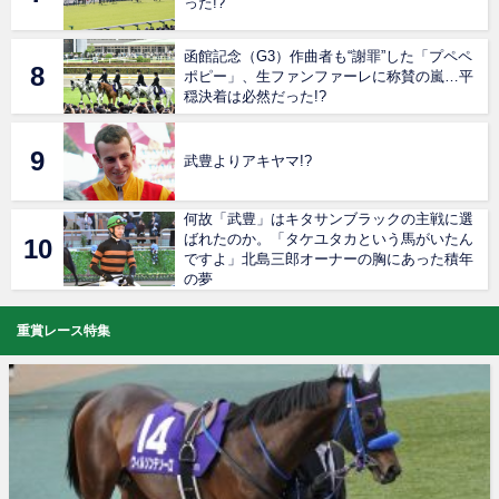
った!?
函館記念（G3）作曲者も“謝罪”した「プペペ
ポピー」、生ファンファーレに称賛の嵐…平
穏決着は必然だった!?
武豊よりアキヤマ!?
何故「武豊」はキタサンブラックの主戦に選
ばれたのか。「タケユタカという馬がいたん
ですよ」北島三郎オーナーの胸にあった積年
の夢
重賞レース特集