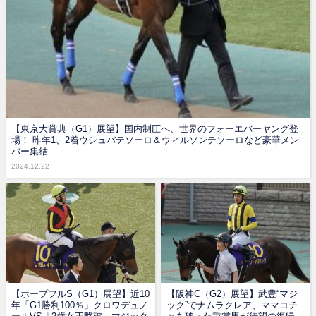
【東京大賞典（G1）展望】国内制圧へ、世界のフォーエバーヤング登
場！ 昨年1、2着ウシュバテソーロ＆ウィルソンテソーロなど豪華メン
バー集結
2024.12.22
【ホープフルS（G1）展望】近10
【阪神C（G2）展望】武豊“マジ
年「G1勝利100％」クロワデュノ
ック”でナムラクレア、ママコチ