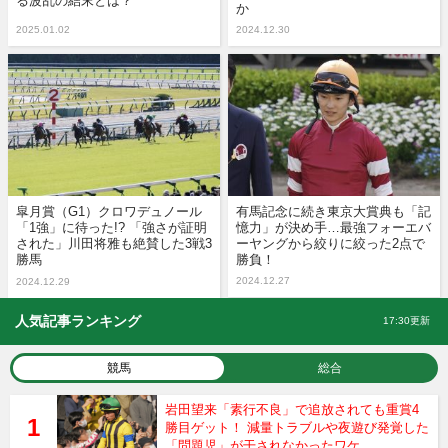
る波乱の結末とは？
か
2025.01.02
2024.12.30
皐月賞（G1）クロワデュノール
有馬記念に続き東京大賞典も「記
「1強」に待った!? 「強さが証明
憶力」が決め手…最強フォーエバ
された」川田将雅も絶賛した3戦3
ーヤングから絞りに絞った2点で
勝馬
勝負！
2024.12.27
2024.12.29
人気記事ランキング
17:30更新
競馬
総合
岩田望来「素行不良」で追放されても重賞4
勝目ゲット！ 減量トラブルや夜遊び発覚した
「問題児」が干されなかったワケ