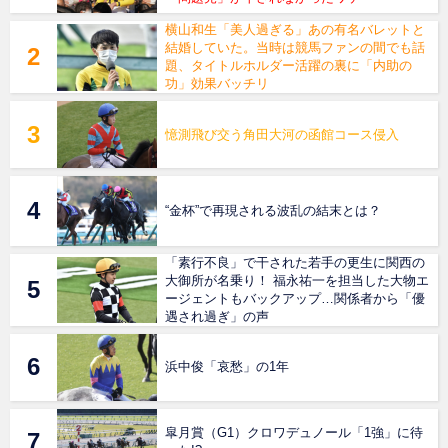
横山和生「美人過ぎる」あの有名バレットと
結婚していた。当時は競馬ファンの間でも話
題、タイトルホルダー活躍の裏に「内助の
功」効果バッチリ
憶測飛び交う角田大河の函館コース侵入
“金杯”で再現される波乱の結末とは？
「素行不良」で干された若手の更生に関西の
大御所が名乗り！ 福永祐一を担当した大物エ
ージェントもバックアップ…関係者から「優
遇され過ぎ」の声
浜中俊「哀愁」の1年
皐月賞（G1）クロワデュノール「1強」に待