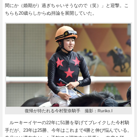
間にか（婚期が）過ぎちゃいそうなので（笑）」と迎撃。こ
ちらも20歳らしからぬ持論を展開していた。
復帰が待たれる今村聖奈騎手 撮影：Ruriko.I
ルーキーイヤーの22年に51勝を挙げてブレイクした今村騎
手だが、23年は25勝、今年はこれまで4勝と伸び悩んでいる。