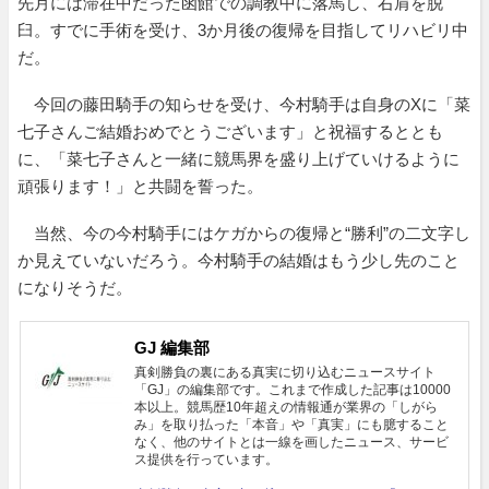
先月には滞在中だった函館での調教中に落馬し、右肩を脱
臼。すでに手術を受け、3か月後の復帰を目指してリハビリ中
だ。
今回の藤田騎手の知らせを受け、今村騎手は自身のXに「菜
七子さんご結婚おめでとうございます」と祝福するととも
に、「菜七子さんと一緒に競馬界を盛り上げていけるように
頑張ります！」と共闘を誓った。
当然、今の今村騎手にはケガからの復帰と“勝利”の二文字し
か見えていないだろう。今村騎手の結婚はもう少し先のこと
になりそうだ。
GJ 編集部
真剣勝負の裏にある真実に切り込むニュースサイト
「GJ」の編集部です。これまで作成した記事は10000
本以上。競馬歴10年超えの情報通が業界の「しがら
み」を取り払った「本音」や「真実」にも臆すること
なく、他のサイトとは一線を画したニュース、サービ
ス提供を行っています。