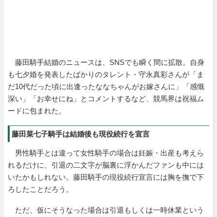
藤田騎手結婚のニュースは、SNSでも瞬く間に拡散。自身
も七夕婚を発表したばかりのタレント・守永真彩さんが「ま
だ10代だった頃に出逢ったななちゃんがお嫁さんに」「感慨
深い」「お幸せにね」とコメントするなど、競馬界は祝福ム
ードに包まれた。
藤田菜七子騎手は結婚後も現役続行を宣言
男性騎手とは違って女性騎手の場合は妊娠・出産も考えら
れるだけに、引退の二文字が脳裏に浮かんだファンも中には
いたかもしれない。藤田騎手の現役続行宣言には胸を撫で下
ろしたことだろう。
ただ、仮にそうなった場合は引退もしくは一時休業という