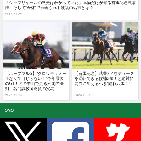
「シャフリヤールの激走はわかっていた」本物だけが知る有馬記念裏事
情。そして“金杯”で再現される波乱の結末とは？
2025.01.02
【ホープフルS】“クロワデュノー
【有馬記念】武豊×ドウデュース
ルなんて目じゃない！”今年最後
を逆転できる候補3頭！と絶対に
のG1！冬の中山で走る穴馬の法
馬券に加えるべき“隠れ穴馬！”
則、名門調教師絶賛の穴馬！
2024.12.20
2024.12.24
SNS