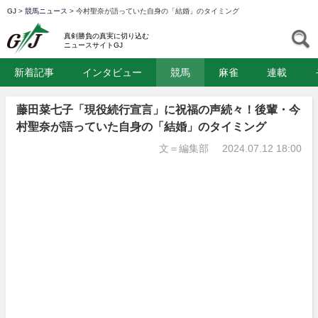
GJ
>
競馬ニュース
>
今村聖奈が語っていた自身の「結婚」のタイミング
GJ
S
真剣勝負の真実に切り込む
ニュースサイトGJ
新着記事
インタビュー
競馬
麻雀
連載
藤田菜七子「現役続行宣言」に祝福の声続々！後輩・今
村聖奈が語っていた自身の「結婚」のタイミング
文＝編集部
2024.07.12 18:00