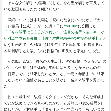
そんな女性騎手の婚期に関して、
今村聖奈
騎手が言及して
いた動画もあったので紹介したい。
詳細については本動画をご覧いただきたいのだが、『カン
テレ競馬【公式】』が、先月30日に
YouTube
に公開した
「『今村騎手は〇〇〇がきれい！』注目の若手ジョッキーが
初対談で本音を激白！【佐々木世麗騎手×今村聖奈騎手】」
と
いう動画内で、今村騎手は1学年上で兵庫競馬に所属する佐々
木世麗騎手と対談。2人は性格的に正反対と話題になった。
その際、2人は「将来の人生設計と次の目標」を聞かれたの
だが、今村騎手は具体的な年齢には言及しなかったものの
「何歳までには結婚したいとか」と、一定の年齢までに結婚
したいという願望があることを明かし、佐々木騎手を驚かせ
た。
佐々木騎手が「結婚ってタイミングだから…そんな何歳ま
でとか決めてできるものなのかな」と冷静に21歳の疑問を口
にしたが、今村騎手は「タイミングって言ってたら…いつの