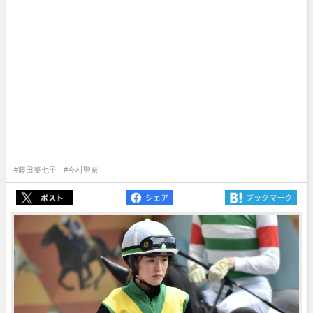
#藤田菜七子
#今村聖奈