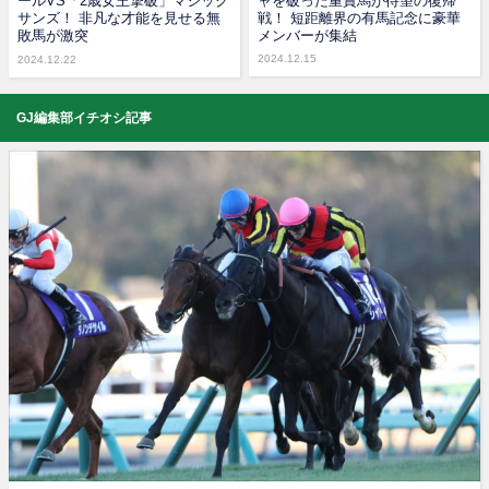
ールVS「2歳女王撃破」マジック
ャを破った重賞馬が待望の復帰
サンズ！ 非凡な才能を見せる無
戦！ 短距離界の有馬記念に豪華
敗馬が激突
メンバーが集結
2024.12.15
2024.12.22
GJ編集部イチオシ記事