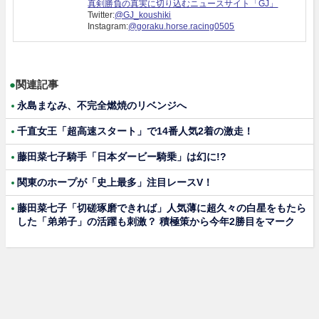
真剣勝負の真実に切り込むニュースサイト「GJ」
Twitter:
@GJ_koushiki
Instagram:
@goraku.horse.racing0505
●
関連記事
永島まなみ、不完全燃焼のリベンジへ
千直女王「超高速スタート」で14番人気2着の激走！
藤田菜七子騎手「日本ダービー騎乗」は幻に!?
関東のホープが「史上最多」注目レースV！
藤田菜七子「切磋琢磨できれば」人気薄に超久々の白星をもたら
した「弟弟子」の活躍も刺激？ 積極策から今年2勝目をマーク