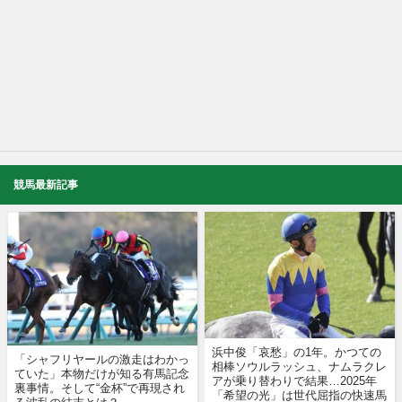
競馬最新記事
浜中俊「哀愁」の1年。かつての
「シャフリヤールの激走はわかっ
相棒ソウルラッシュ、ナムラクレ
ていた」本物だけが知る有馬記念
アが乗り替わりで結果…2025年
裏事情。そして“金杯”で再現され
「希望の光」は世代屈指の快速馬