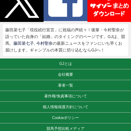
藤田菜七子「現役続行宣言」に祝福の声続々！後輩・今村聖奈が
語っていた自身の「結婚」のタイミングのページです。GJは、競
馬、
藤田菜七子
,
今村聖奈
の最新ニュースをファンにいち早くお
届けします。ギャンブルの本質に切り込むならGJへ！
GJとは
会社概要
著者一覧
著作権/免責事項について
個人情報保護方針について
Cookieポリシー
競馬予想比較メディア