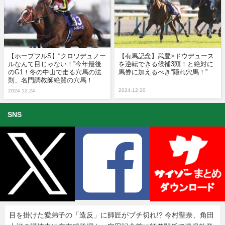
【ホープフルS】“クロワデュノー
【有馬記念】武豊×ドウデュース
ルなんて目じゃない！”今年最後
を逆転できる候補3頭！と絶対に
のG1！冬の中山で走る穴馬の法
馬券に加えるべき“隠れ穴馬！”
則、名門調教師絶賛の穴馬！
2024.12.20
2024.12.24
SNS
目を掛けた愛弟子の「造反」に師匠がブチ切れ!? 今村聖奈、角田