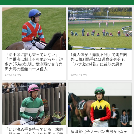
「助手席に誰も乗っていない」
1番人気が「痛恨不利」で馬券圏
「同乗者は制止不可能だった」謎
外…勝利騎手には過怠金処分も
多きJRAの説明…憶測飛び交う角
「ハナ差の4着」に後味の悪さ
田大河の函館コース侵入
2024.09.25
2024.09.23
「いい決め手を持っている」末脚
藤田菜七子ノーバン失敗から3ヶ