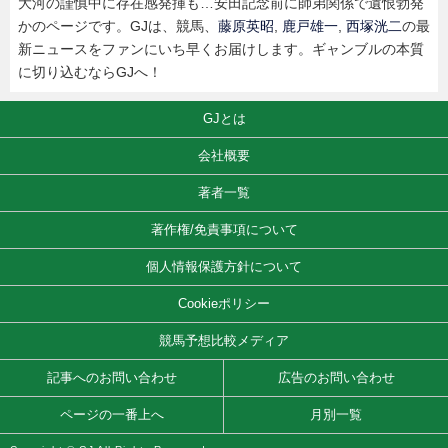
大河の謹慎中に存在感発揮も…安田記念前に師弟関係で遺恨勃発
かのページです。GJは、競馬、
藤原英昭
,
鹿戸雄一
,
西塚洸二
の最
新ニュースをファンにいち早くお届けします。ギャンブルの本質
に切り込むならGJへ！
GJとは
会社概要
著者一覧
著作権/免責事項について
個人情報保護方針について
Cookieポリシー
競馬予想比較メディア
記事へのお問い合わせ
広告のお問い合わせ
ページの一番上へ
月別一覧