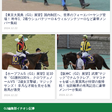
【東京大賞典（G1）展望】国内制圧へ、世界のフォーエバーヤング登
場！ 昨年1、2着ウシュバテソーロ＆ウィルソンテソーロなど豪華メン
バー集結
2024.12.22
【ホープフルS（G1）展望】近10
【阪神C（G2）展望】武豊“マジ
年「G1勝利100％」クロワデュノ
ック”でナムラクレア、ママコチ
ールVS「2歳女王撃破」マジック
ャを破った重賞馬が待望の復帰
サンズ！ 非凡な才能を見せる無
戦！ 短距離界の有馬記念に豪華
敗馬が激突
メンバーが集結
2024.12.15
2024.12.22
GJ編集部イチオシ記事