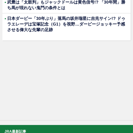
武豊は「太鼓判」もジャックドールは黄色信号!? 「30年間」勝
ち馬が現れない鬼門の条件とは
日本ダービー「30年ぶり」落馬の坂井瑠星に吉兆サイン!? ドゥ
ラエレーデは宝塚記念（G1）を視野…ダービージョッキー予感
させる偉大な先輩の足跡
JRA最新記事