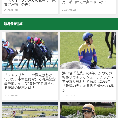
一閃でオープン入りの牝馬に「武
月…横山武史の実力やいかに
豊専用機」の声！
2024.08.28
2024.09.01
競馬最新記事
浜中俊「哀愁」の1年。かつての
「シャフリヤールの激走はわかっ
相棒ソウルラッシュ、ナムラクレ
ていた」本物だけが知る有馬記念
アが乗り替わりで結果…2025年
裏事情。そして“金杯”で再現され
「希望の光」は世代屈指の快速馬
る波乱の結末とは？
か
2025.01.02
2024.12.30