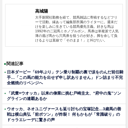
高城陽
大手新聞社勤務を経て、競馬雑誌に寄稿するなどフリ
ーで活動。縁あって編集部所属のライターに。週末だ
けを楽しみに生きている競馬優先主義。好きな馬は
1992年の二冠馬ミホノブルボン。馬券は単複派で人気
薄の逃げ馬から穴馬券を狙うのが好き。脚を余して負
けるよりは直線で「そのまま！」と叫びたい。
●
関連記事
日本ダービー「69年ぶり」テン乗り制覇の裏で涙をのんだ前任騎
手…「この馬の能力を出せず申し訳ありません」ドン詰まり不完
全燃焼のリベンジへ
「武豊×ウオッカ」以来の偉業に挑む戸崎圭太、“府中の鬼”ソン
グラインの連覇あるか
ウオッカ、ネオユニヴァースも返り討ちの宝塚記念…3歳馬の善
戦は横山典弘「前ポツン」が炸裂！ 何もかもが「常識破り」の
ドゥラエレーデに驚きの声