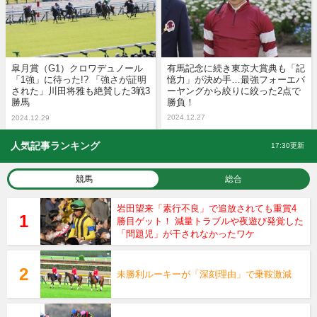
皐月賞（G1）クロワデュノール
有馬記念に続き東京大賞典も「記
「1強」に待った!? 「強さが証明
憶力」が決め手…最強フォーエバ
された」川田将雅も絶賛した3戦3
ーヤングから絞りに絞った2点で
勝馬
勝負！
2024.12.27
2024.12.29
人気記事ランキング
17:30更新
競馬
総合
岩田望来「素行不良」で追放されても重賞4
勝目ゲット！ 減量トラブルや夜遊び発覚した
「問題児」が干されなかったワケ
未勝利ルーキーが「深刻理由」で乗鞍激減