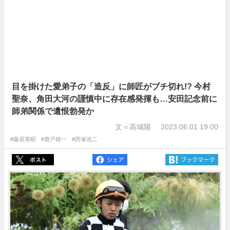
目を掛けた愛弟子の「造反」に師匠がブチ切れ!? 今村
聖奈、角田大河の謹慎中に存在感発揮も…安田記念前に
師弟関係で遺恨勃発か
文＝高城陽
2023.06.01 19:00
#藤原英昭
#鹿戸雄一
#西塚洸二