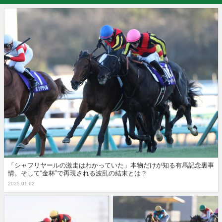
「シャフリヤールの激走はわかっていた」本物だけが知る有馬記念裏事
情。そして“金杯”で再現される波乱の結末とは？
2025.01.02