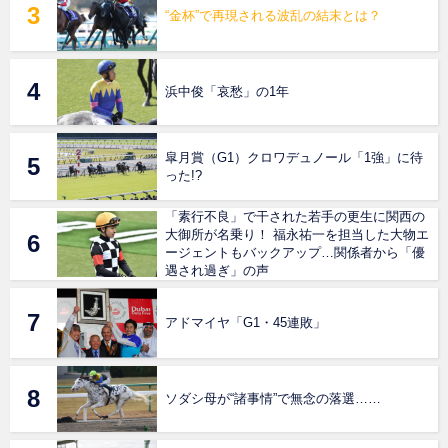
“金杯”で再現される波乱の結末とは？
浜中俊「哀愁」の1年
皐月賞（G1）クロワデュノール「1強」に待
った!?
「素行不良」で干された若手の更生に関西の
大御所が名乗り！ 福永祐一を担当した大物エ
ージェントもバックアップ…関係者から「優
遇され過ぎ」の声
アドマイヤ「G1・45連敗」
ソダシ母が“諸事情”で無念の落選……