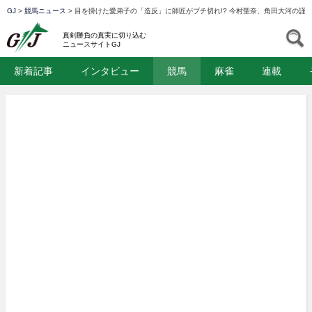
GJ
>
競馬ニュース
>
目を掛けた愛弟子の「造反」に師匠がブチ切れ!? 今村聖奈、角田大河の謹
GJ
S
真剣勝負の真実に切り込む
ニュースサイトGJ
新着記事
インタビュー
競馬
麻雀
連載