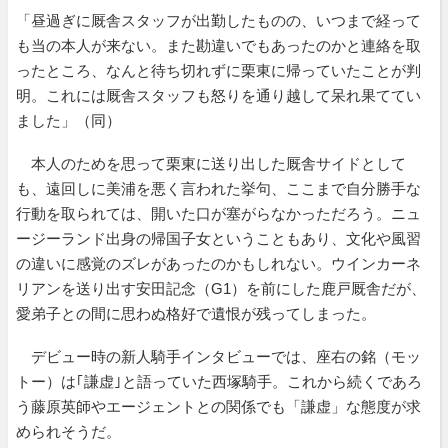
「昼過ぎに厩舎スタッフが出勤したものの、いつまで経って
も当の本人が来ない。また勘違いでもあったのかと連絡を取
ったところ、なんと待ち切れずに栗東に帰っていたことが判
明。これには厩舎スタッフも怒りを通り越して呆れ果ててい
ました」（同）
本人のためを思って栗東に送り出した厩舎サイドとして
も、遠回しに美浦を悪く言われた挙句、ここまで自分勝手な
行動を取られては、開いた口が塞がらなかっただろう。ニュ
ージーランド出身の帰国子女ということもあり、文化や風習
の違いに感覚のズレがあったのかもしれない。ウインカーネ
リアンを送り出す安田記念（G1）を前にした鹿戸厩舎だが、
愛弟子との間に思わぬ格好で遺恨が残ってしまった。
デビュー時の新人騎手インタビューでは、座右の銘（モッ
トー）は｢謙虚｣と語っていた西塚騎手。これから続くであろ
う藤原英師やエージェントとの関係でも「謙虚」な態度が求
められそうだ。