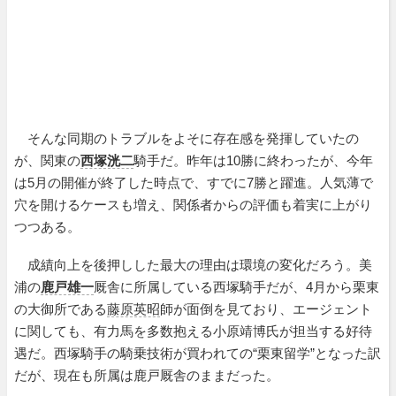
そんな同期のトラブルをよそに存在感を発揮していたの
が、関東の
西塚洸二
騎手だ。昨年は10勝に終わったが、今年
は5月の開催が終了した時点で、すでに7勝と躍進。人気薄で
穴を開けるケースも増え、関係者からの評価も着実に上がり
つつある。
成績向上を後押しした最大の理由は環境の変化だろう。美
浦の
鹿戸雄一
厩舎に所属している西塚騎手だが、4月から栗東
の大御所である
藤原英昭
師が面倒を見ており、エージェント
に関しても、有力馬を多数抱える小原靖博氏が担当する好待
遇だ。西塚騎手の騎乗技術が買われての“栗東留学”となった訳
だが、現在も所属は鹿戸厩舎のままだった。