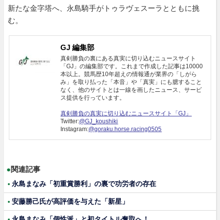
新たな金字塔へ、永島騎手がトゥラヴェスーラとともに挑
む。
GJ 編集部
真剣勝負の裏にある真実に切り込むニュースサイト
「GJ」の編集部です。これまで作成した記事は10000
本以上。競馬歴10年超えの情報通が業界の「しがら
み」を取り払った「本音」や「真実」にも臆すること
なく、他のサイトとは一線を画したニュース、サービ
ス提供を行っています。
真剣勝負の真実に切り込むニュースサイト「GJ」
Twitter:
@GJ_koushiki
Instagram:
@goraku.horse.racing0505
●
関連記事
永島まなみ「初重賞勝利」の裏で功労者の存在
安藤勝己氏が高評価を与えた「新星」
永島まなみ「個性派」と初タイトル奪取へ！