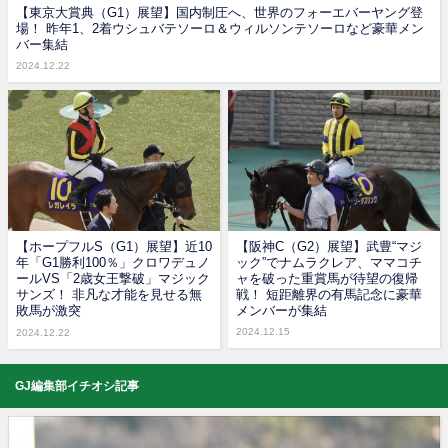
【東京大賞典（G1）展望】国内制圧へ、世界のフォーエバーヤング登
場！ 昨年1、2着ウシュバテソーロ＆ウィルソンテソーロなど豪華メン
バー集結
2024.12.22
【ホープフルS（G1）展望】近10
【阪神C（G2）展望】武豊“マジ
年「G1勝利100％」クロワデュノ
ック”でナムラクレア、ママコチ
ールVS「2歳女王撃破」マジック
ャを破った重賞馬が待望の復帰
サンズ！ 非凡な才能を見せる無
戦！ 短距離界の有馬記念に豪華
敗馬が激突
メンバーが集結
2024.12.15
2024.12.22
GJ編集部イチオシ記事