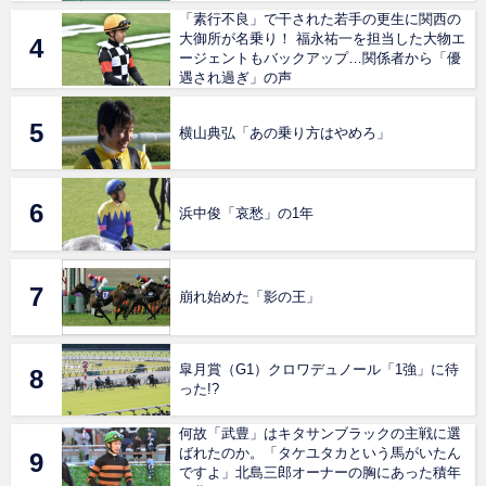
「素行不良」で干された若手の更生に関西の
大御所が名乗り！ 福永祐一を担当した大物エ
ージェントもバックアップ…関係者から「優
遇され過ぎ」の声
横山典弘「あの乗り方はやめろ」
浜中俊「哀愁」の1年
崩れ始めた「影の王」
皐月賞（G1）クロワデュノール「1強」に待
った!?
何故「武豊」はキタサンブラックの主戦に選
ばれたのか。「タケユタカという馬がいたん
ですよ」北島三郎オーナーの胸にあった積年