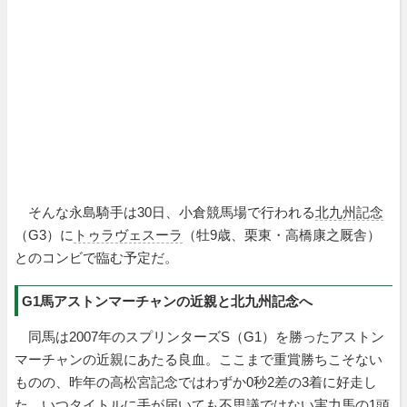
そんな永島騎手は30日、小倉競馬場で行われる
北九州記念
（G3）に
トゥラヴェスーラ
（牡9歳、栗東・高橋康之厩舎）
とのコンビで臨む予定だ。
G1馬アストンマーチャンの近親と北九州記念へ
同馬は2007年のスプリンターズS（G1）を勝ったアストン
マーチャンの近親にあたる良血。ここまで重賞勝ちこそない
ものの、昨年の高松宮記念ではわずか0秒2差の3着に好走し
た。いつタイトルに手が届いても不思議ではない実力馬の1頭