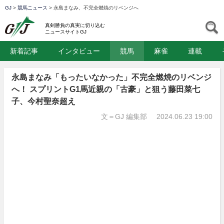
GJ
>
競馬ニュース
>
永島まなみ、不完全燃焼のリベンジへ
GJ
S
真剣勝負の真実に切り込む
ニュースサイトGJ
新着記事
インタビュー
競馬
麻雀
連載
永島まなみ「もったいなかった」不完全燃焼のリベンジ
へ！ スプリントG1馬近親の「古豪」と狙う藤田菜七
子、今村聖奈超え
文＝GJ 編集部
2024.06.23 19:00