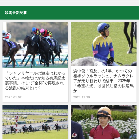
競馬最新記事
浜中俊「哀愁」の1年。かつての
「シャフリヤールの激走はわかっ
相棒ソウルラッシュ、ナムラクレ
ていた」本物だけが知る有馬記念
アが乗り替わりで結果…2025年
裏事情。そして“金杯”で再現され
「希望の光」は世代屈指の快速馬
る波乱の結末とは？
か
2025.01.02
2024.12.30