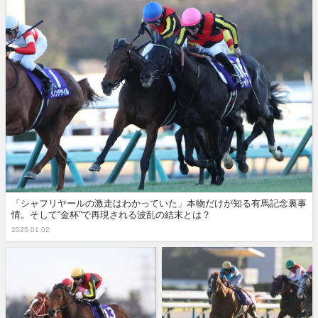
「シャフリヤールの激走はわかっていた」本物だけが知る有馬記念裏事
情。そして“金杯”で再現される波乱の結末とは？
2025.01.02