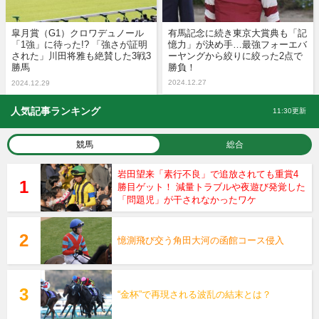
皐月賞（G1）クロワデュノール
有馬記念に続き東京大賞典も「記
「1強」に待った!? 「強さが証明
憶力」が決め手…最強フォーエバ
された」川田将雅も絶賛した3戦3
ーヤングから絞りに絞った2点で
勝馬
勝負！
2024.12.27
2024.12.29
人気記事ランキング
11:30更新
競馬
総合
岩田望来「素行不良」で追放されても重賞4
勝目ゲット！ 減量トラブルや夜遊び発覚した
「問題児」が干されなかったワケ
憶測飛び交う角田大河の函館コース侵入
“金杯”で再現される波乱の結末とは？