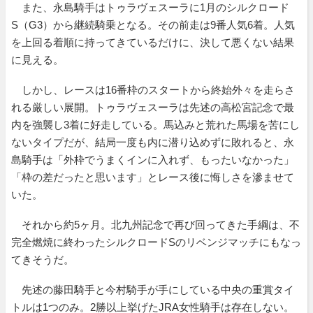
また、永島騎手はトゥラヴェスーラに1月のシルクロード
S（G3）から継続騎乗となる。その前走は9番人気6着。人気
を上回る着順に持ってきているだけに、決して悪くない結果
に見える。
しかし、レースは16番枠のスタートから終始外々を走らさ
れる厳しい展開。トゥラヴェスーラは先述の高松宮記念で最
内を強襲し3着に好走している。馬込みと荒れた馬場を苦にし
ないタイプだが、結局一度も内に潜り込めずに敗れると、永
島騎手は「外枠でうまくインに入れず、もったいなかった」
「枠の差だったと思います」とレース後に悔しさを滲ませて
いた。
それから約5ヶ月。北九州記念で再び回ってきた手綱は、不
完全燃焼に終わったシルクロードSのリベンジマッチにもなっ
てきそうだ。
先述の藤田騎手と今村騎手が手にしている中央の重賞タイ
トルは1つのみ。2勝以上挙げたJRA女性騎手は存在しない。