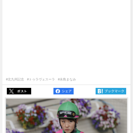
#北九州記念
#トゥラヴェスーラ
#永島まなみ