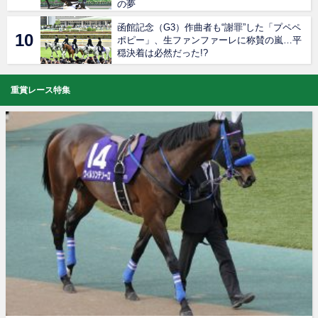
の夢
函館記念（G3）作曲者も“謝罪”した「プペペ
ポピー」、生ファンファーレに称賛の嵐…平
穏決着は必然だった!?
重賞レース特集