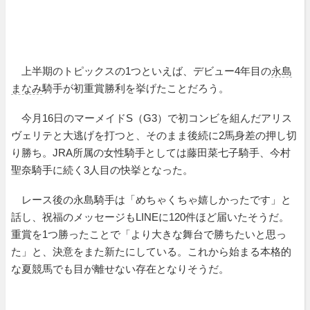
上半期のトピックスの1つといえば、デビュー4年目の
永島
まなみ
騎手が初重賞勝利を挙げたことだろう。
今月16日のマーメイドS（G3）で初コンビを組んだアリス
ヴェリテと大逃げを打つと、そのまま後続に2馬身差の押し切
り勝ち。JRA所属の女性騎手としては藤田菜七子騎手、今村
聖奈騎手に続く3人目の快挙となった。
レース後の永島騎手は「めちゃくちゃ嬉しかったです」と
話し、祝福のメッセージもLINEに120件ほど届いたそうだ。
重賞を1つ勝ったことで「より大きな舞台で勝ちたいと思っ
た」と、決意をまた新たにしている。これから始まる本格的
な夏競馬でも目が離せない存在となりそうだ。