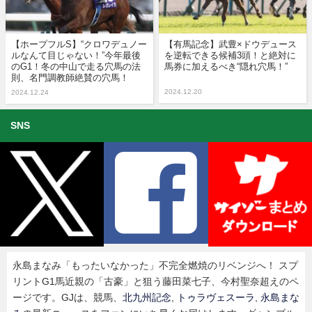
【ホープフルS】“クロワデュノー
【有馬記念】武豊×ドウデュース
ルなんて目じゃない！”今年最後
を逆転できる候補3頭！と絶対に
のG1！冬の中山で走る穴馬の法
馬券に加えるべき“隠れ穴馬！”
則、名門調教師絶賛の穴馬！
2024.12.20
2024.12.24
SNS
永島まなみ「もったいなかった」不完全燃焼のリベンジへ！ スプ
リントG1馬近親の「古豪」と狙う藤田菜七子、今村聖奈超えのペ
ージです。GJは、競馬、
北九州記念
,
トゥラヴェスーラ
,
永島まな