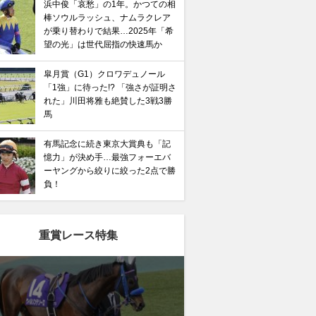
浜中俊「哀愁」の1年。かつての相
棒ソウルラッシュ、ナムラクレア
が乗り替わりで結果…2025年「希
望の光」は世代屈指の快速馬か
皐月賞（G1）クロワデュノール
「1強」に待った!? 「強さが証明さ
れた」川田将雅も絶賛した3戦3勝
馬
有馬記念に続き東京大賞典も「記
憶力」が決め手…最強フォーエバ
ーヤングから絞りに絞った2点で勝
負！
重賞レース特集