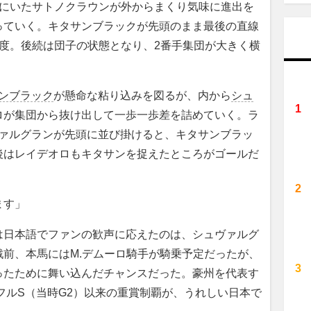
にいたサトノクラウンが外からまくり気味に進出を
っていく。キタサンブラックが先頭のまま最後の直線
度。後続は団子の状態となり、2番手集団が大きく横
ンブラック
が懸命な粘り込みを図るが、内から
シュ
ロが集団から抜け出して一歩一歩差を詰めていく。ラ
ヴァルグランが先頭に並び掛けると、キタサンブラッ
後はレイデオロもキタサンを捉えたところがゴールだ
ます」
日本語でファンの歓声に応えたのは、シュヴァルグ
戦前、本馬にはM.デムーロ騎手が騎乗予定だったが、
ったために舞い込んだチャンスだった。豪州を代表す
プフルS（当時G2）以来の重賞制覇が、うれしい日本で