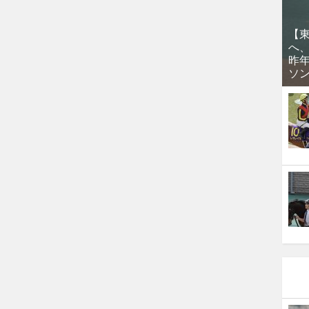
【
へ
昨
ソ