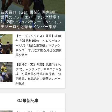
東京大賞典（G1）展望】国内制圧
、世界のフォーエバーヤング登場！
年1、2着ウシュバテソーロ＆ウィル
ンテソーロなど豪華メンバー集結
【ホープフルS（G1）展望】近10
年「G1勝利100％」クロワデュノ
ールVS「2歳女王撃破」マジック
サンズ！ 非凡な才能を見せる無敗
馬が激突
【阪神C（G2）展望】武豊“マジッ
ク”でナムラクレア、ママコチャを
破った重賞馬が待望の復帰戦！ 短
距離界の有馬記念に豪華メンバー
が集結
GJ最新記事