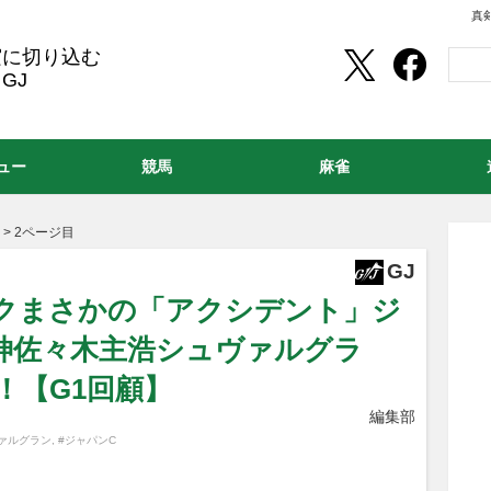
真
実に切り込む
GJ
ュー
競馬
麻雀
>
2ページ目
GJ
クまさかの「アクシデント」ジ
魔神佐々木主浩シュヴァルグラ
！【G1回顧】
編集部
ァルグラン
,
#ジャパンC