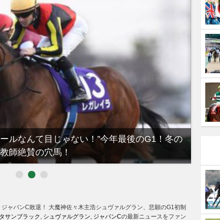
ノールなんて目じゃない！”今年最後のG1！冬の
【有
教師絶賛の穴馬！
るべき
ジャパンC敗退！ 大魔神佐々木主浩シュヴァルグラン、悲願のG1初制
タサンブラック
,
シュヴァルグラン
,
ジャパンC
の最新ニュースをファン