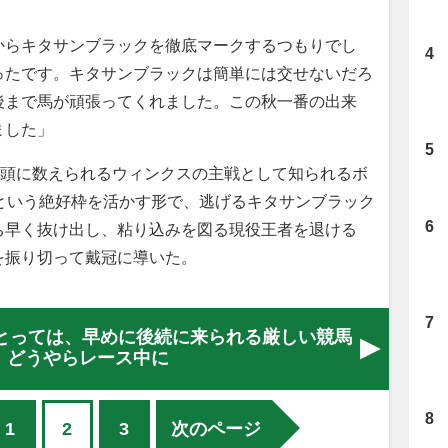
からキタサンブラックを徹底マークするつもりでし
ったです。キタサンブラックは簡単には交せないだろ
後まで馬が頑張ってくれました。この秋一番の出来
ました」
1頭に数えられるウィンクスの主戦として知られるボ
という絶好枠を活かす形で、逃げるキタサンブラック
ち早く抜け出し、粘り込みを図る現役王者を退ける
を振り切って戴冠に導いた。
とっては、早めに後続に来られる厳しい競馬
。どうやらレース中に
1
2
3
次のページ