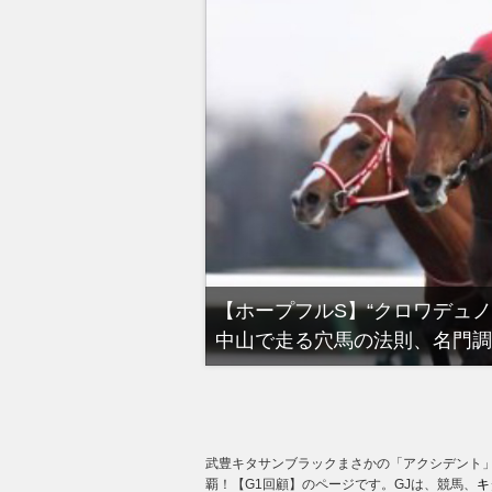
る有馬記念裏事情。そ
【ホープフルS】“クロワデュ
中山で走る穴馬の法則、名門調
武豊キタサンブラックまさかの「アクシデント」
覇！【G1回顧】のページです。GJは、競馬、
キ