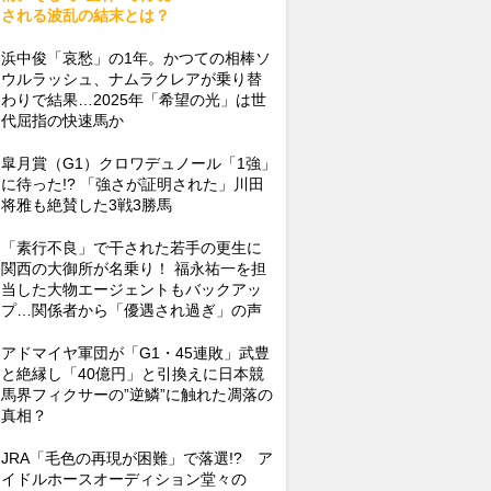
される波乱の結末とは？
浜中俊「哀愁」の1年。かつての相棒ソ
ウルラッシュ、ナムラクレアが乗り替
わりで結果…2025年「希望の光」は世
代屈指の快速馬か
皐月賞（G1）クロワデュノール「1強」
に待った!? 「強さが証明された」川田
将雅も絶賛した3戦3勝馬
「素行不良」で干された若手の更生に
関西の大御所が名乗り！ 福永祐一を担
当した大物エージェントもバックアッ
プ…関係者から「優遇され過ぎ」の声
アドマイヤ軍団が「G1・45連敗」武豊
と絶縁し「40億円」と引換えに日本競
馬界フィクサーの”逆鱗”に触れた凋落の
真相？
JRA「毛色の再現が困難」で落選!? ア
イドルホースオーディション堂々の