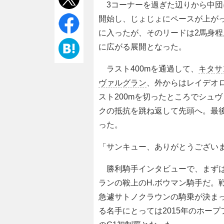
3コーナーを過ぎた辺りから中団
開始し、じょじょにペースが上が
に入ったが、そのリードは2馬身程
に広がる展開となった。
ラスト400mを通過して、
キタサ
ヴァルグラン
、外からはレイデオ
スト200mを切ったところでシュ
クの抵抗を跳ね返して先頭へ。最
った。
「サンキュー、ありがとうござい
勝利騎手インタビューで、まずは
ランの鞍上のH.ボウマン騎手だ。
急遽サトノクラウンの騎乗が決ま
る名手にとっては2015年のホー