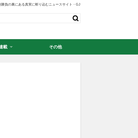
剣勝負の裏にある真実に斬り込むニュースサイト・GJ
連載
その他
・