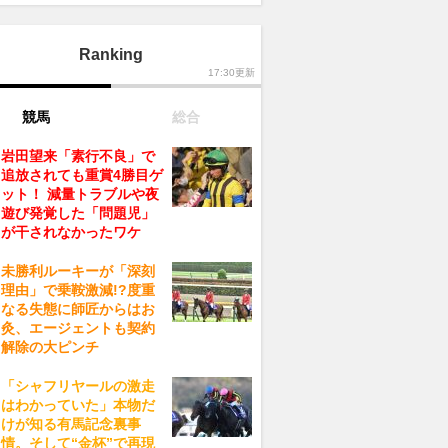
Ranking
17:30更新
競馬
総合
岩田望来「素行不良」で
追放されても重賞4勝目ゲ
ット！ 減量トラブルや夜
遊び発覚した「問題児」
が干されなかったワケ
未勝利ルーキーが「深刻
理由」で乗鞍激減!?度重
なる失態に師匠からはお
灸、エージェントも契約
解除の大ピンチ
「シャフリヤールの激走
はわかっていた」本物だ
けが知る有馬記念裏事
情。そして“金杯”で再現