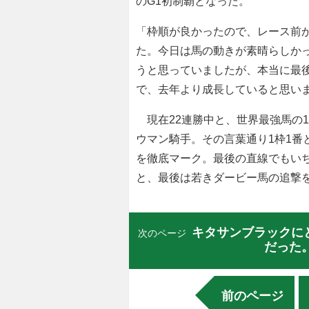
のG1初制覇となった。
「枠順が良かったので、レース前
た。今日は馬の動きが素晴らしか
うと思っていましたが、本当に最
で、去年より成長していると思い
現在22連勝中と、世界最強馬の
ウマン騎手。その言葉通り1枠1番
を徹底マーク。最後の直線でもい
と、最後は若きダービー馬の追撃
キタサンブラックに
次のページ
だった
前のページ