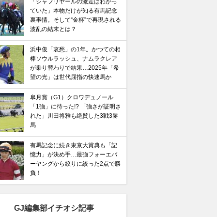
「シャフリヤールの激走はわかっ
ていた」本物だけが知る有馬記念
裏事情。そして“金杯”で再現される
波乱の結末とは？
浜中俊「哀愁」の1年。かつての相
棒ソウルラッシュ、ナムラクレア
が乗り替わりで結果…2025年「希
望の光」は世代屈指の快速馬か
皐月賞（G1）クロワデュノール
「1強」に待った!? 「強さが証明さ
れた」川田将雅も絶賛した3戦3勝
馬
有馬記念に続き東京大賞典も「記
憶力」が決め手…最強フォーエバ
ーヤングから絞りに絞った2点で勝
負！
GJ編集部イチオシ記事