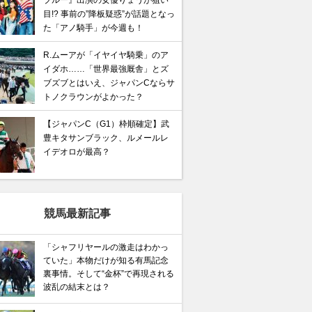
ブルー』出演の女優りょうが狙い
目!? 事前の”降板疑惑”が話題となっ
た「アノ騎手」が今週も！
R.ムーアが「イヤイヤ騎乗」のア
イダホ……「世界最強厩舎」とズ
ブズブとはいえ、ジャパンCならサ
トノクラウンがよかった？
【ジャパンC（G1）枠順確定】武
豊キタサンブラック、ルメールレ
イデオロが最高？
馬記念】武豊×ドウデュースを逆転できる候補3頭！と絶
競馬最新記事
“隠れ穴馬！”
「シャフリヤールの激走はわかっ
ていた」本物だけが知る有馬記念
裏事情。そして“金杯”で再現される
波乱の結末とは？