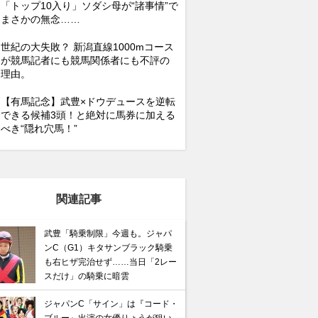
「トップ10入り」ソダシ母が“諸事情”で
まさかの無念……
世紀の大失敗？ 新潟直線1000mコース
が競馬記者にも競馬関係者にも不評の
理由。
【有馬記念】武豊×ドウデュースを逆転
できる候補3頭！と絶対に馬券に加える
べき“隠れ穴馬！”
関連記事
武豊「騎乗制限」今週も。ジャパ
ンC（G1）キタサンブラック騎乗
も右ヒザ完治せず……当日「2レー
スだけ」の騎乗に暗雲
ジャパンC「サイン」は『コード・