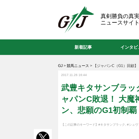
GJ
真剣勝負の真
ニュースサイト
新着記事
インタビ
GJ
>
競馬ニュース
>
【ジャパンC（G1）回顧】
2017.11.26 16:44
武豊キタサンブラッ
ャパンC敗退！ 大
ン、悲願のG1初制覇
【この記事のキーワード】
#キタサンブラック
,
#シュヴ