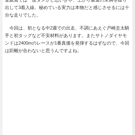
出して3着入線。秘めている実力は本物だと感じさせるには十
分な走りでした。
今回は、初となる中2週での出走、不調にあえぐ戸崎圭太騎
手と初タッグなど不安材料があります。またサトノダイヤモ
ンドは2400mのレースが1番真価を発揮するはずなので、今回
は距離が合わないと思うんですよね。