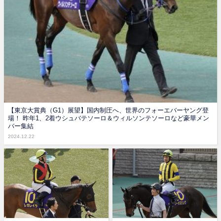
【東京大賞典（G1）展望】国内制圧へ、世界のフォーエバーヤング登
場！ 昨年1、2着ウシュバテソーロ＆ウィルソンテソーロなど豪華メン
バー集結
2024.12.22