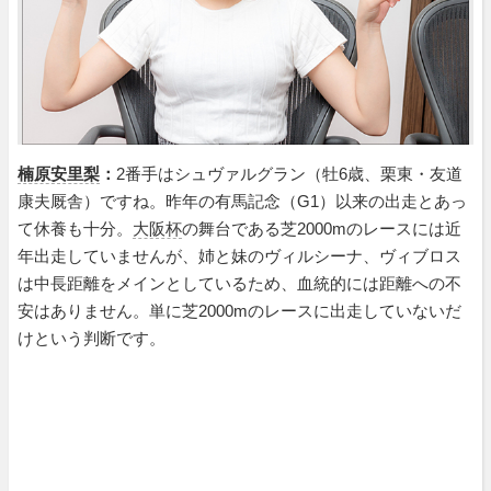
楠原安里梨
：
2番手はシュヴァルグラン（牡6歳、栗東・友道
康夫厩舎）ですね。昨年の有馬記念（G1）以来の出走とあっ
て休養も十分。
大阪杯
の舞台である芝2000mのレースには近
年出走していませんが、姉と妹のヴィルシーナ、ヴィブロス
は中長距離をメインとしているため、血統的には距離への不
安はありません。単に芝2000mのレースに出走していないだ
けという判断です。