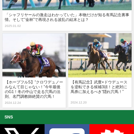
「シャフリヤールの激走はわかっていた」本物だけが知る有馬記念裏事
情。そして“金杯”で再現される波乱の結末とは？
2025.01.02
【ホープフルS】“クロワデュノー
【有馬記念】武豊×ドウデュース
ルなんて目じゃない！”今年最後
を逆転できる候補3頭！と絶対に
のG1！冬の中山で走る穴馬の法
馬券に加えるべき“隠れ穴馬！”
則、名門調教師絶賛の穴馬！
2024.12.20
2024.12.24
SNS