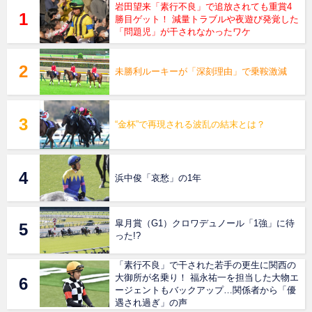
岩田望来「素行不良」で追放されても重賞4
勝目ゲット！ 減量トラブルや夜遊び発覚した
「問題児」が干されなかったワケ
未勝利ルーキーが「深刻理由」で乗鞍激減
“金杯”で再現される波乱の結末とは？
浜中俊「哀愁」の1年
皐月賞（G1）クロワデュノール「1強」に待
った!?
「素行不良」で干された若手の更生に関西の
大御所が名乗り！ 福永祐一を担当した大物エ
ージェントもバックアップ…関係者から「優
遇され過ぎ」の声