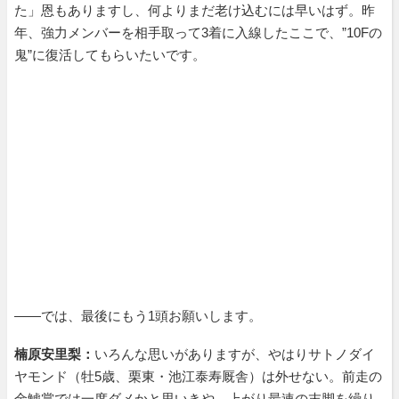
た」恩もありますし、何よりまだ老け込むには早いはず。昨
年、強力メンバーを相手取って3着に入線したここで、”10Fの
鬼”に復活してもらいたいです。
――では、最後にもう1頭お願いします。
楠原安里梨：
いろんな思いがありますが、やはりサトノダイ
ヤモンド（牡5歳、栗東・池江泰寿厩舎）は外せない。前走の
金鯱賞では一度ダメかと思いきや、上がり最速の末脚を繰り