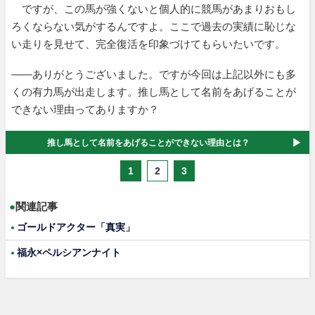
ですが、この馬が強くないと個人的に競馬があまりおもし
ろくならない気がするんですよ。ここで過去の実績に恥じな
い走りを見せて、完全復活を印象づけてもらいたいです。
――ありがとうございました。ですが今回は上記以外にも多
くの有力馬が出走します。推し馬として名前をあげることが
できない理由ってありますか？
推し馬として名前をあげることができない理由とは？
1
2
3
●
関連記事
ゴールドアクター「真実」
福永×ペルシアンナイト