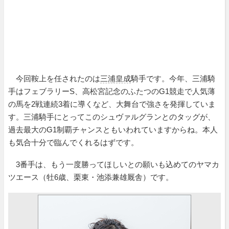
今回鞍上を任されたのは
三浦皇成
騎手です。今年、三浦騎
手はフェブラリーS、高松宮記念のふたつのG1競走で人気薄
の馬を2戦連続3着に導くなど、大舞台で強さを発揮していま
す。三浦騎手にとってこのシュヴァルグランとのタッグが、
過去最大のG1制覇チャンスともいわれていますからね。本人
も気合十分で臨んでくれるはずです。
3番手は、もう一度勝ってほしいとの願いも込めてのヤマカ
ツエース（牡6歳、栗東・池添兼雄厩舎）です。