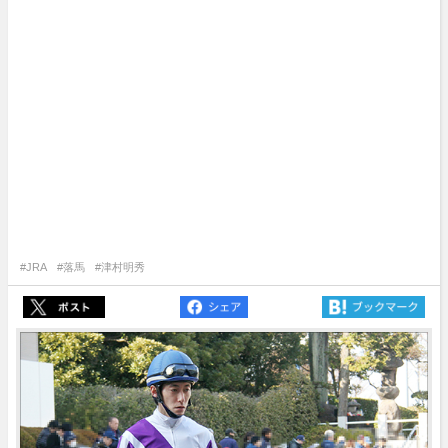
#JRA
#落馬
#津村明秀