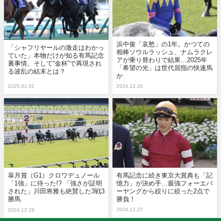
浜中俊「哀愁」の1年。かつての
「シャフリヤールの激走はわかっ
相棒ソウルラッシュ、ナムラクレ
ていた」本物だけが知る有馬記念
アが乗り替わりで結果…2025年
裏事情。そして“金杯”で再現され
「希望の光」は世代屈指の快速馬
る波乱の結末とは？
か
2025.01.02
2024.12.30
皐月賞（G1）クロワデュノール
有馬記念に続き東京大賞典も「記
「1強」に待った!? 「強さが証明
憶力」が決め手…最強フォーエバ
された」川田将雅も絶賛した3戦3
ーヤングから絞りに絞った2点で
勝馬
勝負！
2024.12.27
2024.12.29