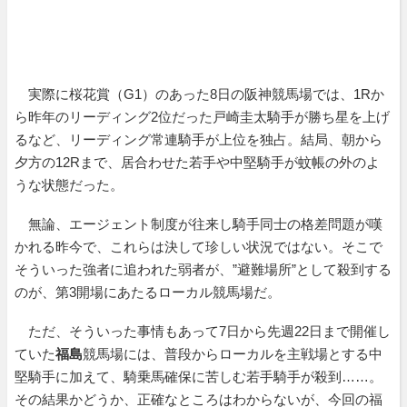
実際に桜花賞（G1）のあった8日の阪神競馬場では、1Rか
ら昨年のリーディング2位だった戸崎圭太騎手が勝ち星を上げ
るなど、リーディング常連騎手が上位を独占。結局、朝から
夕方の12Rまで、居合わせた若手や中堅騎手が蚊帳の外のよ
うな状態だった。
無論、エージェント制度が往来し騎手同士の格差問題が嘆
かれる昨今で、これらは決して珍しい状況ではない。そこで
そういった強者に追われた弱者が、”避難場所”として殺到する
のが、第3開場にあたるローカル競馬場だ。
ただ、そういった事情もあって7日から先週22日まで開催し
ていた
福島
競馬場には、普段からローカルを主戦場とする中
堅騎手に加えて、騎乗馬確保に苦しむ若手騎手が殺到……。
その結果かどうか、正確なところはわからないが、今回の福