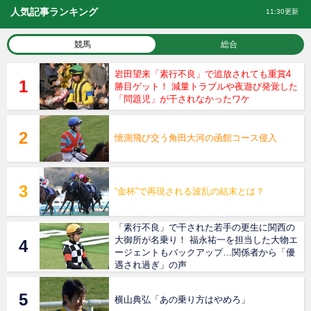
人気記事ランキング
11:30更新
競馬
総合
岩田望来「素行不良」で追放されても重賞4
勝目ゲット！ 減量トラブルや夜遊び発覚した
「問題児」が干されなかったワケ
憶測飛び交う角田大河の函館コース侵入
“金杯”で再現される波乱の結末とは？
「素行不良」で干された若手の更生に関西の
大御所が名乗り！ 福永祐一を担当した大物エ
ージェントもバックアップ…関係者から「優
遇され過ぎ」の声
横山典弘「あの乗り方はやめろ」