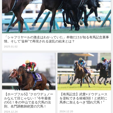
「シャフリヤールの激走はわかっていた」本物だけが知る有馬記念裏事
情。そして“金杯”で再現される波乱の結末とは？
2025.01.02
【ホープフルS】“クロワデュノー
【有馬記念】武豊×ドウデュース
ルなんて目じゃない！”今年最後
を逆転できる候補3頭！と絶対に
のG1！冬の中山で走る穴馬の法
馬券に加えるべき“隠れ穴馬！”
則、名門調教師絶賛の穴馬！
2024.12.20
2024.12.24