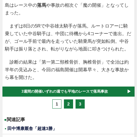
島はレース中の
落馬
や事故の相次ぐ「魔の開催」となってし
まった。
まずは8日の5Rで中谷雄太騎手が落馬。ルートロアーに騎
乗していた中谷騎手は、中団に待機から4コーナーで進出。だ
が、ゴール手前で最内を走っていた騎乗馬が突如転倒。中谷
騎手は振り落とされ、転がりながら地面に叩きつけられた。
診断の結果は「第一第二頸椎骨折、胸椎骨折」で全治は約
半年の見込みと、今回の福島開催は開幕早々、大きな事故か
ら幕を開けた。
3週間の開催いずれの週でも平地のレースで落馬事故
1
2
3
●
関連記事
田中博康厩舎「超速3勝」