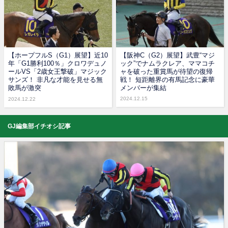
【ホープフルS（G1）展望】近10
【阪神C（G2）展望】武豊“マジ
年「G1勝利100％」クロワデュノ
ック”でナムラクレア、ママコチ
ールVS「2歳女王撃破」マジック
ャを破った重賞馬が待望の復帰
サンズ！ 非凡な才能を見せる無
戦！ 短距離界の有馬記念に豪華
敗馬が激突
メンバーが集結
2024.12.15
2024.12.22
GJ編集部イチオシ記事