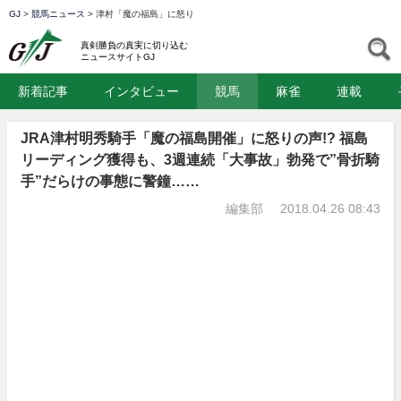
GJ
>
競馬ニュース
>
津村「魔の福島」に怒り
GJ
S
真剣勝負の真実に切り込む
ニュースサイトGJ
新着記事
インタビュー
競馬
麻雀
連載
JRA津村明秀騎手「魔の福島開催」に怒りの声!? 福島
リーディング獲得も、3週連続「大事故」勃発で”骨折騎
手”だらけの事態に警鐘……
編集部
2018.04.26 08:43