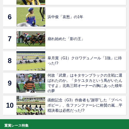
浜中俊「哀愁」の1年
崩れ始めた「影の王」
皐月賞（G1）クロワデュノール「1強」に待
った!?
何故「武豊」はキタサンブラックの主戦に選
ばれたのか。「タケユタカという馬がいたん
ですよ」北島三郎オーナーの胸にあった積年
の夢
函館記念（G3）作曲者も“謝罪”した「プペペ
ポピー」、生ファンファーレに称賛の嵐…平
穏決着は必然だった!?
重賞レース特集