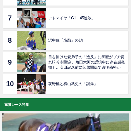
アドマイヤ「G1・45連敗」
浜中俊「哀愁」の1年
目を掛けた愛弟子の「造反」に師匠がブチ切
れ!? 今村聖奈、角田大河の謹慎中に存在感発
揮も…安田記念前に師弟関係で遺恨勃発か
荻野極と横山武史の「誤爆」
重賞レース特集