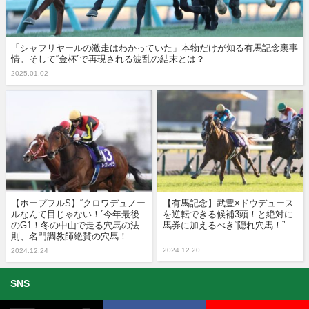
「シャフリヤールの激走はわかっていた」本物だけが知る有馬記念裏事
情。そして“金杯”で再現される波乱の結末とは？
2025.01.02
【ホープフルS】“クロワデュノー
【有馬記念】武豊×ドウデュース
ルなんて目じゃない！”今年最後
を逆転できる候補3頭！と絶対に
のG1！冬の中山で走る穴馬の法
馬券に加えるべき“隠れ穴馬！”
則、名門調教師絶賛の穴馬！
2024.12.20
2024.12.24
SNS