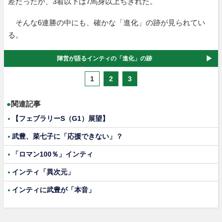
差だったが、3着以下は7馬身以上ちぎれた。
そんな6連勝の中にも、確かな「進化」の跡が見られてい
る。
陣営が語るインティの「進化」の跡
1
2
3
●
関連記事
【フェブラリーS（G1）展望】
武豊、菜七子に「応援できない」？
「ロマン100％」インティ
インティ「異次元」
インティに武豊が「本音」