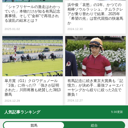
浜中俊「哀愁」の1年。かつての
「シャフリヤールの激走はわかっ
相棒ソウルラッシュ、ナムラクレ
ていた」本物だけが知る有馬記念
アが乗り替わりで結果…2025年
裏事情。そして“金杯”で再現され
「希望の光」は世代屈指の快速馬
る波乱の結末とは？
か
2025.01.02
2024.12.30
皐月賞（G1）クロワデュノール
有馬記念に続き東京大賞典も「記
「1強」に待った!? 「強さが証明
憶力」が決め手…最強フォーエバ
された」川田将雅も絶賛した3戦3
ーヤングから絞りに絞った2点で
勝馬
勝負！
2024.12.27
2024.12.29
人気記事ランキング
5:30更新
競馬
総合