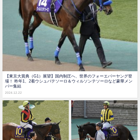
【東京大賞典（G1）展望】国内制圧へ、世界のフォーエバーヤング登
場！ 昨年1、2着ウシュバテソーロ＆ウィルソンテソーロなど豪華メン
バー集結
2024.12.22