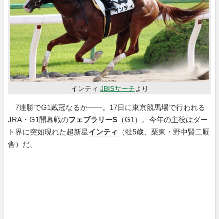
インティ
JBISサーチ
より
7連勝でG1戴冠なるか――。17日に東京競馬場で行われる
JRA・G1開幕戦の
フェブラリーS
（G1）。今年の主役はダー
ト界に突如現れた超新星
インティ
（牡5歳、栗東・野中賢二厩
舎）だ。