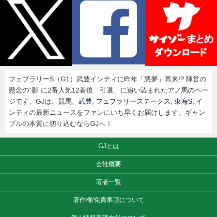
フェブラリーS（G1）武豊インティに昨年「悪夢」再来!? 陣営の
懸念の”影”に2番人気12着後「引退」に追い込まれたアノ馬のペー
ジです。GJは、競馬、
武豊
,
フェブラリーステークス
,
東海S
,
イ
ンティ
の最新ニュースをファンにいち早くお届けします。ギャン
ブルの本質に切り込むならGJへ！
GJとは
会社概要
著者一覧
著作権/免責事項について