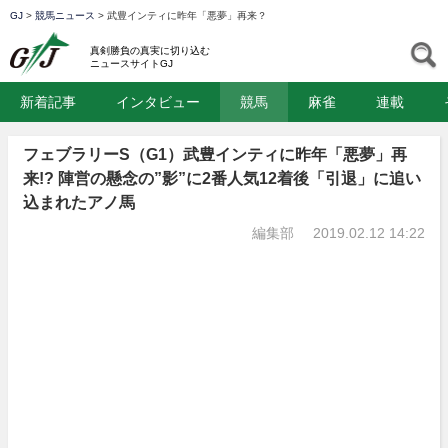
GJ
>
競馬ニュース
>
武豊インティに昨年「悪夢」再来？
GJ
S
真剣勝負の真実に切り込む
ニュースサイトGJ
新着記事
インタビュー
競馬
麻雀
連載
フェブラリーS（G1）武豊インティに昨年「悪夢」再
来!? 陣営の懸念の”影”に2番人気12着後「引退」に追い
込まれたアノ馬
編集部
2019.02.12 14:22