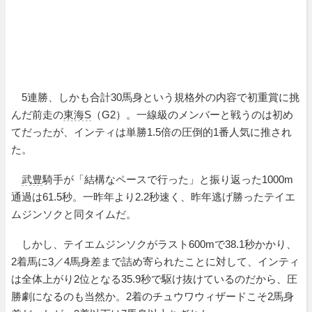
5連勝、しかも合計30馬身という規格外の内容で初重賞に挑
んだ前走の
東海S
（G2）。一線級のメンバーと戦うのは初め
てだったが、インティは単勝1.5倍の圧倒的1番人気に推され
た。
武豊
騎手が「結構なペースで行った」と振り返った1000m
通過は61.5秒。一昨年より2.2秒速く、昨年逃げ勝ったテイエ
ムジンソクと同タイムだ。
しかし、テイエムジンソクがラスト600mで38.1秒かかり、
2着馬に3／4馬身差まで詰め寄られたことに対して、インティ
は全体上がり2位となる35.9秒で駆け抜けているのだから、圧
勝劇になるのも当然か。2着のチュウワウィザードこそ2馬身