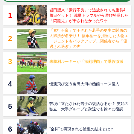
岩田望来「素行不良」で追放されても重賞4
勝目ゲット！ 減量トラブルや夜遊び発覚した
「問題児」が干されなかったワケ
「素行不良」で干された若手の更生に関西の
大御所が名乗り！ 福永祐一を担当した大物エ
ージェントもバックアップ…関係者から「優
遇され過ぎ」の声
未勝利ルーキーが「深刻理由」で乗鞍激減
憶測飛び交う角田大河の函館コース侵入
苦境に立たされた若手の復活なるか？ 突如の
独立、大手グループと疎遠でも徐々に復調
“金杯”で再現される波乱の結末とは？