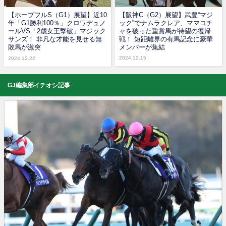
【ホープフルS（G1）展望】近10
【阪神C（G2）展望】武豊“マジ
年「G1勝利100％」クロワデュノ
ック”でナムラクレア、ママコチ
ールVS「2歳女王撃破」マジック
ャを破った重賞馬が待望の復帰
サンズ！ 非凡な才能を見せる無
戦！ 短距離界の有馬記念に豪華
敗馬が激突
メンバーが集結
2024.12.15
2024.12.22
GJ編集部イチオシ記事