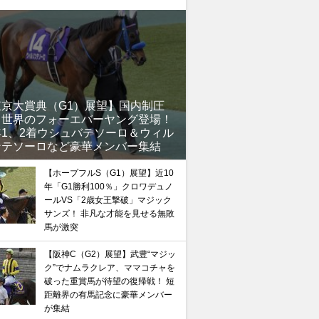
東京大賞典（G1）展望】国内制圧
、世界のフォーエバーヤング登場！
年1、2着ウシュバテソーロ＆ウィル
馬記念】武豊×ドウデュースを逆転できる候補3頭！と絶
ンテソーロなど豪華メンバー集結
“隠れ穴馬！”
【ホープフルS（G1）展望】近10
年「G1勝利100％」クロワデュノ
ールVS「2歳女王撃破」マジック
サンズ！ 非凡な才能を見せる無敗
馬が激突
【阪神C（G2）展望】武豊“マジッ
ク”でナムラクレア、ママコチャを
破った重賞馬が待望の復帰戦！ 短
距離界の有馬記念に豪華メンバー
が集結