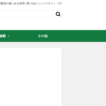
剣勝負の裏にある真実に斬り込むニュースサイト・GJ
連載
その他
・