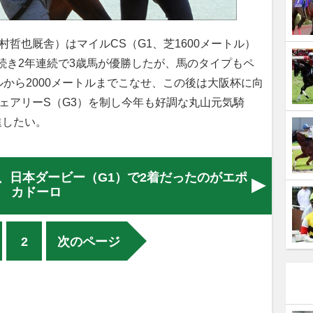
哲也厩舎）はマイルCS（G1、芝1600メートル）
続き2年連続で3歳馬が優勝したが、馬のタイプもペ
から2000メートルまでこなせ、この後は大阪杯に向
ェアリーS（G3）を制し今年も好調な丸山元気騎
進したい。
、日本ダービー（G1）で2着だったのがエポ
カドーロ
2
次のページ