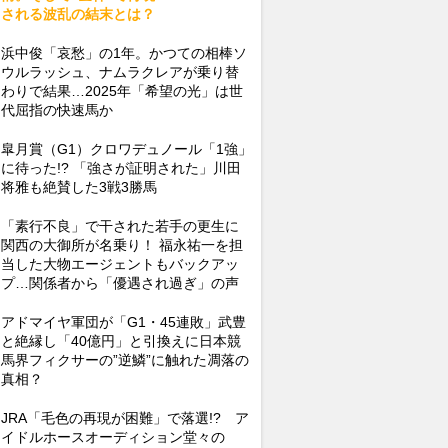
される波乱の結末とは？
浜中俊「哀愁」の1年。かつての相棒ソ
ウルラッシュ、ナムラクレアが乗り替
わりで結果…2025年「希望の光」は世
代屈指の快速馬か
皐月賞（G1）クロワデュノール「1強」
に待った!? 「強さが証明された」川田
将雅も絶賛した3戦3勝馬
「素行不良」で干された若手の更生に
関西の大御所が名乗り！ 福永祐一を担
当した大物エージェントもバックアッ
プ…関係者から「優遇され過ぎ」の声
アドマイヤ軍団が「G1・45連敗」武豊
と絶縁し「40億円」と引換えに日本競
馬界フィクサーの”逆鱗”に触れた凋落の
真相？
JRA「毛色の再現が困難」で落選!? ア
イドルホースオーディション堂々の