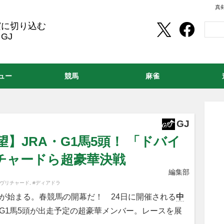
真
実に切り込む
GJ
ュー
競馬
麻雀
GJ
】JRA・G1馬5頭！ 「ドバイ
チャードら超豪華決戦
編集部
ーヴリチャード
,
#ディアドラ
が始まる。春競馬の開幕だ！ 24日に開催される
中
）はG1馬5頭が出走予定の超豪華メンバー。レースを展