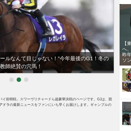
【
へ
昨
ノールなんて目じゃない！”今年最後のG1！冬の
【有
ソ
教師絶賛の穴馬！
るべき
「ドバイ前哨戦」スワーヴリチャードら超豪華決戦のページです。GJは、競
アドラ
の最新ニュースをファンにいち早くお届けします。ギャンブルの