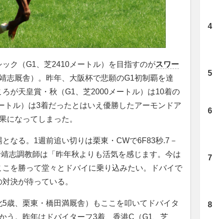
ク（G1、芝2410メートル）を目指すのが
スワー
靖志厩舎）。昨年、大阪杯で悲願のG1初制覇を達
が天皇賞・秋（G1、芝2000メートル）は10着の
0メートル）は3着だったとはいえ優勝したアーモンドア
結果になってしまった。
なる。1週前追い切りは栗東・CWで6F83秒.7－
庄野靖志調教師は「昨年秋よりも活気を感じます。今は
ここを勝って堂々とドバイに乗り込みたい。ドバイで
の対決が待っている。
牝5歳、栗東・橋田満厩舎）もここを叩いてドバイタ
向かう。昨年はドバイターフ3着、香港C（G1、芝