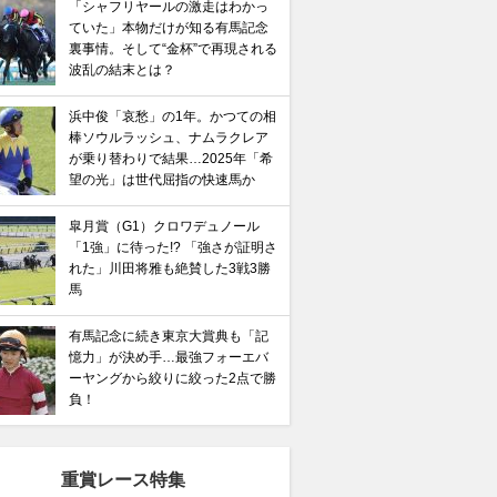
「シャフリヤールの激走はわかっ
ていた」本物だけが知る有馬記念
裏事情。そして“金杯”で再現される
波乱の結末とは？
浜中俊「哀愁」の1年。かつての相
棒ソウルラッシュ、ナムラクレア
が乗り替わりで結果…2025年「希
望の光」は世代屈指の快速馬か
皐月賞（G1）クロワデュノール
「1強」に待った!? 「強さが証明さ
れた」川田将雅も絶賛した3戦3勝
馬
有馬記念に続き東京大賞典も「記
憶力」が決め手…最強フォーエバ
ーヤングから絞りに絞った2点で勝
負！
重賞レース特集