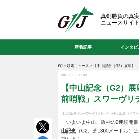
GJ
真剣勝負の真
ニュースサイト
新着記事
インタビ
GJ
>
競馬ニュース
>
【中山記念（G2）展望】
2019.02.17 15:45
【中山記念（G2）展望
前哨戦」スワーヴリ
【この記事のキーワード】
#ドバイ
,
#中山記念
,
#スワ
いよいよ中山、阪神の2連続開催
山記念
（G2、芝1800メートル