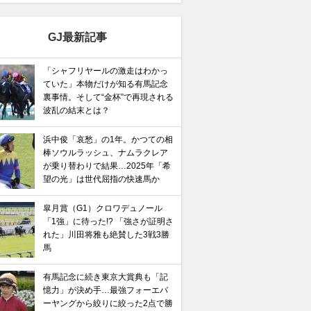
GJ最新記事
「シャフリヤールの激走はわかっ
ていた」本物だけが知る有馬記念
裏事情。そして“金杯”で再現される
波乱の結末とは？
浜中俊「哀愁」の1年。かつての相
棒ソウルラッシュ、ナムラクレア
が乗り替わりで結果…2025年「希
望の光」は世代屈指の快速馬か
皐月賞（G1）クロワデュノール
「1強」に待った!? 「強さが証明さ
れた」川田将雅も絶賛した3戦3勝
馬
有馬記念に続き東京大賞典も「記
憶力」が決め手…最強フォーエバ
ーヤングから絞りに絞った2点で勝