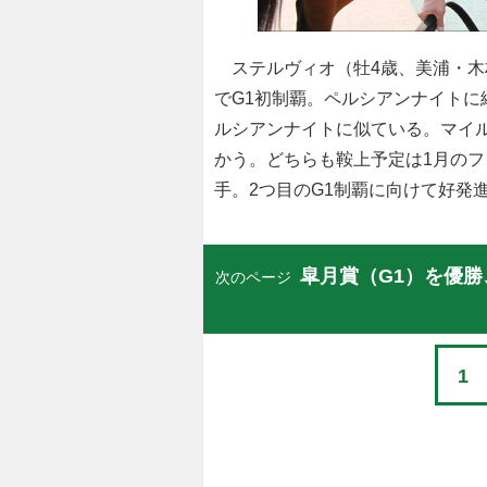
ステルヴィオ（牡4歳、美浦・木村
でG1初制覇。ペルシアンナイトに
ルシアンナイトに似ている。マイル
かう。どちらも鞍上予定は1月のフ
手。2つ目のG1制覇に向けて好発
皐月賞（G1）を優勝
次のページ
1