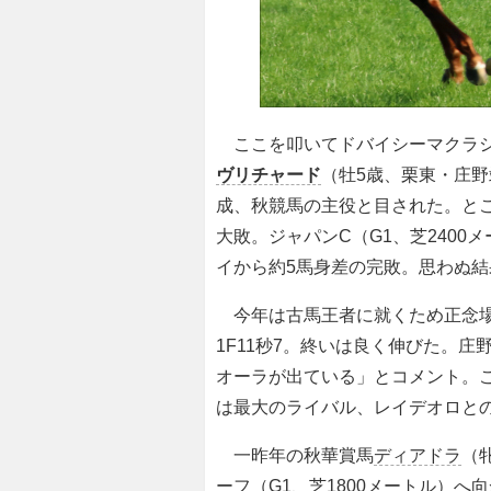
ここを叩いてドバイシーマクラシッ
ヴリチャード
（牡5歳、栗東・庄野
成、秋競馬の主役と目された。ところ
大敗。ジャパンC（G1、芝240
イから約5馬身差の完敗。思わぬ
今年は古馬王者に就くため正念場と
1F11秒7。終いは良く伸びた。
オーラが出ている」とコメント。
は最大のライバル、レイデオロと
一昨年の秋華賞馬
ディアドラ
（
ーフ（G1、芝1800メートル）へ