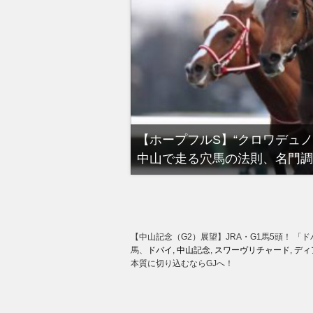
る有馬記念裏事情。そ
【ホープフルS】“クロワデュ
中山で走る穴馬の法則、名門調
【中山記念（G2）展望】JRA・G1馬5頭！ 
馬、
ドバイ
,
中山記念
,
スワーヴリチャード
,
ディ
本質に切り込むならGJへ！