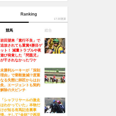
Ranking
17:30更新
競馬
総合
岩田望来「素行不良」で
追放されても重賞4勝目ゲ
ット！ 減量トラブルや夜
遊び発覚した「問題児」
が干されなかったワケ
未勝利ルーキーが「深刻
理由」で乗鞍激減!?度重
なる失態に師匠からはお
灸、エージェントも契約
解除の大ピンチ
「シャフリヤールの激走
はわかっていた」本物だ
けが知る有馬記念裏事
情。そして“金杯”で再現