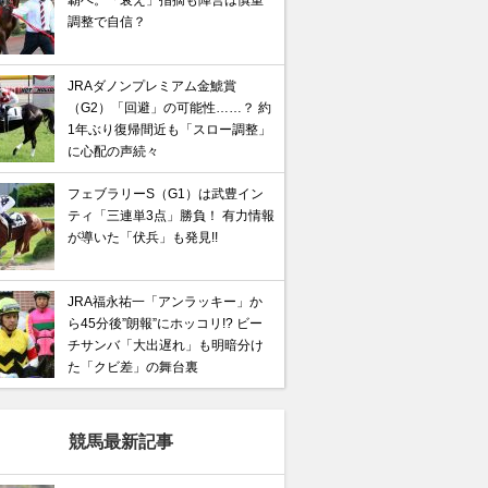
覇へ。「衰え」指摘も陣営は慎重
調整で自信？
JRAダノンプレミアム金鯱賞
（G2）「回避」の可能性……？ 約
1年ぶり復帰間近も「スロー調整」
に心配の声続々
フェブラリーS（G1）は武豊イン
ティ「三連単3点」勝負！ 有力情報
が導いた「伏兵」も発見!!
JRA福永祐一「アンラッキー」か
ら45分後”朗報”にホッコリ!? ビー
チサンバ「大出遅れ」も明暗分け
た「クビ差」の舞台裏
競馬最新記事