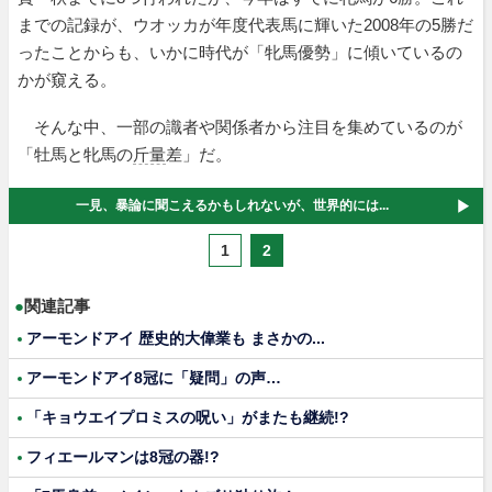
までの記録が、ウオッカが年度代表馬に輝いた2008年の5勝だ
ったことからも、いかに時代が「牝馬優勢」に傾いているの
かが窺える。
そんな中、一部の識者や関係者から注目を集めているのが
「牡馬と牝馬の
斤量
差」だ。
一見、暴論に聞こえるかもしれないが、世界的には...
1
2
●
関連記事
アーモンドアイ 歴史的大偉業も まさかの...
アーモンドアイ8冠に「疑問」の声…
「キョウエイプロミスの呪い」がまたも継続!?
フィエールマンは8冠の器!?