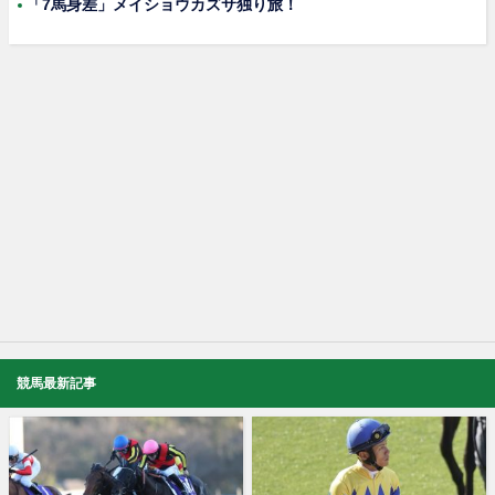
「7馬身差」メイショウカズサ独り旅！
競馬最新記事