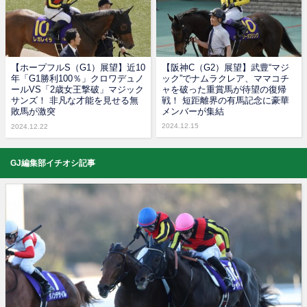
【ホープフルS（G1）展望】近10
【阪神C（G2）展望】武豊“マジ
年「G1勝利100％」クロワデュノ
ック”でナムラクレア、ママコチ
ールVS「2歳女王撃破」マジック
ャを破った重賞馬が待望の復帰
サンズ！ 非凡な才能を見せる無
戦！ 短距離界の有馬記念に豪華
敗馬が激突
メンバーが集結
2024.12.15
2024.12.22
GJ編集部イチオシ記事