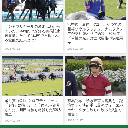
浜中俊「哀愁」の1年。かつての
「シャフリヤールの激走はわかっ
相棒ソウルラッシュ、ナムラクレ
ていた」本物だけが知る有馬記念
アが乗り替わりで結果…2025年
裏事情。そして“金杯”で再現され
「希望の光」は世代屈指の快速馬
る波乱の結末とは？
か
2025.01.02
2024.12.30
皐月賞（G1）クロワデュノール
有馬記念に続き東京大賞典も「記
「1強」に待った!? 「強さが証明
憶力」が決め手…最強フォーエバ
された」川田将雅も絶賛した3戦3
ーヤングから絞りに絞った2点で
勝馬
勝負！
2024.12.27
2024.12.29