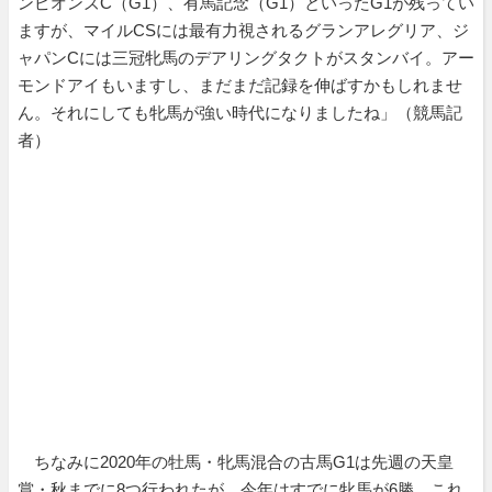
ンピオンズC（G1）、有馬記念（G1）といったG1が残ってい
ますが、マイルCSには最有力視されるグランアレグリア、ジ
ャパンCには三冠牝馬のデアリングタクトがスタンバイ。アー
モンドアイもいますし、まだまだ記録を伸ばすかもしれませ
ん。それにしても牝馬が強い時代になりましたね」（競馬記
者）
ちなみに2020年の牡馬・牝馬混合の古馬G1は先週の天皇
賞・秋までに8つ行われたが、今年はすでに牝馬が6勝。これ