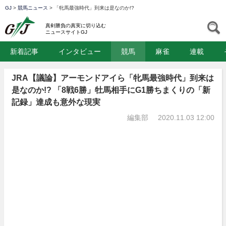
GJ
>
競馬ニュース
>
「牝馬最強時代」到来は是なのか!?
GJ
S
真剣勝負の真実に切り込む
ニュースサイトGJ
新着記事
インタビュー
競馬
麻雀
連載
JRA【議論】アーモンドアイら「牝馬最強時代」到来は
是なのか!? 「8戦6勝」牡馬相手にG1勝ちまくりの「新
記録」達成も意外な現実
編集部
2020.11.03 12:00