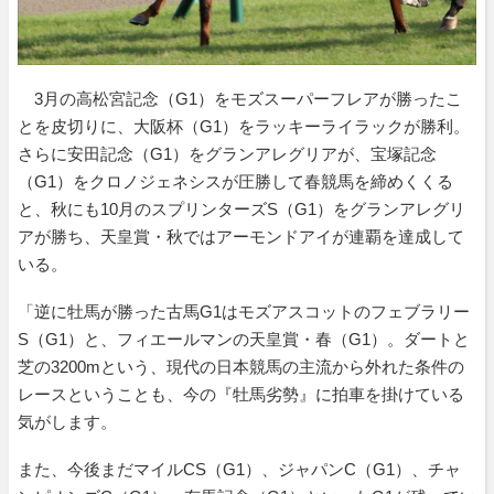
3月の高松宮記念（G1）をモズスーパーフレアが勝ったこ
とを皮切りに、大阪杯（G1）をラッキーライラックが勝利。
さらに安田記念（G1）をグランアレグリアが、宝塚記念
（G1）をクロノジェネシスが圧勝して春競馬を締めくくる
と、秋にも10月のスプリンターズS（G1）をグランアレグリ
アが勝ち、天皇賞・秋ではアーモンドアイが連覇を達成して
いる。
「逆に牡馬が勝った古馬G1はモズアスコットのフェブラリー
S（G1）と、フィエールマンの天皇賞・春（G1）。ダートと
芝の3200mという、現代の日本競馬の主流から外れた条件の
レースということも、今の『牡馬劣勢』に拍車を掛けている
気がします。
また、今後まだマイルCS（G1）、ジャパンC（G1）、チャ