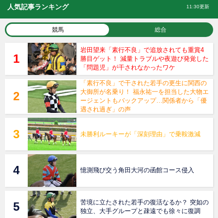
人気記事ランキング
11:30更新
競馬
総合
岩田望来「素行不良」で追放されても重賞4
勝目ゲット！ 減量トラブルや夜遊び発覚した
「問題児」が干されなかったワケ
「素行不良」で干された若手の更生に関西の
大御所が名乗り！ 福永祐一を担当した大物エ
ージェントもバックアップ…関係者から「優
遇され過ぎ」の声
未勝利ルーキーが「深刻理由」で乗鞍激減
憶測飛び交う角田大河の函館コース侵入
苦境に立たされた若手の復活なるか？ 突如の
独立、大手グループと疎遠でも徐々に復調