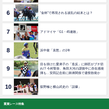
“金杯”で再現される波乱の結末とは？
アドマイヤ「G1・45連敗」
浜中俊「哀愁」の1年
目を掛けた愛弟子の「造反」に師匠がブチ切
れ!? 今村聖奈、角田大河の謹慎中に存在感発
揮も…安田記念前に師弟関係で遺恨勃発か
荻野極と横山武史の「誤爆」
重賞レース特集