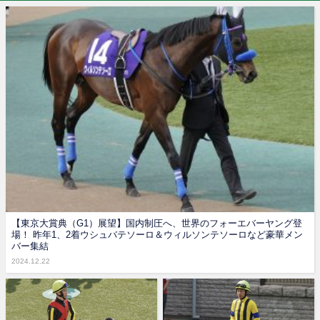
【東京大賞典（G1）展望】国内制圧へ、世界のフォーエバーヤング登
場！ 昨年1、2着ウシュバテソーロ＆ウィルソンテソーロなど豪華メン
バー集結
2024.12.22