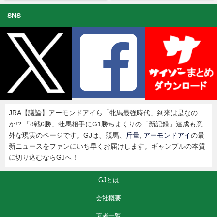
SNS
JRA【議論】アーモンドアイら「牝馬最強時代」到来は是なの
か!? 「8戦6勝」牡馬相手にG1勝ちまくりの「新記録」達成も意
外な現実のページです。GJは、競馬、
斤量
,
アーモンドアイ
の最
新ニュースをファンにいち早くお届けします。ギャンブルの本質
に切り込むならGJへ！
GJとは
会社概要
著者一覧