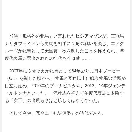
当時「規格外の牝馬」と言われた
ヒシアマゾン
が、三冠馬
ナリタブライアンら男馬を相手に互角の戦いを演じ、エアグ
ルーヴが牝馬として天皇賞・秋を制したことを称えられ、年
度代表馬に選出された90年代も今は昔……。
2007年にウオッカが牝馬として64年ぶりに日本ダービー
（G1）を制した頃から、牡馬と互角以上に戦う牝馬の活躍が
目立ち始め、2010年のブエナビスタや、2012、14年ジェンテ
ィルドンナといった、一流牡馬を抑えて年度代表馬に君臨す
る「女王」の出現もさほど珍しくはなくなった。
そして今や、完全に「牝馬優勢」の時代である。