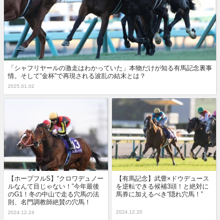
「シャフリヤールの激走はわかっていた」本物だけが知る有馬記念裏事
情。そして“金杯”で再現される波乱の結末とは？
2025.01.02
【ホープフルS】“クロワデュノー
【有馬記念】武豊×ドウデュース
ルなんて目じゃない！”今年最後
を逆転できる候補3頭！と絶対に
のG1！冬の中山で走る穴馬の法
馬券に加えるべき“隠れ穴馬！”
則、名門調教師絶賛の穴馬！
2024.12.20
2024.12.24