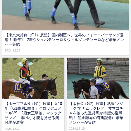
【東京大賞典（G1）展望】国内制圧へ、世界のフォーエバーヤング登
場！ 昨年1、2着ウシュバテソーロ＆ウィルソンテソーロなど豪華メン
バー集結
2024.12.22
【ホープフルS（G1）展望】近10
【阪神C（G2）展望】武豊“マジ
年「G1勝利100％」クロワデュノ
ック”でナムラクレア、ママコチ
ールVS「2歳女王撃破」マジック
ャを破った重賞馬が待望の復帰
サンズ！ 非凡な才能を見せる無
戦！ 短距離界の有馬記念に豪華
敗馬が激突
メンバーが集結
2024.12.15
2024.12.22