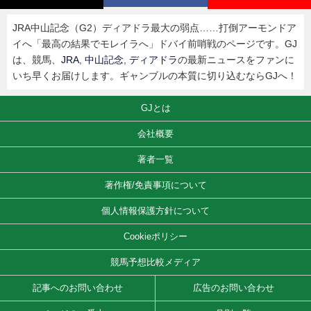
JRA中山記念（G2）ディアドラ最大の弱点……打倒アーモンドア
イへ「最高の結果でモレイラへ」ドバイ前哨戦のページです。GJ
は、競馬、
JRA
,
中山記念
,
ディアドラ
の最新ニュースをファンに
いち早くお届けします。ギャンブルの本質に切り込むならGJへ！
GJとは
会社概要
著者一覧
著作権/免責事項について
個人情報保護方針について
Cookieポリシー
競馬予想比較メディア
記事へのお問い合わせ
広告のお問い合わせ