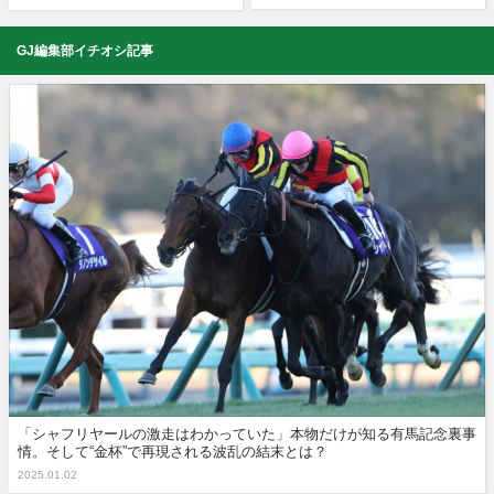
GJ編集部イチオシ記事
「シャフリヤールの激走はわかっていた」本物だけが知る有馬記念裏事
情。そして“金杯”で再現される波乱の結末とは？
2025.01.02