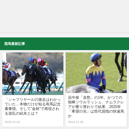
競馬最新記事
浜中俊「哀愁」の1年。かつての
「シャフリヤールの激走はわかっ
相棒ソウルラッシュ、ナムラクレ
ていた」本物だけが知る有馬記念
アが乗り替わりで結果…2025年
裏事情。そして“金杯”で再現され
「希望の光」は世代屈指の快速馬
る波乱の結末とは？
か
2025.01.02
2024.12.30