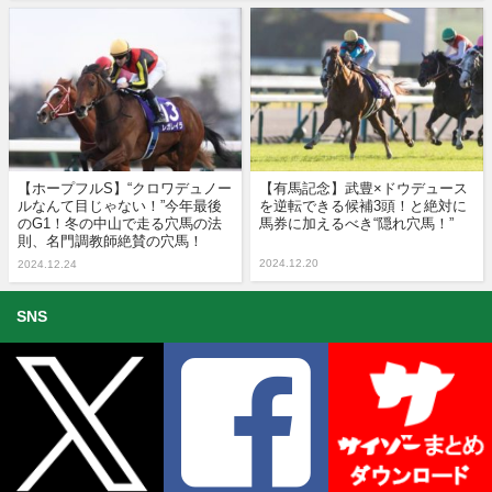
【ホープフルS】“クロワデュノー
【有馬記念】武豊×ドウデュース
ルなんて目じゃない！”今年最後
を逆転できる候補3頭！と絶対に
のG1！冬の中山で走る穴馬の法
馬券に加えるべき“隠れ穴馬！”
則、名門調教師絶賛の穴馬！
2024.12.20
2024.12.24
SNS