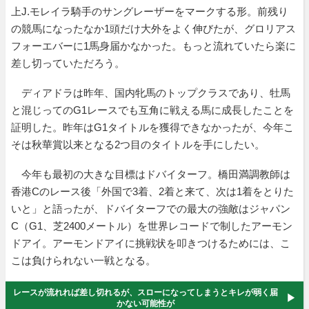
上J.モレイラ騎手のサングレーザーをマークする形。前残り
の競馬になったなか1頭だけ大外をよく伸びたが、グロリアス
フォーエバーに1馬身届かなかった。もっと流れていたら楽に
差し切っていただろう。
ディアドラは昨年、国内牝馬のトップクラスであり、牡馬
と混じってのG1レースでも互角に戦える馬に成長したことを
証明した。昨年はG1タイトルを獲得できなかったが、今年こ
そは秋華賞以来となる2つ目のタイトルを手にしたい。
今年も最初の大きな目標はドバイターフ。橋田満調教師は
香港Cのレース後「外国で3着、2着と来て、次は1着をとりた
いと」と語ったが、ドバイターフでの最大の強敵はジャパン
C（G1、芝2400メートル）を世界レコードで制したアーモン
ドアイ。アーモンドアイに挑戦状を叩きつけるためには、こ
こは負けられない一戦となる。
レースが流れれば差し切れるが、スローになってしまうとキレが弱く届
かない可能性が