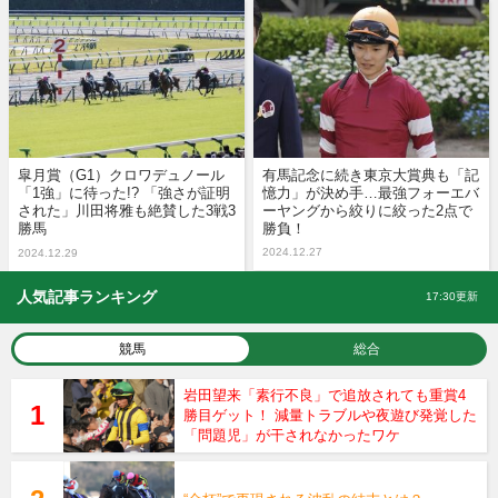
皐月賞（G1）クロワデュノール
有馬記念に続き東京大賞典も「記
「1強」に待った!? 「強さが証明
憶力」が決め手…最強フォーエバ
された」川田将雅も絶賛した3戦3
ーヤングから絞りに絞った2点で
勝馬
勝負！
2024.12.27
2024.12.29
人気記事ランキング
17:30更新
競馬
総合
岩田望来「素行不良」で追放されても重賞4
勝目ゲット！ 減量トラブルや夜遊び発覚した
「問題児」が干されなかったワケ