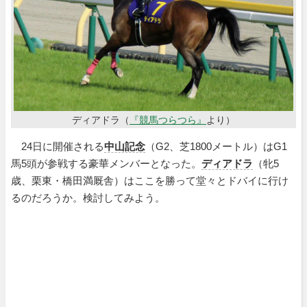
ディアドラ（
『競馬つらつら』
より）
24日に開催される
中山記念
（G2、芝1800メートル）はG1
馬5頭が参戦する豪華メンバーとなった。
ディアドラ
（牝5
歳、栗東・橋田満厩舎）はここを勝って堂々とドバイに行け
るのだろうか。検討してみよう。