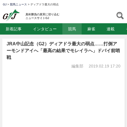
GJ
>
競馬ニュース
>
ディアドラ最大の弱点
GJ
S
真剣勝負の真実に切り込む
ニュースサイトGJ
新着記事
インタビュー
競馬
麻雀
連載
JRA中山記念（G2）ディアドラ最大の弱点……打倒ア
ーモンドアイへ「最高の結果でモレイラへ」ドバイ前哨
戦
編集部
2019.02.19 17:20