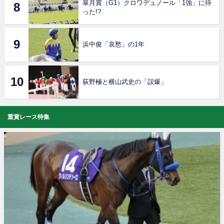
皐月賞（G1）クロワデュノール「1強」に待
った!?
浜中俊「哀愁」の1年
荻野極と横山武史の「誤爆」
重賞レース特集