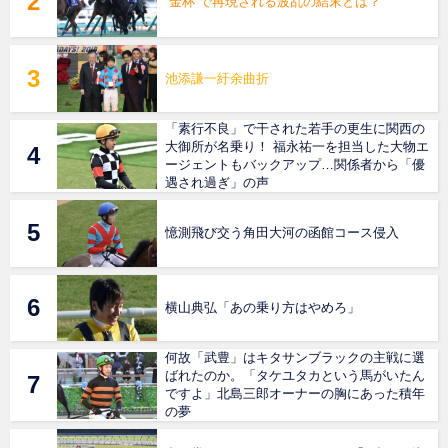
“金杯”で再現される波乱の結末とは？
池添謙一紆余曲折
「素行不良」で干された若手の更生に関西の
大御所が名乗り！ 福永祐一を担当した大物エ
ージェントもバックアップ…関係者から「優
遇され過ぎ」の声
憶測飛び交う角田大河の函館コース侵入
横山典弘「あの乗り方はやめろ」
何故「武豊」はキタサンブラックの主戦に選
ばれたのか。「タケユタカという馬がいたん
ですよ」北島三郎オーナーの胸にあった積年
の夢