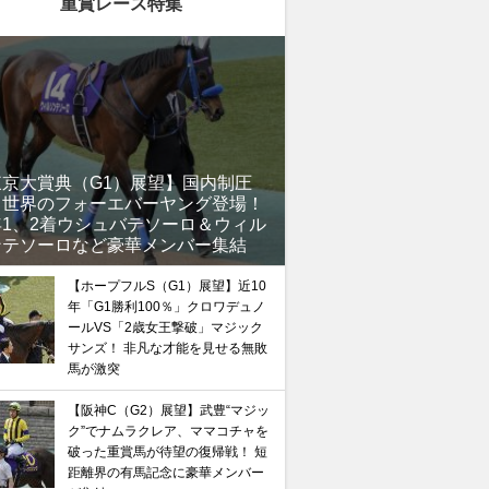
重賞レース特集
東京大賞典（G1）展望】国内制圧
、世界のフォーエバーヤング登場！
年1、2着ウシュバテソーロ＆ウィル
ンテソーロなど豪華メンバー集結
【ホープフルS（G1）展望】近10
年「G1勝利100％」クロワデュノ
ールVS「2歳女王撃破」マジック
サンズ！ 非凡な才能を見せる無敗
馬が激突
【阪神C（G2）展望】武豊“マジッ
ク”でナムラクレア、ママコチャを
破った重賞馬が待望の復帰戦！ 短
距離界の有馬記念に豪華メンバー