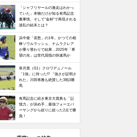
「シャフリヤールの激走はわかっ
ていた」本物だけが知る有馬記念
裏事情。そして“金杯”で再現される
波乱の結末とは？
浜中俊「哀愁」の1年。かつての相
棒ソウルラッシュ、ナムラクレア
が乗り替わりで結果…2025年「希
望の光」は世代屈指の快速馬か
皐月賞（G1）クロワデュノール
「1強」に待った!? 「強さが証明さ
れた」川田将雅も絶賛した3戦3勝
ャフリヤールの激走はわかっていた」本物だけが知る有
馬
“金杯”で再現される波乱の結末とは？
有馬記念に続き東京大賞典も「記
憶力」が決め手…最強フォーエバ
ーヤングから絞りに絞った2点で勝
負！