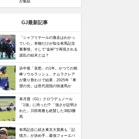
が集結
GJ最新記事
「シャフリヤールの激走はわかっ
ていた」本物だけが知る有馬記念
裏事情。そして“金杯”で再現される
波乱の結末とは？
浜中俊「哀愁」の1年。かつての相
棒ソウルラッシュ、ナムラクレア
が乗り替わりで結果…2025年「希
望の光」は世代屈指の快速馬か
皐月賞（G1）クロワデュノール
「1強」に待った!? 「強さが証明さ
れた」川田将雅も絶賛した3戦3勝
馬
有馬記念に続き東京大賞典も「記
憶力」が決め手…最強フォーエバ