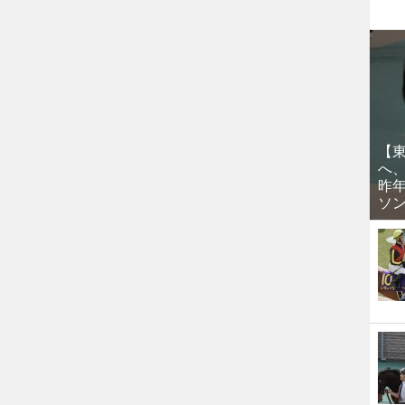
【
へ
昨
ソ