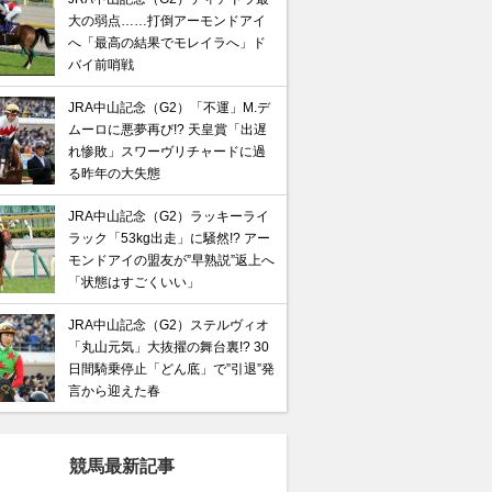
大の弱点……打倒アーモンドアイ
へ「最高の結果でモレイラへ」ド
バイ前哨戦
JRA中山記念（G2）「不運」M.デ
ムーロに悪夢再び!? 天皇賞「出遅
れ惨敗」スワーヴリチャードに過
る昨年の大失態
JRA中山記念（G2）ラッキーライ
ラック「53kg出走」に騒然!? アー
モンドアイの盟友が”早熟説”返上へ
「状態はすごくいい」
JRA中山記念（G2）ステルヴィオ
「丸山元気」大抜擢の舞台裏!? 30
日間騎乗停止「どん底」で”引退”発
言から迎えた春
競馬最新記事