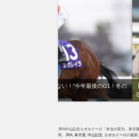
”今年最後のG1！冬の
【有馬記念】武豊×ドウデュー
るべき“隠れ穴馬！”
JRA中山記念エポカドーロ「本当の実力」皐月
馬、
JRA
,
皐月賞
,
中山記念
,
エポカドーロ
の最新