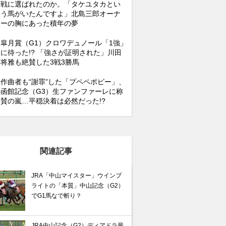
戦に選ばれたのか。「タケユタカとい
う馬がいたんですよ」北島三郎オーナ
ーの胸にあった積年の夢
皐月賞（G1）クロワデュノール「1強」
に待った!? 「強さが証明された」川田
将雅も絶賛した3戦3勝馬
作曲者も“謝罪”した「プペペポピー」、
函館記念（G3）生ファンファーレに称
賛の嵐…平穏決着は必然だった!?
関連記事
JRA「中山マイスター」ウインブ
ライトの「本質」中山記念（G2）
でG1馬なで斬り？
JRA中山記念（G2）ディアドラ最