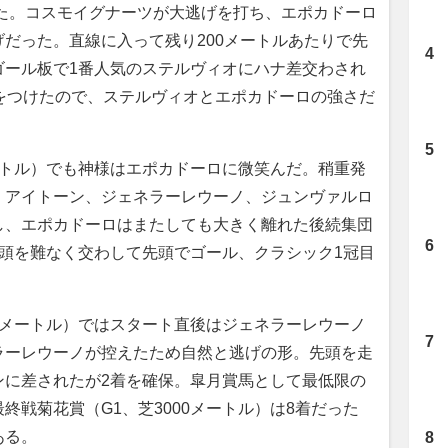
だった。コスモイグナーツが大逃げを打ち、エポカドーロ
だった。直線に入って残り200メートルあたりで先
ゴール板で1番人気のステルヴィオにハナ差交わされ
をつけたので、ステルヴィオとエポカドーロの強さだ
ートル）でも神様はエポカドーロに微笑んだ。稍重発
、アイトーン、ジェネラーレウーノ、ジュンヴァルロ
し、エポカドーロはまたしても大きく離れた後続集団
頭を難なく交わして先頭でゴール、クラシック1冠目
0メートル）ではスタート直後はジェネラーレウーノ
ラーレウーノが控えたため自然と逃げの形。先頭を走
ンに差されたが2着を確保。皐月賞馬として最低限の
終戦菊花賞（G1、芝3000メートル）は8着だった
ある。