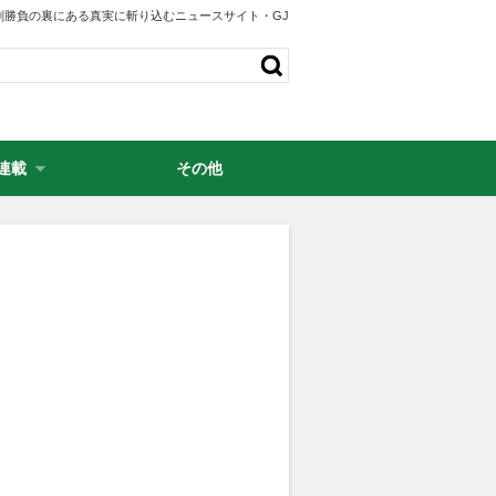
剣勝負の裏にある真実に斬り込むニュースサイト・GJ
連載
その他
・