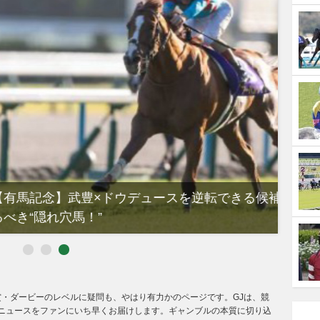
スを逆転できる候補3頭！と絶対に馬券に加え
「シ
して
賞・ダービーのレベルに疑問も、やはり有力かのページです。GJは、競
ニュースをファンにいち早くお届けします。ギャンブルの本質に切り込