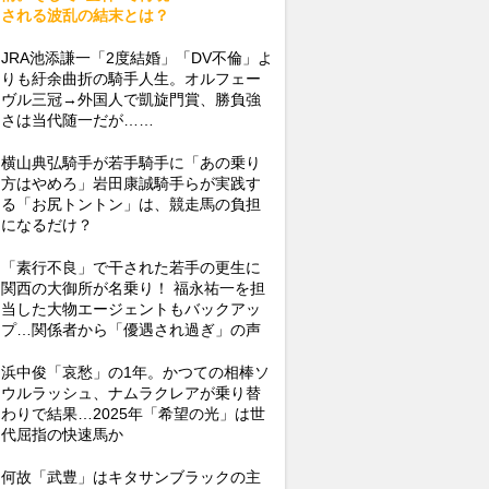
される波乱の結末とは？
JRA池添謙一「2度結婚」「DV不倫」よ
りも紆余曲折の騎手人生。オルフェー
ヴル三冠→外国人で凱旋門賞、勝負強
さは当代随一だが……
横山典弘騎手が若手騎手に「あの乗り
方はやめろ」岩田康誠騎手らが実践す
る「お尻トントン」は、競走馬の負担
になるだけ？
「素行不良」で干された若手の更生に
関西の大御所が名乗り！ 福永祐一を担
当した大物エージェントもバックアッ
プ…関係者から「優遇され過ぎ」の声
浜中俊「哀愁」の1年。かつての相棒ソ
ウルラッシュ、ナムラクレアが乗り替
わりで結果…2025年「希望の光」は世
代屈指の快速馬か
何故「武豊」はキタサンブラックの主