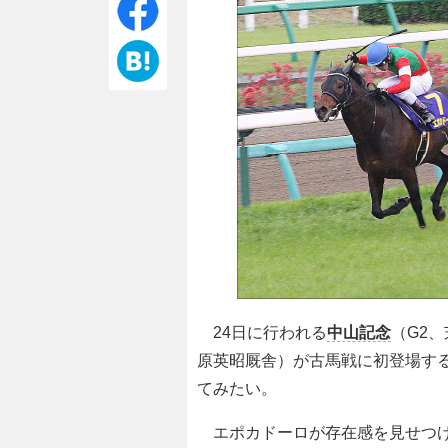
24日に行われる
中山記念
（G2、
原英昭厩舎）が古馬戦に初登場す
てみたい。
エポカドーロが存在感を見せつけ