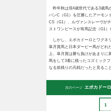
昨年秋は現4歳世代である3歳馬
パンC（G1）を圧勝したアーモン
CS（G1）、ルヴァンスレーヴがチ
ストワンピースが有馬記念（G1）
しかし、エポカドーロとワグネリ
皐月賞馬と日本ダービー馬がどれ
上、皐月賞は勝ち負けがあまりに展
馬をして3着に残ったコズミック
なる前残りの凡戦だったと見るこ
エポカドーロ
次のページ
1