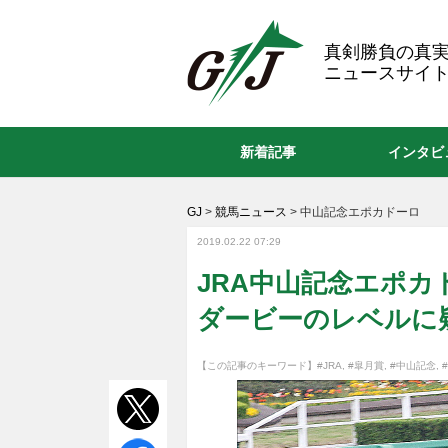
GJ
真剣勝負の真
ニュースサイト
新着記事
インタビ
GJ
>
競馬ニュース
>
中山記念エポカドーロ
2019.02.22 07:29
JRA中山記念エポ
ダービーのレベルに
【この記事のキーワード】
#JRA
,
#皐月賞
,
#中山記念
,