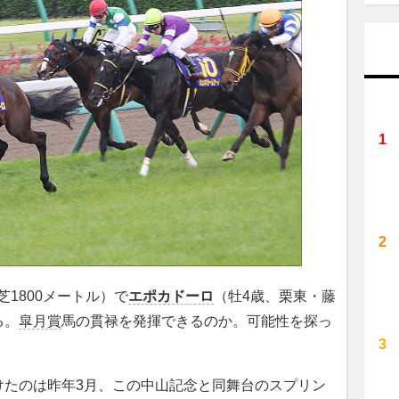
芝1800メートル）で
エポカドーロ
（牡4歳、栗東・藤
る。
皐月賞
馬の貫禄を発揮できるのか。可能性を探っ
たのは昨年3月、この中山記念と同舞台のスプリン