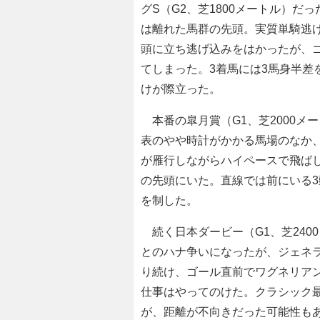
グS（G2、芝1800メートル）
は離れた馬群の先頭。実質単騎逃げ
頭に立ち逃げ込みをはかったが、
てしまった。3着馬には3馬身半差
けが際立った。
本番の皐月賞（G1、芝2000メ
表のやや時計がかかる馬場のなか
が雁行しながらハイペースで飛ば
の先頭にいた。直線では前にいる3
を制した。
続く日本ダービー（G1、芝240
とのハナ争いになったが、ジェネ
り続け、ゴール直前でワグネリア
仕事はやってのけた。クラシック最
が、距離が不向きだった可能性も