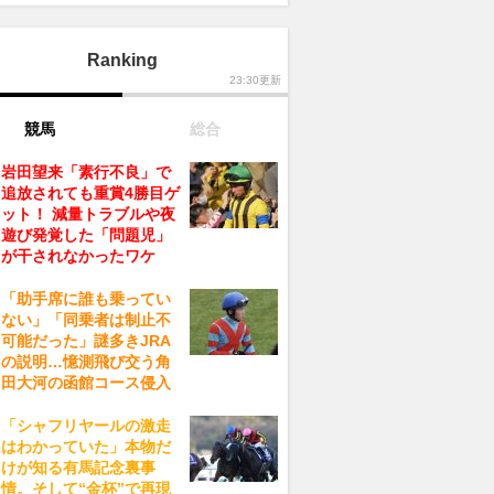
Ranking
23:30更新
競馬
総合
岩田望来「素行不良」で
追放されても重賞4勝目ゲ
ット！ 減量トラブルや夜
遊び発覚した「問題児」
が干されなかったワケ
「助手席に誰も乗ってい
ない」「同乗者は制止不
可能だった」謎多きJRA
の説明…憶測飛び交う角
田大河の函館コース侵入
「シャフリヤールの激走
はわかっていた」本物だ
けが知る有馬記念裏事
情。そして“金杯”で再現