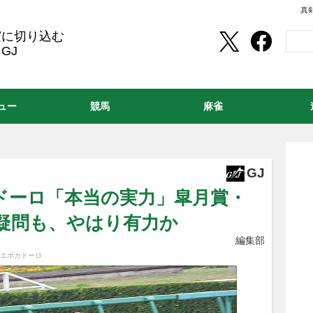
真
実に切り込む
GJ
ュー
競馬
麻雀
GJ
カドーロ「本当の実力」皐月賞・
疑問も、やはり有力か
編集部
#エポカドーロ