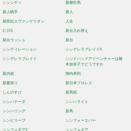
シンシティ
新種牡馬
新人騎手
新人
新世紀エヴァンゲリオン
人生
仁川S
新台入れ替え
新台ラッシュ
新台
シンティレーション
シンデレラブレイド4
シンデレラブレイド
シンドバッドアドベンチャーは榎
本加奈子でどうですか
新内規
陣内孝則
新夏祭り
新日本プロレス
しんのすけ
新馬戦
シンハナーダ
シンハライト
シンハリング
新馬
シンビリーブ
シンフォーエバー
シンフォギア2
シンフォギア