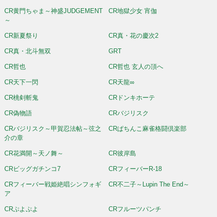
CR黄門ちゃま～神盛JUDGEMENT
CR地獄少女 宵伽
～
CR新夏祭り
CR真・花の慶次2
CR真・北斗無双
GRT
CR哲也
CR哲也 玄人の頂へ
CR天下一閃
CR天龍∞
CR桃剣斬鬼
CRドンキホーテ
CR偽物語
CRバジリスク
CRバジリスク～甲賀忍法帖～弦之
CRぱちんこ麻雀格闘倶楽部
介の章
CR花満開～天ノ舞～
CR彼岸島
CRビッグガチンコ7
CRフィーバーR-18
CRフィーバー戦姫絶唱シンフォギ
CR不二子～Lupin The End～
ア
CRぷよぷよ
CRフルーツパンチ