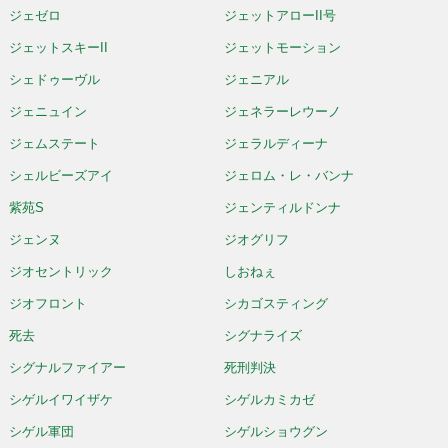
ジェゼロ
ジェットアローII号
ジェットスキーII
ジェットモーション
シェドゥーヴル
ジェニアル
ジェニュイン
ジェネラーレウーノ
ジェムステート
ジェラルディーナ
シェルビーズアイ
ジェロム・レ・バンナ
紫苑S
ジェンティルドンナ
ジェンヌ
ジオグリフ
ジオセントリック
しおねぇ
ジオフロント
シカゴスティング
死去
シグナライズ
シグナルファイアー
死刑判決
シゲルイワイザケ
シゲルカミカゼ
シゲル軍団
シゲルショウグン