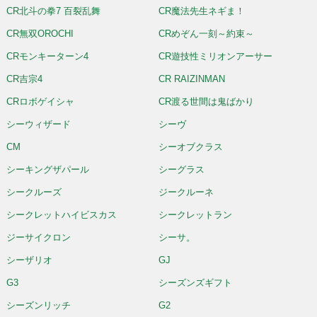
CR北斗の拳7 百裂乱舞
CR魔法先生ネギま！
CR無双OROCHI
CRめぞん一刻～約束～
CRモンキーターン4
CR遊技性ミリオンアーサー
CR吉宗4
CR RAIZINMAN
CRロボゲイシャ
CR渡る世間は鬼ばかり
シーウィザード
シーヴ
CM
シーオブクラス
シーキングザパール
シーグラス
シークルーズ
ジークルーネ
シークレットハイビスカス
シークレットラン
ジーサイクロン
シーサ。
シーザリオ
GJ
G3
シーズンズギフト
シーズンリッチ
G2