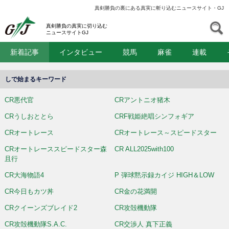
真剣勝負の裏にある真実に斬り込むニュースサイト・GJ
GJ
S
真剣勝負の真実に切り込む
ニュースサイトGJ
新着記事
インタビュー
競馬
麻雀
連載
しで始まるキーワード
CR悪代官
CRアントニオ猪木
CRうしおととら
CRF戦姫絶唱シンフォギア
CRオートレース
CRオートレース～スピードスター
CRオートレーススピードスター森
CR ALL2025with100
且行
CR大海物語4
P 弾球黙示録カイジ HIGH＆LOW
CR今日もカツ丼
CR金の花満開
CRクイーンズブレイド2
CR攻殻機動隊
CR攻殻機動隊S.A.C.
CR交渉人 真下正義