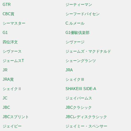
GTR
ジーティーマン
CBC賞
シーフードパイセン
シーマスター
C.ルメール
G1
G1優駿倶楽部
四位洋文
シヴァージ
シヴァース
ジェームズ・マクドナルド
ジェームスT
シェーングランツ
JR
JRA
JRA賞
シェイクⅢ
シェイクⅡ
SHAKEIII SIDE-A
JC
ジェイパームス
JBC
JBCクラシック
JBCスプリント
JBCレディスクラシック
ジェイビー
ジェイミー・スペンサー