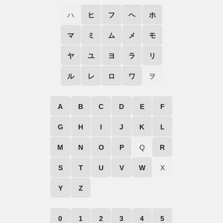
ハ
ヒ
フ
ヘ
ホ
マ
ミ
ム
メ
モ
ヤ
ユ
ヨ
ラ
リ
ル
レ
ロ
ワ
ヲ
A
B
C
D
E
F
G
H
I
J
K
L
M
N
O
P
Q
R
S
T
U
V
W
X
Y
Z
0
1
2
3
4
5