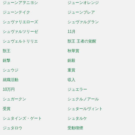
ジューンアヲニヨシ
ジューンオレンジ
ジューンテイク
ジューンブレア
シュヴァリエローズ
シュヴァルグラン
シュヴァルツリーゼ
11月
シュヴェルトリリエ
獣王 王者の覚醒
獣王
秋華賞
銃撃
銃殺
シュウジ
重賞
就職活動
収入
10万円
ジュエラー
シュガークン
シュクルノアール
受賞
シュタールヴィント
シュタインズ・ゲート
シュタルケ
ジュタロウ
受動喫煙