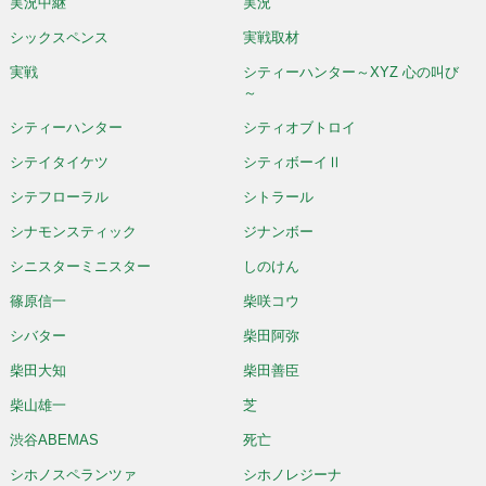
実況中継
実況
シックスペンス
実戦取材
実戦
シティーハンター～XYZ 心の叫び
～
シティーハンター
シティオブトロイ
シテイタイケツ
シティボーイⅡ
シテフローラル
シトラール
シナモンスティック
ジナンボー
シニスターミニスター
しのけん
篠原信一
柴咲コウ
シバター
柴田阿弥
柴田大知
柴田善臣
柴山雄一
芝
渋谷ABEMAS
死亡
シホノスペランツァ
シホノレジーナ