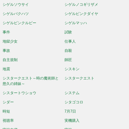
シゲルソウサイ
シゲルノコギリザメ
シゲルバクハツ
シゲルピンクダイヤ
シゲルピンクルビー
シゲルマッハ
事件
試験
地獄少女
仕事人
事故
自殺
自主規制
師匠
地震
シスキン
シスタークエスト～時の魔術師と
シスタークエスト
悠久の姉妹～
シスタートウショウ
システム
シダー
シタゴコロ
時短
7月7日
視聴率
実機購入