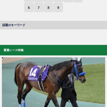
6
7
8
9
話題のキーワード
重賞レース特集