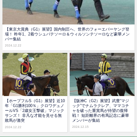
【東京大賞典（G1）展望】国内制圧へ、世界のフォーエバーヤング登
場！ 昨年1、2着ウシュバテソーロ＆ウィルソンテソーロなど豪華メン
バー集結
2024.12.22
【ホープフルS（G1）展望】近10
【阪神C（G2）展望】武豊“マジ
年「G1勝利100％」クロワデュノ
ック”でナムラクレア、ママコチ
ールVS「2歳女王撃破」マジック
ャを破った重賞馬が待望の復帰
サンズ！ 非凡な才能を見せる無
戦！ 短距離界の有馬記念に豪華
敗馬が激突
メンバーが集結
2024.12.15
2024.12.22