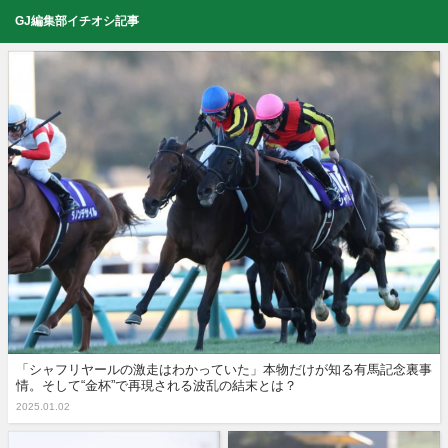
GJ編集部イチオシ記事
「シャフリヤールの激走はわかっていた」本物だけが知る有馬記念裏事
情。そして“金杯”で再現される波乱の結末とは？
2025.01.02