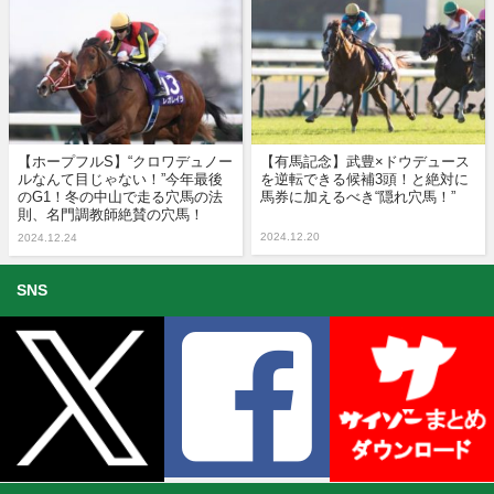
【ホープフルS】“クロワデュノー
【有馬記念】武豊×ドウデュース
ルなんて目じゃない！”今年最後
を逆転できる候補3頭！と絶対に
のG1！冬の中山で走る穴馬の法
馬券に加えるべき“隠れ穴馬！”
則、名門調教師絶賛の穴馬！
2024.12.20
2024.12.24
SNS