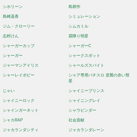
シホリーン
島耕作
島崎遥香
シミュレーション
ジム・クローリー
シムカミル
志村けん
霜降り明星
シャーガーカップ
シャーガーC
シャーガー
シャークスポット
ジャーマンアイリス
シャールズスパイト
シャーレイポピー
シャア専用パチスロ 逆襲の赤い彗
星
じゃい
シャイニープリンス
シャイニーロック
シャイニングレイ
シャインガーネット
シャウビンダー
シャカRAP
社会貢献
ジャカランダシティ
ジャカランダレーン