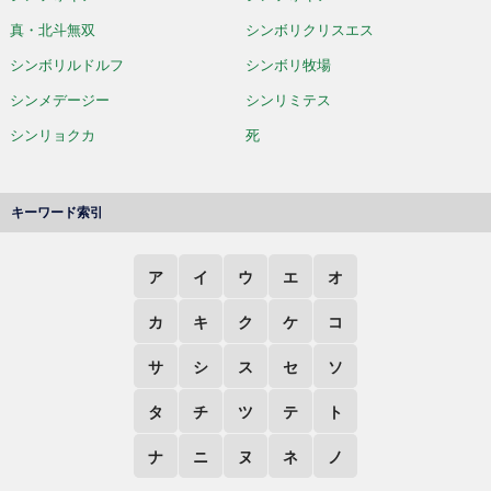
真・北斗無双
シンボリクリスエス
シンボリルドルフ
シンボリ牧場
シンメデージー
シンリミテス
シンリョクカ
死
キーワード索引
ア
イ
ウ
エ
オ
カ
キ
ク
ケ
コ
サ
シ
ス
セ
ソ
タ
チ
ツ
テ
ト
ナ
ニ
ヌ
ネ
ノ