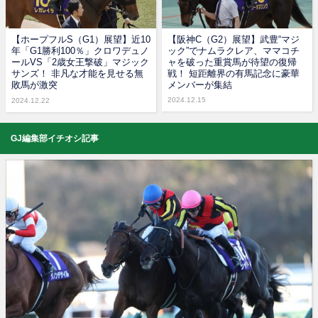
【ホープフルS（G1）展望】近10
【阪神C（G2）展望】武豊“マジ
年「G1勝利100％」クロワデュノ
ック”でナムラクレア、ママコチ
ールVS「2歳女王撃破」マジック
ャを破った重賞馬が待望の復帰
サンズ！ 非凡な才能を見せる無
戦！ 短距離界の有馬記念に豪華
敗馬が激突
メンバーが集結
2024.12.15
2024.12.22
GJ編集部イチオシ記事