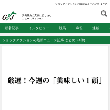
ショックアクションの最新ニュース記事 まとめ
S
GJ
真剣勝負の真実に切り込む
ニュースサイトGJ
新着記事
インタビュー
競馬
麻雀
連載
ショックアクションの最新ニュース記事 まとめ
(4件)