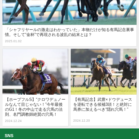
「シャフリヤールの激走はわかっていた」本物だけが知る有馬記念裏事
情。そして“金杯”で再現される波乱の結末とは？
2025.01.02
【ホープフルS】“クロワデュノー
【有馬記念】武豊×ドウデュース
ルなんて目じゃない！”今年最後
を逆転できる候補3頭！と絶対に
のG1！冬の中山で走る穴馬の法
馬券に加えるべき“隠れ穴馬！”
則、名門調教師絶賛の穴馬！
2024.12.20
2024.12.24
SNS