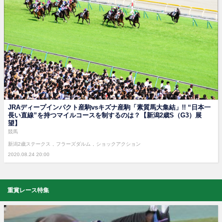
JRAディープインパクト産駒vsキズナ産駒「素質馬大集結」!! “日本一
長い直線”を持つマイルコースを制するのは？【新潟2歳S（G3）展
望】
競馬
新潟2歳ステークス
フラーズダルム
ショックアクション
2020.08.24 20:00
重賞レース特集