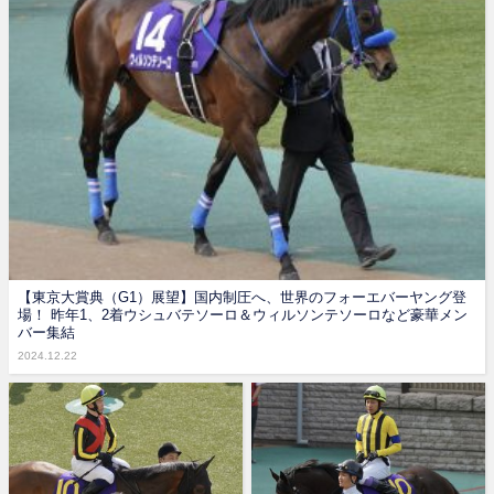
【東京大賞典（G1）展望】国内制圧へ、世界のフォーエバーヤング登
場！ 昨年1、2着ウシュバテソーロ＆ウィルソンテソーロなど豪華メン
バー集結
2024.12.22