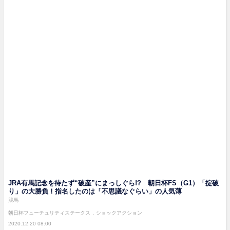
JRA有馬記念を待たず“破産”にまっしぐら!? 朝日杯FS（G1）「掟破
り」の大勝負！指名したのは「不思議なぐらい」の人気薄
競馬
朝日杯フューチュリティステークス
ショックアクション
2020.12.20 08:00