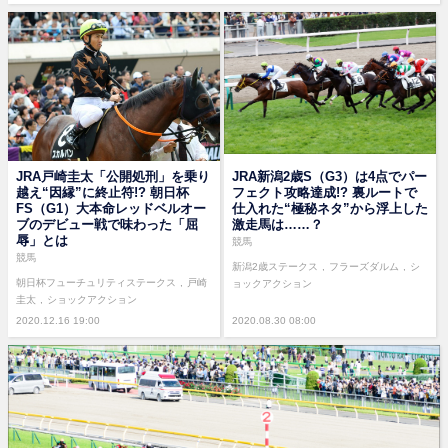
JRA戸崎圭太「公開処刑」を乗り
JRA新潟2歳S（G3）は4点でパー
越え“因縁”に終止符!? 朝日杯
フェクト攻略達成!? 裏ルートで
FS（G1）大本命レッドベルオー
仕入れた“極秘ネタ”から浮上した
ブのデビュー戦で味わった「屈
激走馬は……？
辱」とは
競馬
競馬
新潟2歳ステークス
フラーズダルム
シ
朝日杯フューチュリティステークス
戸崎
ョックアクション
圭太
ショックアクション
2020.12.16 19:00
2020.08.30 08:00