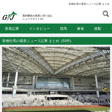
新種牡馬の最新ニュース記事 まとめ
S
GJ
真剣勝負の真実に切り込む
ニュースサイトGJ
新着記事
インタビュー
競馬
麻雀
連載
新種牡馬の最新ニュース記事 まとめ
(50件)