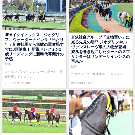
JRAイクイノックス、ジオグリ
JRA社台グループ「先物買い」に
フ、ウォーターナビレラ「当たり
光る先見の明!? ジオグリフやル
年」新種牡馬から無敗の重賞馬す
ヴァンスレーヴ級の大物が登場、
でに3頭誕生！ 新鋭ドレフォン2
旋風を巻き起こしたダートのスプ
歳リーディングに新時代幕開けの
リンターはサンデーサイレンスの
予感
再来か
競馬
競馬
キタサンブラック
シルバーステート
新
社台グループ
新種牡馬
ドレフォン
種牡馬
ドレフォン
2021.11.21 19:00
2021.09.16 07:00