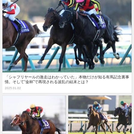
「シャフリヤールの激走はわかっていた」本物だけが知る有馬記念裏事
情。そして“金杯”で再現される波乱の結末とは？
2025.01.02