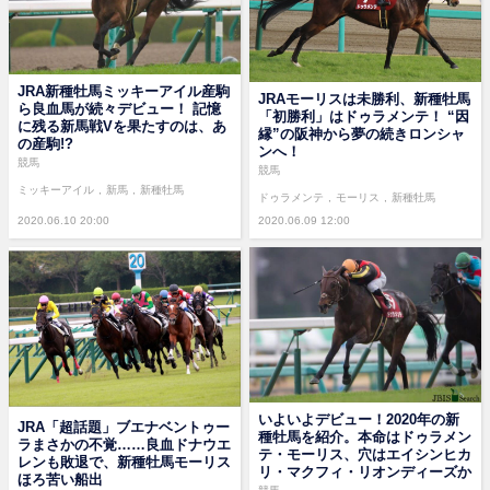
JRA新種牡馬ミッキーアイル産駒
JRAモーリスは未勝利、新種牡馬
ら良血馬が続々デビュー！ 記憶
「初勝利」はドゥラメンテ！ “因
に残る新馬戦Vを果たすのは、あ
縁”の阪神から夢の続きロンシャ
の産駒!?
ンへ！
競馬
競馬
ミッキーアイル
新馬
新種牡馬
ドゥラメンテ
モーリス
新種牡馬
2020.06.10 20:00
2020.06.09 12:00
いよいよデビュー！2020年の新
JRA「超話題」ブエナベントゥー
種牡馬を紹介。本命はドゥラメン
ラまさかの不覚……良血ドナウエ
テ・モーリス、穴はエイシンヒカ
レンも敗退で、新種牡馬モーリス
リ・マクフィ・リオンディーズか
ほろ苦い船出