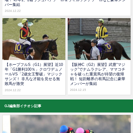
バー集結
2024.12.22
【ホープフルS（G1）展望】近10
【阪神C（G2）展望】武豊“マジ
年「G1勝利100％」クロワデュノ
ック”でナムラクレア、ママコチ
ールVS「2歳女王撃破」マジック
ャを破った重賞馬が待望の復帰
サンズ！ 非凡な才能を見せる無
戦！ 短距離界の有馬記念に豪華
敗馬が激突
メンバーが集結
2024.12.15
2024.12.22
GJ編集部イチオシ記事