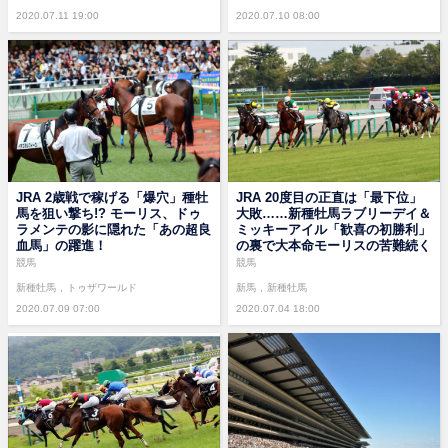
2020.07.11 19:00
2020.07.10 08:00
JRA 2歳戦で稼げる「爆穴」種牡
JRA 20度目の正直は「最下位」
馬を狙い撃ち!? モーリス、ドゥ
大敗……新種牡馬ラブリーデイ＆
ラメンテの影に隠れた「あの超良
ミッキーアイル「歓喜の初勝利」
血馬」の躍進！
の裏で大本命モーリスの苦難続く
競馬
競馬
新種牡馬
トゥザワールド
新馬
新種牡馬
2020.07.09 07:00
2020.07.04 18:00