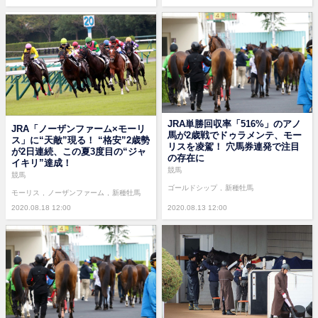
JRA単勝回収率「516%」のアノ
JRA「ノーザンファーム×モーリ
馬が2歳戦でドゥラメンテ、モー
ス」に“天敵”現る！ “格安”2歳勢
リスを凌駕！ 穴馬券連発で注目
が2日連続、この夏3度目の“ジャ
の存在に
イキリ”達成！
競馬
競馬
ゴールドシップ
新種牡馬
モーリス
ノーザンファーム
新種牡馬
2020.08.18 12:00
2020.08.13 12:00