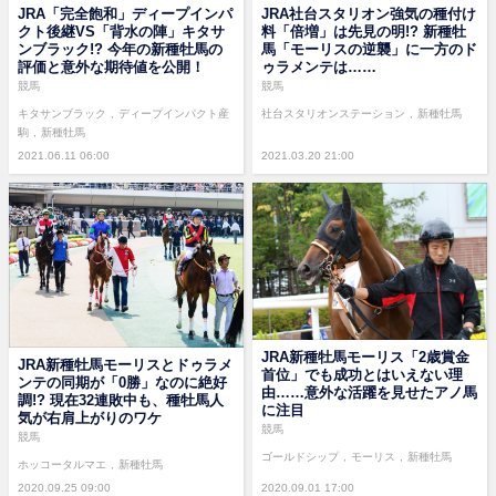
JRA社台スタリオン強気の種付け
JRA「完全飽和」ディープインパ
料「倍増」は先見の明!? 新種牡
クト後継VS「背水の陣」キタサ
馬「モーリスの逆襲」に一方のド
ンブラック!? 今年の新種牡馬の
ゥラメンテは……
評価と意外な期待値を公開！
競馬
競馬
社台スタリオンステーション
新種牡馬
キタサンブラック
ディープインパクト産
駒
新種牡馬
2021.06.11 06:00
2021.03.20 21:00
JRA新種牡馬モーリス「2歳賞金
JRA新種牡馬モーリスとドゥラメ
首位」でも成功とはいえない理
ンテの同期が「0勝」なのに絶好
由……意外な活躍を見せたアノ馬
調!? 現在32連敗中も、種牡馬人
に注目
気が右肩上がりのワケ
競馬
競馬
ゴールドシップ
モーリス
新種牡馬
ホッコータルマエ
新種牡馬
2020.09.25 09:00
2020.09.01 17:00