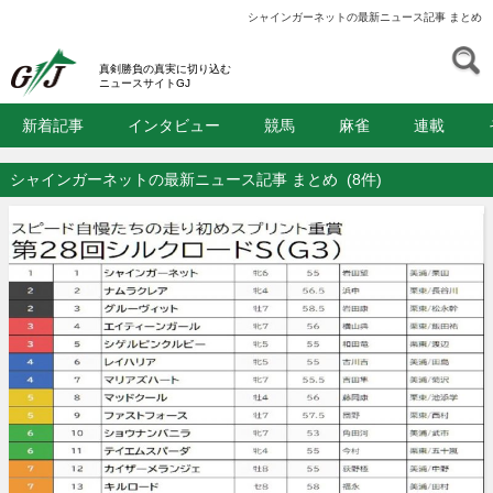
シャインガーネットの最新ニュース記事 まとめ
S
GJ
真剣勝負の真実に切り込む
ニュースサイトGJ
新着記事
インタビュー
競馬
麻雀
連載
シャインガーネットの最新ニュース記事 まとめ
(8件)