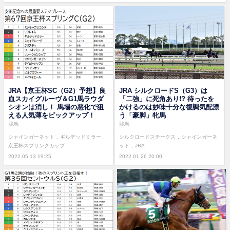
JRA【京王杯SC（G2）予想】良
JRA シルクロードS（G3）は
血スカイグルーヴ＆G1馬ラウダ
「二強」に死角あり!? 待ったを
シオンは消し！ 馬場の悪化で狙
かけるのは妙味十分な復調気配漂
える人気薄をピックアップ！
う「豪脚」牝馬
競馬
競馬
シャインガーネット
ギルデッドミラー
シルクロードステークス
シャインガーネ
京王杯スプリングカップ
ット
JRA
2022.05.13 19:25
2022.01.26 20:00