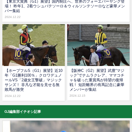
【東京大賞典（G1）展望】国内制圧へ、世界のフォーエバーヤング登
場！ 昨年1、2着ウシュバテソーロ＆ウィルソンテソーロなど豪華メン
バー集結
2024.12.22
【ホープフルS（G1）展望】近10
【阪神C（G2）展望】武豊“マジ
年「G1勝利100％」クロワデュノ
ック”でナムラクレア、ママコチ
ールVS「2歳女王撃破」マジック
ャを破った重賞馬が待望の復帰
サンズ！ 非凡な才能を見せる無
戦！ 短距離界の有馬記念に豪華
敗馬が激突
メンバーが集結
2024.12.15
2024.12.22
GJ編集部イチオシ記事