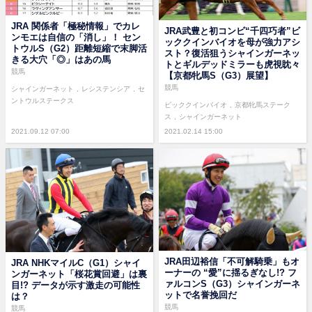
JRA 関係者「極秘情報」でカレ
JRA武豊と初コンビ“千四巧者”ビ
ンモエは自信の「消し」！ セン
ッククインバイオを母が強力アシ
トウルS（G2）距離短縮で末脚活
スト？復活狙うシャインガーネッ
きる大穴「◎」はあの馬
トとギルデッドミラーも虎視眈々
競馬
【京都牝馬S（G3）展望】
競馬
シャインガーネット
レシステンシア
セ
ントウルステークス
ビッククインバイオ
京都牝馬ステーク
ス
シャインガーネット
2021.09.12 07:00
2021.02.14 15:00
JRA田辺裕信「不可解騎乗」もオ
JRA NHKマイルC（G1）シャイ
ーナーの “愛”に揺るぎなし!? フ
ンガーネット「桜花賞回避」は裏
ァルコンS（G3）シャインガーネ
目!? データが示す激走の可能性
ットで名誉挽回だ
は？
競馬
競馬