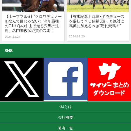
【ホープフルS】“クロワデュノー
【有馬記念】武豊×ドウデュース
ルなんて目じゃない！”今年最後
を逆転できる候補3頭！と絶対に
のG1！冬の中山で走る穴馬の法
馬券に加えるべき“隠れ穴馬！”
則、名門調教師絶賛の穴馬！
2024.12.20
2024.12.24
SNS
GJとは
会社概要
著者一覧