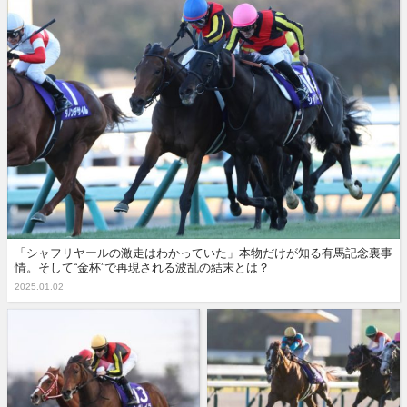
「シャフリヤールの激走はわかっていた」本物だけが知る有馬記念裏事
情。そして“金杯”で再現される波乱の結末とは？
2025.01.02