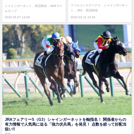
ファルコンステークス
シャインガーネッ
シャインガーネット
田辺裕信
NHKマイ
ト
JRA
田辺裕信
ルカップ
2020.05.07 14:00
2020.03.11 13:34
JRAフェアリーS（G3）シャインガーネットを軸指名！ 関係者からの
有力情報で人気馬に迫る「強力伏兵馬」を発見！ 点数を絞って好配当
狙い!!