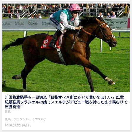
川田将雅騎手も一目惚れ「目指すべき所にたどり着いてほしい」21世
紀最強馬フランケルの娘ミスエルテがデビュー戦を持ったまま馬なりで
圧勝発進！
競馬
競馬
フランケル
ミエスルテ
2016.09.25 10:18