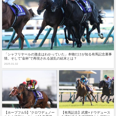
「シャフリヤールの激走はわかっていた」本物だけが知る有馬記念裏事
情。そして“金杯”で再現される波乱の結末とは？
2025.01.02
【ホープフルS】“クロワデュノー
【有馬記念】武豊×ドウデュース