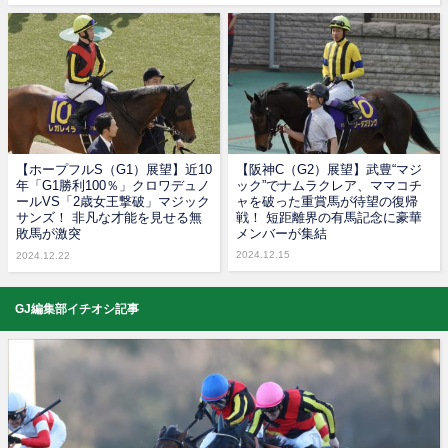
【ホープフルS（G1）展望】近10
【阪神C（G2）展望】武豊“マジ
年「G1勝利100％」クロワデュノ
ック”でナムラクレア、ママコチ
ールVS「2歳女王撃破」マジック
ャを破った重賞馬が待望の復帰
サンズ！ 非凡な才能を見せる無
戦！ 短距離界の有馬記念に豪華
敗馬が激突
メンバーが集結
2024.12.15
2024.12.22
GJ編集部イチオシ記事