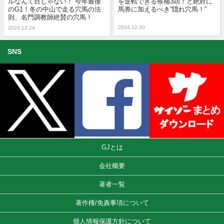
ルなんて目じゃない！”今年最後
を逆転できる候補3頭！と絶対に
のG1！冬の中山で走る穴馬の法
馬券に加えるべき“隠れ穴馬！”
則、名門調教師絶賛の穴馬！
2024.12.20
2024.12.24
SNS
GJとは
会社概要
著者一覧
著作権/免責事項について
個人情報保護方針について