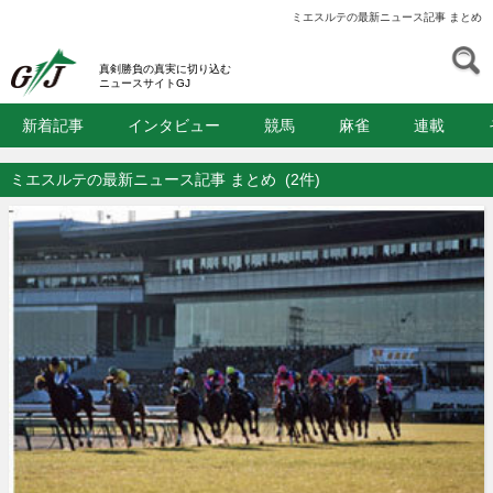
ミエスルテの最新ニュース記事 まとめ
S
GJ
真剣勝負の真実に切り込む
ニュースサイトGJ
新着記事
インタビュー
競馬
麻雀
連載
ミエスルテの最新ニュース記事 まとめ
(2件)