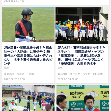
2023.11.26 07:00
JRA武豊や岡部幸雄を超えた福永
JRA名門・藤沢和雄厩舎を支えた
祐一の「大記録」に黄信号!? 騎
名手たち！ 岡部幸雄がトップの
乗停止や落馬負傷はもはや許され
「重賞35勝」、武豊は6位の5
ない、名手を襲う過去最大級のピ
勝、 最強はC.ルメールではなく
ンチ
「脱税疑惑」の世界的名手
競馬
競馬
岡部幸雄
福永祐一
武豊
藤沢和雄
オリビエ・ペリエ
岡部幸雄
2022.06.28 18:00
2022.03.03 09:00