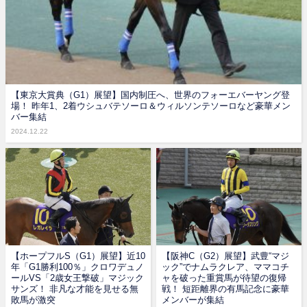
【東京大賞典（G1）展望】国内制圧へ、世界のフォーエバーヤング登
場！ 昨年1、2着ウシュバテソーロ＆ウィルソンテソーロなど豪華メン
バー集結
2024.12.22
【ホープフルS（G1）展望】近10
【阪神C（G2）展望】武豊“マジ
年「G1勝利100％」クロワデュノ
ック”でナムラクレア、ママコチ
ールVS「2歳女王撃破」マジック
ャを破った重賞馬が待望の復帰
サンズ！ 非凡な才能を見せる無
戦！ 短距離界の有馬記念に豪華
敗馬が激突
メンバーが集結