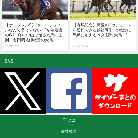
【ホープフルS】“クロワデュノー
【有馬記念】武豊×ドウデュース
ルなんて目じゃない！”今年最後
を逆転できる候補3頭！と絶対に
のG1！冬の中山で走る穴馬の法
馬券に加えるべき“隠れ穴馬！”
則、名門調教師絶賛の穴馬！
2024.12.20
2024.12.24
SNS
GJとは
会社概要