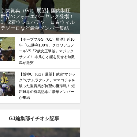
東京大賞典（G1）展望】国内制圧
、世界のフォーエバーヤング登場！
年1、2着ウシュバテソーロ＆ウィル
ンテソーロなど豪華メンバー集結
【ホープフルS（G1）展望】近10
年「G1勝利100％」クロワデュノ
ールVS「2歳女王撃破」マジック
サンズ！ 非凡な才能を見せる無敗
馬が激突
【阪神C（G2）展望】武豊“マジッ
ク”でナムラクレア、ママコチャを
破った重賞馬が待望の復帰戦！ 短
距離界の有馬記念に豪華メンバー
が集結
GJ編集部イチオシ記事