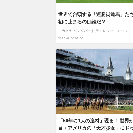
世界で台頭する「連勝街道馬」た
初に止まるのは誰だ？
マカヒキ
,
ソングバード
,
ラクレッソニエール
2016.09.20 07:00
「50年に1人の逸材」現る！ 世界
目・アメリカの「天才少女」にド