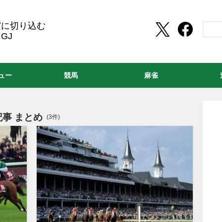
実に切り込む
GJ
ュー
競馬
麻雀
事 まとめ
(3件)