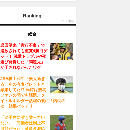
Ranking
17:30更新
総合
岩田望来「素行不良」で
追放されても重賞4勝目ゲ
ット！ 減量トラブルや夜
遊び発覚した「問題児」
が干されなかったワケ
JRA横山和生「美人過ぎ
る」あの有名バレットと
結婚してた!? 当時は競馬
ファンの間でも話題、タ
イトルホルダー活躍の裏に「内助の
功」効果バッチリ
「助手席に誰も乗ってい
ない」「同乗者は制止不
可能だった」謎多きJRA