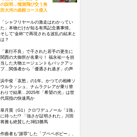
の説明…憶測飛び交う角
田大河の函館コース侵入
「シャフリヤールの激走はわかってい
た」本物だけが知る有馬記念裏事情。
そして“金杯”で再現される波乱の結末と
は？
「素行不良」で干された若手の更生に
関西の大御所が名乗り！ 福永祐一を担
当した大物エージェントもバックアッ
プ…関係者から「優遇され過ぎ」の声
浜中俊「哀愁」の1年。かつての相棒ソ
ウルラッシュ、ナムラクレアが乗り替
わりで結果…2025年「希望の光」は世
代屈指の快速馬か
皐月賞（G1）クロワデュノール「1強」
に待った!? 「強さが証明された」川田
将雅も絶賛した3戦3勝馬
作曲者も“謝罪”した「プペペポピー」、