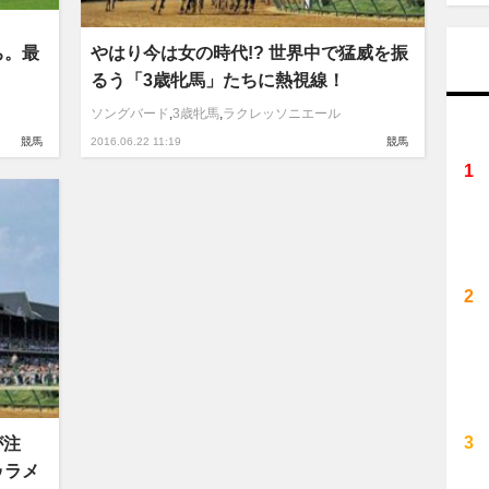
ち。最
やはり今は女の時代!? 世界中で猛威を振
るう「3歳牝馬」たちに熱視線！
ソングバード
,
3歳牝馬
,
ラクレッソニエール
競馬
2016.06.22 11:19
競馬
が注
ゥラメ