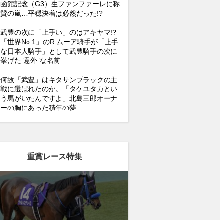
函館記念（G3）生ファンファーレに称
賛の嵐…平穏決着は必然だった!?
武豊の次に「上手い」のはアキヤマ!?
「世界No.1」のR.ムーア騎手が「上手
な日本人騎手」として武豊騎手の次に
挙げた”意外”な名前
何故「武豊」はキタサンブラックの主
戦に選ばれたのか。「タケユタカとい
う馬がいたんですよ」北島三郎オーナ
ーの胸にあった積年の夢
重賞レース特集