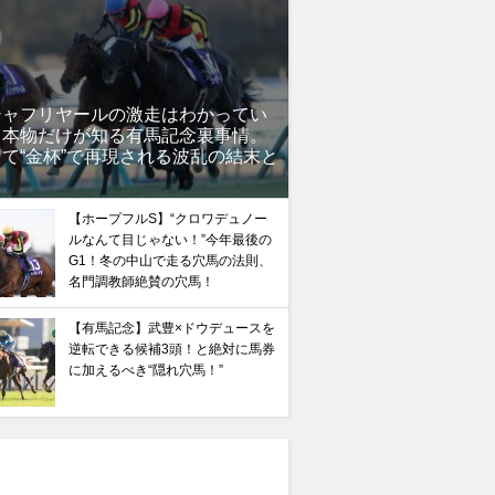
シャフリヤールの激走はわかってい
」本物だけが知る有馬記念裏事情。
て“金杯”で再現される波乱の結末と
？
【ホープフルS】“クロワデュノー
ルなんて目じゃない！”今年最後の
G1！冬の中山で走る穴馬の法則、
名門調教師絶賛の穴馬！
【有馬記念】武豊×ドウデュースを
逆転できる候補3頭！と絶対に馬券
に加えるべき“隠れ穴馬！”