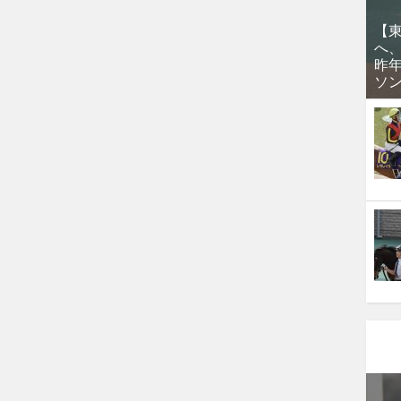
【
へ
昨
ソ