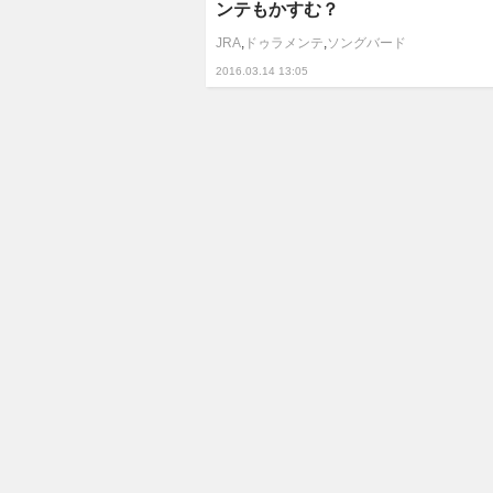
ンテもかすむ？
JRA
,
ドゥラメンテ
,
ソングバード
2016.03.14 13:05