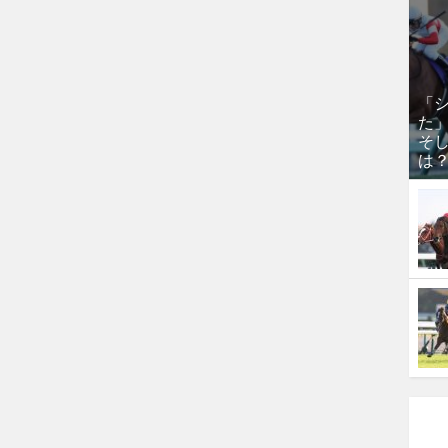
「
た
そし
は