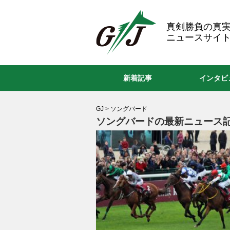
GJ
真剣勝負の真
ニュースサイト
新着記事
インタビ
GJ
>
ソングバード
ソングバードの最新ニュース記