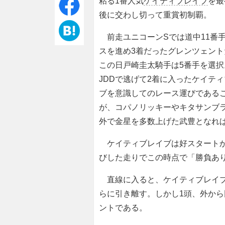
粘る1番人気
ケイティブレイブ
を最
後に交わし切って重賞初制覇。
前走ユニコーンSでは道中11番
スを進め3着だったグレンツェント
この日戸崎圭太騎手は5番手を選択
JDDで逃げて2着に入ったケイテ
ブを意識してのレース運びである
が、コパノリッキーやキタサンブ
外で金星を多数上げた武豊となれ
ケイティブレイブは好スタートか
びした走りでこの時点で「勝負あ
直線に入ると、ケイティブレイブ
らに引き離す。しかし1頭、外か
ントである。