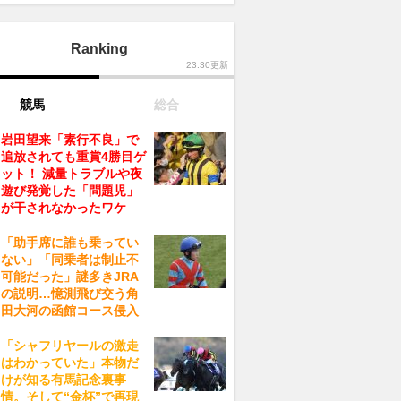
Ranking
23:30更新
競馬
総合
岩田望来「素行不良」で
追放されても重賞4勝目ゲ
ット！ 減量トラブルや夜
遊び発覚した「問題児」
が干されなかったワケ
「助手席に誰も乗ってい
ない」「同乗者は制止不
可能だった」謎多きJRA
の説明…憶測飛び交う角
田大河の函館コース侵入
「シャフリヤールの激走
はわかっていた」本物だ
けが知る有馬記念裏事
情。そして“金杯”で再現