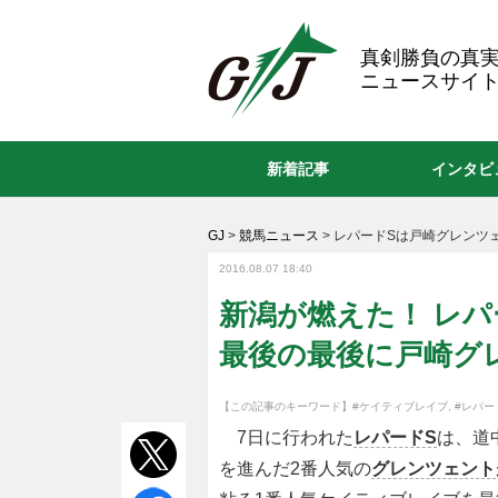
GJ
真剣勝負の真
ニュースサイト
新着記事
インタビ
GJ
>
競馬ニュース
>
レパードSは戸崎グレンツ
2016.08.07 18:40
新潟が燃えた！ レ
最後の最後に戸崎グ
【この記事のキーワード】
#ケイティブレイブ
,
#レパー
7日に行われた
レパードS
は、道
を進んだ2番人気の
グレンツェント