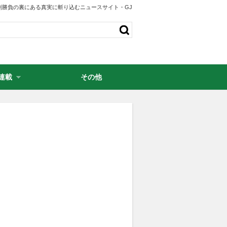
剣勝負の裏にある真実に斬り込むニュースサイト・GJ
連載
その他
・