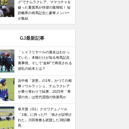
ク”でナムラクレア、ママコチャを
破った重賞馬が待望の復帰戦！ 短
距離界の有馬記念に豪華メンバー
が集結
GJ最新記事
「シャフリヤールの激走はわかっ
ていた」本物だけが知る有馬記念
裏事情。そして“金杯”で再現される
波乱の結末とは？
浜中俊「哀愁」の1年。かつての相
棒ソウルラッシュ、ナムラクレア
が乗り替わりで結果…2025年「希
望の光」は世代屈指の快速馬か
皐月賞（G1）クロワデュノール
「1強」に待った!? 「強さが証明さ
れた」川田将雅も絶賛した3戦3勝
馬