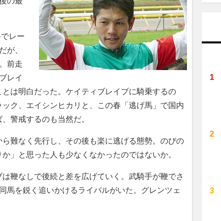
後の最
手でレー
だが、
。前走
ィブレイ
ことは明白だった。ケイティブレイブに騎乗するの
ラック、エイシンヒカリと、この春「逃げ馬」で国内
ば、警戒するのも当然だ。
ら難なく先行し、その後も楽に逃げる態勢。のびの
りか」と思った人も少なくなかったのではないか。
は鞭なしで後続と差を広げていく。武騎手が鞭でさ
ら同馬を鋭く追いかけるライバルがいた。グレンツェ