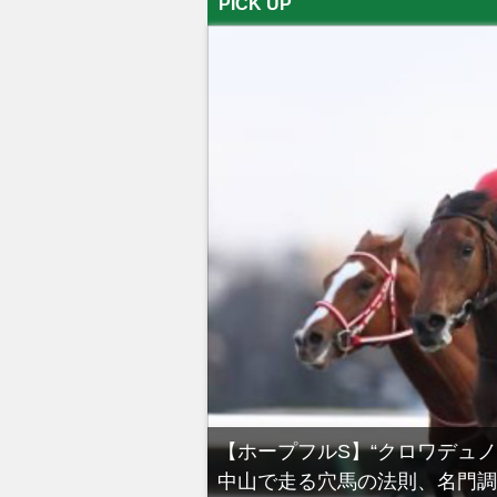
PICK UP
る有馬記念裏事情。そ
【ホープフルS】“クロワデュ
中山で走る穴馬の法則、名門調