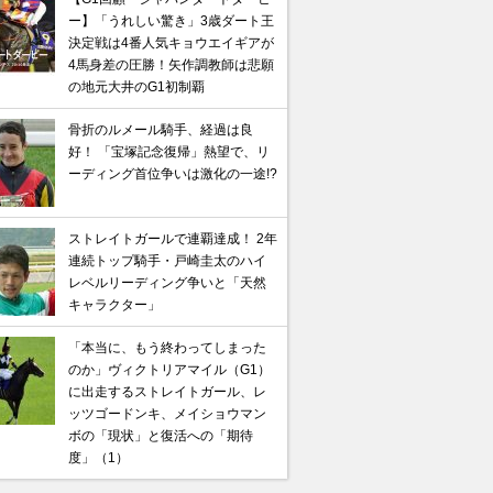
ー】「うれしい驚き」3歳ダート王
決定戦は4番人気キョウエイギアが
4馬身差の圧勝！矢作調教師は悲願
の地元大井のG1初制覇
骨折のルメール騎手、経過は良
好！ 「宝塚記念復帰」熱望で、リ
ーディング首位争いは激化の一途!?
ストレイトガールで連覇達成！ 2年
連続トップ騎手・戸崎圭太のハイ
レベルリーディング争いと「天然
キャラクター」
「本当に、もう終わってしまった
のか」ヴィクトリアマイル（G1）
に出走するストレイトガール、レ
ッツゴードンキ、メイショウマン
ボの「現状」と復活への「期待
馬記念】武豊×ドウデュースを逆転できる候補3頭！と絶
度」（1）
“隠れ穴馬！”