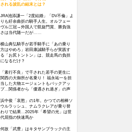
される波乱の結末とは？
JRA池添謙一「2度結婚」「DV不倫」よ
りも紆余曲折の騎手人生。オルフェー
ヴル三冠→外国人で凱旋門賞、勝負強
さは当代随一だが……
横山典弘騎手が若手騎手に「あの乗り
方はやめろ」岩田康誠騎手らが実践す
る「お尻トントン」は、競走馬の負担
になるだけ？
「素行不良」で干された若手の更生に
関西の大御所が名乗り！ 福永祐一を担
当した大物エージェントもバックアッ
プ…関係者から「優遇され過ぎ」の声
浜中俊「哀愁」の1年。かつての相棒ソ
ウルラッシュ、ナムラクレアが乗り替
わりで結果…2025年「希望の光」は世
代屈指の快速馬か
何故「武豊」はキタサンブラックの主