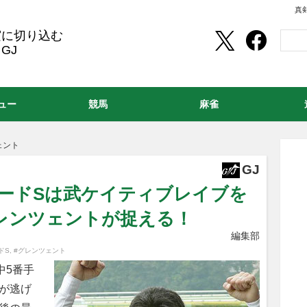
真
実に切り込む
GJ
ュー
競馬
麻雀
ェント
GJ
パードSは武ケイティブレイブを
レンツェントが捉える！
編集部
ドS
,
#グレンツェント
中5番手
が逃げ