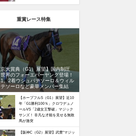
重賞レース特集
東京大賞典（G1）展望】国内制圧
、世界のフォーエバーヤング登場！
年1、2着ウシュバテソーロ＆ウィル
ンテソーロなど豪華メンバー集結
【ホープフルS（G1）展望】近10
年「G1勝利100％」クロワデュノ
ールVS「2歳女王撃破」マジック
サンズ！ 非凡な才能を見せる無敗
馬が激突
【阪神C（G2）展望】武豊“マジッ