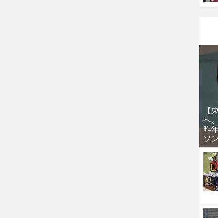
【
へ
昨
ソ