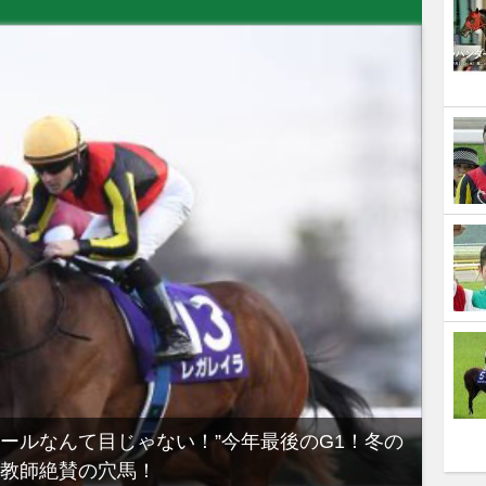
ノールなんて目じゃない！”今年最後のG1！冬の
【有
教師絶賛の穴馬！
るべき