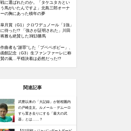
戦に選ばれたのか。「タケユタカとい
う馬がいたんですよ」北島三郎オーナ
ーの胸にあった積年の夢
皐月賞（G1）クロワデュノール「1強」
に待った!? 「強さが証明された」川田
将雅も絶賛した3戦3勝馬
作曲者も“謝罪”した「プペペポピー」、
函館記念（G3）生ファンファーレに称
賛の嵐…平穏決着は必然だった!?
関連記事
武豊以来の「大記録」が射程圏内
の戸崎圭太。ルメール・デムーロ
すら置き去りにする「最大の武
器」とは……？
【G1回顧・ジャパンダートダービ