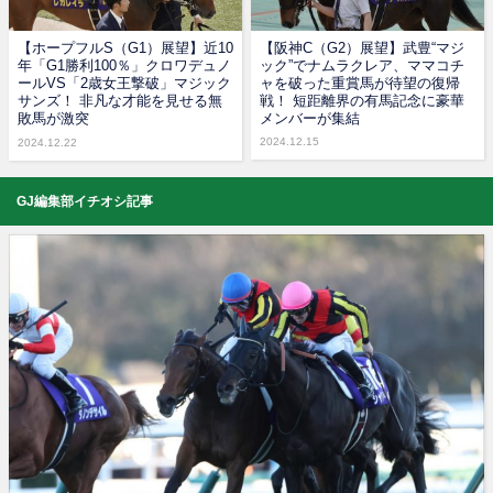
【ホープフルS（G1）展望】近10
【阪神C（G2）展望】武豊“マジ
年「G1勝利100％」クロワデュノ
ック”でナムラクレア、ママコチ
ールVS「2歳女王撃破」マジック
ャを破った重賞馬が待望の復帰
サンズ！ 非凡な才能を見せる無
戦！ 短距離界の有馬記念に豪華
敗馬が激突
メンバーが集結
2024.12.15
2024.12.22
GJ編集部イチオシ記事