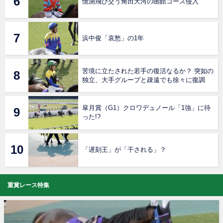
憶測飛び交う角田大河の函館コース侵入
浜中俊「哀愁」の1年
苦境に立たされた若手の復活なるか？ 突如の
独立、大手グループと疎遠でも徐々に復調
皐月賞（G1）クロワデュノール「1強」に待
った!?
「遅刻王」が「干される」？
重賞レース特集