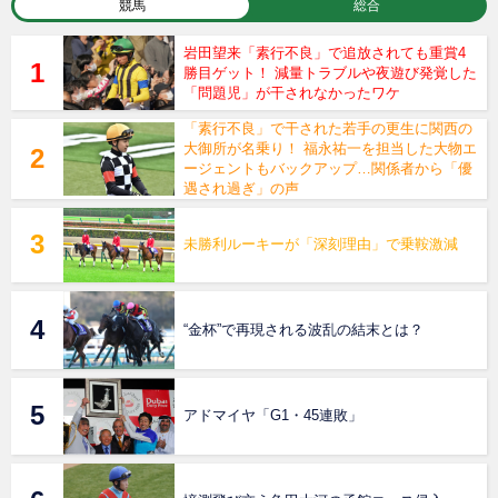
競馬
総合
岩田望来「素行不良」で追放されても重賞4
勝目ゲット！ 減量トラブルや夜遊び発覚した
「問題児」が干されなかったワケ
「素行不良」で干された若手の更生に関西の
大御所が名乗り！ 福永祐一を担当した大物エ
ージェントもバックアップ…関係者から「優
遇され過ぎ」の声
未勝利ルーキーが「深刻理由」で乗鞍激減
“金杯”で再現される波乱の結末とは？
アドマイヤ「G1・45連敗」