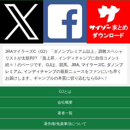
JRAマイラーズC（G2）「ダノンプレミアム以上」調教スペシャ
リストが太鼓判!? 「急上昇」インディチャンプに自信コメント
続々！のページです。GJは、競馬、
JRA
,
マイラーズC
,
ダノンプ
レミアム
,
インディチャンプ
の最新ニュースをファンにいち早く
お届けします。ギャンブルの本質に切り込むならGJへ！
GJとは
会社概要
著者一覧
著作権/免責事項について