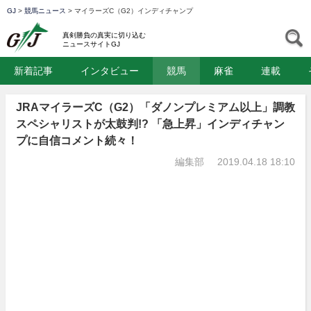
GJ
>
競馬ニュース
>
マイラーズC（G2）インディチャンプ
GJ
S
真剣勝負の真実に切り込む
ニュースサイトGJ
新着記事
インタビュー
競馬
麻雀
連載
JRAマイラーズC（G2）「ダノンプレミアム以上」調教
スペシャリストが太鼓判!? 「急上昇」インディチャン
プに自信コメント続々！
編集部
2019.04.18 18:10