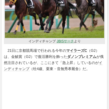
インディチャンプ
JBISサーチ
より
21日に京都競馬場で行われる今年の
マイラーズC
（G2）
は、金鯱賞（G2）で復活勝利を飾った
ダノンプレミアム
が俄
然注目されているが、ここにきて「急上昇」しているのが
イ
ンディチャンプ
（牡4歳、栗東・音無秀孝厩舎）だ。