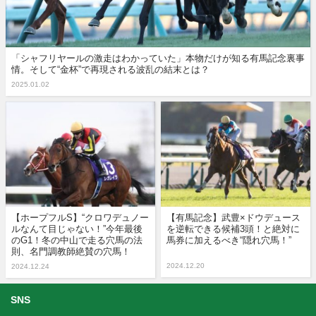
「シャフリヤールの激走はわかっていた」本物だけが知る有馬記念裏事
情。そして“金杯”で再現される波乱の結末とは？
2025.01.02
【ホープフルS】“クロワデュノー
【有馬記念】武豊×ドウデュース
ルなんて目じゃない！”今年最後
を逆転できる候補3頭！と絶対に
のG1！冬の中山で走る穴馬の法
馬券に加えるべき“隠れ穴馬！”
則、名門調教師絶賛の穴馬！
2024.12.20
2024.12.24
SNS