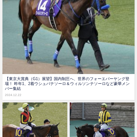
【東京大賞典（G1）展望】国内制圧へ、世界のフォーエバーヤング登
場！ 昨年1、2着ウシュバテソーロ＆ウィルソンテソーロなど豪華メン
バー集結
2024.12.22