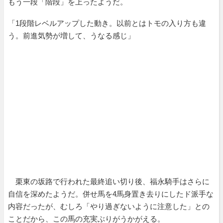
もう一段「階段」を上ったようだ。
「1段階レベルアップした動き。以前とはトモの入り方も違
う。前進気勢が増して、うなる感じ」
栗東の坂路で行われた最終追い切り後、福永騎手はさらに
自信を深めたようだ。併せ馬を4馬身置き去りにしたド派手な
内容だったが、むしろ「やり過ぎないように注意した」との
ことだから、この馬の充実ぶりがうかがえる。