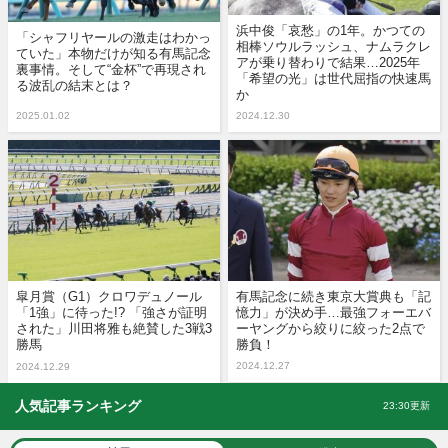
浜中俊「哀愁」の1年。かつての
「シャフリヤールの激走はわかっ
相棒ソウルラッシュ、ナムラクレ
ていた」本物だけが知る有馬記念
アが乗り替わりで結果…2025年
裏事情。そして“金杯”で再現され
「希望の光」は世代屈指の快速馬
る波乱の結末とは？
か
2025.01.02
2024.12.30
皐月賞（G1）クロワデュノール
有馬記念に続き東京大賞典も「記
「1強」に待った!? 「強さが証明
憶力」が決め手…最強フォーエバ
された」川田将雅も絶賛した3戦3
ーヤングから絞りに絞った2点で
勝馬
勝負！
2024.12.27
2024.12.29
人気記事ランキング
23:30更新