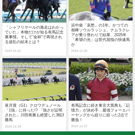
浜中俊「哀愁」の1年。かつての
「シャフリヤールの激走はわかっ
相棒ソウルラッシュ、ナムラクレ
ていた」本物だけが知る有馬記念
アが乗り替わりで結果…2025年
裏事情。そして“金杯”で再現され
「希望の光」は世代屈指の快速馬
る波乱の結末とは？
か
2025.01.02
2024.12.30
皐月賞（G1）クロワデュノール
有馬記念に続き東京大賞典も「記
「1強」に待った!? 「強さが証明
憶力」が決め手…最強フォーエバ
された」川田将雅も絶賛した3戦3
ーヤングから絞りに絞った2点で
勝馬
勝負！
2024.12.27
2024.12.29