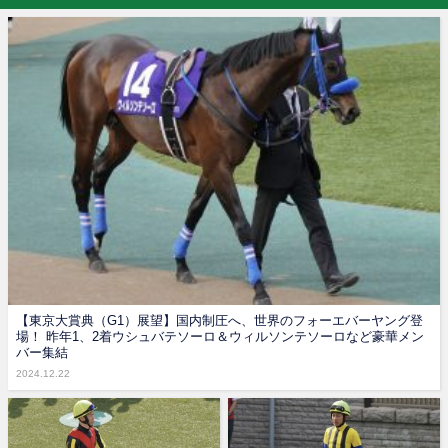
【東京大賞典（G1）展望】国内制圧へ、世界のフォーエバーヤング登
場！ 昨年1、2着ウシュバテソーロ＆ウィルソンテソーロなど豪華メン
バー集結
2024.12.22