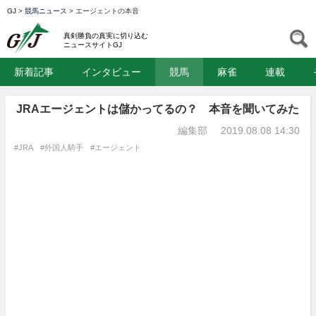
GJ
>
競馬ニュース
>
エージェントの本音
GJ
S
真剣勝負の真実に切り込む
ニュースサイトGJ
新着記事
インタビュー
競馬
麻雀
連載
JRAエージェントは儲かってるの？ 本音を聞いてみた
編集部
2019.08.08 14:30
#JRA
#外国人騎手
#エージェント