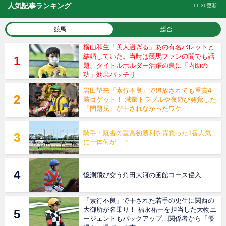
人気記事ランキング
11:30更新
競馬
総合
横山和生「美人過ぎる」あの有名バレットと
結婚していた。当時は競馬ファンの間でも話
題、タイトルホルダー活躍の裏に「内助の
功」効果バッチリ
岩田望来「素行不良」で追放されても重賞4
勝目ゲット！ 減量トラブルや夜遊び発覚した
「問題児」が干されなかったワケ
騎手・厩舎の重賞初勝利を背負った1番人気
に一体何が…？
憶測飛び交う角田大河の函館コース侵入
「素行不良」で干された若手の更生に関西の
大御所が名乗り！ 福永祐一を担当した大物エ
ージェントもバックアップ…関係者から「優