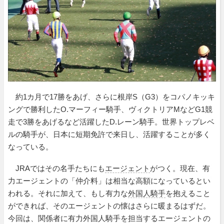
約1カ月で17勝をあげ、さらに根岸S（G3）をコパノキッキ
ングで勝利したO.マーフィー騎手、ヴィクトリアMなどG1競
走で3勝をあげるなど活躍したD.レーン騎手。世界トップレベ
ルの騎手が、日本に短期免許で来日し、活躍することが多く
なっている。
JRAではその名手たちにも
エージェント
がつく。現在、有
力エージェントの「仲介料」は相当な高額になっているとい
われる。それに加えて、もし有力な
外国人騎手
を抱えること
ができれば、そのエージェントの懐はさらに暖まるはずだ。
今回は、関係者に有力外国人騎手を担当するエージェントの