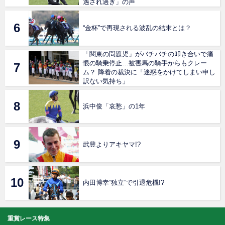
遇され過ぎ」の声
“金杯”で再現される波乱の結末とは？
「関東の問題児」がバチバチの叩き合いで痛
恨の騎乗停止…被害馬の騎手からもクレー
ム？ 降着の裁決に「迷惑をかけてしまい申し
訳ない気持ち」
浜中俊「哀愁」の1年
武豊よりアキヤマ!?
内田博幸“独立”で引退危機!?
重賞レース特集