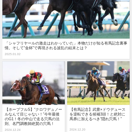
「シャフリヤールの激走はわかっていた」本物だけが知る有馬記念裏事
情。そして“金杯”で再現される波乱の結末とは？
2025.01.02
【ホープフルS】“クロワデュノー
【有馬記念】武豊×ドウデュース
ルなんて目じゃない！”今年最後
を逆転できる候補3頭！と絶対に
のG1！冬の中山で走る穴馬の法
馬券に加えるべき“隠れ穴馬！”
則、名門調教師絶賛の穴馬！
2024.12.20
2024.12.24