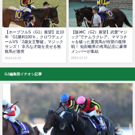
【ホープフルS（G1）展望】近10
【阪神C（G2）展望】武豊“マジ
年「G1勝利100％」クロワデュノ
ック”でナムラクレア、ママコチ
ールVS「2歳女王撃破」マジック
ャを破った重賞馬が待望の復帰
サンズ！ 非凡な才能を見せる無
戦！ 短距離界の有馬記念に豪華
敗馬が激突
メンバーが集結
2024.12.15
2024.12.22
GJ編集部イチオシ記事