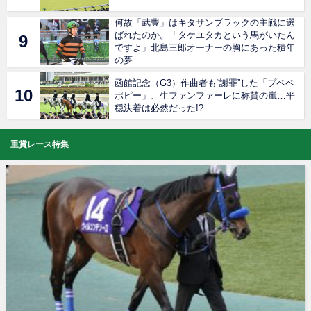
何故「武豊」はキタサンブラックの主戦に選
ばれたのか。「タケユタカという馬がいたん
ですよ」北島三郎オーナーの胸にあった積年
の夢
函館記念（G3）作曲者も“謝罪”した「プペペ
ポピー」、生ファンファーレに称賛の嵐…平
穏決着は必然だった!?
重賞レース特集