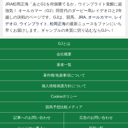
JRA松岡正海「あとG1を何個勝てるか」ウインブライト覚醒に超
強気！ オールカマー（G2）同世代のダービー馬レイデオロと2年
越しの決戦のページです。GJは、競馬、
JRA
,
オールカマー
,
レイ
デオロ
,
ウインブライト
,
松岡正海
の最新ニュースをファンにいち
早くお届けします。ギャンブルの本質に切り込むならGJへ！
GJとは
会社概要
著者一覧
著作権/免責事項について
個人情報保護方針について
Cookieポリシー
競馬予想比較メディア
記事へのお問い合わせ
広告のお問い合わせ