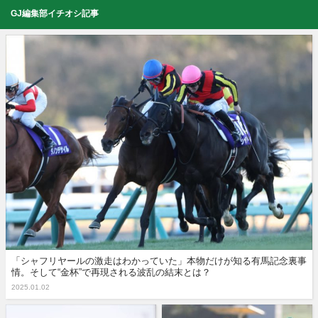
GJ編集部イチオシ記事
「シャフリヤールの激走はわかっていた」本物だけが知る有馬記念裏事
情。そして“金杯”で再現される波乱の結末とは？
2025.01.02