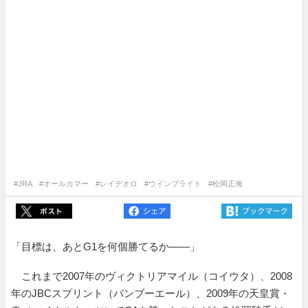
#JRA
#オールカマー
#レイデオロ
#ウインブライト
#松岡正海
「目標は、あとG1を何個勝てるか――」
これまで2007年のヴィクトリアマイル（コイウタ）、2008
年のJBCスプリント（バンブーエール）、2009年の天皇賞・