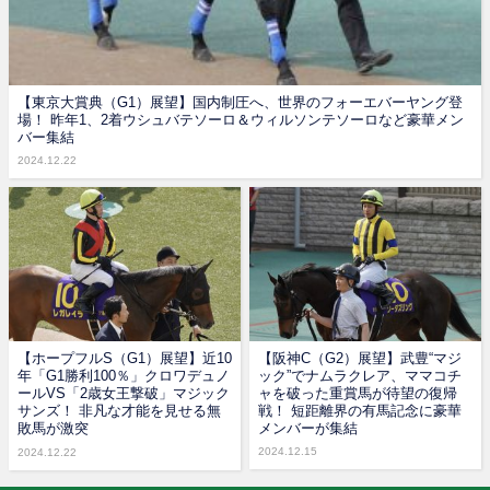
【東京大賞典（G1）展望】国内制圧へ、世界のフォーエバーヤング登
場！ 昨年1、2着ウシュバテソーロ＆ウィルソンテソーロなど豪華メン
バー集結
2024.12.22
【ホープフルS（G1）展望】近10
【阪神C（G2）展望】武豊“マジ
年「G1勝利100％」クロワデュノ
ック”でナムラクレア、ママコチ
ールVS「2歳女王撃破」マジック
ャを破った重賞馬が待望の復帰
サンズ！ 非凡な才能を見せる無
戦！ 短距離界の有馬記念に豪華
敗馬が激突
メンバーが集結
2024.12.15
2024.12.22