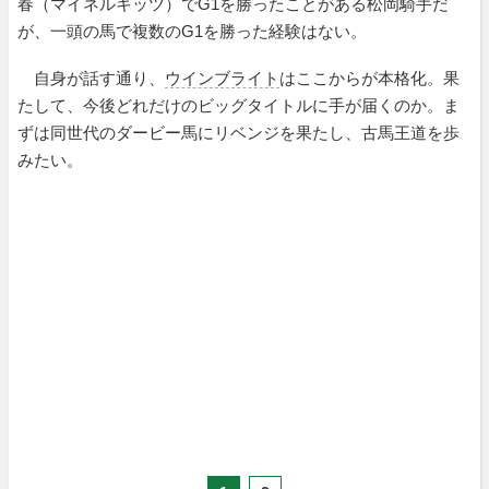
春（マイネルキッツ）でG1を勝ったことがある松岡騎手だ
が、一頭の馬で複数のG1を勝った経験はない。
自身が話す通り、
ウインブライト
はここからが本格化。果
たして、今後どれだけのビッグタイトルに手が届くのか。ま
ずは同世代のダービー馬にリベンジを果たし、古馬王道を歩
みたい。