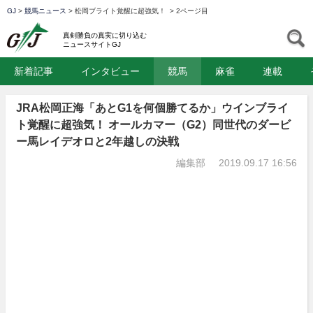
GJ
>
競馬ニュース
>
松岡ブライト覚醒に超強気！
>
2ページ目
GJ
S
真剣勝負の真実に切り込む
ニュースサイトGJ
新着記事
インタビュー
競馬
麻雀
連載
JRA松岡正海「あとG1を何個勝てるか」ウインブライ
ト覚醒に超強気！ オールカマー（G2）同世代のダービ
ー馬レイデオロと2年越しの決戦
編集部
2019.09.17 16:56