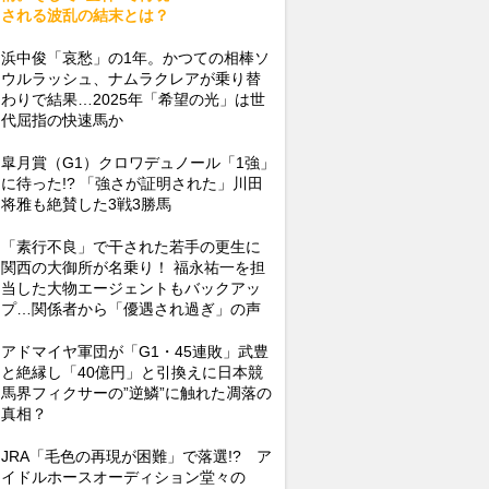
される波乱の結末とは？
浜中俊「哀愁」の1年。かつての相棒ソ
ウルラッシュ、ナムラクレアが乗り替
わりで結果…2025年「希望の光」は世
代屈指の快速馬か
皐月賞（G1）クロワデュノール「1強」
に待った!? 「強さが証明された」川田
将雅も絶賛した3戦3勝馬
「素行不良」で干された若手の更生に
関西の大御所が名乗り！ 福永祐一を担
当した大物エージェントもバックアッ
プ…関係者から「優遇され過ぎ」の声
アドマイヤ軍団が「G1・45連敗」武豊
と絶縁し「40億円」と引換えに日本競
馬界フィクサーの”逆鱗”に触れた凋落の
真相？
JRA「毛色の再現が困難」で落選!? ア
イドルホースオーディション堂々の