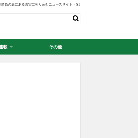
剣勝負の裏にある真実に斬り込むニュースサイト・GJ
連載
その他
・