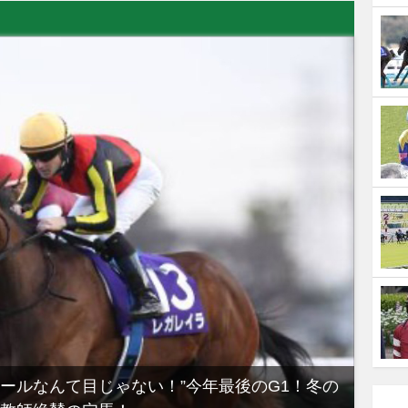
ノールなんて目じゃない！”今年最後のG1！冬の
【有