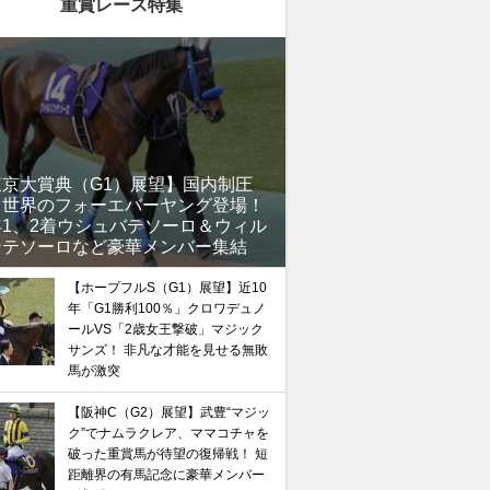
“隠れ穴馬！”
重賞レース特集
東京大賞典（G1）展望】国内制圧
、世界のフォーエバーヤング登場！
年1、2着ウシュバテソーロ＆ウィル
ンテソーロなど豪華メンバー集結
【ホープフルS（G1）展望】近10
年「G1勝利100％」クロワデュノ
ールVS「2歳女王撃破」マジック
サンズ！ 非凡な才能を見せる無敗
馬が激突
【阪神C（G2）展望】武豊“マジッ
ク”でナムラクレア、ママコチャを
破った重賞馬が待望の復帰戦！ 短
距離界の有馬記念に豪華メンバー