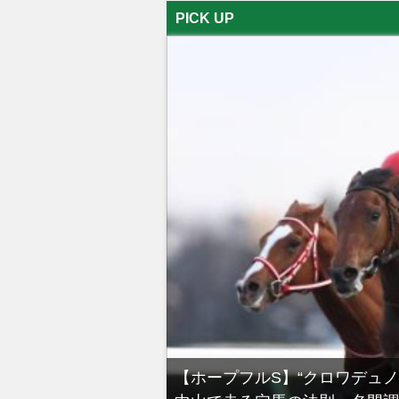
PICK UP
る有馬記念裏事情。そ
【ホープフルS】“クロワデュ