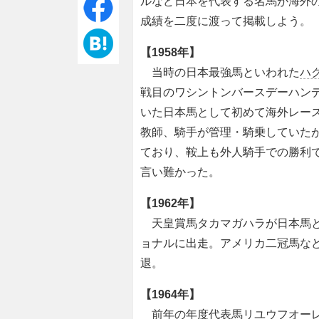
ルなど日本を代表する名馬が海外
成績を二度に渡って掲載しよう。
【1958年】
当時の日本最強馬といわれた
ハ
戦目のワシントンバースデーハン
いた日本馬として初めて海外レー
教師、騎手が管理・騎乗していた
ており、鞍上も外人騎手での勝利
言い難かった。
【1962年】
天皇賞馬タカマガハラが日本馬と
ョナルに出走。アメリカ二冠馬など
退。
【1964年】
前年の年度代表馬リユウフオーレ