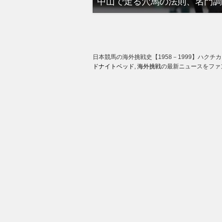
中山で走る穴馬の法則、名門調
日本競馬の海外挑戦史【1958－1999】ハク
ドナイトベッド
,
海外挑戦
の最新ニュースをファ