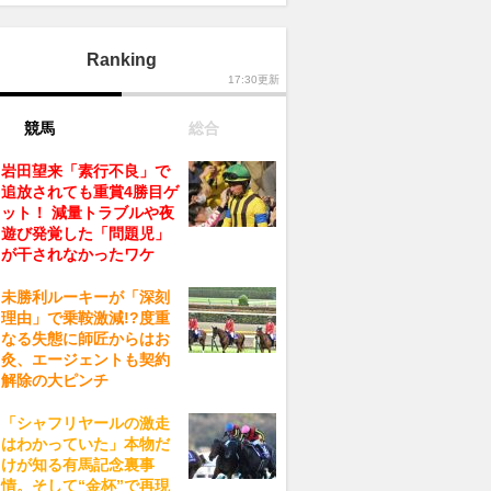
Ranking
17:30更新
競馬
総合
岩田望来「素行不良」で
追放されても重賞4勝目ゲ
ット！ 減量トラブルや夜
遊び発覚した「問題児」
が干されなかったワケ
未勝利ルーキーが「深刻
理由」で乗鞍激減!?度重
なる失態に師匠からはお
灸、エージェントも契約
解除の大ピンチ
「シャフリヤールの激走
はわかっていた」本物だ
けが知る有馬記念裏事
情。そして“金杯”で再現