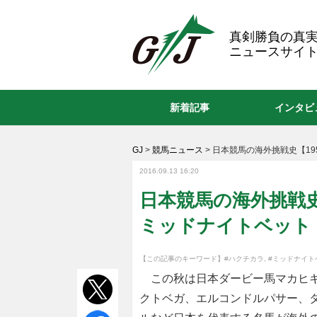
GJ
真剣勝負の真
ニュースサイト
新着記事
インタビ
GJ
>
競馬ニュース
>
日本競馬の海外挑戦史【195
2016.09.13 16:20
日本競馬の海外挑戦史【
ミッドナイトベット
【この記事のキーワード】
#ハクチカラ
,
#ミッドナイト
この秋は日本ダービー馬マカヒキ
クトベガ、エルコンドルパサー、