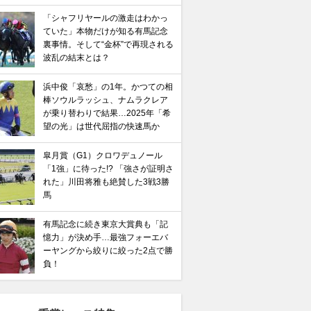
「シャフリヤールの激走はわかっ
ていた」本物だけが知る有馬記念
裏事情。そして“金杯”で再現される
波乱の結末とは？
浜中俊「哀愁」の1年。かつての相
棒ソウルラッシュ、ナムラクレア
が乗り替わりで結果…2025年「希
望の光」は世代屈指の快速馬か
皐月賞（G1）クロワデュノール
「1強」に待った!? 「強さが証明さ
れた」川田将雅も絶賛した3戦3勝
馬
有馬記念に続き東京大賞典も「記
憶力」が決め手…最強フォーエバ
ーヤングから絞りに絞った2点で勝
負！
馬記念】武豊×ドウデュースを逆転できる候補3頭！と絶