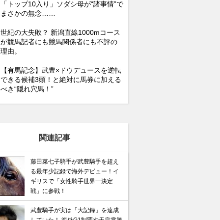
「トップ10入り」ソダシ母が“諸事情”で
まさかの無念……
世紀の大失敗？ 新潟直線1000mコース
が競馬記者にも競馬関係者にも不評の
理由。
【有馬記念】武豊×ドウデュースを逆転
できる候補3頭！と絶対に馬券に加える
べき“隠れ穴馬！”
関連記事
藤田菜七子騎手が武豊騎手を超え
る最年少記録で海外デビュー！イ
ギリスで「女性騎手世界一決定
戦」に参戦！
武豊騎手が実は「大記録」を達成