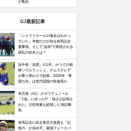
が集結
GJ最新記事
「シャフリヤールの激走はわかっ
ていた」本物だけが知る有馬記念
裏事情。そして“金杯”で再現される
波乱の結末とは？
浜中俊「哀愁」の1年。かつての相
棒ソウルラッシュ、ナムラクレア
が乗り替わりで結果…2025年「希
望の光」は世代屈指の快速馬か
皐月賞（G1）クロワデュノール
「1強」に待った!? 「強さが証明さ
れた」川田将雅も絶賛した3戦3勝
馬
有馬記念に続き東京大賞典も「記
憶力」が決め手…最強フォーエバ