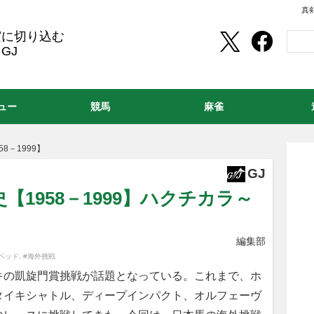
真
実に切り込む
GJ
ュー
競馬
麻雀
8－1999】
GJ
1958－1999】ハクチカラ～
編集部
ベッド
,
#海外挑戦
の凱旋門賞挑戦が話題となっている。これまで、ホ
タイキシャトル、ディープインパクト、オルフェーヴ