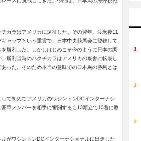
のレースに挑戦してきた。今回は、日本馬の
海外挑戦
クチカラ
はアメリカに遠征した。その翌年、渡米後11
デキャップという重賞で、日本中央競馬会に登録して
スを勝利した。しかしはじめこそ今のように日本の調
が、勝利当時のハクチカラはアメリカの厩舎に転厩し
であった。そのため本当の意味での日本馬の勝利とは
して初めてアメリカのワシントンDCインターナシ
豪華メンバーを相手に奮闘するも13頭立て10着に敗
ルがワシントンDCインターナショナルに出走した