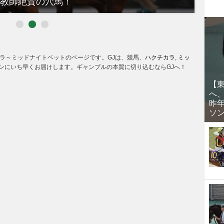
教師絶賛の穴馬！
るべき
チカラ～ミッドナイトベットのページです。GJは、競馬、
ハクチカラ
,
ミッ
ンにいち早くお届けします。ギャンブルの本質に切り込むならGJへ！
【
へ
昨
ソ