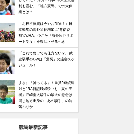
していた！ 海外G1制覇や天皇賞勝
利も霞む、「地方競馬」での大偉
業とは？
「お役所体質は今やお荷物？」日
本競馬の海外遠征増加に”背信姿
勢”のJRA。今こそ「海外遠征サポ
ート制度」を復活させるべき
「これで負けても仕方ない!?」 武
豊騎手のGWは「驚愕」の過密スケ
ジュール！
まさに「神ってる」！重賞9連続連
対とJRA新記録継続中も「夏の王
者」戸崎圭太騎手の最大の懸念は
同じ地方出身の「あの騎手」の凋
落ぶりか
競馬最新記事