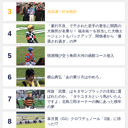
池添謙一紆余曲折
「素行不良」で干された若手の更生に関西の
大御所が名乗り！ 福永祐一を担当した大物エ
ージェントもバックアップ…関係者から「優
遇され過ぎ」の声
憶測飛び交う角田大河の函館コース侵入
横山典弘「あの乗り方はやめろ」
何故「武豊」はキタサンブラックの主戦に選
ばれたのか。「タケユタカという馬がいたん
ですよ」北島三郎オーナーの胸にあった積年
の夢
皐月賞（G1）クロワデュノール「1強」に待
った!?