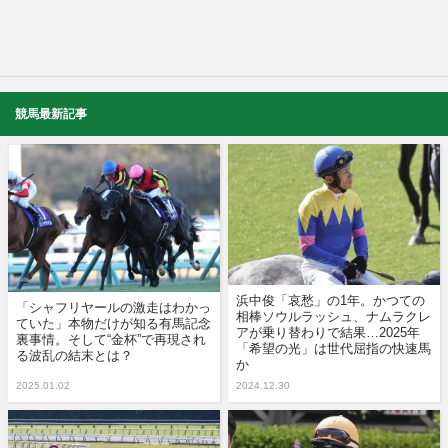
競馬最新記事
浜中俊「哀愁」の1年。かつての
「シャフリヤールの激走はわかっ
相棒ソウルラッシュ、ナムラクレ
ていた」本物だけが知る有馬記念
アが乗り替わりで結果…2025年
裏事情。そして“金杯”で再現され
「希望の光」は世代屈指の快速馬
る波乱の結末とは？
か
2025.01.02
2024.12.30