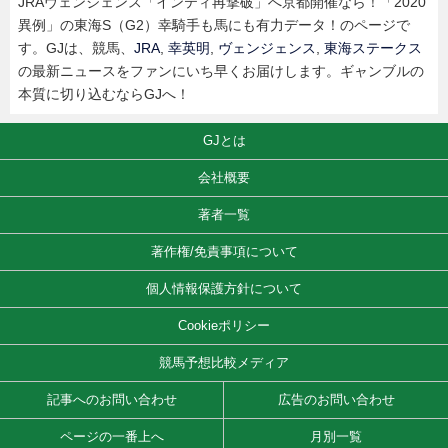
JRAヴェンジェンス「インティ再撃破」へ京都開催なら！「2020
異例」の東海S（G2）幸騎手も馬にも有力データ！のページで
す。GJは、競馬、
JRA
,
幸英明
,
ヴェンジェンス
,
東海ステークス
の最新ニュースをファンにいち早くお届けします。ギャンブルの
本質に切り込むならGJへ！
GJとは
会社概要
著者一覧
著作権/免責事項について
個人情報保護方針について
Cookieポリシー
競馬予想比較メディア
記事へのお問い合わせ
広告のお問い合わせ
ページの一番上へ
月別一覧