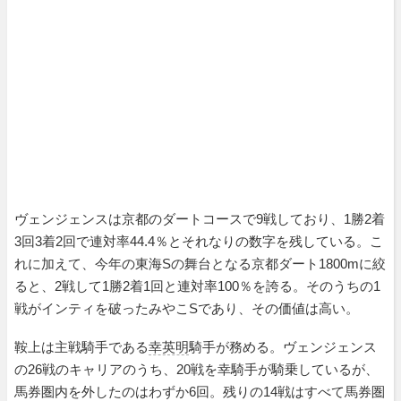
ヴェンジェンスは京都のダートコースで9戦しており、1勝2着
3回3着2回で連対率44.4％とそれなりの数字を残している。こ
れに加えて、今年の東海Sの舞台となる京都ダート1800mに絞
ると、2戦して1勝2着1回と連対率100％を誇る。そのうちの1
戦がインティを破ったみやこSであり、その価値は高い。
鞍上は主戦騎手である
幸英明
騎手が務める。ヴェンジェンス
の26戦のキャリアのうち、20戦を幸騎手が騎乗しているが、
馬券圏内を外したのはわずか6回。残りの14戦はすべて馬券圏