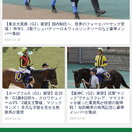
【東京大賞典（G1）展望】国内制圧へ、世界のフォーエバーヤング登
場！ 昨年1、2着ウシュバテソーロ＆ウィルソンテソーロなど豪華メン
バー集結
2024.12.22
【ホープフルS（G1）展望】近10
【阪神C（G2）展望】武豊“マジ
年「G1勝利100％」クロワデュノ
ック”でナムラクレア、ママコチ
ールVS「2歳女王撃破」マジック
ャを破った重賞馬が待望の復帰
サンズ！ 非凡な才能を見せる無
戦！ 短距離界の有馬記念に豪華
敗馬が激突
メンバーが集結
2024.12.15
2024.12.22