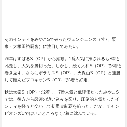
そのインティをみやこSで破った
ヴェンジェンス
（牡7、栗
東・大根田裕厩舎）に注目してみたい。
昨年はすばるS（OP）から始動。1番人気に推されるも9着と
凡走し、人気を裏切った。しかし、続く大和S（OP）で3着と
巻き返す。さらにポラリスS（OP）、天保山S（OP）と連勝
して臨んだプロキオンS（G3）で3着と好走。
秋は太秦S（OP）で2着し、7番人気と低評価だったみやこS
では、後方から怒涛の追い込みを図り、圧倒的人気だったイ
ンティを軽々と交わして初重賞制覇を飾った。だが、チャン
ピオンズCではいいところなく7着に沈んでいる。