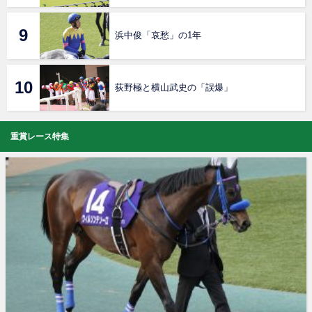
浜中俊「哀愁」の1年
荻野極と横山武史の「誤爆」
重賞レース特集