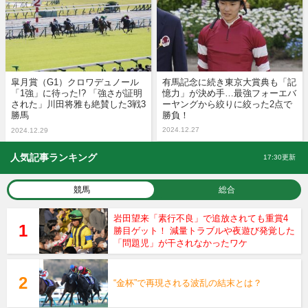
皐月賞（G1）クロワデュノール
有馬記念に続き東京大賞典も「記
「1強」に待った!? 「強さが証明
憶力」が決め手…最強フォーエバ
された」川田将雅も絶賛した3戦3
ーヤングから絞りに絞った2点で
勝馬
勝負！
2024.12.27
2024.12.29
人気記事ランキング
17:30更新
競馬
総合
岩田望来「素行不良」で追放されても重賞4
勝目ゲット！ 減量トラブルや夜遊び発覚した
「問題児」が干されなかったワケ
“金杯”で再現される波乱の結末とは？