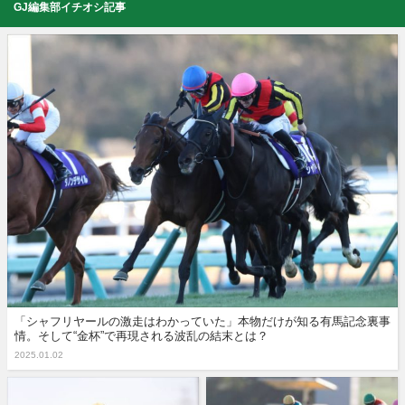
GJ編集部イチオシ記事
「シャフリヤールの激走はわかっていた」本物だけが知る有馬記念裏事
情。そして“金杯”で再現される波乱の結末とは？
2025.01.02