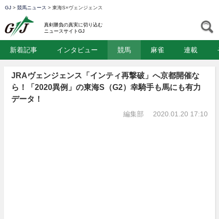
GJ
>
競馬ニュース
>
東海S×ヴェンジェンス
GJ
S
真剣勝負の真実に切り込む
ニュースサイトGJ
新着記事
インタビュー
競馬
麻雀
連載
JRAヴェンジェンス「インティ再撃破」へ京都開催な
ら！「2020異例」の東海S（G2）幸騎手も馬にも有力
データ！
編集部
2020.01.20 17:10