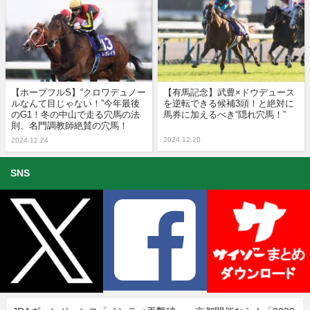
【ホープフルS】“クロワデュノー
【有馬記念】武豊×ドウデュース
ルなんて目じゃない！”今年最後
を逆転できる候補3頭！と絶対に
のG1！冬の中山で走る穴馬の法
馬券に加えるべき“隠れ穴馬！”
則、名門調教師絶賛の穴馬！
2024.12.20
2024.12.24
SNS