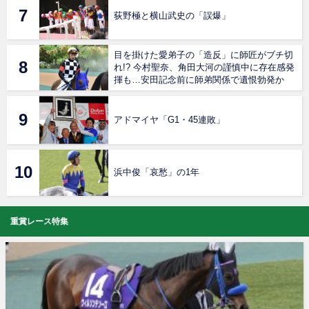
荻野極と横山武史の「誤爆」
目を掛けた愛弟子の「造反」に師匠がブチ切
れ!? 今村聖奈、角田大河の謹慎中に存在感発
揮も…安田記念前に師弟関係で遺恨勃発か
アドマイヤ「G1・45連敗」
浜中俊「哀愁」の1年
重賞レース特集