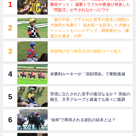
勝目ゲット！ 減量トラブルや夜遊び発覚した
「問題児」が干されなかったワケ
「素行不良」で干された若手の更生に関西の
大御所が名乗り！ 福永祐一を担当した大物エ
ージェントもバックアップ…関係者から「優
遇され過ぎ」の声
憶測飛び交う角田大河の函館コース侵入
未勝利ルーキーが「深刻理由」で乗鞍激減
苦境に立たされた若手の復活なるか？ 突如の
独立、大手グループと疎遠でも徐々に復調
“金杯”で再現される波乱の結末とは？