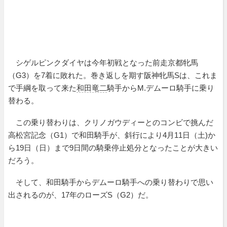
シゲルピンクダイヤは今年初戦となった前走京都牝馬
（G3）を7着に敗れた。巻き返しを期す阪神牝馬Sは、これま
で手綱を取って来た
和田竜二
騎手からM.デムーロ騎手に乗り
替わる。
この乗り替わりは、クリノガウディーとのコンビで挑んだ
高松宮記念（G1）で和田騎手が、斜行により4月11日（土)か
ら19日（日）まで9日間の騎乗停止処分となったことが大きい
だろう。
そして、和田騎手からデムーロ騎手への乗り替わりで思い
出されるのが、17年のローズS（G2）だ。