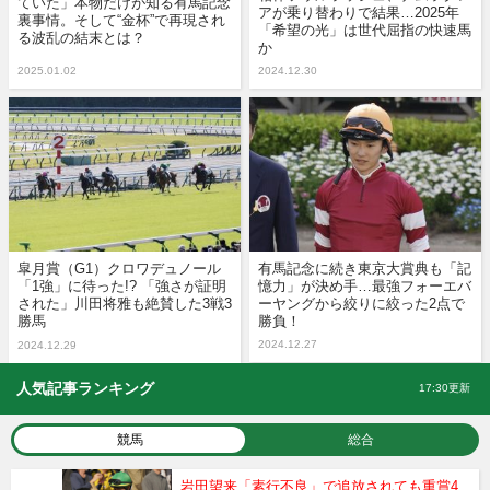
ていた」本物だけが知る有馬記念
アが乗り替わりで結果…2025年
裏事情。そして“金杯”で再現され
「希望の光」は世代屈指の快速馬
る波乱の結末とは？
か
2025.01.02
2024.12.30
皐月賞（G1）クロワデュノール
有馬記念に続き東京大賞典も「記
「1強」に待った!? 「強さが証明
憶力」が決め手…最強フォーエバ
された」川田将雅も絶賛した3戦3
ーヤングから絞りに絞った2点で
勝馬
勝負！
2024.12.27
2024.12.29
人気記事ランキング
17:30更新
競馬
総合
岩田望来「素行不良」で追放されても重賞4