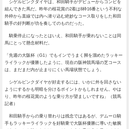
シゲルピンクダイヤは、和田騎手がデビューからコンビを
組んできた馬だ。昨年の桜花賞の2着は8枠16番という不利な
外枠から直線では内へ潜り込む絶妙なコース取りをした和田
騎手の好判断が功を奏してのものだった。
騎乗停止になったとはいえ、和田騎手が乗れないことは同
馬にとって懸念材料だ。
「先週の大阪杯（G1）でもインでうまく脚を溜めたラッキー
ライラックが優勝したように、現在の阪神競馬場の芝コース
は、まだまだ内が止まりにくい馬場状態でしょう。
シゲルピンクダイヤが好走するには、いかに外を回さない
ようにするかも明暗を分けるポイントかもしれません。やは
り、昨年の桜花賞のような乗り方が望ましいですね」（競馬
記者）
和田騎手からの乗り替わりは残念ではあるが、デムーロ騎
手もラッキーライラックを好騎乗で大阪杯優勝に導いた敏腕