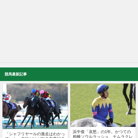
競馬最新記事
浜中俊「哀愁」の1年。かつての
「シャフリヤールの激走はわかっ
相棒ソウルラッシュ、ナムラクレ