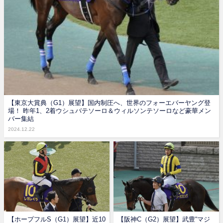
【東京大賞典（G1）展望】国内制圧へ、世界のフォーエバーヤング登
場！ 昨年1、2着ウシュバテソーロ＆ウィルソンテソーロなど豪華メン
バー集結
2024.12.22
【ホープフルS（G1）展望】近10
【阪神C（G2）展望】武豊“マジ