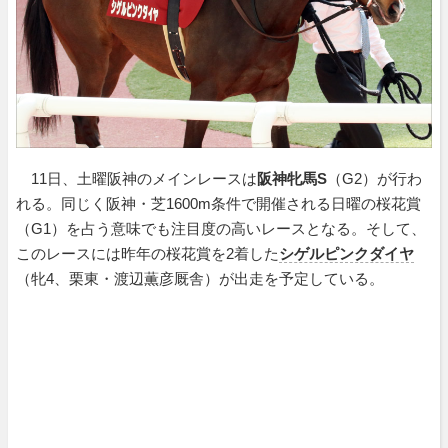
11日、土曜阪神のメインレースは
阪神牝馬S
（G2）が行わ
れる。同じく阪神・芝1600m条件で開催される日曜の桜花賞
（G1）を占う意味でも注目度の高いレースとなる。そして、
このレースには昨年の桜花賞を2着した
シゲルピンクダイヤ
（牝4、栗東・渡辺薫彦厩舎）が出走を予定している。