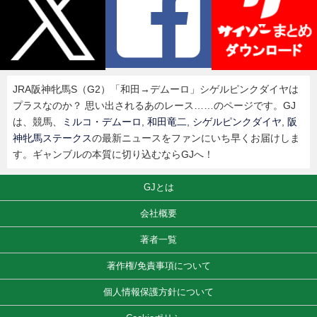
JRA阪神牝馬S（G2）「和田→デムーロ」シゲルピンクダイヤは
プラスなのか？ 思い出されるあのレース……のページです。GJ
は、競馬、
ミルコ・デムーロ
,
和田竜二
,
シゲルピンクダイヤ
,
阪
神牝馬ステークス
の最新ニュースをファンにいち早くお届けしま
す。ギャンブルの本質に切り込むならGJへ！
GJとは
会社概要
著者一覧
著作権/免責事項について
個人情報保護方針について