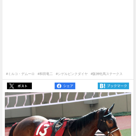
#ミルコ・デムーロ
#和田竜二
#シゲルピンクダイヤ
#阪神牝馬ステークス