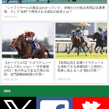
「シャフリヤールの激走はわかっていた」本物だけが知る有馬記念裏事
情。そして“金杯”で再現される波乱の結末とは？
2025.01.02
【ホープフルS】“クロワデュノー
【有馬記念】武豊×ドウデュース
ルなんて目じゃない！”今年最後
を逆転できる候補3頭！と絶対に
のG1！冬の中山で走る穴馬の法
馬券に加えるべき“隠れ穴馬！”
則、名門調教師絶賛の穴馬！
2024.12.20
2024.12.24
SNS