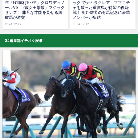
年「G1勝利100％」クロワデュノ
ック”でナムラクレア、ママコチ
ールVS「2歳女王撃破」マジック
ャを破った重賞馬が待望の復帰
サンズ！ 非凡な才能を見せる無
戦！ 短距離界の有馬記念に豪華
敗馬が激突
メンバーが集結
2024.12.15
2024.12.22
GJ編集部イチオシ記事