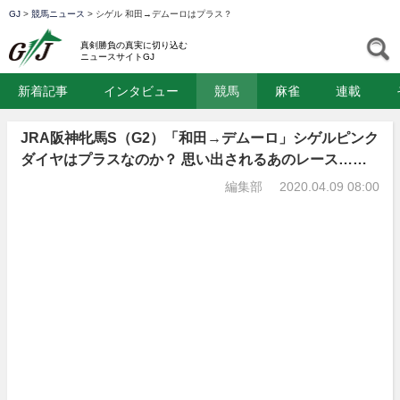
GJ
>
競馬ニュース
>
シゲル 和田→デムーロはプラス？
GJ
S
真剣勝負の真実に切り込む
ニュースサイトGJ
新着記事
インタビュー
競馬
麻雀
連載
JRA阪神牝馬S（G2）「和田→デムーロ」シゲルピンク
ダイヤはプラスなのか？ 思い出されるあのレース……
編集部
2020.04.09 08:00