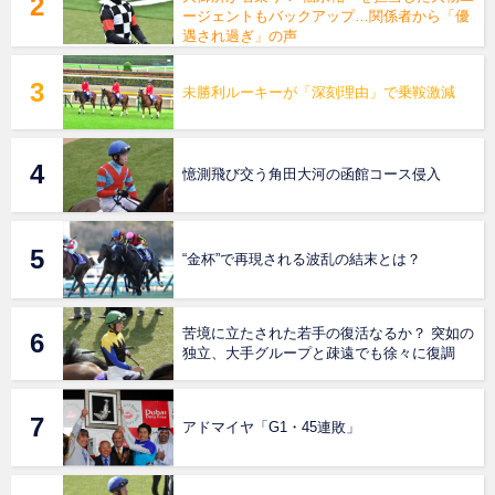
ージェントもバックアップ…関係者から「優
遇され過ぎ」の声
未勝利ルーキーが「深刻理由」で乗鞍激減
憶測飛び交う角田大河の函館コース侵入
“金杯”で再現される波乱の結末とは？
苦境に立たされた若手の復活なるか？ 突如の
独立、大手グループと疎遠でも徐々に復調
アドマイヤ「G1・45連敗」