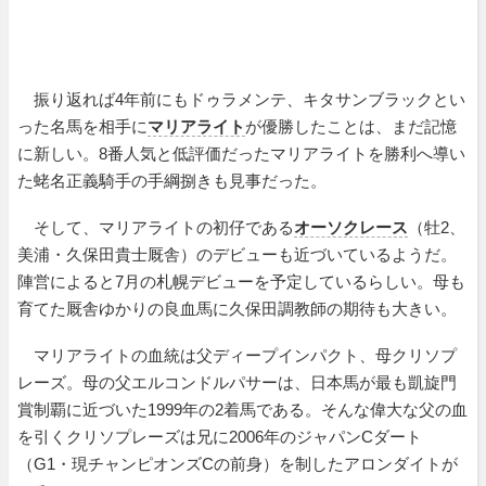
振り返れば4年前にもドゥラメンテ、キタサンブラックとい
った名馬を相手に
マリアライト
が優勝したことは、まだ記憶
に新しい。8番人気と低評価だったマリアライトを勝利へ導い
た蛯名正義騎手の手綱捌きも見事だった。
そして、マリアライトの初仔である
オーソクレース
（牡2、
美浦・久保田貴士厩舎）のデビューも近づいているようだ。
陣営によると7月の札幌デビューを予定しているらしい。母も
育てた厩舎ゆかりの良血馬に久保田調教師の期待も大きい。
マリアライトの血統は父ディープインパクト、母クリソプ
レーズ。母の父エルコンドルパサーは、日本馬が最も凱旋門
賞制覇に近づいた1999年の2着馬である。そんな偉大な父の血
を引くクリソプレーズは兄に2006年のジャパンCダート
（G1・現チャンピオンズCの前身）を制したアロンダイトが