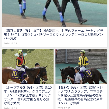
【東京大賞典（G1）展望】国内制圧へ、世界のフォーエバーヤング登
場！ 昨年1、2着ウシュバテソーロ＆ウィルソンテソーロなど豪華メン
バー集結
2024.12.22
【ホープフルS（G1）展望】近10
【阪神C（G2）展望】武豊“マジ
年「G1勝利100％」クロワデュノ
ック”でナムラクレア、ママコチ
ールVS「2歳女王撃破」マジック
ャを破った重賞馬が待望の復帰
サンズ！ 非凡な才能を見せる無
戦！ 短距離界の有馬記念に豪華
敗馬が激突
メンバーが集結
2024.12.15
2024.12.22