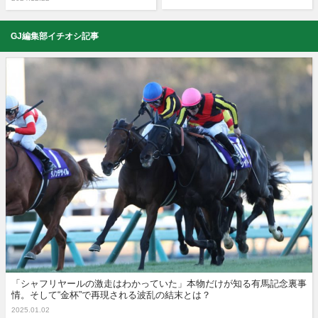
GJ編集部イチオシ記事
「シャフリヤールの激走はわかっていた」本物だけが知る有馬記念裏事
情。そして“金杯”で再現される波乱の結末とは？
2025.01.02