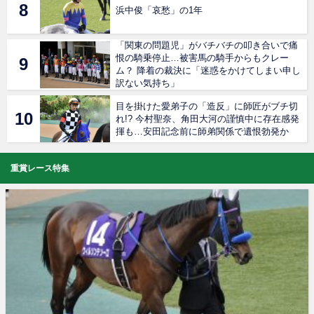
浜中俊「哀愁」の1年
「関東の問題児」がバチバチの叩き合いで痛
恨の騎乗停止…被害馬の騎手からもクレー
ム？ 降着の裁決に「迷惑をかけてしまい申し
訳ない気持ち」
目を掛けた愛弟子の「造反」に師匠がブチ切
れ!? 今村聖奈、角田大河の謹慎中に存在感発
揮も…安田記念前に師弟関係で遺恨勃発か
重賞レース特集