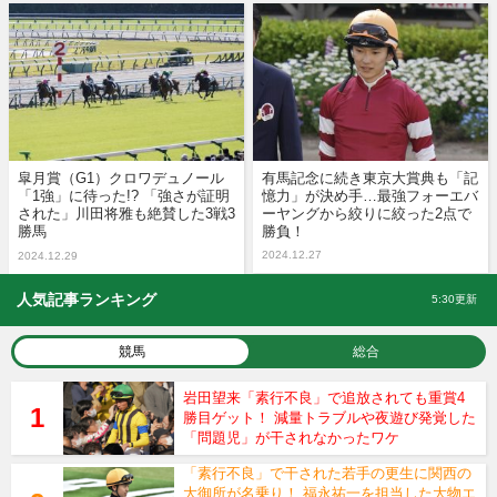
皐月賞（G1）クロワデュノール
有馬記念に続き東京大賞典も「記
「1強」に待った!? 「強さが証明
憶力」が決め手…最強フォーエバ
された」川田将雅も絶賛した3戦3
ーヤングから絞りに絞った2点で
勝馬
勝負！
2024.12.27
2024.12.29
人気記事ランキング
5:30更新
競馬
総合
岩田望来「素行不良」で追放されても重賞4
勝目ゲット！ 減量トラブルや夜遊び発覚した
「問題児」が干されなかったワケ
「素行不良」で干された若手の更生に関西の
大御所が名乗り！ 福永祐一を担当した大物エ