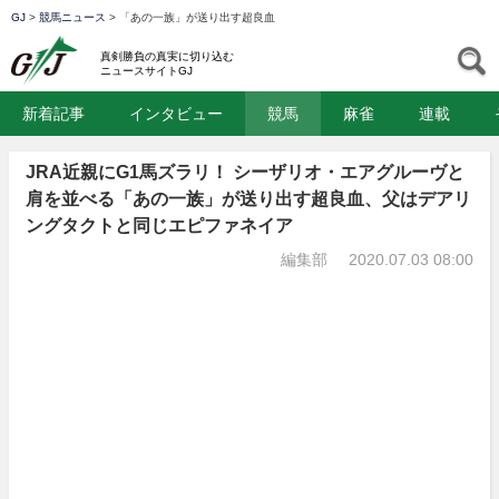
GJ
>
競馬ニュース
>
「あの一族」が送り出す超良血
GJ
S
真剣勝負の真実に切り込む
ニュースサイトGJ
新着記事
インタビュー
競馬
麻雀
連載
JRA近親にG1馬ズラリ！ シーザリオ・エアグルーヴと
肩を並べる「あの一族」が送り出す超良血、父はデアリ
ングタクトと同じエピファネイア
編集部
2020.07.03 08:00