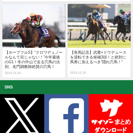
【ホープフルS】“クロワデュノー
【有馬記念】武豊×ドウデュース
ルなんて目じゃない！”今年最後
を逆転できる候補3頭！と絶対に
のG1！冬の中山で走る穴馬の法
馬券に加えるべき“隠れ穴馬！”
則、名門調教師絶賛の穴馬！
2024.12.20
2024.12.24
SNS