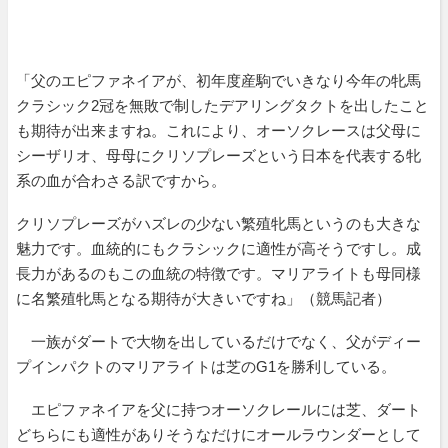
「父のエピファネイアが、初年度産駒でいきなり今年の牝馬
クラシック2冠を無敗で制したデアリングタクトを出したこと
も期待が出来ますね。これにより、オーソクレースは父母に
シーザリオ、母母にクリソプレーズという日本を代表する牝
系の血が合わさる訳ですから。
クリソプレーズがハズレの少ない繁殖牝馬というのも大きな
魅力です。血統的にもクラシックに適性が高そうですし。成
長力があるのもこの血統の特徴です。マリアライトも母同様
に名繁殖牝馬となる期待が大きいですね」（競馬記者）
一族がダートで大物を出しているだけでなく、父がディー
プインパクトのマリアライトは芝のG1を勝利している。
エピファネイアを父に持つオーソクレールには芝、ダート
どちらにも適性がありそうなだけにオールラウンダーとして