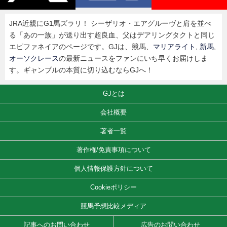
JRA近親にG1馬ズラリ！ シーザリオ・エアグルーヴと肩を並べ
る「あの一族」が送り出す超良血、父はデアリングタクトと同じ
エピファネイアのページです。GJは、競馬、
マリアライト
,
新馬
,
オーソクレース
の最新ニュースをファンにいち早くお届けしま
す。ギャンブルの本質に切り込むならGJへ！
GJとは
会社概要
著者一覧
著作権/免責事項について
個人情報保護方針について
Cookieポリシー
競馬予想比較メディア
記事へのお問い合わせ
広告のお問い合わせ