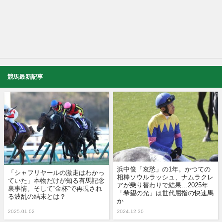
競馬最新記事
浜中俊「哀愁」の1年。かつての
「シャフリヤールの激走はわかっ
相棒ソウルラッシュ、ナムラクレ
ていた」本物だけが知る有馬記念
アが乗り替わりで結果…2025年
裏事情。そして“金杯”で再現され
「希望の光」は世代屈指の快速馬
る波乱の結末とは？
か
2025.01.02
2024.12.30