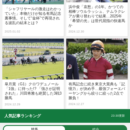
浜中俊「哀愁」の1年。かつての
「シャフリヤールの激走はわかっ
相棒ソウルラッシュ、ナムラクレ
ていた」本物だけが知る有馬記念
アが乗り替わりで結果…2025年
裏事情。そして“金杯”で再現され
「希望の光」は世代屈指の快速馬
る波乱の結末とは？
か
2025.01.02
2024.12.30
皐月賞（G1）クロワデュノール
有馬記念に続き東京大賞典も「記
「1強」に待った!? 「強さが証明
憶力」が決め手…最強フォーエバ
された」川田将雅も絶賛した3戦3
ーヤングから絞りに絞った2点で
勝馬
勝負！
2024.12.27
2024.12.29
人気記事ランキング
23:30更新
競馬
総合