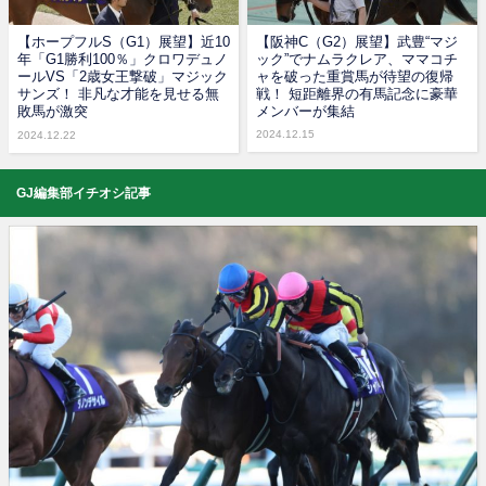
【ホープフルS（G1）展望】近10
【阪神C（G2）展望】武豊“マジ
年「G1勝利100％」クロワデュノ
ック”でナムラクレア、ママコチ
ールVS「2歳女王撃破」マジック
ャを破った重賞馬が待望の復帰
サンズ！ 非凡な才能を見せる無
戦！ 短距離界の有馬記念に豪華
敗馬が激突
メンバーが集結
2024.12.15
2024.12.22
GJ編集部イチオシ記事