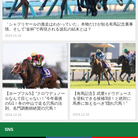
「シャフリヤールの激走はわかっていた」本物だけが知る有馬記念裏事
情。そして“金杯”で再現される波乱の結末とは？
2025.01.02
【ホープフルS】“クロワデュノー
【有馬記念】武豊×ドウデュース
ルなんて目じゃない！”今年最後
を逆転できる候補3頭！と絶対に
のG1！冬の中山で走る穴馬の法
馬券に加えるべき“隠れ穴馬！”
則、名門調教師絶賛の穴馬！
2024.12.20
2024.12.24
SNS