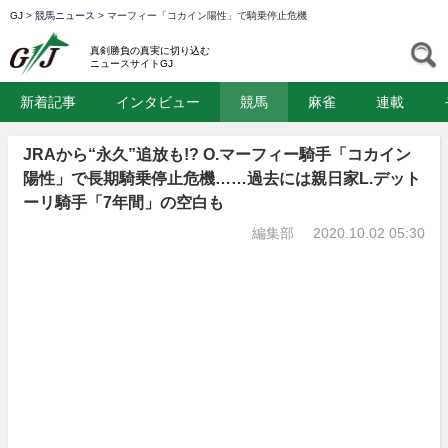
GJ
>
競馬ニュース
>
マーフィー「コカイン陽性」で騎乗停止危機
GJ
S
真剣勝負の真実に切り込む
ニュースサイトGJ
新着記事
インタビュー
競馬
麻雀
連載
JRAから“永久”追放も!? O.マーフィー騎手「コカイン
陽性」で長期騎乗停止危機……過去には親日家L.デット
ーリ騎手「7年間」の空白も
編集部
2020.10.02 05:30