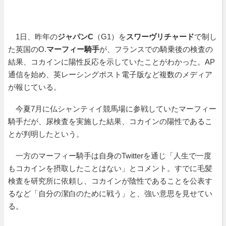
1日、昨年の
ジャパンC
（G1）を
スワーヴリチャード
で制し
た英国のO.
マーフィー騎手
が、フランスでの騎乗後の検査の
結果、コカインに陽性反応を示していたことがわかった。AP
通信を始め、英レーシングポスト電子版など複数のメディア
が報じている。
今夏7月に仏シャンティイ競馬場に参戦していたマーフィー
騎手だが、尿検査を実施した結果、コカインの陽性であるこ
とが判明したという。
一方のマーフィー騎手は自身のTwitterを通じ「人生で一度
もコカインを摂取したことはない」とコメント。すでに毛髪
検査を研究所に依頼し、コカインが陰性であることを公表す
るなど「自分の潔白のために戦う」と、強い意思を見せてい
る。