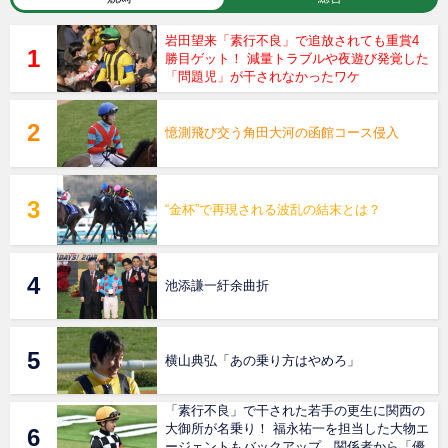
岩田望来「素行不良」で追放されても重賞4
勝目ゲット！ 減量トラブルや夜遊び発覚した
「問題児」が干されなかったワケ
憶測飛び交う角田大河の函館コース侵入
“金杯”で再現される波乱の結末とは？
池添謙一紆余曲折
横山典弘「あの乗り方はやめろ」
「素行不良」で干された若手の更生に関西の
大御所が名乗り！ 福永祐一を担当した大物エ
ージェントもバックアップ…関係者から「優