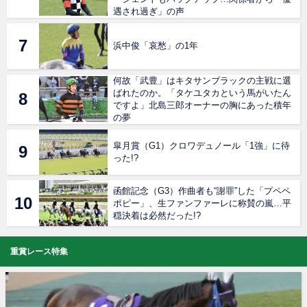
遇され過ぎ」の声
浜中俊「哀愁」の1年
何故「武豊」はキタサンブラックの主戦に選
ばれたのか。「タケユタカという馬がいたん
ですよ」北島三郎オーナーの胸にあった積年
の夢
皐月賞（G1）クロワデュノール「1強」に待
った!?
函館記念（G3）作曲者も“謝罪”した「プペペ
ポピー」、生ファンファーレに称賛の嵐…平
穏決着は必然だった!?
重賞レース特集