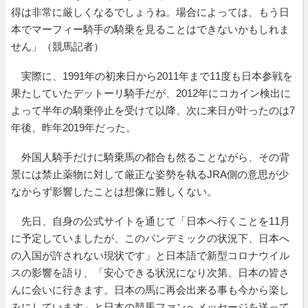
得は非常に厳しくなるでしょうね。場合によっては、もう日
本でマーフィー騎手の騎乗を見ることはできないかもしれま
せん」（競馬記者）
実際に、1991年の初来日から2011年まで11度も日本参戦を
果たしていたデットーリ騎手だが、2012年にコカイン検出に
よって半年の騎乗停止を受けて以降、次に来日が叶ったのは7
年後、昨年2019年だった。
外国人騎手だけに騎乗馬の都合も然ることながら、その背
景には禁止薬物に対して厳正な姿勢を執るJRA側の意思が少
なからず影響したことは想像に難しくない。
先日、自身の公式サイトを通じて「日本へ行くことを11月
に予定していましたが、このパンデミックの状況下、日本へ
の入国が許されない現状です」と日本語で新型コロナウイル
スの影響を語り、「安心できる状況になり次第、日本の皆さ
んに会いに行きます。日本の馬に再会出来る事も今から楽し
みにしています」と日本の競馬ファンへメッセージを送って