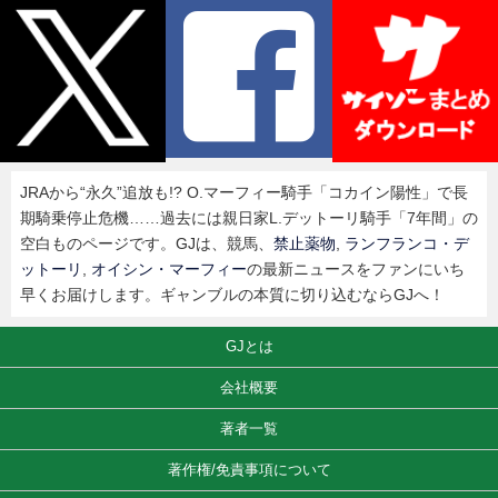
JRAから“永久”追放も!? O.マーフィー騎手「コカイン陽性」で長
期騎乗停止危機……過去には親日家L.デットーリ騎手「7年間」の
空白ものページです。GJは、競馬、
禁止薬物
,
ランフランコ・デ
ットーリ
,
オイシン・マーフィー
の最新ニュースをファンにいち
早くお届けします。ギャンブルの本質に切り込むならGJへ！
GJとは
会社概要
著者一覧
著作権/免責事項について