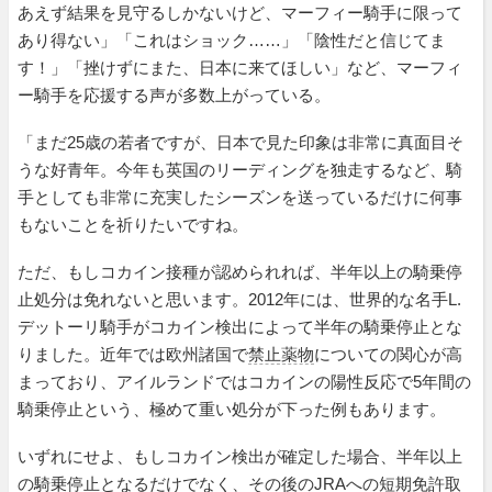
あえず結果を見守るしかないけど、マーフィー騎手に限って
あり得ない」「これはショック……」「陰性だと信じてま
す！」「挫けずにまた、日本に来てほしい」など、マーフィ
ー騎手を応援する声が多数上がっている。
「まだ25歳の若者ですが、日本で見た印象は非常に真面目そ
うな好青年。今年も英国のリーディングを独走するなど、騎
手としても非常に充実したシーズンを送っているだけに何事
もないことを祈りたいですね。
ただ、もしコカイン接種が認められれば、半年以上の騎乗停
止処分は免れないと思います。2012年には、世界的な名手L.
デットーリ騎手がコカイン検出によって半年の騎乗停止とな
りました。近年では欧州諸国で
禁止薬物
についての関心が高
まっており、アイルランドではコカインの陽性反応で5年間の
騎乗停止という、極めて重い処分が下った例もあります。
いずれにせよ、もしコカイン検出が確定した場合、半年以上
の騎乗停止となるだけでなく、その後のJRAへの短期免許取