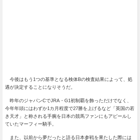
今後はもう1つの基準となる検体Bの検査結果によって、処
遇が決定することになりそうだ。
昨年のジャパンCでJRA・G1初制覇を飾っただけでなく、
今年年頭にはわずか1カ月程度で27勝を上げるなど「英国の若
き天才」と称される手腕を日本の競馬ファンにもアピールし
ていたマーフィー騎手。
また、以前から夢だったと語る日本参戦を果たした際には