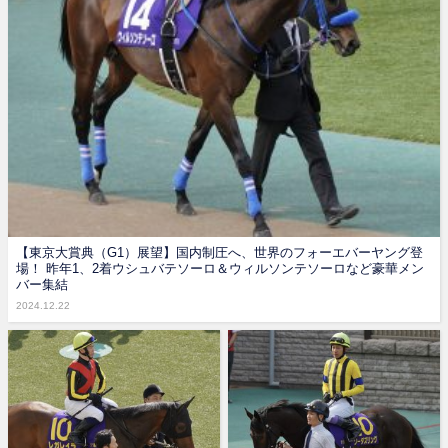
【東京大賞典（G1）展望】国内制圧へ、世界のフォーエバーヤング登
場！ 昨年1、2着ウシュバテソーロ＆ウィルソンテソーロなど豪華メン
バー集結
2024.12.22