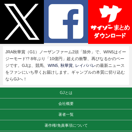
JRA秋華賞（G1）ノーザンファーム2頭「除外」で、WIN5はイー
ジーモード!? 8年ぶり「10億円」超えの衝撃、再びなるかのペー
ジです。GJは、競馬、
WIN5
,
秋華賞
,
レイパパレ
の最新ニュース
をファンにいち早くお届けします。ギャンブルの本質に切り込む
ならGJへ！
GJとは
会社概要
著者一覧
著作権/免責事項について