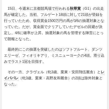
15日、今週末に京都競馬場で行われる
秋華賞
（G1）の出走
馬が確定した。当初、フルゲート18頭に対して21頭が登録を
行っていたため、収得賞金1500万円の馬が3/6の抽選対象とな
っていた。だが、賞金面でクリアしていたデゼルの回避が決
定し、4/6に確率が上昇。抽選対象の馬を管理する陣営にとっ
て朗報となった。
最終的にこの抽選を突破したのはソフトフルート、ダンツ
エリーゼ、フィオリキアリ、ミスニューヨークの4頭。滑り込
みでラスト1冠を目指す。
その一方、クラヴェル（牝3歳、栗東・安田翔伍厩舎）と
レ
イパパレ
（牝3歳、栗東・高野友和厩舎）の2頭は除外対象と
なった。