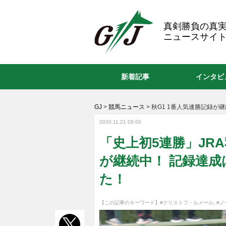
GJ
真剣勝負の真
ニュースサイト
新着記事
インタビ
GJ
>
競馬ニュース
>
秋G1 1番人気連勝記録が
2020.11.21 08:00
「史上初5連勝」JR
が継続中！ 記録達
た！
【この記事のキーワード】
#クリストフ・ルメール
,
#