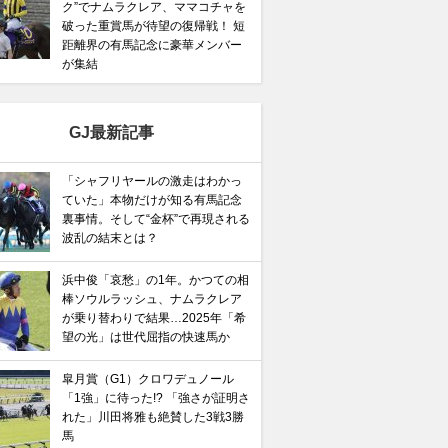
ク”でナムラクレア、ママコチャを
破った重賞馬が待望の復帰戦！ 短
距離界の有馬記念に豪華メンバー
が集結
GJ最新記事
「シャフリヤールの激走はわかっ
ていた」本物だけが知る有馬記念
裏事情。そして“金杯”で再現される
波乱の結末とは？
浜中俊「哀愁」の1年。かつての相
棒ソウルラッシュ、ナムラクレア
が乗り替わりで結果…2025年「希
望の光」は世代屈指の快速馬か
皐月賞（G1）クロワデュノール
「1強」に待った!? 「強さが証明さ
れた」川田将雅も絶賛した3戦3勝
馬