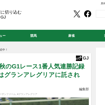
真
実に切り込む
GJ
ュー
競馬
麻雀
継続中！
GJ
A秋のG1レース1番人気連勝記録
成はグランアレグリアに託され
編集部
ノーザンファーム
,
#グランアレグリア