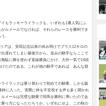
イもラッキーライラックも、いずれも1番人気にふ
上がルメールでなければ、それらのレースを勝利でき
ろう。
リアは、安田記念以来の休み明けでプラス12キロの
で出遅れてしまい最後方から。並みの騎手ならここで
無駄に脚を使わず直線勝負にかけ、大外一気で14頭
のけたのである。これが他の騎手であれば、あんな競
ライラックは乗り替わりで初めての騎乗、しかも阪
18番枠に入った。実際に枠を不安視する声も多く聞かれ
、ルメールは完璧な騎乗で同馬を勝利に導いたのであ
な乗り方になっただろうか。いずれにせよ、この秋の