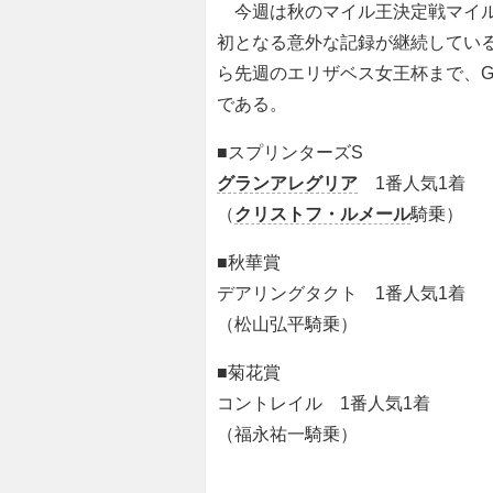
今週は秋のマイル王決定戦マイルCS
初となる意外な記録が継続してい
ら先週のエリザベス女王杯まで、G
である。
■スプリンターズS
グランアレグリア
1番人気1着
（
クリストフ・ルメール
騎乗）
■秋華賞
デアリングタクト 1番人気1着
（松山弘平騎乗）
■菊花賞
コントレイル 1番人気1着
（福永祐一騎乗）