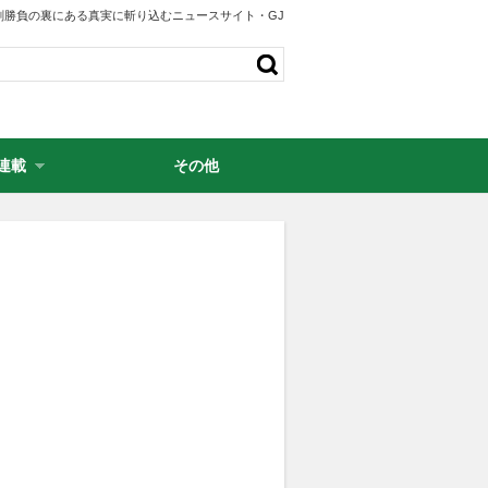
剣勝負の裏にある真実に斬り込むニュースサイト・GJ
連載
その他
・