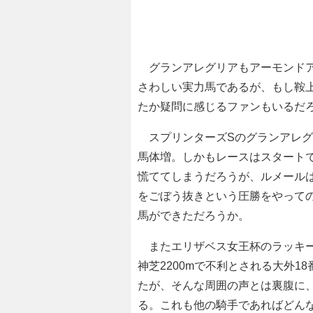
グランアレグリアもアーモンドア
さわしい実力馬であるが、もし鞍
たか疑問に感じるファンもいるだ
スプリンターズSのグランアレグ
馬体増。しかもレースはスタート
慌ててしまうだろうが、ルメールは
をごぼう抜きという圧勝をやって
馬ができただろうか。
またエリザベス女王杯のラッキー
神芝2200mで不利とされる大外
たが、そんな周囲の声とは裏腹に
る。これも他の騎手であればどん