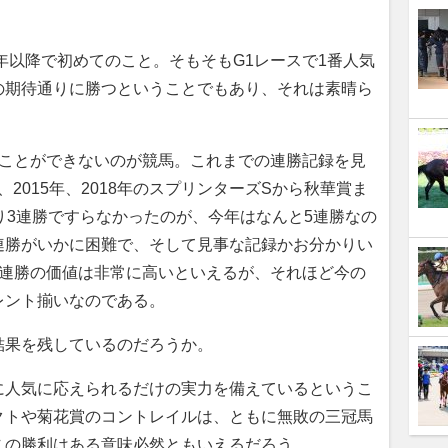
年以降で初めてのこと。そもそもG1レースで1番人気
の期待通りに勝つということでもあり、それは素晴ら
ことができないのが競馬。これまでの連勝記録を見
年、2015年、2018年のスプリンターズSから秋華賞ま
り3連勝ですらなかったのが、今年はなんと5連勝なの
連勝がいかに困難で、そして見事な記録かお分かりい
5連勝の価値は非常に高いといえるが、それほど今の
レント揃いなのである。
果を残しているのだろうか。
人気に応えられるだけの実力を備えているというこ
クトや菊花賞のコントレイルは、ともに無敗の三冠馬
この勝利はある意味必然ともいえるだろう。