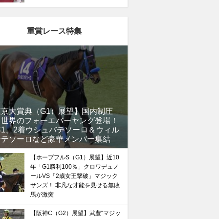
重賞レース特集
東京大賞典（G1）展望】国内制圧
、世界のフォーエバーヤング登場！
年1、2着ウシュバテソーロ＆ウィル
ンテソーロなど豪華メンバー集結
【ホープフルS（G1）展望】近10
年「G1勝利100％」クロワデュノ
ールVS「2歳女王撃破」マジック
サンズ！ 非凡な才能を見せる無敗
馬が激突
【阪神C（G2）展望】武豊“マジッ