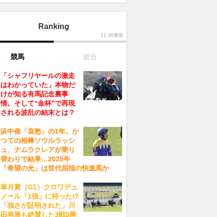
Ranking
11:30更新
競馬
総合
「シャフリヤールの激走
はわかっていた」本物だ
けが知る有馬記念裏事
情。そして“金杯”で再現
される波乱の結末とは？
浜中俊「哀愁」の1年。か
つての相棒ソウルラッシ
ュ、ナムラクレアが乗り
替わりで結果…2025年
「希望の光」は世代屈指の快速馬か
皐月賞（G1）クロワデュ
ノール「1強」に待った!?
「強さが証明された」川
田将雅も絶賛した3戦3勝