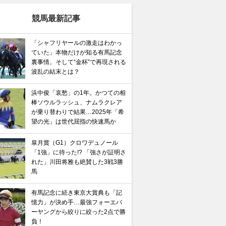
競馬最新記事
「シャフリヤールの激走はわかっ
ていた」本物だけが知る有馬記念
裏事情。そして“金杯”で再現される
波乱の結末とは？
浜中俊「哀愁」の1年。かつての相
棒ソウルラッシュ、ナムラクレア
が乗り替わりで結果…2025年「希
望の光」は世代屈指の快速馬か
皐月賞（G1）クロワデュノール
「1強」に待った!? 「強さが証明さ
れた」川田将雅も絶賛した3戦3勝
馬
有馬記念に続き東京大賞典も「記
憶力」が決め手…最強フォーエバ
ーヤングから絞りに絞った2点で勝
負！