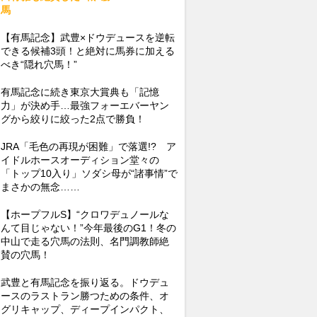
馬
【有馬記念】武豊×ドウデュースを逆転
できる候補3頭！と絶対に馬券に加える
べき“隠れ穴馬！”
有馬記念に続き東京大賞典も「記憶
力」が決め手…最強フォーエバーヤン
グから絞りに絞った2点で勝負！
JRA「毛色の再現が困難」で落選!? ア
イドルホースオーディション堂々の
「トップ10入り」ソダシ母が“諸事情”で
まさかの無念……
【ホープフルS】“クロワデュノールな
んて目じゃない！”今年最後のG1！冬の
中山で走る穴馬の法則、名門調教師絶
賛の穴馬！
武豊と有馬記念を振り返る。ドウデュ
ースのラストラン勝つための条件、オ
グリキャップ、ディープインパクト、