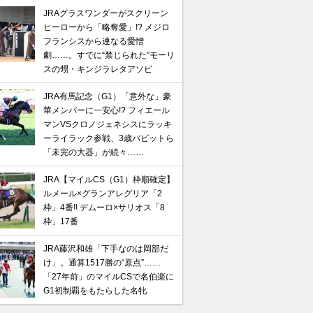
JRAグラスワンダーがスクリーン
ヒーローから「略奪愛」!? メジロ
フランシスから連なる愛憎
劇……。すでに“禁じられた”モーリ
スの甥・キンジラレタアソビ
JRA有馬記念（G1）「意外な」豪
華メンバーに一安心!? フィエール
マンVSクロノジェネシスにラッキ
ーライラック参戦、3歳バビットら
「未完の大器」が続々……
JRA【マイルCS（G1）枠順確定】
ルメール×グランアレグリア「2
枠」4番!! デムーロ×サリオス「8
枠」17番
JRA藤沢和雄「下手なのは岡部だ
け」。通算1517勝の“原点”……
「27年前」のマイルCSで名伯楽に
G1初制覇をもたらした名牝