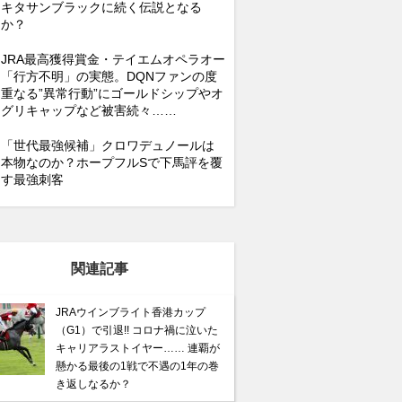
キタサンブラックに続く伝説となる
か？
JRA最高獲得賞金・テイエムオペラオー
「行方不明」の実態。DQNファンの度
重なる”異常行動”にゴールドシップやオ
グリキャップなど被害続々……
「世代最強候補」クロワデュノールは
本物なのか？ホープフルSで下馬評を覆
す最強刺客
関連記事
JRAウインブライト香港カップ
（G1）で引退!! コロナ禍に泣いた
キャリアラストイヤー…… 連覇が
懸かる最後の1戦で不遇の1年の巻
き返しなるか？