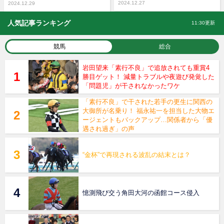
2024.12.27
2024.12.29
人気記事ランキング
11:30更新
競馬
総合
岩田望来「素行不良」で追放されても重賞4
勝目ゲット！ 減量トラブルや夜遊び発覚した
「問題児」が干されなかったワケ
「素行不良」で干された若手の更生に関西の
大御所が名乗り！ 福永祐一を担当した大物エ
ージェントもバックアップ…関係者から「優
遇され過ぎ」の声
“金杯”で再現される波乱の結末とは？
憶測飛び交う角田大河の函館コース侵入