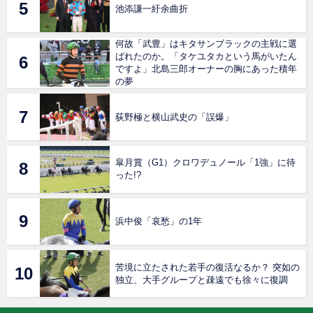
池添謙一紆余曲折
何故「武豊」はキタサンブラックの主戦に選
ばれたのか。「タケユタカという馬がいたん
ですよ」北島三郎オーナーの胸にあった積年
の夢
荻野極と横山武史の「誤爆」
皐月賞（G1）クロワデュノール「1強」に待
った!?
浜中俊「哀愁」の1年
苦境に立たされた若手の復活なるか？ 突如の
独立、大手グループと疎遠でも徐々に復調