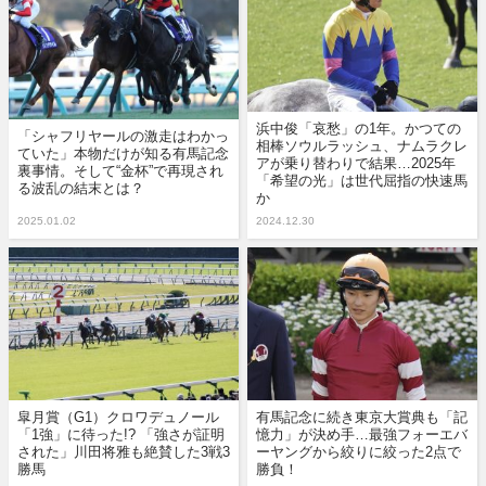
浜中俊「哀愁」の1年。かつての
「シャフリヤールの激走はわかっ
相棒ソウルラッシュ、ナムラクレ
ていた」本物だけが知る有馬記念
アが乗り替わりで結果…2025年
裏事情。そして“金杯”で再現され
「希望の光」は世代屈指の快速馬
る波乱の結末とは？
か
2025.01.02
2024.12.30
皐月賞（G1）クロワデュノール
有馬記念に続き東京大賞典も「記
「1強」に待った!? 「強さが証明
憶力」が決め手…最強フォーエバ
された」川田将雅も絶賛した3戦3
ーヤングから絞りに絞った2点で
勝馬
勝負！