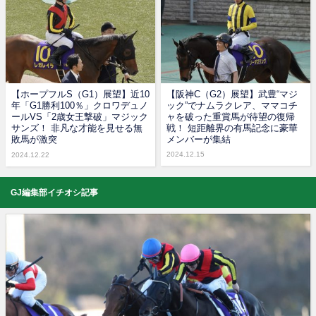
【ホープフルS（G1）展望】近10
【阪神C（G2）展望】武豊“マジ
年「G1勝利100％」クロワデュノ
ック”でナムラクレア、ママコチ
ールVS「2歳女王撃破」マジック
ャを破った重賞馬が待望の復帰
サンズ！ 非凡な才能を見せる無
戦！ 短距離界の有馬記念に豪華
敗馬が激突
メンバーが集結
2024.12.15
2024.12.22
GJ編集部イチオシ記事