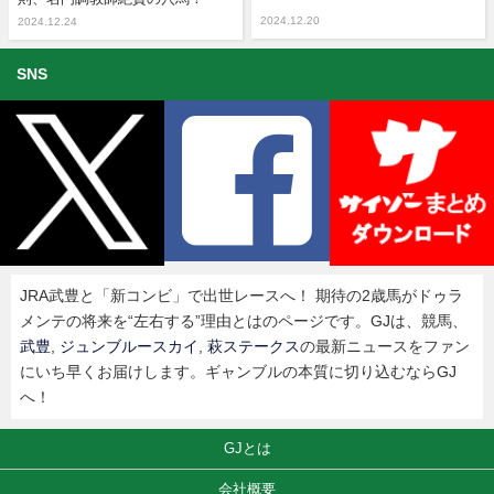
2024.12.20
2024.12.24
SNS
JRA武豊と「新コンビ」で出世レースへ！ 期待の2歳馬がドゥラ
メンテの将来を“左右する”理由とはのページです。GJは、競馬、
武豊
,
ジュンブルースカイ
,
萩ステークス
の最新ニュースをファン
にいち早くお届けします。ギャンブルの本質に切り込むならGJ
へ！
GJとは
会社概要