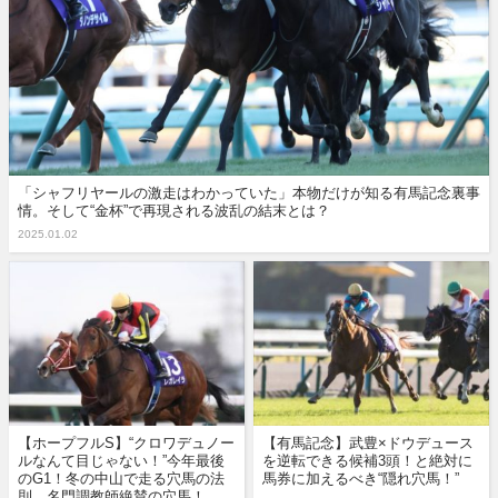
「シャフリヤールの激走はわかっていた」本物だけが知る有馬記念裏事
情。そして“金杯”で再現される波乱の結末とは？
2025.01.02
【ホープフルS】“クロワデュノー
【有馬記念】武豊×ドウデュース
ルなんて目じゃない！”今年最後
を逆転できる候補3頭！と絶対に
のG1！冬の中山で走る穴馬の法
馬券に加えるべき“隠れ穴馬！”
則、名門調教師絶賛の穴馬！