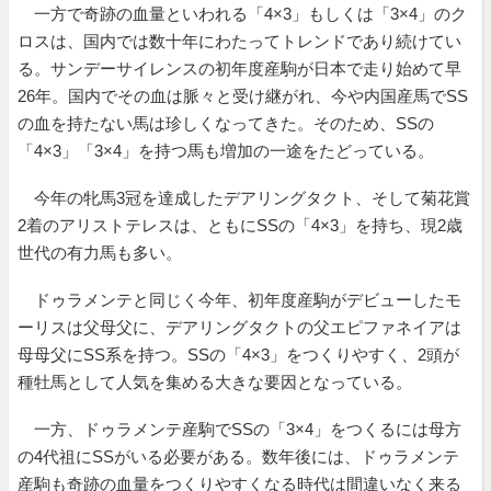
一方で奇跡の血量といわれる「4×3」もしくは「3×4」のク
ロスは、国内では数十年にわたってトレンドであり続けてい
る。サンデーサイレンスの初年度産駒が日本で走り始めて早
26年。国内でその血は脈々と受け継がれ、今や内国産馬でSS
の血を持たない馬は珍しくなってきた。そのため、SSの
「4×3」「3×4」を持つ馬も増加の一途をたどっている。
今年の牝馬3冠を達成したデアリングタクト、そして菊花賞
2着のアリストテレスは、ともにSSの「4×3」を持ち、現2歳
世代の有力馬も多い。
ドゥラメンテと同じく今年、初年度産駒がデビューしたモ
ーリスは父母父に、デアリングタクトの父エピファネイアは
母母父にSS系を持つ。SSの「4×3」をつくりやすく、2頭が
種牡馬として人気を集める大きな要因となっている。
一方、ドゥラメンテ産駒でSSの「3×4」をつくるには母方
の4代祖にSSがいる必要がある。数年後には、ドゥラメンテ
産駒も奇跡の血量をつくりやすくなる時代は間違いなく来る