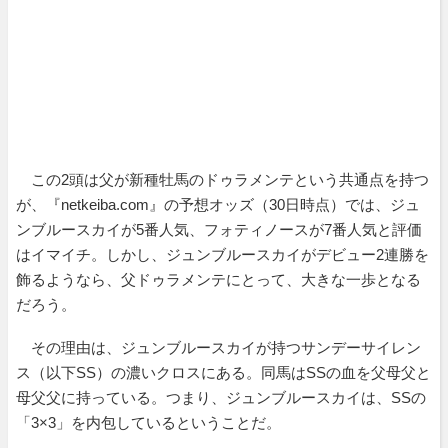
この2頭は父が新種牡馬のドゥラメンテという共通点を持つ
が、『netkeiba.com』の予想オッズ（30日時点）では、ジュ
ンブルースカイが5番人気、フォティノースが7番人気と評価
はイマイチ。しかし、ジュンブルースカイがデビュー2連勝を
飾るようなら、父ドゥラメンテにとって、大きな一歩となる
だろう。
その理由は、ジュンブルースカイが持つサンデーサイレン
ス（以下SS）の濃いクロスにある。同馬はSSの血を父母父と
母父父に持っている。つまり、ジュンブルースカイは、SSの
「3×3」を内包しているということだ。