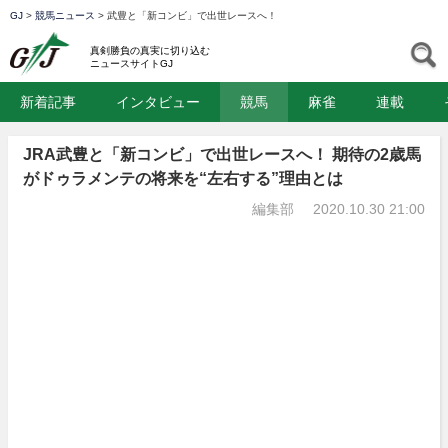
GJ
>
競馬ニュース
>
武豊と「新コンビ」で出世レースへ！
GJ
S
真剣勝負の真実に切り込む
ニュースサイトGJ
新着記事
インタビュー
競馬
麻雀
連載
JRA武豊と「新コンビ」で出世レースへ！ 期待の2歳馬
がドゥラメンテの将来を“左右する”理由とは
編集部
2020.10.30 21:00