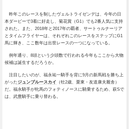
昨年このレースを制したヴェルトライゼンデは、今年の日
本ダービーで3着に好走し、菊花賞（G1）でも2番人気に支持
された。また、2018年と2017年の覇者、サートゥルナーリア
とタイムフライヤーは、それぞれこのレースをステップにG1
馬に輝き、ここ数年は出世レースの一つになっている。
例年通り、8頭という少頭数で行われる今年もここから大物
候補は誕生するだろうか。
注目したいのが、福永祐一騎手を背に9月の新馬戦を勝ち上
がった
ジュンブルースカイ
（牡2歳、栗東・友道康夫厩舎）
だ。福永騎手が牝馬のフォティノースに騎乗するため、萩Sで
は、
武豊
騎手に乗り替わる。